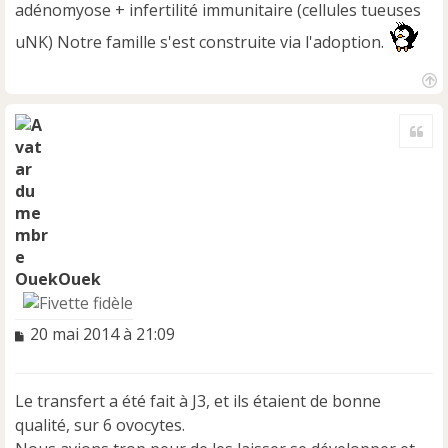
adénomyose + infertilité immunitaire (cellules tueuses
uNK) Notre famille s'est construite via l'adoption.
H
a
Cite
u
t
OuekOuek
M
20 mai 2014 à 21:09
e
s
s
Le transfert a été fait à J3, et ils étaient de bonne
a
qualité, sur 6 ovocytes.
g
e