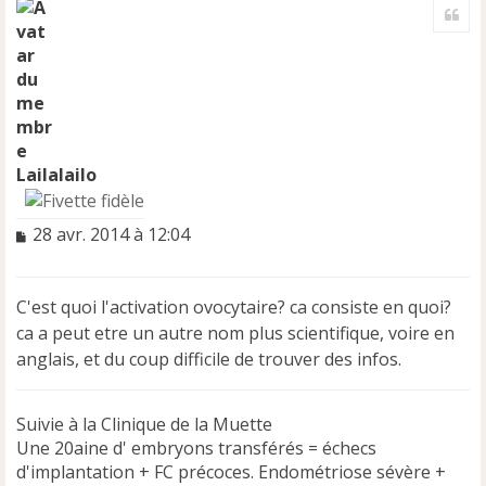
Cite
u
t
Lailalailo
M
28 avr. 2014 à 12:04
e
s
s
C'est quoi l'activation ovocytaire? ca consiste en quoi?
a
ca a peut etre un autre nom plus scientifique, voire en
g
e
anglais, et du coup difficile de trouver des infos.
n
o
n
Suivie à la Clinique de la Muette
l
Une 20aine d' embryons transférés = échecs
u
d'implantation + FC précoces. Endométriose sévère +