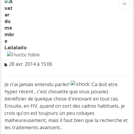
Cite
u
t
Lailalailo
M
28 avr. 2014 à 15:06
e
s
s
Je n'ai jamais entendu parler!
Ca doit etre
a
hyper récent , c'est chouette que vous pouviez
g
e
bénéficier de quelque chose d'innovant en tout cas.
n
Ensuite, en FIV, quand on sort des cadres habituels, je
o
crois qu'on est toujours un peu cobayes
n
malheureusement, mais il faut bien que la recherche et
l
u
les traitements avancent...