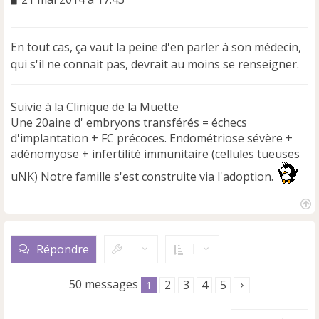
e
s
s
En tout cas, ça vaut la peine d'en parler à son médecin,
a
qui s'il ne connait pas, devrait au moins se renseigner.
g
e
n
Suivie à la Clinique de la Muette
o
n
Une 20aine d' embryons transférés = échecs
l
d'implantation + FC précoces. Endométriose sévère +
u
adénomyose + infertilité immunitaire (cellules tueuses
uNK) Notre famille s'est construite via l'adoption.
H
a
u
Répondre
t
50 messages
2
3
4
5
1