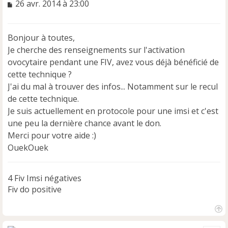
M
26 avr. 2014 à 23:00
e
s
s
Bonjour à toutes,
a
Je cherche des renseignements sur l'activation
g
e
ovocytaire pendant une FIV, avez vous déjà bénéficié de
n
cette technique ?
o
J'ai du mal à trouver des infos... Notamment sur le recul
n
de cette technique.
l
u
Je suis actuellement en protocole pour une imsi et c'est
une peu la dernière chance avant le don.
Merci pour votre aide :)
OuekOuek
4 Fiv Imsi négatives
Fiv do positive
H
a