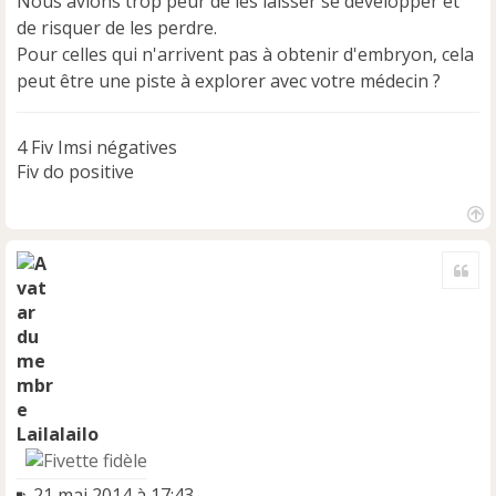
Nous avions trop peur de les laisser se développer et
n
de risquer de les perdre.
o
Pour celles qui n'arrivent pas à obtenir d'embryon, cela
n
peut être une piste à explorer avec votre médecin ?
l
u
4 Fiv Imsi négatives
Fiv do positive
H
a
Cite
u
t
Lailalailo
M
21 mai 2014 à 17:43