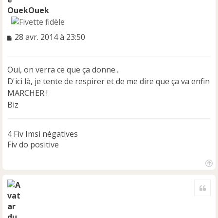
OuekOuek
M
28 avr. 2014 à 23:50
e
s
s
Oui, on verra ce que ça donne...
a
D'ici là, je tente de respirer et de me dire que ça va enfin
g
e
MARCHER !
n
Biz
o
n
l
4 Fiv Imsi négatives
u
Fiv do positive
H
a
Cite
u
t