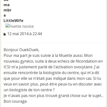
LittleWife
M
12 mai 2014 à 22:44
e
s
s
Bonjour OuekOuek,
a
Pour ma part je suis suivie à la Muette aussi. Mon
g
e
nouveau gynéco, suite à deux echecs de fécondation en
n
ICSI m'a justement parlé de l'activation ovocytaire. J'ai
o
ensuite rencontrée la biologiste du centre, qui m'a dit
n
que pour elle se n'était pas indiqué dans mon cas. Si tu
l
u
veux en savoir plus, peut-être peux-tu en discuter avec
un biologiste de ton centre ?
Je n'avais pas non plus trouvé grand chose sur le sujet...
Bon courage.