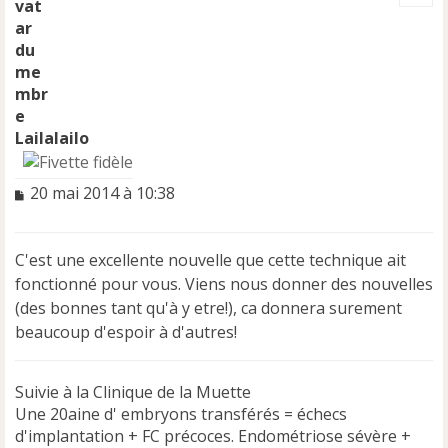
t
Lailalailo
M
20 mai 2014 à 10:38
e
s
s
C'est une excellente nouvelle que cette technique ait
a
fonctionné pour vous. Viens nous donner des nouvelles
g
e
(des bonnes tant qu'à y etre!), ca donnera surement
n
beaucoup d'espoir à d'autres!
o
n
l
Suivie à la Clinique de la Muette
u
Une 20aine d' embryons transférés = échecs
d'implantation + FC précoces. Endométriose sévère +