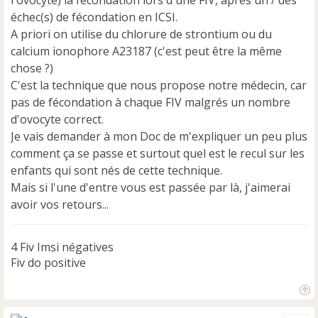
n
échec(s) de fécondation en ICSI.
o
A priori on utilise du chlorure de strontium ou du
n
calcium ionophore A23187 (c'est peut être la même
l
u
chose ?)
C'est la technique que nous propose notre médecin, car
pas de fécondation à chaque FIV malgrés un nombre
d'ovocyte correct.
Je vais demander à mon Doc de m'expliquer un peu plus
comment ça se passe et surtout quel est le recul sur les
enfants qui sont nés de cette technique.
Mais si l'une d'entre vous est passée par là, j'aimerai
avoir vos retours...
4 Fiv Imsi négatives
Fiv do positive
H
a