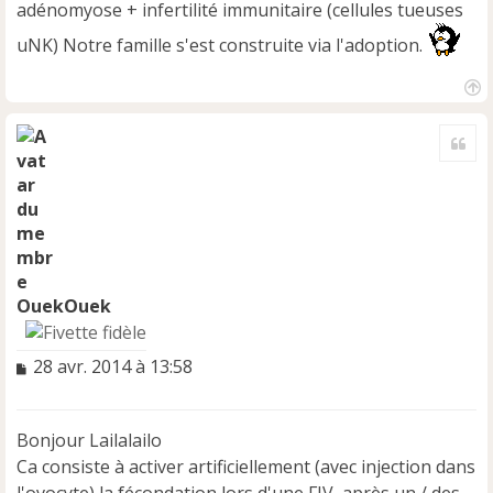
adénomyose + infertilité immunitaire (cellules tueuses
uNK) Notre famille s'est construite via l'adoption.
H
a
Cite
u
t
OuekOuek
M
28 avr. 2014 à 13:58
e
s
s
Bonjour Lailalailo
a
Ca consiste à activer artificiellement (avec injection dans
g
e
l'ovocyte) la fécondation lors d'une FIV, après un / des