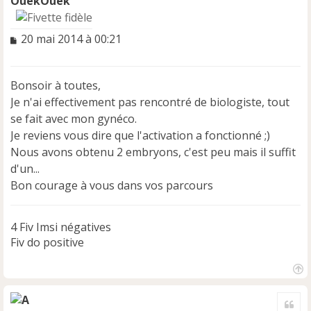
OuekOuek
M
20 mai 2014 à 00:21
e
s
s
Bonsoir à toutes,
a
Je n'ai effectivement pas rencontré de biologiste, tout
g
e
se fait avec mon gynéco.
n
Je reviens vous dire que l'activation a fonctionné ;)
o
Nous avons obtenu 2 embryons, c'est peu mais il suffit
n
d'un...
l
u
Bon courage à vous dans vos parcours
4 Fiv Imsi négatives
Fiv do positive
H
a
Cite
u