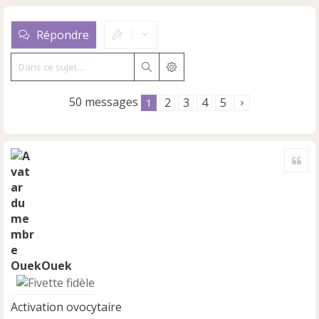
Répondre
Rechercher
Recherche avancée
50 messages
2
3
4
5
1
Cite
OuekOuek
Activation ovocytaire