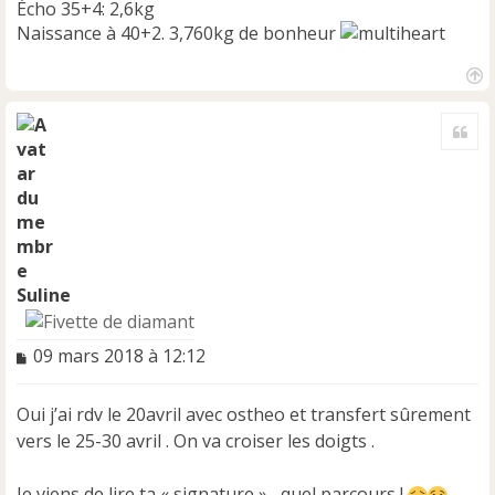
Écho 35+4: 2,6kg
Naissance à 40+2. 3,760kg de bonheur
H
a
Cite
u
t
Suline
M
09 mars 2018 à 12:12
e
s
Oui j’ai rdv le 20avril avec ostheo et transfert sûrement
s
a
vers le 25-30 avril . On va croiser les doigts .
g
e
Je viens de lire ta « signature » , quel parcours !