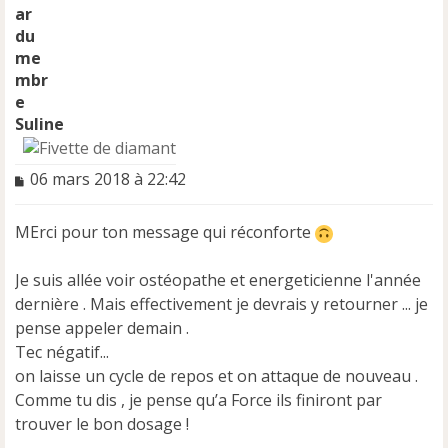
Suline
M
06 mars 2018 à 22:42
e
s
MErci pour ton message qui réconforte
s
a
g
Je suis allée voir ostéopathe et energeticienne l'année
e
dernière . Mais effectivement je devrais y retourner ... je
n
pense appeler demain .
o
n
Tec négatif...
l
on laisse un cycle de repos et on attaque de nouveau .
u
Comme tu dis , je pense qu’a Force ils finiront par
trouver le bon dosage !