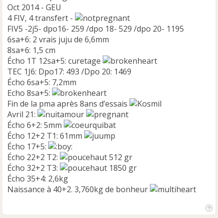
Oct 2014 - GEU
4 FIV, 4 transfert -
FIV5 -2j5- dpo16- 259 /dpo 18- 529 /dpo 20- 1195
6sa+6: 2 vrais juju de 6,6mm
8sa+6: 1,5 cm
Écho 1T 12sa+5: curetage
TEC 1J6: Dpo17: 493 /Dpo 20: 1469
Écho 6sa+5: 7,2mm
Echo 8sa+5:
Fin de la pma après 8ans d’essais
Avril 21:
Écho 6+2: 5mm
Écho 12+2 T1: 61mm
Écho 17+5:
Écho 22+2 T2:
512 gr
Écho 32+2 T3:
1850 gr
Écho 35+4: 2,6kg
Naissance à 40+2. 3,760kg de bonheur
H