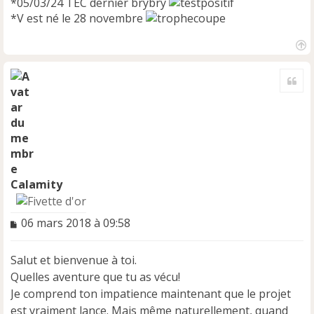
*05/03/24 TEC dernier brybry
*V est né le 28 novembre
H
a
Cite
u
t
Calamity
M
06 mars 2018 à 09:58
e
s
Salut et bienvenue à toi.
s
a
Quelles aventure que tu as vécu!
g
Je comprend ton impatience maintenant que le projet
e
est vraiment lance. Mais même naturellement, quand