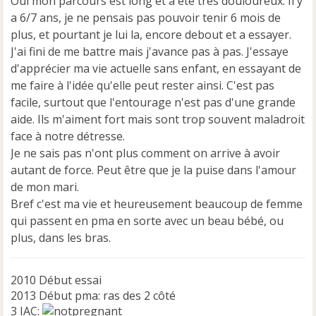
Oui mon parcours est long et a été très douloureux. Il y
n
a 6/7 ans, je ne pensais pas pouvoir tenir 6 mois de
o
n
plus, et pourtant je lui la, encore debout et a essayer.
l
J'ai fini de me battre mais j'avance pas à pas. J'essaye
u
d'apprécier ma vie actuelle sans enfant, en essayant de
me faire à l'idée qu'elle peut rester ainsi. C'est pas
facile, surtout que l'entourage n'est pas d'une grande
aide. Ils m'aiment fort mais sont trop souvent maladroit
face à notre détresse.
Je ne sais pas n'ont plus comment on arrive à avoir
autant de force. Peut être que je la puise dans l'amour
de mon mari.
Bref c'est ma vie et heureusement beaucoup de femme
qui passent en pma en sorte avec un beau bébé, ou
plus, dans les bras.
2010 Début essai
2013 Début pma: ras des 2 côté
3 IAC: