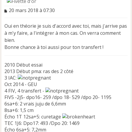
M
20 mars 2018 à 07:30
e
s
Oui en théorie je suis d'accord avec toi, mais j'arrive pas
s
a
à m'y faire, a l'intégrer à mon cas. On verra comment
g
bien.
e
Bonne chance à toi aussi pour ton transfert !
n
o
n
2010 Début essai
l
2013 Début pma: ras des 2 côté
u
3 IAC:
Oct 2014 - GEU
4 FIV, 4 transfert -
FIV5 -2j5- dpo16- 259 /dpo 18- 529 /dpo 20- 1195
6sa+6: 2 vrais juju de 6,6mm
8sa+6: 1,5 cm
Écho 1T 12sa+5: curetage
TEC 1J6: Dpo17: 493 /Dpo 20: 1469
Écho 6sa+5: 7,2mm