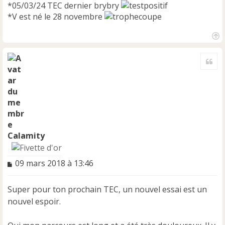
*05/03/24 TEC dernier brybry
*V est né le 28 novembre
H
a
Cite
u
t
Calamity
M
09 mars 2018 à 13:46
e
s
Super pour ton prochain TEC, un nouvel essai est un
s
a
nouvel espoir.
g
e