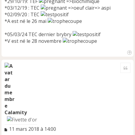
*29/10/19: TEF
=>Biochimique
*03/12/19 : TEC
=>oeuf clair=> aspi
*02/09/20 : TEC
*A est né le 26 mai
*05/03/24 TEC dernier brybry
*V est né le 28 novembre
H
a
Cite
u
t
Calamity
M
11 mars 2018 à 14:00
e