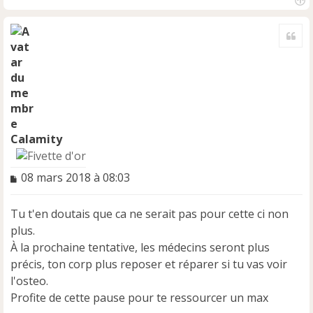
H
a
Cite
u
t
Calamity
M
08 mars 2018 à 08:03
e
s
Tu t'en doutais que ca ne serait pas pour cette ci non
s
a
plus.
g
À la prochaine tentative, les médecins seront plus
e
précis, ton corp plus reposer et réparer si tu vas voir
n
l'osteo.
o
n
Profite de cette pause pour te ressourcer un max
l