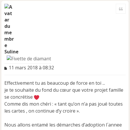
a
Cite
u
t
Suline
M
11 mars 2018 à 08:32
e
s
Effectivement tu as beaucoup de force en toi ...
s
a
je te souhaite du fond du cœur que votre projet famille
g
se concrétise
e
Comme dis mon chéri : « tant qu’on n’a pas joué toutes
n
les cartes , on continue d’y croire ».
o
n
l
Nous allons entamé les démarches d’adoption l´annee
u