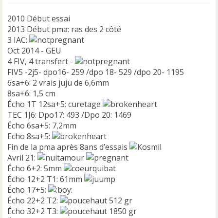
u
2010 Début essai
2013 Début pma: ras des 2 côté
3 IAC:
Oct 2014 - GEU
4 FIV, 4 transfert -
FIV5 -2j5- dpo16- 259 /dpo 18- 529 /dpo 20- 1195
6sa+6: 2 vrais juju de 6,6mm
8sa+6: 1,5 cm
Écho 1T 12sa+5: curetage
TEC 1J6: Dpo17: 493 /Dpo 20: 1469
Écho 6sa+5: 7,2mm
Echo 8sa+5:
Fin de la pma après 8ans d’essais
Avril 21:
Écho 6+2: 5mm
Écho 12+2 T1: 61mm
Écho 17+5:
Écho 22+2 T2:
512 gr
Écho 32+2 T3:
1850 gr