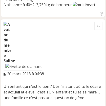
Naissance à 40+2. 3,760kg de bonheur
H
a
Cite
u
t
Suline
M
20 mars 2018 à 06:38
e
s
Un enfant qui n’est le tien ? Dès l’instant où tu le désire
s
a
et accueil et élève , c’est TON enfant et tu es sa mère ...
g
une famille ce n’est pas une question de gène .
e
n