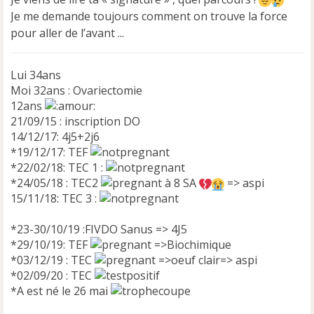
n
Je me demande toujours comment on trouve la force
o
n
pour aller de l’avant ...
l
u
Lui 34ans
Moi 32ans : Ovariectomie
12ans
21/09/15 : inscription DO
14/12/17: 4j5+2j6
*19/12/17: TEF
*22/02/18: TEC 1 :
*24/05/18 : TEC2
à 8 SA
=> aspi
15/11/18: TEC 3 :
*23-30/10/19 :FIVDO Sanus => 4J5
*29/10/19: TEF
=>Biochimique
*03/12/19 : TEC
=>oeuf clair=> aspi
*02/09/20 : TEC
*A est né le 26 mai