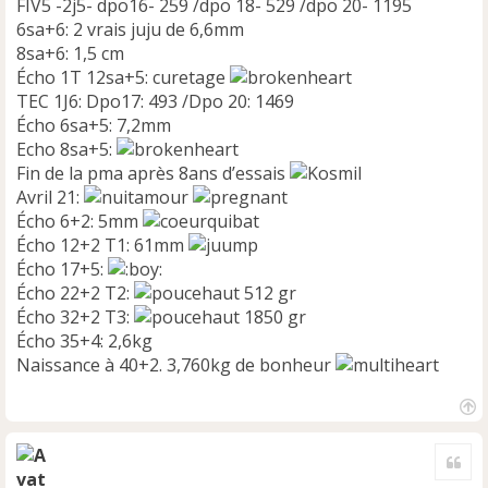
FIV5 -2j5- dpo16- 259 /dpo 18- 529 /dpo 20- 1195
6sa+6: 2 vrais juju de 6,6mm
8sa+6: 1,5 cm
Écho 1T 12sa+5: curetage
TEC 1J6: Dpo17: 493 /Dpo 20: 1469
Écho 6sa+5: 7,2mm
Echo 8sa+5:
Fin de la pma après 8ans d’essais
Avril 21:
Écho 6+2: 5mm
Écho 12+2 T1: 61mm
Écho 17+5:
Écho 22+2 T2:
512 gr
Écho 32+2 T3:
1850 gr
Écho 35+4: 2,6kg
Naissance à 40+2. 3,760kg de bonheur
H
a
Cite
u
t