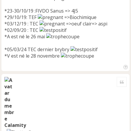
*23-30/10/19 :FIVDO Sanus => 4J5
*29/10/19: TEF
=>Biochimique
*03/12/19 : TEC
=>oeuf clair=> aspi
*02/09/20 : TEC
*A est né le 26 mai
*05/03/24 TEC dernier brybry
*V est né le 28 novembre
H
a
Cite
u
t
Calamity