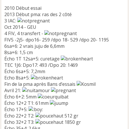
2010 Début essai
2013 Début pma: ras des 2 côté
3 IAC:
Oct 2014 - GEU
4 FIV, 4 transfert -
FIV5 -2j5- dpo16- 259 /dpo 18- 529 /dpo 20- 1195
6sa+6: 2 vrais juju de 6,6mm
8sa+6: 1,5 cm
Écho 1T 12sa+5: curetage
TEC 1J6: Dpo17: 493 /Dpo 20: 1469
Écho 6sa+5: 7,2mm
Echo 8sa+5:
Fin de la pma après 8ans d’essais
Avril 21:
Écho 6+2: 5mm
Écho 12+2 T1: 61mm
Écho 17+5:
Écho 22+2 T2:
512 gr
Écho 32+2 T3:
1850 gr
Écho 35+4: 2,6kg