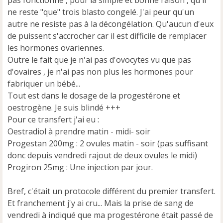
pas fonctionné , pour la simple et bonne raison , qu'il
ne reste "que" trois blasto congelé. J'ai peur qu'un
autre ne resiste pas à la décongélation. Qu'aucun d'eux
de puissent s'accrocher car il est difficile de remplacer
les hormones ovariennes.
Outre le fait que je n'ai pas d'ovocytes vu que pas
d'ovaires , je n'ai pas non plus les hormones pour
fabriquer un bébé...
Tout est dans le dosage de la progestérone et
oestrogène. Je suis blindé +++
Pour ce transfert j'ai eu :
Oestradiol à prendre matin - midi- soir
Progestan 200mg : 2 ovules matin - soir (pas suffisant
donc depuis vendredi rajout de deux ovules le midi)
Progiron 25mg : Une injection par jour.
Bref, c'était un protocole différent du premier transfert.
Et franchement j'y ai cru... Mais la prise de sang de
vendredi à indiqué que ma progestérone était passé de