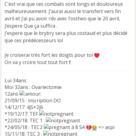
C’est vrai que ces combats sont longs et douloureux
o
n
malheureusement. J’aurai aussi le transfert vers fin
l
avril et j’ai pu avoir rdv avec l’ostheo que le 20 avril,
u
j’espere Que ça suffira .
J’espere que le brybry sera plus costaud et plus décidé
que ces prédécesseurs lol
Je croiserai très fort les doigts pour toi
On va y croire tout tout fort !!
Lui 34ans
Moi 32ans : Ovariectomie
12ans
21/09/15 : inscription DO
14/12/17: 4j5+2j6
*19/12/17: TEF
*22/02/18: TEC 1 :
*24/05/18 : TEC2
à 8 SA
=> aspi
15/11/18: TEC 3 :