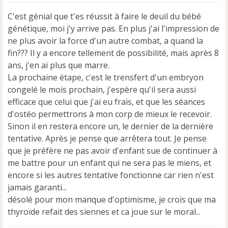
s
C'est génial que t'es réussit à faire le deuil du bébé
s
a
génétique, moi j'y arrive pas. En plus j'ai l'impression de
g
ne plus avoir la force d'un autre combat, a quand la
e
fin??? Il y a encore tellement de possibilité, mais après 8
n
ans, j'en ai plus que marre.
o
n
La prochaine étape, c'est le trensfert d'un embryon
l
congelé le mois prochain, j'espère qu'il sera aussi
u
efficace que celui que j'ai eu frais, et que les séances
d'ostéo permettrons à mon corp de mieux le recevoir.
Sinon il en restera encore un, le dernier de la dernière
tentative. Après je pense que arrêtera tout. Je pense
que je préfère ne pas avoir d'enfant sue de continuer à
me battre pour un enfant qui ne sera pas le miens, et
encore si les autres tentative fonctionne car rien n'est
jamais garanti...
désolé pour mon manque d'optimisme, je crois que ma
thyroïde refait des siennes et ca joue sur le moral...