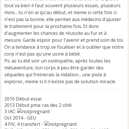
n
tout va bien il faut souvent plusieurs essais, plusieurs
o
n
mois... tu n'en ai qu'au début, et meme si cette fois ci
l
n'est pas la bonne, elle permet aux médecins d'ajuster
u
le traitement pour la prochaine fois. Et donc
d'augmenter les chances de réussite au fur et à
mesure. Garde espoir pour l'avenir et prend soin de toi.
On a tendance à trop se focaliser et à oublier que notre
corp n'est pas qu'une usine à bébé.
Ps: as tu été voir un ostéopathe, après toutes tes
mésaventure, ton corps à peu être garder des
séquelles qui freinerais la nidation... une piste à
explorer, meme si il n'existe pas de solution miracle.
2010 Début essai
2013 Début pma: ras des 2 côté
3 IAC:
Oct 2014 - GEU
4 FIV, 4 transfert -