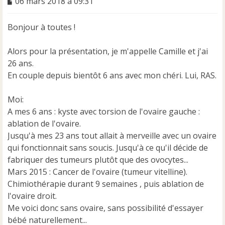
M
06 mars 2018 à 09:31
e
s
Bonjour à toutes !
s
a
g
Alors pour la présentation, je m'appelle Camille et j'ai
e
26 ans.
n
En couple depuis bientôt 6 ans avec mon chéri. Lui, RAS.
o
n
l
Moi:
u
A mes 6 ans : kyste avec torsion de l'ovaire gauche :
ablation de l'ovaire.
Jusqu'à mes 23 ans tout allait à merveille avec un ovaire
qui fonctionnait sans soucis. Jusqu'à ce qu'il décide de
fabriquer des tumeurs plutôt que des ovocytes...
Mars 2015 : Cancer de l'ovaire (tumeur vitelline).
Chimiothérapie durant 9 semaines , puis ablation de
l'ovaire droit.
Me voici donc sans ovaire, sans possibilité d'essayer
bébé naturellement...