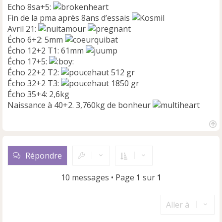
Echo 8sa+5:
Fin de la pma après 8ans d’essais
Avril 21:
Écho 6+2: 5mm
Écho 12+2 T1: 61mm
Écho 17+5:
Écho 22+2 T2:
512 gr
Écho 32+2 T3:
1850 gr
Écho 35+4: 2,6kg
Naissance à 40+2. 3,760kg de bonheur
H
a
u
Répondre
t
10 messages • Page
1
sur
1
Aller à