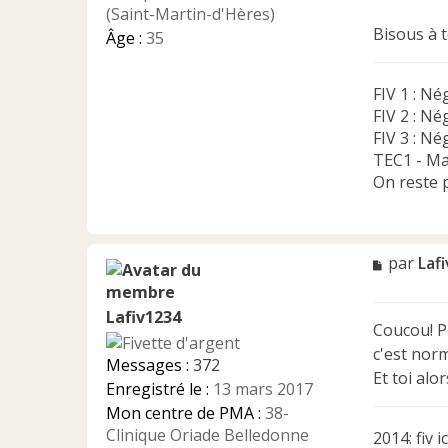
u
(Saint-Martin-d'Hères)
Bisous à t
Âge :
35
FIV 1 : Né
FIV 2 : Né
FIV 3 : Né
TEC1 - Mai
On reste p
M
par
Laf
e
s
Lafiv1234
s
Coucou! P
a
c'est norma
g
Messages :
372
e
Et toi al
Enregistré le :
13 mars 2017
n
Mon centre de PMA :
38-
o
n
Clinique Oriade Belledonne
2014: fiv i