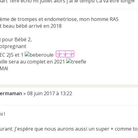
rt 1ère écho mi juillet alors j'ai le temps! Ca va etre long!!!!
lème de trompes et endometriose, mon homme RAS
et beau bébé arrivé en 2018
i pour Bébé 2,
EC 2J5 et 1
ille sera au complet en 2021
PMA!
permaman
»
08 juin 2017 à 13:22
i !
surant. J'espère que nous aurons aussi un super + comme toi