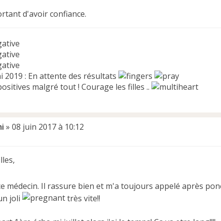
rtant d'avoir confiance.
gative
gative
gative
 2019 : En attente des résultats
ositives malgré tout ! Courage les filles ..
i
»
08 juin 2017 à 10:12
lles,
 ce médecin. Il rassure bien et m'a toujours appelé après pon
n joli
très vite!!