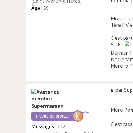
Pour ma pa
(Saint-Martin-d'Hères)
u
Âge :
39
Moi prob
1ère FIV 
C'est part
5 TEC
Dernier T
Notre fam
Merci la 
M
par
Su
e
s
Supermaman
s
Merci Pom
a
g
e
C'est ras
Messages :
132
n