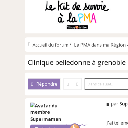
Accueil du forum
La PMA dans ma Région
Clinique belledonne à grenoble
Répondre
M
par
Su
e
s
Supermaman
s
J'ai tellem
a