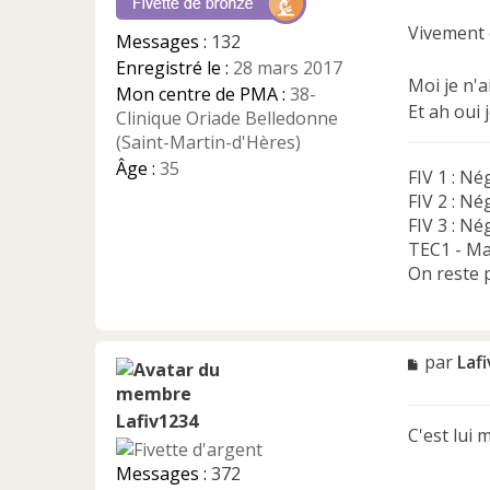
g
e
Vivement q
Messages :
132
n
Enregistré le :
28 mars 2017
o
Moi je n'
n
Mon centre de PMA :
38-
Et ah oui 
l
Clinique Oriade Belledonne
u
(Saint-Martin-d'Hères)
Âge :
35
FIV 1 : Né
FIV 2 : Né
FIV 3 : Né
TEC1 - Mai
On reste p
M
par
Laf
e
s
Lafiv1234
s
C'est lui 
a
g
Messages :
372
e