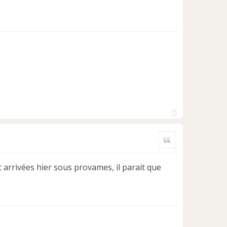
H
a
Citer
u
t
arrivées hier sous provames, il parait que