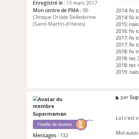
Enregistré le :
13 mars 2017
n
Mon centre de PMA :
38-
2014: fiv i
o
n
Clinique Oriade Belledonne
2014: fiv i
l
(Saint-Martin-d'Hères)
2015: nai
u
2016: fiv i
2017: fiv i
2017: fiv i
2018: fiv i
2018: tec 
2018: tec 4
2019: nai
M
par
Su
e
s
Supermaman
s
Lol c'est vr
a
g
e
Moi aussi 
Messages :
132
n