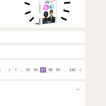
1
95
96
98
99
340
…
97
…
Citer