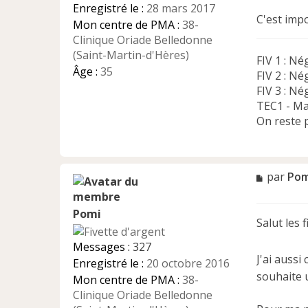
Enregistré le :
28 mars 2017
o
C'est impo
n
Mon centre de PMA :
38-
l
Clinique Oriade Belledonne
u
(Saint-Martin-d'Hères)
FIV 1 : Né
Âge :
35
FIV 2 : Né
FIV 3 : Né
TEC1 - Mai
On reste p
M
par
Pom
e
s
Pomi
s
Salut les fi
a
g
Messages :
327
e
J'ai aussi
Enregistré le :
20 octobre 2016
n
souhaite u
Mon centre de PMA :
38-
o
n
Clinique Oriade Belledonne
l