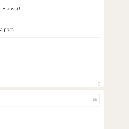
 + aussi !
a part.
H
a
Citer
u
t