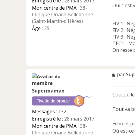
Enregistré le :
28 mars 2017
o
Oui c'est 
n
Mon centre de PMA :
38-
l
Clinique Oriade Belledonne
u
(Saint-Martin-d'Hères)
FIV 1 : Né
Âge :
35
FIV 2 : Né
FIV 3 : Né
TEC1 - Mai
On reste p
M
par
Su
e
s
Supermaman
s
Coucou les 
a
g
e
Tout va b
Messages :
132
n
Enregistré le :
28 mars 2017
o
Écho et pr
n
Mon centre de PMA :
38-
Où est-ce 
l
Clinique Oriade Belledonne