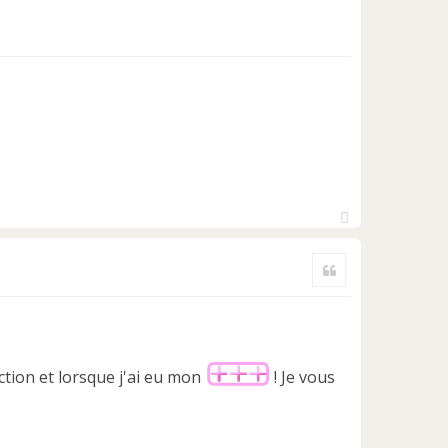
H
a
Citer
u
t
ction et lorsque j'ai eu mon
! Je vous