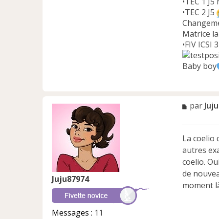
•TEC 1 J5
•TEC 2 J5
Changeme
Matrice l
•FIV ICSI 
Baby boy
M
par
Juj
e
s
s
La coelio 
a
autres exa
g
e
coelio. Ou
n
de nouveau
Juju87974
o
moment là
n
l
u
Messages :
11