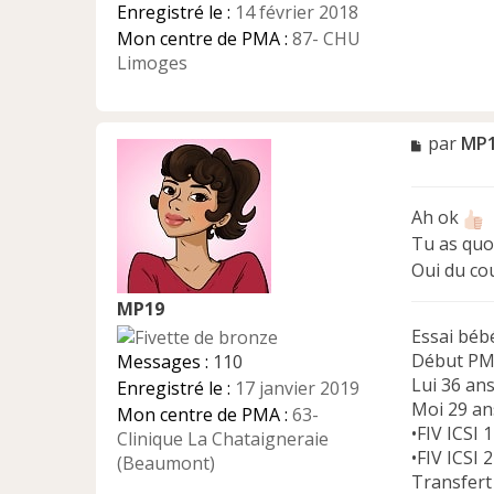
Enregistré le :
14 février 2018
Mon centre de PMA :
87- CHU
Limoges
M
par
MP
e
s
s
Ah ok
a
Tu as quo
g
e
Oui du co
n
MP19
o
n
Essai béb
l
Début PM
Messages :
110
u
Lui 36 an
Enregistré le :
17 janvier 2019
Moi 29 a
Mon centre de PMA :
63-
•FIV ICSI 
Clinique La Chataigneraie
•FIV ICSI 
(Beaumont)
Transfert