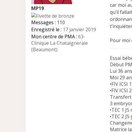
n
car moi au
MP19
o
qu’il fall
n
ordonnanc
l
Messages :
110
u
t’inquiéter
Enregistré le :
17 janvier 2019
Mon centre de PMA :
63-
Pour moi ç
Clinique La Chataigneraie
(Beaumont)
Essai béb
Début PM
Lui 36 an
Moi 29 a
•FIV ICSI 
•FIV ICSI 
Transfert
3 embryon
•TEC 1 J5
•TEC 2 J5
Changeme
Matrice l