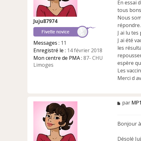
En essai d
g
e
tous bons
n
Nous somm
Juju87974
o
répondre.
n
J ai lu te
l
u
J ai été v
Messages :
11
les résult
Enregistré le :
14 février 2018
repousser
Mon centre de PMA :
87- CHU
espère qu 
Limoges
Les vacci
Merci d a
M
par
MP
e
s
s
Bonjour à
a
g
e
Désolé Ju