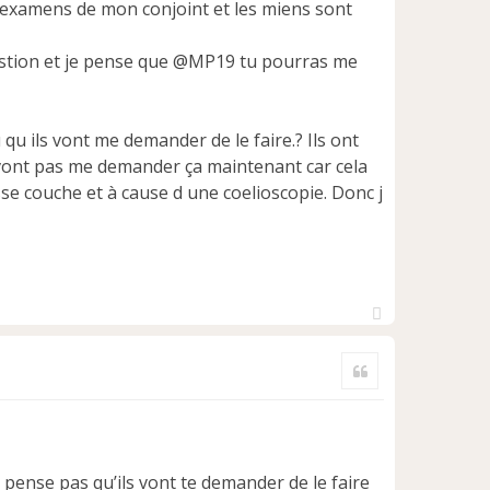
es examens de mon conjoint et les miens sont
stion et je pense que @MP19 tu pourras me
 qu ils vont me demander de le faire.? Ils ont
ne vont pas me demander ça maintenant car cela
se couche et à cause d une coelioscopie. Donc j
H
a
Citer
u
t
pense pas qu’ils vont te demander de le faire