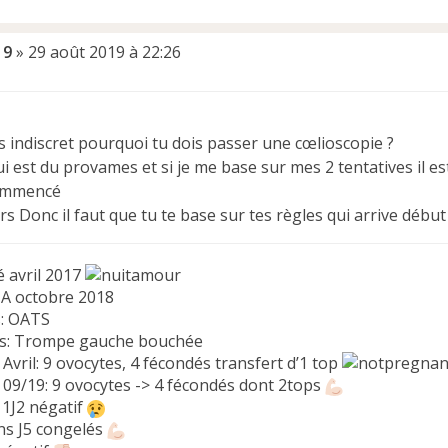
19
»
29 août 2019 à 22:26
as indiscret pourquoi tu dois passer une cœlioscopie ?
i est du provames et si je me base sur mes 2 tentatives il est
commencé
ours Donc il faut que tu te base sur tes règles qui arrive dé
é avril 2017
A octobre 2018
s: OATS
ns: Trompe gauche bouchée
1 Avril: 9 ovocytes, 4 fécondés transfert d’1 top
2 09/19: 9 ovocytes -> 4 fécondés dont 2tops
 1J2 négatif
s J5 congelés