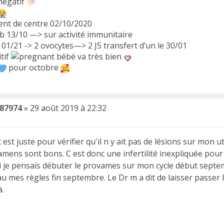
 négatif
nt de centre 02/10/2020
ab 13/10 —> sur activité immunitaire
3 01/21 -> 2 ovocytes—> 2 J5 transfert d’un le 30/01
bébé va très bien
pour octobre
u87974
»
29 août 2019 à 22:32
c est juste pour vérifier qu'il n y ait pas de lésions sur mon u
mens sont bons. C est donc une infertilité inexpliquée pour 
i je pensais débuter le provames sur mon cycle début septemb
 mes règles fin septembre. Le Dr m a dit de laisser passer le
.