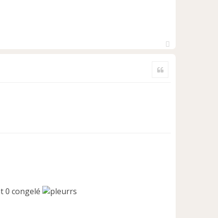
H
a
Citer
u
t
0 congelé