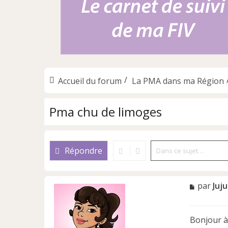
Accueil du forum
La PMA dans ma Région
Pma chu de limoges
Répondre
M
par
Juj
e
s
s
Bonjour à
a