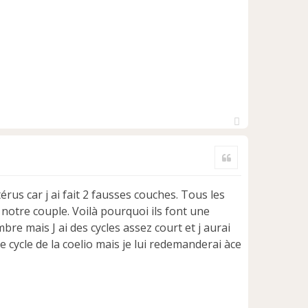
H
a
Citer
u
t
térus car j ai fait 2 fausses couches. Tous les
notre couple. Voilà pourquoi ils font une
re mais J ai des cycles assez court et j aurai
 cycle de la coelio mais je lui redemanderai àce