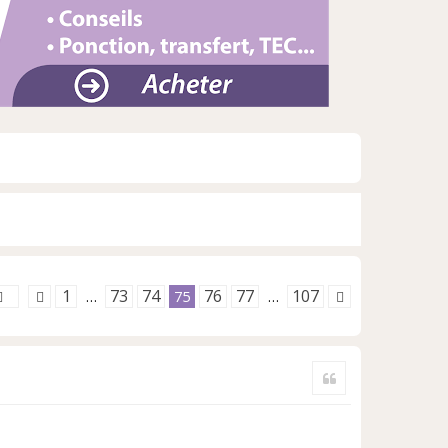
1
73
74
76
77
107
…
75
…
Citer