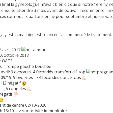
 final la gynécologue m’avait bien dit que si notre 1ère fiv ne
ait ensuite attendre 3 mois avant de pouvoir recommencer une 
es car nous repartons en fiv pour septembre et aucun vacci
.
a y est la machine est relancée j’ai commencé le traitement.
é avril 2017
A octobre 2018
s: OATS
ns: Trompe gauche bouchée
1 Avril: 9 ovocytes, 4 fécondés transfert d’1 top
2 09/19: 9 ovocytes -> 4 fécondés dont 2tops
 1J2 négatif
s J5 congelés
 négatif
nt de centre 02/10/2020
ab 13/10 —> sur activité immunitaire