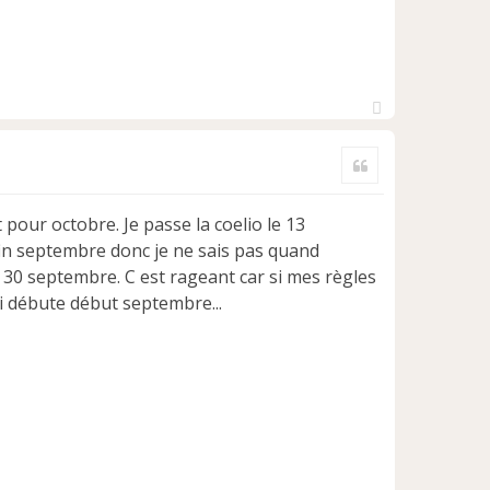
H
a
Citer
u
t
t pour octobre. Je passe la coelio le 13
in septembre donc je ne sais pas quand
30 septembre. C est rageant car si mes règles
i débute début septembre...