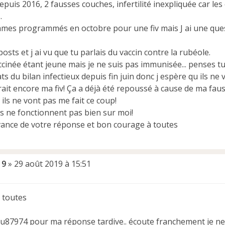
epuis 2016, 2 fausses couches, infertilité inexpliquée car l
.
es programmés en octobre pour une fiv mais J ai une que
s posts et j ai vu que tu parlais du vaccin contre la rubéole.
accinée étant jeune mais je ne suis pas immunisée... penses tu
ats du bilan infectieux depuis fin juin donc j espère qu ils 
ait encore ma fiv! Ça a déjà été repoussé à cause de ma faus
ils ne vont pas me fait ce coup!
ns ne fonctionnent pas bien sur moi!
vance de votre réponse et bon courage à toutes
19
»
29 août 2019 à 15:51
 toutes
ju87974 pour ma réponse tardive.. écoute franchement je ne 