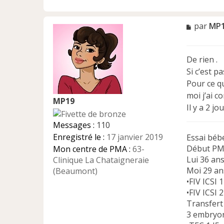
M
par
MP
e
s
s
De rien .
a
Si c’est p
g
e
Pour ce qu
n
moi j’ai 
MP19
o
Il y a 2 j
n
l
Messages :
110
u
Enregistré le :
17 janvier 2019
Essai béb
Début PM
Mon centre de PMA :
63-
Lui 36 an
Clinique La Chataigneraie
Moi 29 a
(Beaumont)
•FIV ICSI 
•FIV ICSI 
Transfert
3 embryon