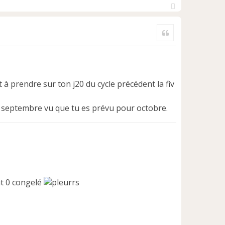
H
a
Citer
u
t
 à prendre sur ton j20 du cycle précédent la fiv
but septembre vu que tu es prévu pour octobre.
0 congelé