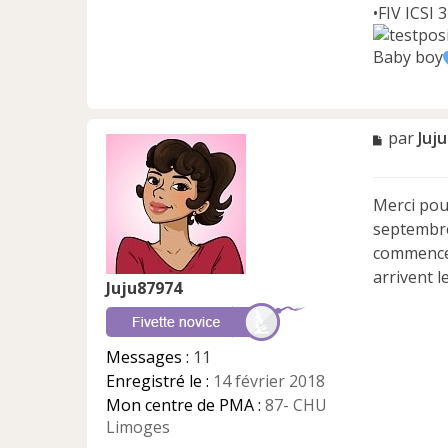
•FIV ICSI 
Baby boy
M
par
Juj
e
s
s
Merci pour
a
septembre
g
e
commencer
n
arrivent 
Juju87974
o
n
l
u
Messages :
11
Enregistré le :
14 février 2018
Mon centre de PMA :
87- CHU
Limoges