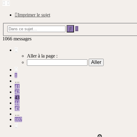
Imprimer le sujet
Recherche
Rechercher
avancée
1066 messages
Page
43
Aller à la page :
sur
107
Précédente
1
…
41
42
43
44
45
…
107
Suivante
Haut