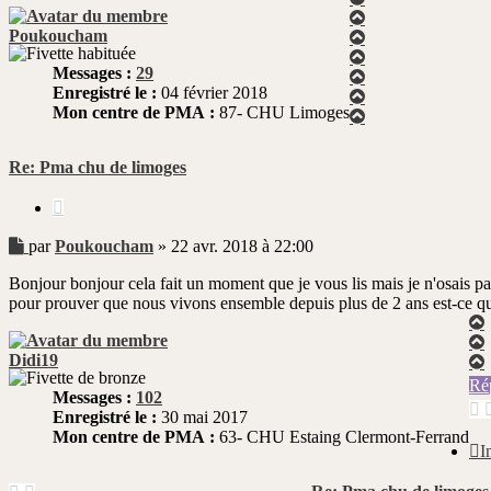
Haut
Poukoucham
Haut
Haut
Messages :
29
Haut
Enregistré le :
04 février 2018
Haut
Mon centre de PMA :
87- CHU Limoges
Haut
Re: Pma chu de limoges
Citer
Message
par
Poukoucham
»
22 avr. 2018 à 22:00
non
Bonjour bonjour cela fait un moment que je vous lis mais je n'osais pa
lu
pour prouver que nous vivons ensemble depuis plus de 2 ans est-ce q
Didi19
Ré
Messages :
102
Enregistré le :
30 mai 2017
Mon centre de PMA :
63- CHU Estaing Clermont-Ferrand
I