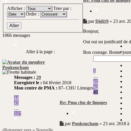
Re: Pma chu de limoges
Afficher :
Trier par :
Citer
Ordre :
Message
par
Didi19
»
23 avr. 2
non
Bonjour,
lu
1066 messages
Oui oui un justificatif de
Page
43
Aller à la page :
Bon courage. Bonne jour
sur
107
Précédente
Poukoucham
1
…
Messages :
29
41
Enregistré le :
04 février 2018
42
Mon centre de PMA :
87- CHU Limoges
43
44
Re: Pma chu de limoges
45
…
Citer
107
Suivante
Message
par
Poukoucham
»
23 avr. 2018 à
non
Retourner vers « Nouvelle