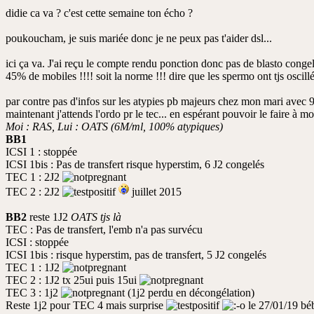
didie ca va ? c'est cette semaine ton écho ?
poukoucham, je suis mariée donc je ne peux pas t'aider dsl...
ici ça va. J'ai reçu le compte rendu ponction donc pas de blasto conge
45% de mobiles !!!! soit la norme !!! dire que les spermo ont tjs oscillé
par contre pas d'infos sur les atypies pb majeurs chez mon mari avec
maintenant j'attends l'ordo pr le tec... en espérant pouvoir le faire à mo
Moi : RAS, Lui : OATS (6M/ml, 100% atypiques)
BB1
ICSI 1 : stoppée
ICSI 1bis : Pas de transfert risque hyperstim, 6 J2 congelés
TEC 1 : 2J2
TEC 2 : 2J2
juillet 2015
BB2
reste 1J2
OATS tjs là
TEC : Pas de transfert, l'emb n'a pas survécu
ICSI : stoppée
ICSI 1bis : risque hyperstim, pas de transfert, 5 J2 congelés
TEC 1 : 1J2
TEC 2 : 1J2 tx 25ui puis 15ui
TEC 3 : 1j2
(1j2 perdu en décongélation)
Reste 1j2 pour TEC 4 mais surprise
le 27/01/19 bé