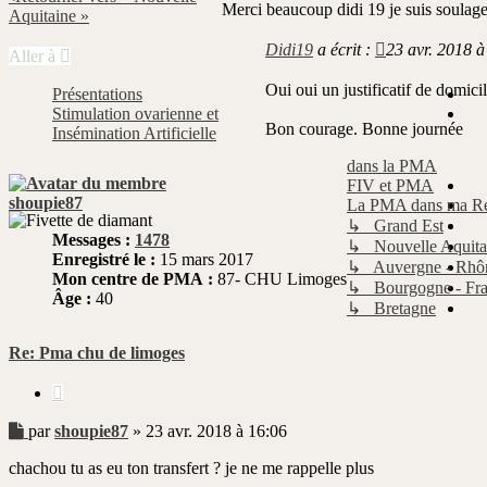
Merci beaucoup didi 19 je suis soulage
lu
Aquitaine »
Didi19
a écrit :
23 avr. 2018 à
Aller à
Oui oui un justificatif de domic
Présentations
Stimulation ovarienne et
Bon courage. Bonne journée
Insémination Artificielle
dans la PMA
FIV et PMA
shoupie87
La PMA dans ma R
↳ Grand Est
Messages :
1478
↳ Nouvelle Aquita
Enregistré le :
15 mars 2017
↳ Auvergne - Rhô
Mon centre de PMA :
87- CHU Limoges
↳ Bourgogne - Fr
Âge :
40
↳ Bretagne
Re: Pma chu de limoges
Citer
Message
par
shoupie87
»
23 avr. 2018 à 16:06
non
chachou tu as eu ton transfert ? je ne me rappelle plus
lu