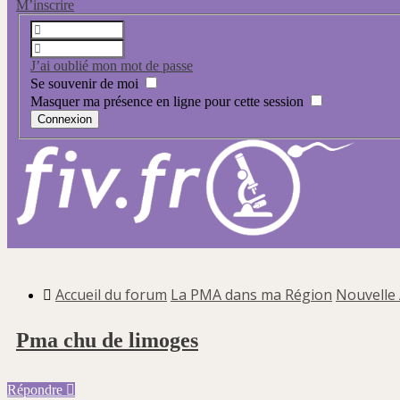
M’inscrire
J’ai oublié mon mot de passe
Se souvenir de moi
Masquer ma présence en ligne pour cette session
Accueil du forum
La PMA dans ma Région
Nouvelle 
Pma chu de limoges
Répondre