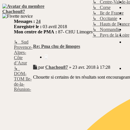
↳ Centre-Val-de-lo
↳ Corse
Chachou87
↳ Ile de France
↳ Occitanie
Messages :
24
↳ Hauts de France
Enregistré le :
03 avril 2018
↳ Normandie
Mon centre de PMA :
87- CHU Limoges
↳ Pays de la Loire
↳ Sud
Re: Pma chu de limoges
Provence-
Alpes-
Citer
Côte
d’Azur
Message
par
Chachou87
»
23 avr. 2018 à 17:28
↳
non
DOM-
Chouette si certains de tes résultats sont encouragean
lu
TOM Ile-
de-la-
Réunion-