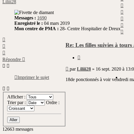
Liliii28
Haut
Haut
Haut
Messages :
1690
Enregistré le :
04 mars 2019
Haut
Mon centre de PMA :
28- Centre Hospitalier de Dreux
Haut
Haut
Re: Les filles suivies à tours
Haut
Haut
Citer
Répondre
Message
par
Liliii28
»
16 sept. 2020 à 13:
non
Imprimer le sujet
lu
18de ponctionnés à voir vendredi mati
Afficher :
Trier par :
Ordre :
12663 messages