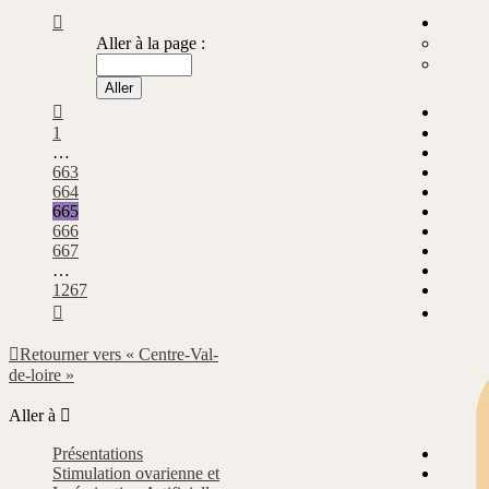
Page
665
Aller à la page :
sur
1267
Précédente
1
…
663
664
665
666
667
…
1267
Suivante
Retourner vers « Centre-Val-
de-loire »
Aller à
Présentations
Stimulation ovarienne et