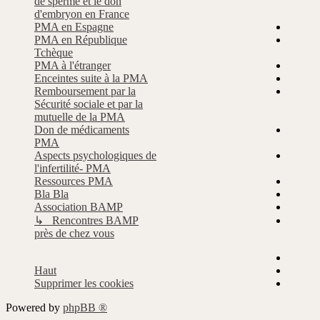
de sperme et le don
d'embryon en France
PMA en Espagne
PMA en République
Tchèque
PMA à l'étranger
Enceintes suite à la PMA
Remboursement par la
Sécurité sociale et par la
mutuelle de la PMA
Don de médicaments
PMA
Aspects psychologiques de
l'infertilité- PMA
Ressources PMA
Bla Bla
Association BAMP
↳ Rencontres BAMP
près de chez vous
Haut
Supprimer les cookies
Powered by
phpBB ®