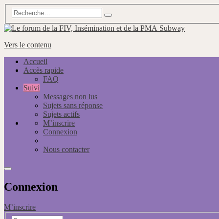
Subway
Vers le contenu
Accueil
Accès rapide
FAQ
Suivi
Messages non lus
Sujets sans réponse
Sujets actifs
M’inscrire
Connexion
Nous contacter
Connexion
M’inscrire