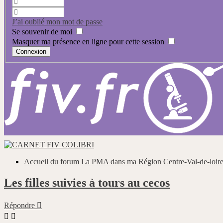
J’ai oublié mon mot de passe
Se souvenir de moi
Masquer ma présence en ligne pour cette session
Accueil du forum
La PMA dans ma Région
Centre-Val-de-loir
Les filles suivies à tours au cecos
Répondre