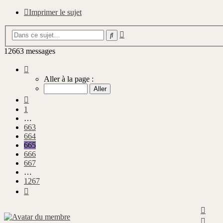
Imprimer le sujet
Recherche
Rechercher
avancée
12663 messages
Page
665
Aller à la page :
sur
1267
Précédente
1
…
663
664
665
666
667
…
1267
Suivante
Haut
Haut