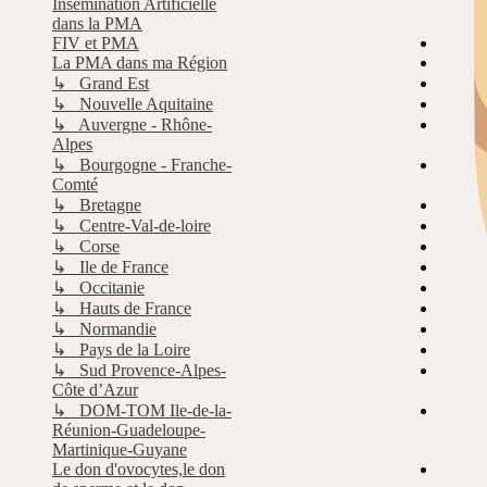
Insémination Artificielle
dans la PMA
FIV et PMA
La PMA dans ma Région
↳ Grand Est
↳ Nouvelle Aquitaine
↳ Auvergne - Rhône-
Alpes
↳ Bourgogne - Franche-
Comté
↳ Bretagne
↳ Centre-Val-de-loire
↳ Corse
↳ Ile de France
↳ Occitanie
↳ Hauts de France
↳ Normandie
↳ Pays de la Loire
↳ Sud Provence-Alpes-
Côte d’Azur
↳ DOM-TOM Ile-de-la-
Réunion-Guadeloupe-
Martinique-Guyane
Le don d'ovocytes,le don