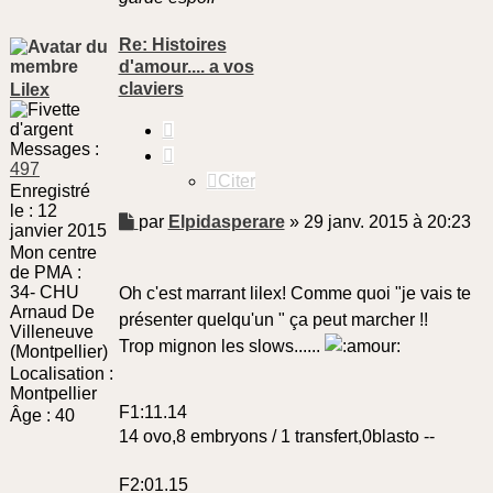
Re: Histoires
d'amour.... a vos
claviers
Lilex
Citer
Messages :
497
Citer
Enregistré
le :
12
Message
par
Elpidasperare
»
29 janv. 2015 à 20:23
janvier 2015
non
Mon centre
lu
de PMA :
34- CHU
Oh c'est marrant lilex! Comme quoi "je vais te
Arnaud De
présenter quelqu'un " ça peut marcher !!
Villeneuve
Trop mignon les slows......
(Montpellier)
Localisation :
Montpellier
F1:11.14
Âge :
40
14 ovo,8 embryons / 1 transfert,0blasto --
F2:01.15