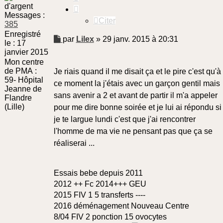
Messages :
Citer
385
Enregistré
Message
par
Lilex
»
29 janv. 2015 à 20:31
le :
17
non
janvier 2015
lu
Mon centre
de PMA :
Je riais quand il me disait ça et le pire c'est qu'à
59- Hôpital
ce moment la j'étais avec un garçon gentil mais
Jeanne de
sans avenir a 2 et avant de partir il m'a appeler
Flandre
(Lille)
pour me dire bonne soirée et je lui ai répondu si
je te largue lundi c'est que j'ai rencontrer
l'homme de ma vie ne pensant pas que ça se
réaliserai ...
Essais bebe depuis 2011
2012 ++ Fc 2014+++ GEU
2015 FIV 1 5 transferts ----
2016 déménagement Nouveau Centre
8/04 FIV 2 ponction 15 ovocytes