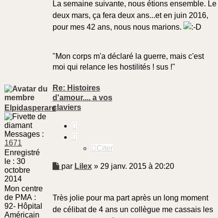
La semaine suivante, nous étions ensemble. Le
deux mars, ça fera deux ans...et en juin 2016,
pour mes 42 ans, nous nous marions.
"Mon corps m'a déclaré la guerre, mais c'est
moi qui relance les hostilités ! sus !"
Re: Histoires
d'amour.... a vos
claviers
Elpidasperare
Citer
Messages :
1671
Citer
Enregistré
le :
30
Message
par
Lilex
»
29 janv. 2015 à 20:20
octobre
non
2014
lu
Mon centre
de PMA :
Très jolie pour ma part après un long moment
92- Hôpital
de célibat de 4 ans un collègue me cassais les
Américain