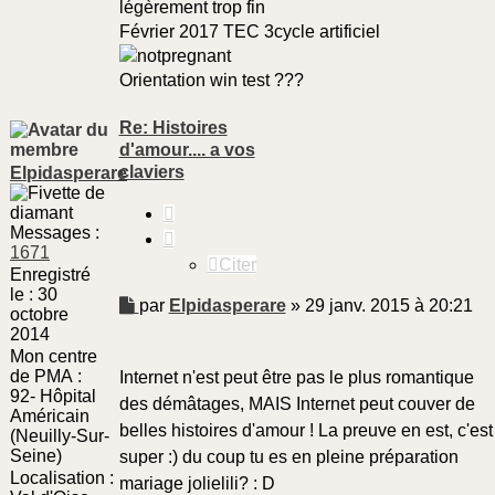
légèrement trop fin
Février 2017 TEC 3cycle artificiel
Orientation win test ???
Re: Histoires
d'amour.... a vos
claviers
Elpidasperare
Citer
Messages :
1671
Citer
Enregistré
le :
30
Message
par
Elpidasperare
»
29 janv. 2015 à 20:21
octobre
non
2014
lu
Mon centre
de PMA :
Internet n'est peut être pas le plus romantique
92- Hôpital
des démâtages, MAIS Internet peut couver de
Américain
belles histoires d'amour ! La preuve en est, c'est
(Neuilly-Sur-
Seine)
super :) du coup tu es en pleine préparation
Localisation :
mariage jolielili? : D