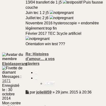
13/04 transfert de 1 j5
Puis fausse
couche
Juin tec 1 2 j5
Juillet tec 2 j6
Novembre 2016 hysteroscopie = endomètre
légèrement trop fin
Février 2017 TEC 3cycle artificiel
Orientation win test ???
Re: Histoires
d'amour.... a vos
claviers
Elpidasperare
Citer
Messages :
1671
Citer
Enregistré
le :
30
Message
par
jolielili59
»
29 janv. 2015 à 20:36
octobre
non
2014
lu
Mon centre