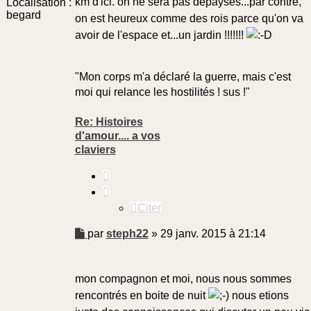
km d'ici. on ne sera pas dépaysés...par contre,
Localisation :
begard
on est heureux comme des rois parce qu'on va
avoir de l'espace et...un jardin !!!!!!!
"Mon corps m'a déclaré la guerre, mais c'est
moi qui relance les hostilités ! sus !"
Re: Histoires
d'amour.... a vos
claviers
Citer
Citer
Message
par
steph22
»
29 janv. 2015 à 21:14
non
lu
mon compagnon et moi, nous nous sommes
rencontrés en boite de nuit
nous etions