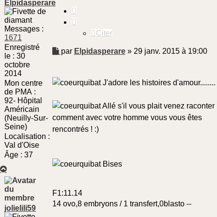
Elpidasperare
Citer
Messages :
Citer
1671
Enregistré
Message
par
Elpidasperare
»
29 janv. 2015 à 19:00
le :
30
non
octobre
lu
2014
J'adore les histoires d'amour........
Mon centre
de PMA :
92- Hôpital
Allé s'il vous plait venez raconter
Américain
comment avec votre homme vous vous êtes
(Neuilly-Sur-
Seine)
rencontrés ! :)
Localisation :
Val d'Oise
Âge :
37
Bises
Haut
F1:11.14
14 ovo,8 embryons / 1 transfert,0blasto --
jolielili59