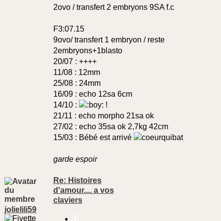
2ovo / transfert 2 embryons 9SA f.c
F3:07.15
9ovo/ transfert 1 embryon / reste
2embryons+1blasto
20/07 : ++++
11/08 : 12mm
25/08 : 24mm
16/09 : echo 12sa 6cm
14/10 :
!
21/11 : echo morpho 21sa ok
27/02 : echo 35sa ok 2,7kg 42cm
15/03 : Bébé est arrivé
garde espoir
Re: Histoires
d'amour.... a vos
claviers
jolielili59
Citer