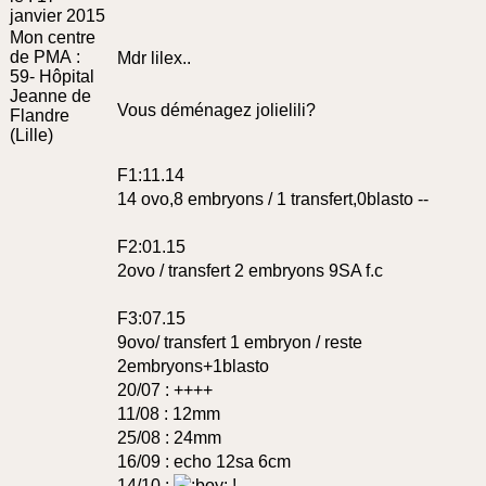
non
janvier 2015
lu
Mon centre
de PMA :
Mdr lilex..
59- Hôpital
Jeanne de
Vous déménagez jolielili?
Flandre
(Lille)
F1:11.14
14 ovo,8 embryons / 1 transfert,0blasto --
F2:01.15
2ovo / transfert 2 embryons 9SA f.c
F3:07.15
9ovo/ transfert 1 embryon / reste
2embryons+1blasto
20/07 : ++++
11/08 : 12mm
25/08 : 24mm
16/09 : echo 12sa 6cm
14/10 :
!