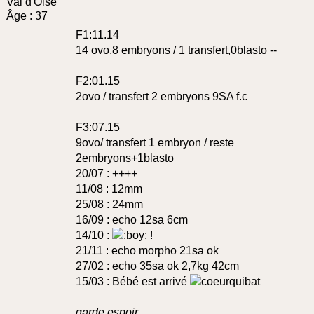
Val d'Oise
Âge :
37
F1:11.14
14 ovo,8 embryons / 1 transfert,0blasto --
F2:01.15
2ovo / transfert 2 embryons 9SA f.c
F3:07.15
9ovo/ transfert 1 embryon / reste
2embryons+1blasto
20/07 : ++++
11/08 : 12mm
25/08 : 24mm
16/09 : echo 12sa 6cm
14/10 :
!
21/11 : echo morpho 21sa ok
27/02 : echo 35sa ok 2,7kg 42cm
15/03 : Bébé est arrivé
garde espoir