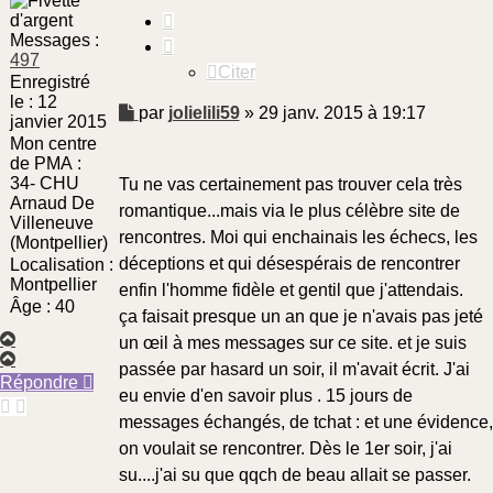
Citer
Messages :
497
Citer
Enregistré
le :
12
Message
par
jolielili59
»
29 janv. 2015 à 19:17
janvier 2015
non
Mon centre
lu
de PMA :
34- CHU
Tu ne vas certainement pas trouver cela très
Arnaud De
romantique...mais via le plus célèbre site de
Villeneuve
rencontres. Moi qui enchainais les échecs, les
(Montpellier)
déceptions et qui désespérais de rencontrer
Localisation :
Montpellier
enfin l'homme fidèle et gentil que j'attendais.
Âge :
40
ça faisait presque un an que je n'avais pas jeté
Haut
un œil à mes messages sur ce site. et je suis
Haut
passée par hasard un soir, il m'avait écrit. J'ai
Répondre
eu envie d'en savoir plus . 15 jours de
messages échangés, de tchat : et une évidence,
on voulait se rencontrer. Dès le 1er soir, j'ai
su....j'ai su que qqch de beau allait se passer.