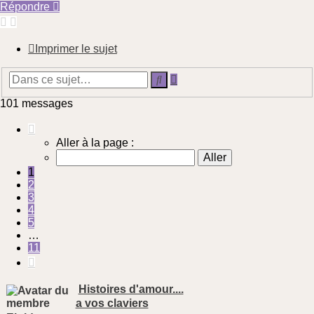
Répondre
Imprimer le sujet
Recherche
Rechercher
avancée
101 messages
Page
1
Aller à la page :
sur
11
1
2
3
4
5
…
11
Suivante
Histoires d'amour....
a vos claviers