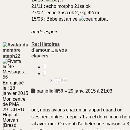
21/11 : echo morpho 21sa ok
27/02 : echo 35sa ok 2,7kg 42cm
15/03 : Bébé est arrivé
garde espoir
Re: Histoires
d'amour.... a vos
claviers
steph22
Citer
Messages :
56
Citer
Enregistré
le :
18
Message
par
jolielili59
»
29 janv. 2015 à 21:03
janvier 2015
non
Mon centre
lu
de PMA :
29- CHRU
oui, nous avions chacun un appart quand on
Hôpital
s'est rencontrés...depuis 1 an et demi, mon chéri
Morvan
vit avec moi. On vient d'acheter une maison, à 3
(Brest)