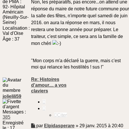
de PMA :
Non, les préparatifs, pas encore...on attend une
92- Hôpital
réponse du maire de notre future commune pour
Américain
la salle des fêtes, n'importe quel samedi de juin
(Neuilly-Sur-
Seine)
2016. on aura la réponse en mars, il nous
Localisation :
restera une bonne année pour préparer. Le
Val d'Oise
traiteur, c'est simple, ce sera ans la famille de
Âge :
37
mon chéri
"Mon corps m'a déclaré la guerre, mais c'est
moi qui relance les hostilités ! sus !"
Re: Histoires
d'amour.... a vos
claviers
jolielili59
Citer
Messages :
Citer
385
Enregistré
Message
par
Elpidasperare
»
29 janv. 2015 à 20:40
le :
17