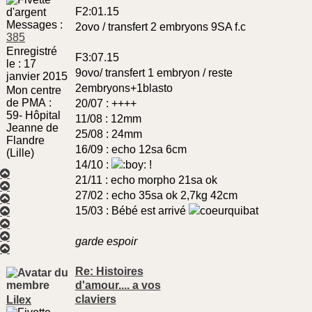
F2:01.15
Messages :
2ovo / transfert 2 embryons 9SA f.c
385
Enregistré
F3:07.15
le :
17
9ovo/ transfert 1 embryon / reste
janvier 2015
2embryons+1blasto
Mon centre
de PMA :
20/07 : ++++
59- Hôpital
11/08 : 12mm
Jeanne de
25/08 : 24mm
Flandre
16/09 : echo 12sa 6cm
(Lille)
14/10 :
!
Haut
21/11 : echo morpho 21sa ok
Haut
27/02 : echo 35sa ok 2,7kg 42cm
Haut
Haut
15/03 : Bébé est arrivé
Haut
Haut
garde espoir
Haut
Re: Histoires
d'amour.... a vos
claviers
Lilex