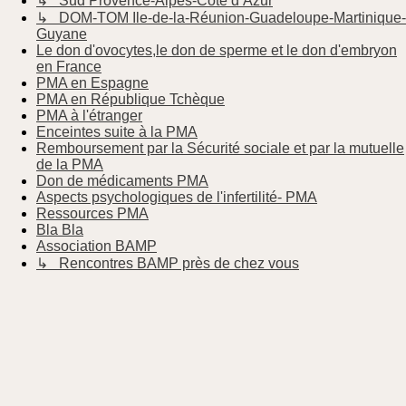
↳ Sud Provence-Alpes-Côte d’Azur
↳ DOM-TOM Ile-de-la-Réunion-Guadeloupe-Martinique-
Guyane
Le don d'ovocytes,le don de sperme et le don d'embryon
en France
PMA en Espagne
PMA en République Tchèque
PMA à l'étranger
Enceintes suite à la PMA
Remboursement par la Sécurité sociale et par la mutuelle
de la PMA
Don de médicaments PMA
Aspects psychologiques de l'infertilité- PMA
Ressources PMA
Bla Bla
Association BAMP
↳ Rencontres BAMP près de chez vous