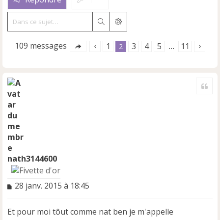
Rechercher
Recherche avancée
109 messages
1
3
4
5
11
2
…
Cite
nath3144600
M
28 janv. 2015 à 18:45
e
s
Et pour moi tôut comme nat ben je m'appelle
s