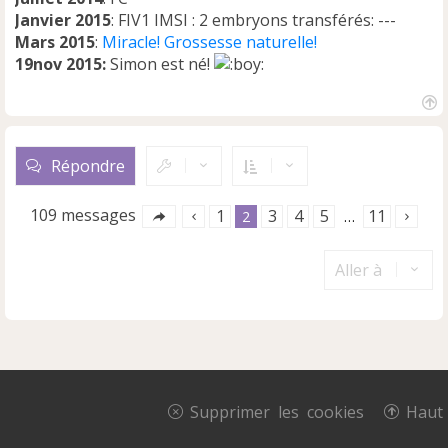
Janvier 2015
: FIV1 IMSI : 2 embryons transférés: ---
Mars 2015
:
Miracle! Grossesse naturelle!
19nov 2015:
Simon est né!
H
a
u
Répondre
t
109 messages
1
3
4
5
11
2
…
Aller à
Supprimer les cookies
Haut