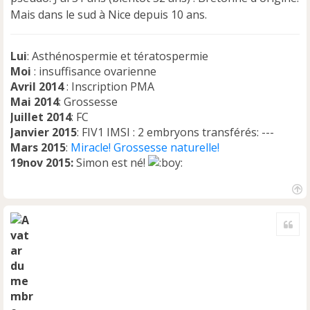
n
Mais dans le sud à Nice depuis 10 ans.
l
u
Lui
: Asthénospermie et tératospermie
Moi
: insuffisance ovarienne
Avril 2014
: Inscription PMA
Mai 2014
: Grossesse
Juillet 2014
: FC
Janvier 2015
: FIV1 IMSI : 2 embryons transférés: ---
Mars 2015
:
Miracle! Grossesse naturelle!
19nov 2015:
Simon est né!
H
a
Cite
u
t