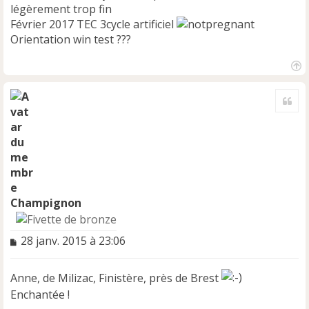
légèrement trop fin
Février 2017 TEC 3cycle artificiel
Orientation win test ???
H
a
Cite
u
t
Champignon
M
28 janv. 2015 à 23:06
e
s
Anne, de Milizac, Finistère, près de Brest
s
a
Enchantée !
g