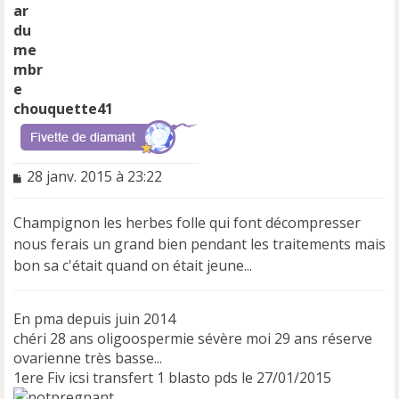
chouquette41
M
28 janv. 2015 à 23:22
e
s
Champignon les herbes folle qui font décompresser
s
a
nous ferais un grand bien pendant les traitements mais
g
bon sa c'était quand on était jeune...
e
n
o
En pma depuis juin 2014
n
chéri 28 ans oligoospermie sévère moi 29 ans réserve
l
ovarienne très basse...
u
1ere Fiv icsi transfert 1 blasto pds le 27/01/2015