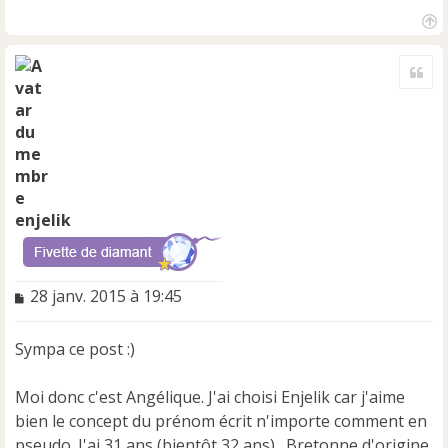
H
a
Cite
u
t
enjelik
M
28 janv. 2015 à 19:45
e
s
Sympa ce post :)
s
a
g
Moi donc c'est Angélique. J'ai choisi Enjelik car j'aime
e
bien le concept du prénom écrit n'importe comment en
n
pseudo. J'ai 31 ans (bientôt 32 ans) . Bretonne d'origine.
o