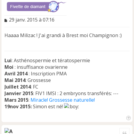
M
29 janv. 2015 à 07:16
e
s
Haaaa Milizac ! J'ai grandi à Brest moi Champignon :)
s
a
g
e
n
Lui
: Asthénospermie et tératospermie
o
Moi
: insuffisance ovarienne
n
Avril 2014
: Inscription PMA
l
Mai 2014
: Grossesse
u
Juillet 2014
: FC
Janvier 2015
: FIV1 IMSI : 2 embryons transférés: ---
Mars 2015
:
Miracle! Grossesse naturelle!
19nov 2015:
Simon est né!
H
a
Cite
u