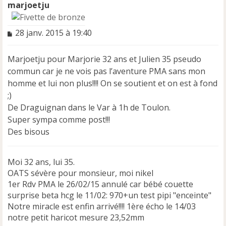
marjoetju
M
28 janv. 2015 à 19:40
e
s
Marjoetju pour Marjorie 32 ans et Julien 35 pseudo
s
a
commun car je ne vois pas l’aventure PMA sans mon
g
homme et lui non plus!!!! On se soutient et on est à fond
e
;)
n
De Draguignan dans le Var à 1h de Toulon.
o
n
Super sympa comme post!!!
l
Des bisous
u
Moi 32 ans, lui 35.
OATS sévère pour monsieur, moi nikel
1er Rdv PMA le 26/02/15 annulé car bébé couette
surprise beta hcg le 11/02: 970+un test pipi "enceinte"
Notre miracle est enfin arrivé!!!! 1ère écho le 14/03
notre petit haricot mesure 23,52mm