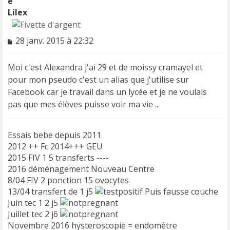
Lilex
M
28 janv. 2015 à 22:32
e
s
Moi c'est Alexandra j'ai 29 et de moissy cramayel et
s
a
pour mon pseudo c'est un alias que j'utilise sur
g
Facebook car je travail dans un lycée et je ne voulais
e
pas que mes élèves puisse voir ma vie ...
n
o
n
Essais bebe depuis 2011
l
2012 ++ Fc 2014+++ GEU
u
2015 FIV 1 5 transferts ----
2016 déménagement Nouveau Centre
8/04 FIV 2 ponction 15 ovocytes
13/04 transfert de 1 j5
Puis fausse couche
Juin tec 1 2 j5
Juillet tec 2 j6
Novembre 2016 hysteroscopie = endomètre