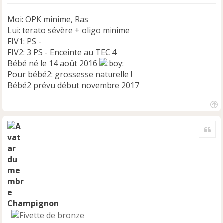
e
n
Moi: OPK minime, Ras
o
Lui: terato sévère + oligo minime
n
FIV1: PS -
l
FIV2: 3 PS - Enceinte au TEC 4
u
Bébé né le 14 août 2016
Pour bébé2: grossesse naturelle !
Bébé2 prévu début novembre 2017
H
a
Cite
u
t
Champignon