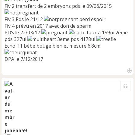
Fiv 2 transfert de 2 embryons pds le 09/06/2015
Fiv 3 Pds le 21/12
perd espoir
Fiv 4 prévu en 2017 avec don de sperm
PDS le 22/03/17
taux à 159ui 2ème
pds 327ui
3ème pds 4178ui
Echo T1 bébé bouge bien et mesure 6.8cm
DPA le 7/12/2017
H
a
Cite
u
t
jolielili59