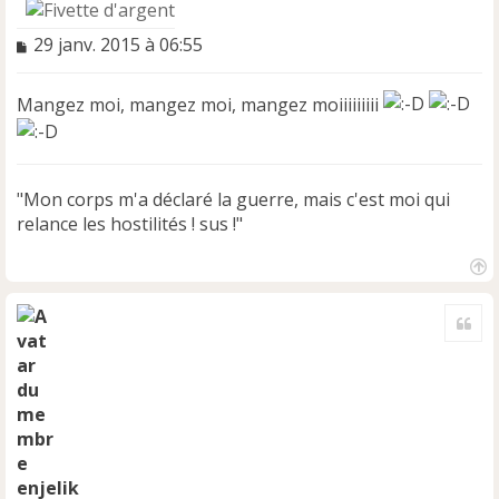
M
29 janv. 2015 à 06:55
e
s
Mangez moi, mangez moi, mangez moiiiiiiiii
s
a
g
e
n
"Mon corps m'a déclaré la guerre, mais c'est moi qui
o
relance les hostilités ! sus !"
n
l
u
H
a
Cite
u
t
enjelik