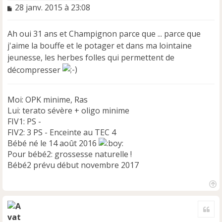
M
28 janv. 2015 à 23:08
e
s
Ah oui 31 ans et Champignon parce que ... parce que
s
a
j'aime la bouffe et le potager et dans ma lointaine
g
jeunesse, les herbes folles qui permettent de
e
décompresser
n
o
n
Moi: OPK minime, Ras
l
Lui: terato sévère + oligo minime
u
FIV1: PS -
FIV2: 3 PS - Enceinte au TEC 4
Bébé né le 14 août 2016
Pour bébé2: grossesse naturelle !
Bébé2 prévu début novembre 2017
H
a
Cite
u
t