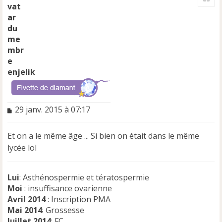
t
enjelik
M
29 janv. 2015 à 07:17
e
s
Et on a le même âge ... Si bien on était dans le même
s
a
lycée lol
g
e
n
Lui
: Asthénospermie et tératospermie
o
Moi
: insuffisance ovarienne
n
Avril 2014
: Inscription PMA
l
Mai 2014
: Grossesse
u
Juillet 2014
: FC