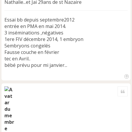
a
Nathalie...et Jai 29ans de st Nazaire
g
e
n
Essai bb depuis septembre2012
o
entrée en PMA en mai 2014.
n
3 inséminations ,négatives
l
1ere FIV décembre 2014, 1 embryon
u
5embryons congelés
Fausse couche en février
tec en Avril..
bébé prévu pour mi janvier...
H
a
Cite
u
t