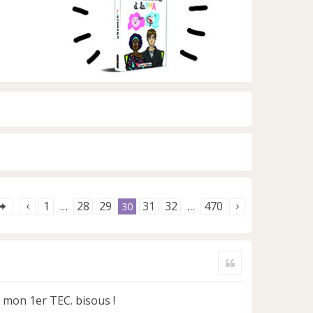
1
28
29
31
32
470
…
30
…
Citer
 mon 1er TEC. bisous !