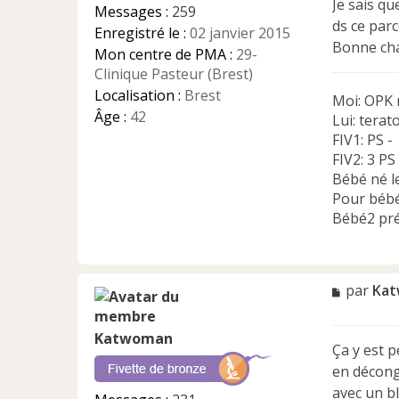
e
Je sais qu
Messages :
259
n
ds ce parc
Enregistré le :
02 janvier 2015
o
Bonne cha
n
Mon centre de PMA :
29-
l
Clinique Pasteur (Brest)
u
Localisation :
Brest
Moi: OPK 
Âge :
42
Lui: terat
FIV1: PS -
FIV2: 3 PS
Bébé né l
Pour bébé
Bébé2 pr
M
par
Ka
e
s
Katwoman
s
Ça y est 
a
en déconge
g
e
avec un bl