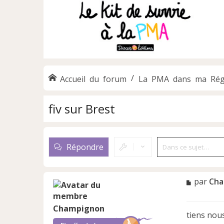
Accueil du forum
La PMA dans ma Rég
fiv sur Brest
Répondre
M
par
Cha
e
s
Champignon
s
tiens nou
a