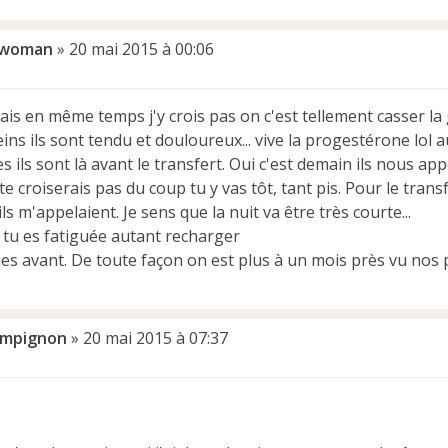
twoman
»
20 mai 2015 à 00:06
mais en même temps j'y crois pas on c'est tellement casser la
ins ils sont tendu et douloureux... vive la progestérone lol 
ils sont là avant le transfert. Oui c'est demain ils nous ap
te croiserais pas du coup tu y vas tôt, tant pis. Pour le trans
ls m'appelaient. Je sens que la nuit va être très courte...
i tu es fatiguée autant recharger
ies avant. De toute façon on est plus à un mois près vu nos p
mpignon
»
20 mai 2015 à 07:37