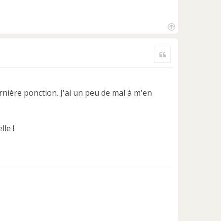
H
a
Citer
u
t
rnière ponction. J'ai un peu de mal à m'en
le !