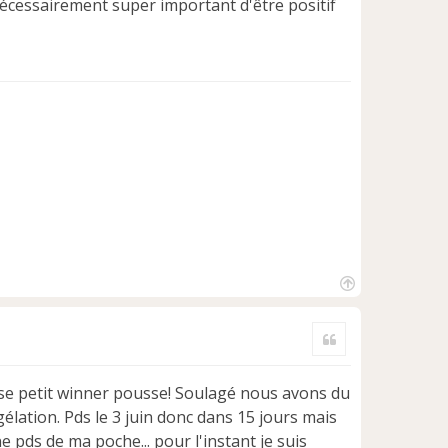
nécessairement super important d'être positif
H
a
Citer
u
t
usse petit winner pousse! Soulagé nous avons du
élation. Pds le 3 juin donc dans 15 jours mais
ne pds de ma poche... pour l'instant je suis