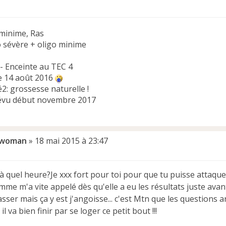
minime, Ras
o sévère + oligo minime
 - Enceinte au TEC 4
e 14 août 2016
2: grossesse naturelle !
évu début novembre 2017
twoman
»
18 mai 2015 à 23:47
à quel heure?Je xxx fort pour toi pour que tu puisse attaquer d
mme m'a vite appelé dès qu'elle a eu les résultats juste avan
sser mais ça y est j'angoisse... c'est Mtn que les questions arr
il va bien finir par se loger ce petit bout !!!