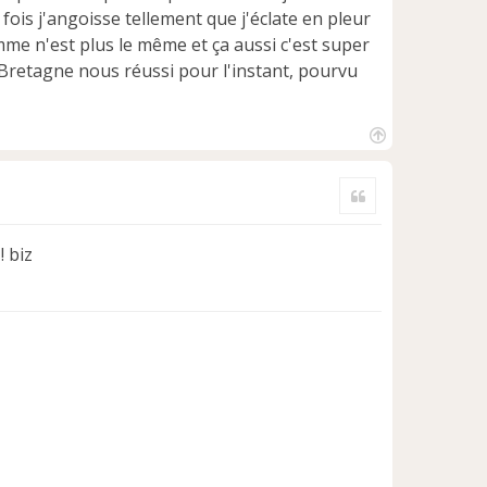
fois j'angoisse tellement que j'éclate en pleur
omme n'est plus le même et ça aussi c'est super
La Bretagne nous réussi pour l'instant, pourvu
H
a
Citer
u
t
! biz