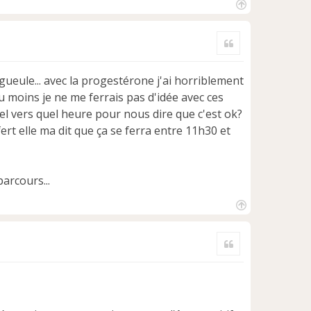
H
a
Citer
u
t
 gueule... avec la progestérone j'ai horriblement
au moins je ne me ferrais pas d'idée avec ces
pel vers quel heure pour nous dire que c'est ok?
fert elle ma dit que ça se ferra entre 11h30 et
arcours...
H
a
Citer
u
t