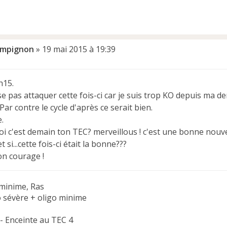
mpignon
»
19 mai 2015 à 19:39
h15.
e pas attaquer cette fois-ci car je suis trop KO depuis ma de
Par contre le cycle d'après ce serait bien.
.
i c'est demain ton TEC? merveillous ! c'est une bonne nouvel
 et si...cette fois-ci était la bonne???
on courage !
minime, Ras
o sévère + oligo minime
 - Enceinte au TEC 4