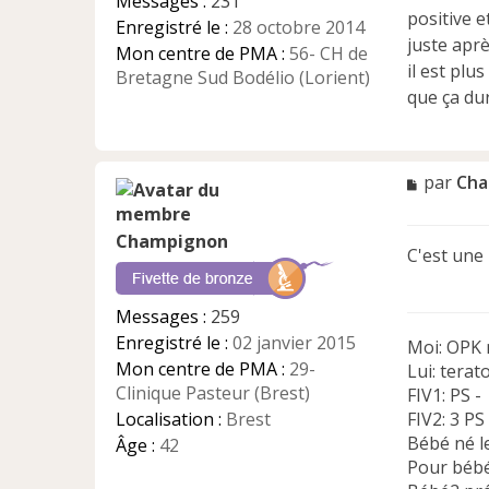
Messages :
231
n
positive e
Enregistré le :
28 octobre 2014
o
juste aprè
n
Mon centre de PMA :
56- CH de
il est plu
l
Bretagne Sud Bodélio (Lorient)
u
que ça dur
M
par
Cha
e
s
Champignon
s
C'est une 
a
g
e
Messages :
259
n
Enregistré le :
02 janvier 2015
Moi: OPK 
o
n
Mon centre de PMA :
29-
Lui: terat
l
Clinique Pasteur (Brest)
FIV1: PS -
u
Localisation :
Brest
FIV2: 3 PS
Bébé né l
Âge :
42
Pour bébé