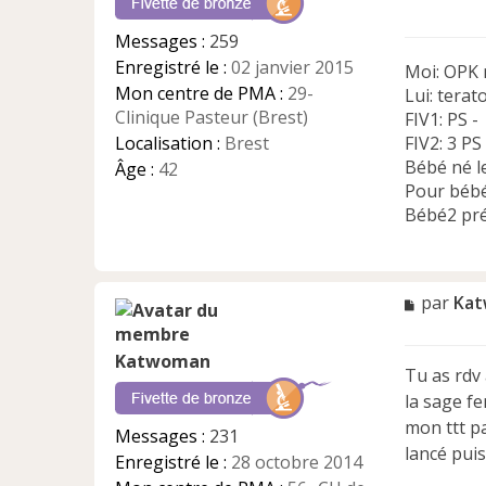
g
e
Messages :
259
n
Enregistré le :
02 janvier 2015
Moi: OPK 
o
n
Mon centre de PMA :
29-
Lui: terat
l
Clinique Pasteur (Brest)
FIV1: PS -
u
Localisation :
Brest
FIV2: 3 PS
Bébé né l
Âge :
42
Pour bébé
Bébé2 pr
M
par
Ka
e
s
Katwoman
s
Tu as rdv 
a
la sage fe
g
e
mon ttt pa
Messages :
231
n
lancé puis 
Enregistré le :
28 octobre 2014
o