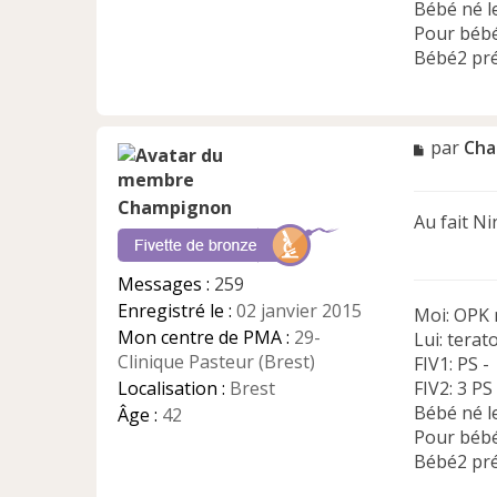
Bébé né l
Pour bébé
Bébé2 pr
M
par
Cha
e
s
Champignon
s
Au fait Ni
a
g
e
Messages :
259
n
Enregistré le :
02 janvier 2015
Moi: OPK 
o
n
Mon centre de PMA :
29-
Lui: terat
l
Clinique Pasteur (Brest)
FIV1: PS -
u
Localisation :
Brest
FIV2: 3 PS
Bébé né l
Âge :
42
Pour bébé
Bébé2 pr