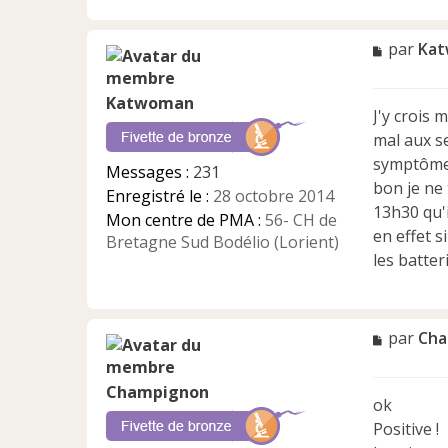
M
par
Ka
e
s
Katwoman
s
J'y crois 
a
mal aux se
g
e
symptômes 
Messages :
231
n
bon je ne 
Enregistré le :
28 octobre 2014
o
13h30 qu'i
n
Mon centre de PMA :
56- CH de
en effet s
l
Bretagne Sud Bodélio (Lorient)
u
les batter
M
par
Cha
e
s
Champignon
s
ok
a
Positive !
g