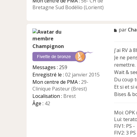
n
Mon centre de PMA :
56- CH de
l
Bretagne Sud Bodélio (Lorient)
u
M
par
Cha
e
s
Champignon
s
j'ai RV à 8
a
Je ne pens
g
e
remettre. 
Messages :
259
n
Wait & see
Enregistré le :
02 janvier 2015
o
Du coup to
n
Mon centre de PMA :
29-
Et si et si
l
Clinique Pasteur (Brest)
u
Bises & b
Localisation :
Brest
Âge :
42
Moi: OPK 
Lui: terat
FIV1: PS -
FIV2: 3 PS