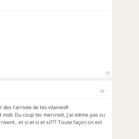
H
a
Citer
u
t
es l'arrivée de tes vilaines!!!
t midi. Du coup tec mercredi, j'ai même pas vu
ivent... et si et si et si??? Toute façon on est