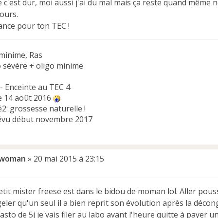
e c'est dur, moi aussi j'ai du mal mais ça reste quand même 
ours.
nce pour ton TEC !
minime, Ras
o sévère + oligo minime
 - Enceinte au TEC 4
e 14 août 2016
2: grossesse naturelle !
évu début novembre 2017
twoman
»
20 mai 2015 à 23:15
petit mister freese est dans le bidou de moman lol. Aller po
ler qu'un seul il a bien reprit son évolution après la décong
asto de 5j je vais filer au labo avant l'heure quitte à payer u