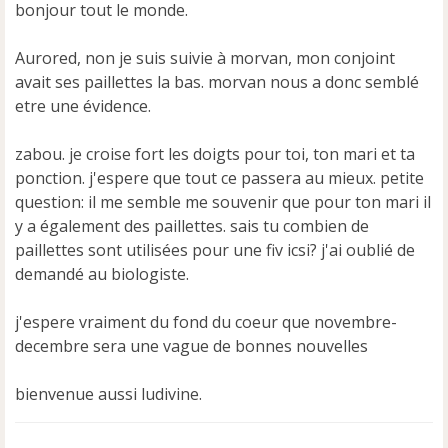
bonjour tout le monde.
a
g
e
Aurored, non je suis suivie à morvan, mon conjoint
n
avait ses paillettes la bas. morvan nous a donc semblé
o
etre une évidence.
n
l
u
zabou. je croise fort les doigts pour toi, ton mari et ta
ponction. j'espere que tout ce passera au mieux. petite
question: il me semble me souvenir que pour ton mari il
y a également des paillettes. sais tu combien de
paillettes sont utilisées pour une fiv icsi? j'ai oublié de
demandé au biologiste.
j'espere vraiment du fond du coeur que novembre-
decembre sera une vague de bonnes nouvelles
bienvenue aussi ludivine.