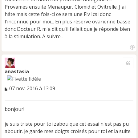
Provames ensuite Menaupur, Clomid et Ovitrelle. J'ai
hâte mais cette fois-ci ce sera une Fiv Icsi donc
l'inconnue pour moi... En plus réserve ovarienne basse
donc Docteur R. m'a dit qu'il fallait que je réponde bien
à la stimulation. A suivre...
H
a
Cite
u
t
anastasia
M
07 nov. 2016 à 13:09
e
s
s
bonjour!
a
g
e
je suis triste pour toi zabou que cet essai n'est pas pu
n
aboutir. je garde mes doigts croisés pour toi et la suite.
o