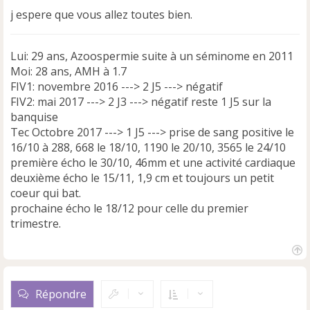
j espere que vous allez toutes bien.
Lui: 29 ans, Azoospermie suite à un séminome en 2011
Moi: 28 ans, AMH à 1.7
FIV1: novembre 2016 ---> 2 J5 ---> négatif
FIV2: mai 2017 ---> 2 J3 ---> négatif reste 1 J5 sur la
banquise
Tec Octobre 2017 ---> 1 J5 ---> prise de sang positive le
16/10 à 288, 668 le 18/10, 1190 le 20/10, 3565 le 24/10
première écho le 30/10, 46mm et une activité cardiaque
deuxième écho le 15/11, 1,9 cm et toujours un petit
coeur qui bat.
prochaine écho le 18/12 pour celle du premier
trimestre.
H
a
u
Répondre
t