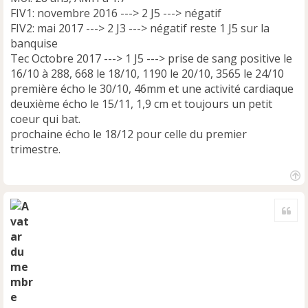
l
FIV1: novembre 2016 ---> 2 J5 ---> négatif
u
FIV2: mai 2017 ---> 2 J3 ---> négatif reste 1 J5 sur la
banquise
Tec Octobre 2017 ---> 1 J5 ---> prise de sang positive le
16/10 à 288, 668 le 18/10, 1190 le 20/10, 3565 le 24/10
première écho le 30/10, 46mm et une activité cardiaque
deuxième écho le 15/11, 1,9 cm et toujours un petit
coeur qui bat.
prochaine écho le 18/12 pour celle du premier
trimestre.
H
a
Cite
u
t