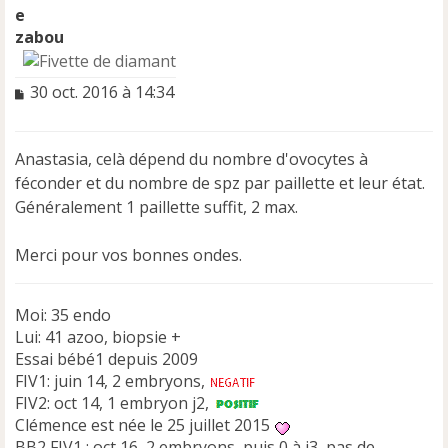
zabou
M
30 oct. 2016 à 14:34
e
s
s
Anastasia, celà dépend du nombre d'ovocytes à
a
féconder et du nombre de spz par paillette et leur état.
g
e
Généralement 1 paillette suffit, 2 max.
n
o
Merci pour vos bonnes ondes.
n
l
u
Moi: 35 endo
Lui: 41 azoo, biopsie +
Essai bébé1 depuis 2009
FIV1: juin 14, 2 embryons,
FIV2: oct 14, 1 embryon j2,
Clémence est née le 25 juillet 2015
BB2 FIV1 : oct 16, 2 embryons, puis 0 à j3, pas de