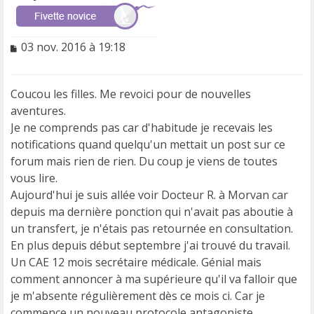
M
03 nov. 2016 à 19:18
e
s
s
Coucou les filles. Me revoici pour de nouvelles
a
aventures.
g
e
Je ne comprends pas car d'habitude je recevais les
n
notifications quand quelqu'un mettait un post sur ce
o
forum mais rien de rien. Du coup je viens de toutes
n
vous lire.
l
u
Aujourd'hui je suis allée voir Docteur R. à Morvan car
depuis ma dernière ponction qui n'avait pas aboutie à
un transfert, je n'étais pas retournée en consultation.
En plus depuis début septembre j'ai trouvé du travail.
Un CAE 12 mois secrétaire médicale. Génial mais
comment annoncer à ma supérieure qu'il va falloir que
je m'absente régulièrement dès ce mois ci. Car je
commence un nouveau protocole antagoniste.