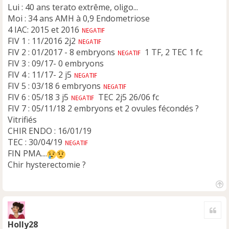
Lui : 40 ans terato extrême, oligo...
Moi : 34 ans AMH à 0,9 Endometriose
4 IAC: 2015 et 2016
FIV 1 : 11/2016 2j2
FIV 2 : 01/2017 - 8 embryons
1 TF, 2 TEC 1 fc
FIV 3 : 09/17- 0 embryons
FIV 4 : 11/17- 2 j5
FIV 5 : 03/18 6 embryons
FIV 6 : 05/18 3 j5
TEC 2j5 26/06 fc
FIV 7 : 05/11/18 2 embryons et 2 ovules fécondés ?
Vitrifiés
CHIR ENDO : 16/01/19
TEC : 30/04/19
FIN PMA....
Chir hysterectomie ?
H
a
Cite
u
t
Holly28