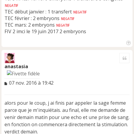
TEC début janvier : 1 transfert
TEC février : 2 embryons
TEC mars: 2 embryons
FIV 2 imci le 19 juin 2017 2 embryons
H
a
Cite
u
t
anastasia
M
07 nov. 2016 à 19:42
e
s
s
alors pour le coup, j ai finis par appeler la sage femme
a
parce que je m'inquiétais. au final, elle me demande de
g
e
venir demain matin pour une echo et une prise de sang.
n
en fonction on commencera directement la stimulation.
o
verdict demain.
n