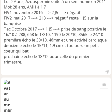
Lui: 29 ans, Azoospermie suite à un séminome en 2011
Moi: 28 ans, AMH à 1.7
FIV1: novembre 2016 ---> 2 J5 ---> négatif
FIV2: mai 2017 ---> 2 J3 ---> négatif reste 1 J5 sur la
banquise
Tec Octobre 2017 ---> 1 J5 ---> prise de sang positive le
16/10 à 288, 668 le 18/10, 1190 le 20/10, 3565 le 24/10
première écho le 30/10, 46mm et une activité cardiaque
deuxième écho le 15/11, 1,9 cm et toujours un petit
coeur qui bat.
prochaine écho le 18/12 pour celle du premier
trimestre.
H
a
Cite
u
t