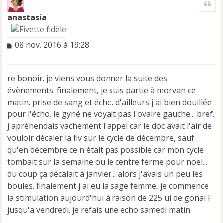
u
t
anastasia
M
08 nov. 2016 à 19:28
e
s
s
re bonoir. je viens vous donner la suite des
a
évènements. finalement, je suis partie à morvan ce
g
e
matin. prise de sang et écho. d'ailleurs j'ai bien douillée
n
pour l'écho. le gyné ne voyait pas l'ovaire gauche... bref.
o
j'apréhendais vachement l'appel car le doc avait l'air de
n
vouloir décaler la fiv sur le cycle de décembre, sauf
l
u
qu'en décembre ce n'était pas possible car mon cycle
tombait sur la semaine ou le centre ferme pour noel...
du coup ça décalait à janvier... alors j'avais un peu les
boules. finalement j'ai eu la sage femme, je commence
la stimulation aujourd'hui à raison de 225 ui de gonal F
jusqu'a vendredi. je refais une echo samedi matin.