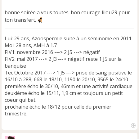
l
u
bonne soirée a vous toutes. bon courage lilou29 pour
ton transfert.
Lui: 29 ans, Azoospermie suite à un séminome en 2011
Moi: 28 ans, AMH à 1.7
FIV1: novembre 2016 ---> 2 J5 ---> négatif
FIV2: mai 2017 ---> 2 J3 ---> négatif reste 1 J5 sur la
banquise
Tec Octobre 2017 ---> 1 J5 ---> prise de sang positive le
16/10 à 288, 668 le 18/10, 1190 le 20/10, 3565 le 24/10
première écho le 30/10, 46mm et une activité cardiaque
deuxième écho le 15/11, 1,9 cm et toujours un petit
coeur qui bat.
prochaine écho le 18/12 pour celle du premier
trimestre.
H
a
Cite