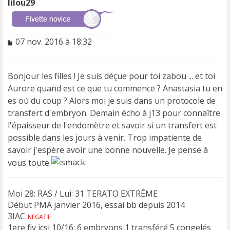
lilou29
M
07 nov. 2016 à 18:32
e
s
s
Bonjour les filles ! Je suis déçue pour toi zabou ... et toi
a
Aurore quand est ce que tu commence ? Anastasia tu en
g
e
es où du coup ? Alors moi je suis dans un protocole de
n
transfert d'embryon. Demain écho à j13 pour connaître
o
l'épaisseur de l'endomètre et savoir si un transfert est
n
possible dans les jours à venir. Trop impatiente de
l
u
savoir j'espère avoir une bonne nouvelle. Je pense à
vous toute
Moi 28: RAS / Lui: 31 TERATO EXTRÊME
Début PMA janvier 2016, essai bb depuis 2014
3IAC
1ere fiv icsi 10/16: 6 embryons 1 transféré 5 congelés