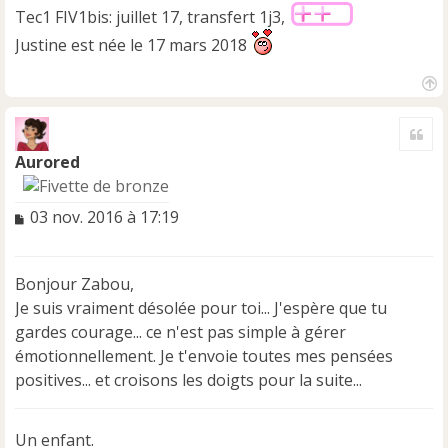
Tec1 FIV1bis: juillet 17, transfert 1j3,
Justine est née le 17 mars 2018
H
a
Cite
u
t
Aurored
M
03 nov. 2016 à 17:19
e
s
s
Bonjour Zabou,
a
Je suis vraiment désolée pour toi... J'espère que tu
g
e
gardes courage... ce n'est pas simple à gérer
n
émotionnellement. Je t'envoie toutes mes pensées
o
positives... et croisons les doigts pour la suite...
n
l
u
Un enfant.