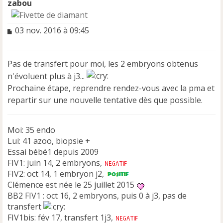
zabou
M
03 nov. 2016 à 09:45
e
s
s
Pas de transfert pour moi, les 2 embryons obtenus
a
n'évoluent plus à j3...
g
e
Prochaine étape, reprendre rendez-vous avec la pma et
n
repartir sur une nouvelle tentative dès que possible.
o
n
l
Moi: 35 endo
u
Lui: 41 azoo, biopsie +
Essai bébé1 depuis 2009
FIV1: juin 14, 2 embryons,
FIV2: oct 14, 1 embryon j2,
Clémence est née le 25 juillet 2015
BB2 FIV1 : oct 16, 2 embryons, puis 0 à j3, pas de
transfert
FIV1bis: fév 17, transfert 1j3,