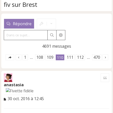
fiv sur Brest
Répondre
Rechercher
Recherche avancée
4691 messages
1
108
109
111
112
470
…
110
…
Cite
anastasia
M
30 oct. 2016 à 12:45
e
s
s