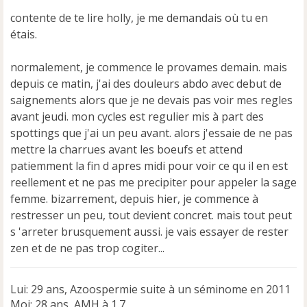
n
contente de te lire holly, je me demandais où tu en
l
u
étais.
normalement, je commence le provames demain. mais
depuis ce matin, j'ai des douleurs abdo avec debut de
saignements alors que je ne devais pas voir mes regles
avant jeudi. mon cycles est regulier mis à part des
spottings que j'ai un peu avant. alors j'essaie de ne pas
mettre la charrues avant les boeufs et attend
patiemment la fin d apres midi pour voir ce qu il en est
reellement et ne pas me precipiter pour appeler la sage
femme. bizarrement, depuis hier, je commence à
restresser un peu, tout devient concret. mais tout peut
s 'arreter brusquement aussi. je vais essayer de rester
zen et de ne pas trop cogiter...
Lui: 29 ans, Azoospermie suite à un séminome en 2011
Moi: 28 ans, AMH à 1.7