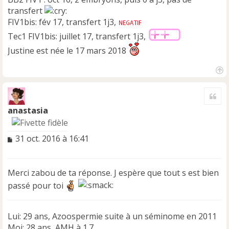
transfert
FIV1bis: fév 17, transfert 1j3,
Tec1 FIV1bis: juillet 17, transfert 1j3,
Justine est née le 17 mars 2018
H
a
Cite
u
t
anastasia
M
31 oct. 2016 à 16:41
e
s
s
Merci zabou de ta réponse. J espère que tout s est bien
a
passé pour toi
g
e
n
o
Lui: 29 ans, Azoospermie suite à un séminome en 2011
n
Moi: 28 ans, AMH à 1.7