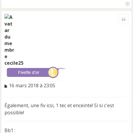
H
a
Cite
u
t
cecile25
M
16 mars 2018 à 23:05
e
s
s
Également, une fiv icsi, 1 tec et enceinte! Si si c'est
a
possible!
g
e
n
Bb1 :
o