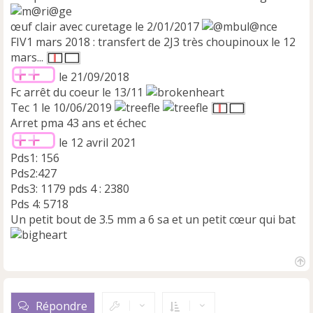
œuf clair avec curetage le 2/01/2017
FIV1 mars 2018 : transfert de 2J3 très choupinoux le 12
mars...
le 21/09/2018
Fc arrêt du coeur le 13/11
Tec 1 le 10/06/2019
Arret pma 43 ans et échec
le 12 avril 2021
Pds1: 156
Pds2:427
Pds3: 1179 pds 4 : 2380
Pds 4: 5718
Un petit bout de 3.5 mm a 6 sa et un petit cœur qui bat
H
a
u
Répondre
t