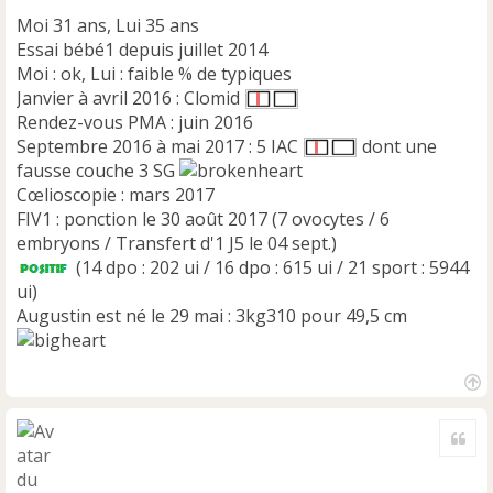
Moi 31 ans, Lui 35 ans
Essai bébé1 depuis juillet 2014
Moi : ok, Lui : faible % de typiques
Janvier à avril 2016 : Clomid
Rendez-vous PMA : juin 2016
Septembre 2016 à mai 2017 : 5 IAC
dont une
fausse couche 3 SG
Cœlioscopie : mars 2017
FIV1 : ponction le 30 août 2017 (7 ovocytes / 6
embryons / Transfert d'1 J5 le 04 sept.)
(14 dpo : 202 ui / 16 dpo : 615 ui / 21 sport : 5944
ui)
Augustin est né le 29 mai : 3kg310 pour 49,5 cm
H
a
Cite
u
t