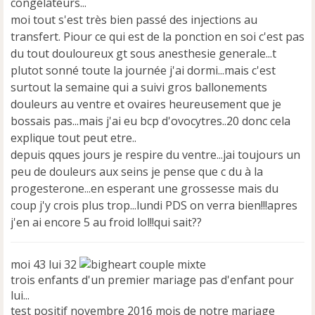
e
congélateurs...
n
moi tout s'est très bien passé des injections au
o
transfert. Piour ce qui est de la ponction en soi c'est pas
n
du tout douloureux gt sous anesthesie generale...t
l
u
plutot sonné toute la journée j'ai dormi...mais c'est
surtout la semaine qui a suivi gros ballonements
douleurs au ventre et ovaires heureusement que je
bossais pas...mais j'ai eu bcp d'ovocytres..20 donc cela
explique tout peut etre..
depuis qques jours je respire du ventre...jai toujours un
peu de douleurs aux seins je pense que c du à la
progesterone...en esperant une grossesse mais du
coup j'y crois plus trop...lundi PDS on verra bien!!!apres
j'en ai encore 5 au froid lol!!qui sait??
moi 43 lui 32
couple mixte
trois enfants d'un premier mariage pas d'enfant pour
lui...
test positif novembre 2016 mois de notre mariage