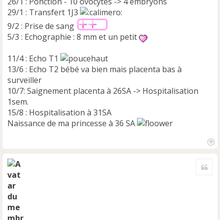
26/1 : Ponction - 10 ovocytes -> 4 embryons
29/1 : Transfert 1J3
9/2 : Prise de sang
5/3 : Echographie : 8 mm et un petit
11/4 : Echo T1
13/6 : Echo T2 bébé va bien mais placenta bas à
surveiller
10/7: Saignement placenta à 26SA -> Hospitalisation
1sem.
15/8 : Hospitalisation à 31SA
Naissance de ma princesse à 36 SA
H
a
Cite
u
t