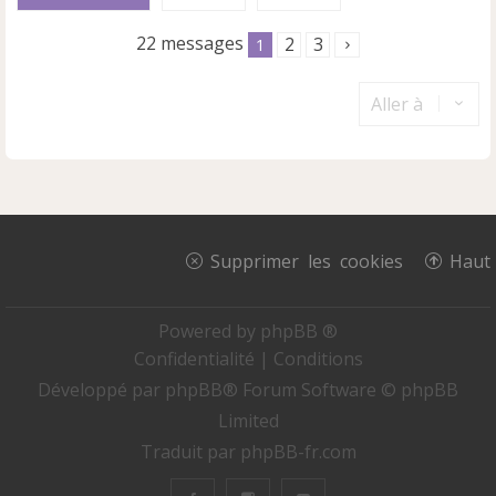
22 messages
2
3
1
Aller à
Supprimer les cookies
Haut
Powered by
phpBB ®
Confidentialité
|
Conditions
Développé par
phpBB
® Forum Software © phpBB
Limited
Traduit par
phpBB-fr.com