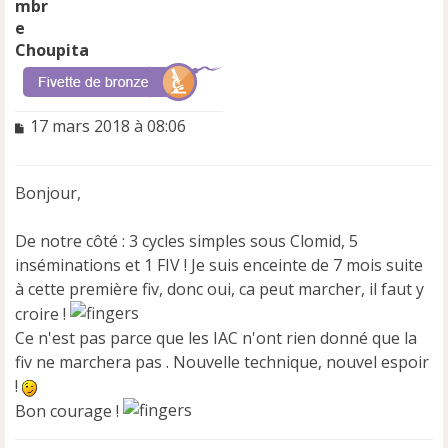
Choupita
M
17 mars 2018 à 08:06
e
s
s
Bonjour,
a
g
e
De notre côté : 3 cycles simples sous Clomid, 5
n
inséminations et 1 FIV ! Je suis enceinte de 7 mois suite
o
à cette première fiv, donc oui, ca peut marcher, il faut y
n
croire !
l
u
Ce n'est pas parce que les IAC n'ont rien donné que la
fiv ne marchera pas . Nouvelle technique, nouvel espoir
!
Bon courage !