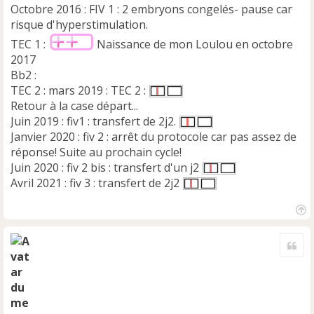
n
Octobre 2016 : FIV 1 : 2 embryons congelés- pause car
l
risque d'hyperstimulation.
u
TEC 1 :
Naissance de mon Loulou en octobre
2017
Bb2 :
TEC 2 : mars 2019 : TEC 2 :
Retour à la case départ...
Juin 2019 : fiv1 : transfert de 2j2.
Janvier 2020 : fiv 2 : arrêt du protocole car pas assez de
réponse! Suite au prochain cycle!
Juin 2020 : fiv 2 bis : transfert d'un j2
Avril 2021 : fiv 3 : transfert de 2j2
H
a
Cite
u
t