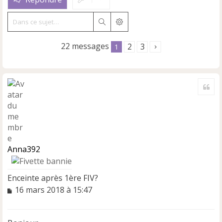
Rechercher
Recherche avancée
22 messages
2
3
1
Cite
Anna392
Enceinte après 1ère FIV?
M
16 mars 2018 à 15:47
e
s
s