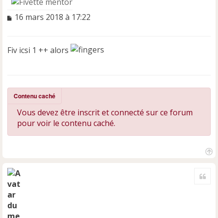
M
16 mars 2018 à 17:22
e
s
s
Fiv icsi 1 ++ alors
a
g
e
n
o
Contenu caché
n
l
Vous devez être inscrit et connecté sur ce forum
u
pour voir le contenu caché.
H
a
Cite
u
t