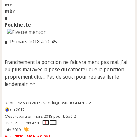
Poukhette
M
19 mars 2018 à 20:45
e
s
s
Franchement la ponction ne fait vraiment pas mal. J'ai
a
eu plus mal avec la pose du cathéter que la ponction
g
e
proprement dite... Pas de souci pour retravailler le
n
lendemain ^^
o
n
l
Début PMA en 2016 avec diagnostic IO
AMH 0.21
u
en 2017
C'est reparti en mars 2018 pour bébé 2
FIV 1, 2, 3, 3 bis et 4 :
Juin 2019 :
Avril 2020 : AMH à 0,05 !