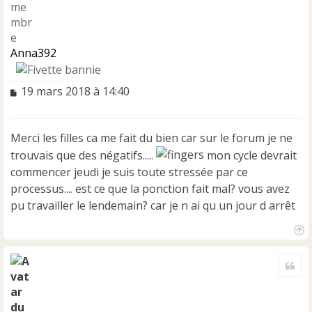
Anna392
M
19 mars 2018 à 14:40
e
s
s
Merci les filles ca me fait du bien car sur le forum je ne
a
trouvais que des négatifs.....
mon cycle devrait
g
e
commencer jeudi je suis toute stressée par ce
n
processus.... est ce que la ponction fait mal? vous avez
o
pu travailler le lendemain? car je n ai qu un jour d arrêt
n
l
u
H
a
Cite
u
t