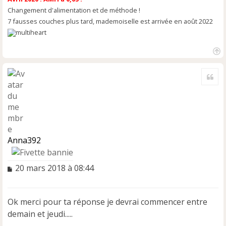
Changement d'alimentation et de méthode !
7 fausses couches plus tard, mademoiselle est arrivée en août 2022
H
a
Cite
u
t
Anna392
M
20 mars 2018 à 08:44
e
s
s
Ok merci pour ta réponse je devrai commencer entre
a
demain et jeudi.....
g
e