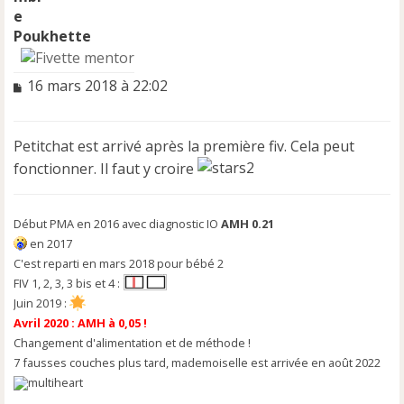
Poukhette
M
16 mars 2018 à 22:02
e
s
s
Petitchat est arrivé après la première fiv. Cela peut
a
fonctionner. Il faut y croire
g
e
n
o
Début PMA en 2016 avec diagnostic IO
AMH 0.21
n
en 2017
l
C'est reparti en mars 2018 pour bébé 2
u
FIV 1, 2, 3, 3 bis et 4 :
Juin 2019 :
Avril 2020 : AMH à 0,05 !
Changement d'alimentation et de méthode !
7 fausses couches plus tard, mademoiselle est arrivée en août 2022