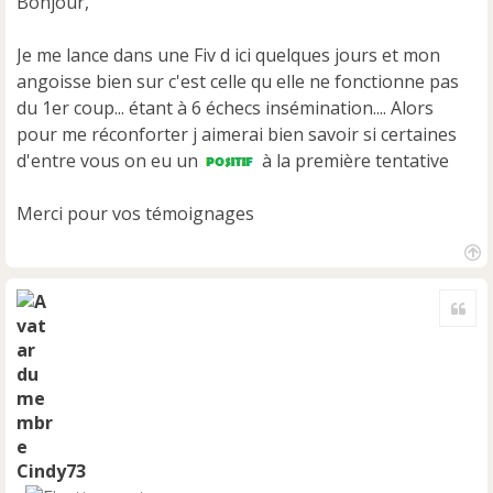
Bonjour,
a
g
e
Je me lance dans une Fiv d ici quelques jours et mon
n
angoisse bien sur c'est celle qu elle ne fonctionne pas
o
du 1er coup... étant à 6 échecs insémination.... Alors
n
pour me réconforter j aimerai bien savoir si certaines
l
u
d'entre vous on eu un
à la première tentative
Merci pour vos témoignages
H
a
Cite
u
t
Cindy73