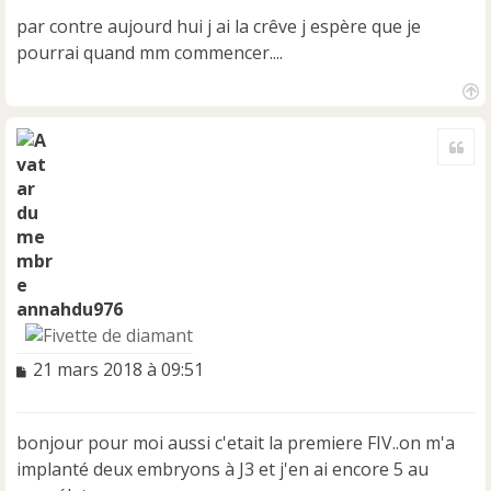
n
par contre aujourd hui j ai la crêve j espère que je
o
pourrai quand mm commencer....
n
l
u
H
a
Cite
u
t
annahdu976
M
21 mars 2018 à 09:51
e
s
s
bonjour pour moi aussi c'etait la premiere FIV..on m'a
a
implanté deux embryons à J3 et j'en ai encore 5 au
g