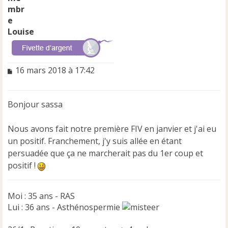
Louise
M
16 mars 2018 à 17:42
e
s
s
Bonjour sassa
a
g
e
Nous avons fait notre première FIV en janvier et j'ai eu
n
un positif. Franchement, j'y suis allée en étant
o
persuadée que ça ne marcherait pas du 1er coup et
n
positif !
l
u
Moi : 35 ans - RAS
Lui : 36 ans - Asthénospermie