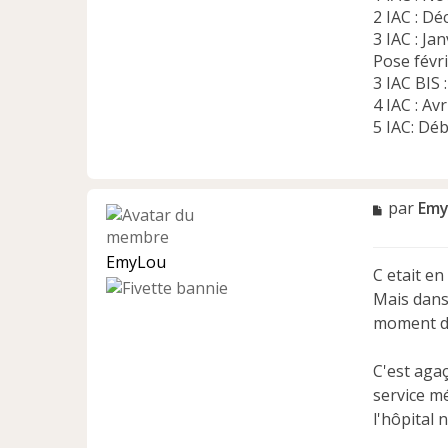
2 IAC : D
3 IAC : J
Pose févri
3 IAC BIS
4 IAC : Av
5 IAC: Déb
M
par
Emy
e
s
EmyLou
s
C etait en 
a
Mais dans
g
e
moment de 
n
o
C'est agaç
n
service m
l
u
l'hôpital