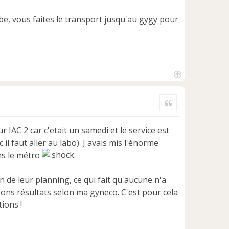
be, vous faites le transport jusqu'au gygy pour
H
a
Citer
u
t
our IAC 2 car c'etait un samedi et le service est
il faut aller au labo). J'avais mis l'énorme
ans le métro
on de leur planning, ce qui fait qu'aucune n'a
ons résultats selon ma gyneco. C'est pour cela
ions !