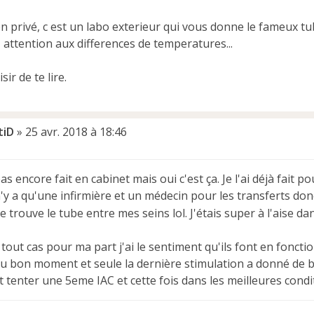
n privé, c est un labo exterieur qui vous donne le fameux tu
ui, attention aux differences de temperatures...
isir de te lire.
tiD
»
25 avr. 2018 à 18:46
 pas encore fait en cabinet mais oui c'est ça. Je l'ai déjà fait p
n'y a qu'une infirmière et un médecin pour les transferts donc 
e trouve le tube entre mes seins lol. J'étais super à l'aise d
n tout cas pour ma part j'ai le sentiment qu'ils font en foncti
 au bon moment et seule la dernière stimulation a donné de b
 tenter une 5eme IAC et cette fois dans les meilleures condit