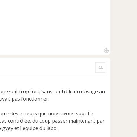
H
a
Citer
u
t
one soit trop fort. Sans contrôle du dosage au
ouvait pas fonctionner.
rtume des erreurs que nous avons subi. Le
t pas contrôlée, du coup passer maintenant par
gygy et l equipe du labo.