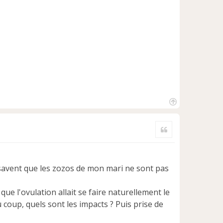
H
a
Citer
u
t
ls savent que les zozos de mon mari ne sont pas
s que l'ovulation allait se faire naturellement le
u coup, quels sont les impacts ? Puis prise de