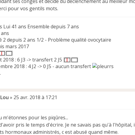
ant ses congés et décide du déclenchement au meilleur m
rci pour vos gentils mots.
s Lui 41 ans Ensemble depuis 7 ans
4 ans
é 2 depuis 2 ans 1/2 - Problème qualité ovocytaire
uis mars 2017
et 2018 : 6 J3 -> transfert 2 J5
mbre 2018 : 4 J2 -> 0 J5 - aucun transfert
.
Lou
»
25 avr. 2018 à 17:21
u m'étonnes pour les piqûres...
'avoir pris le temps d'écrire. Je ne savais pas qu'à l'hôpital, 
ts hormonaux administrés, c est abusé quand même.