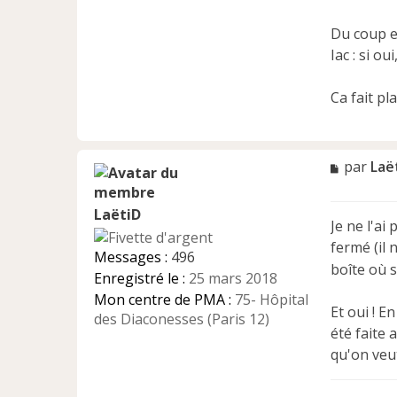
n
o
Du coup e
n
Iac : si o
l
u
Ca fait pla
M
par
Laë
e
s
LaëtiD
s
Je ne l'ai
a
fermé (il 
g
Messages :
496
e
boîte où s
Enregistré le :
25 mars 2018
n
Mon centre de PMA :
75- Hôpital
o
Et oui ! E
n
des Diaconesses (Paris 12)
été faite
l
u
qu'on veut