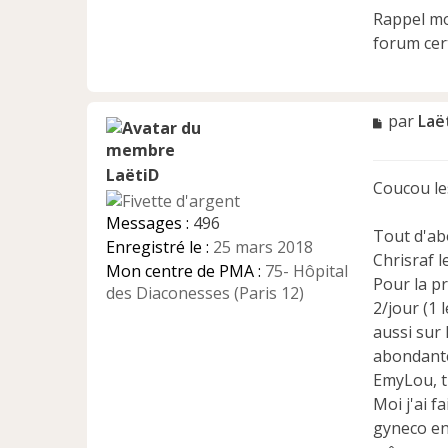
Rappel moi
forum cer
M
par
Laë
e
s
LaëtiD
s
Coucou les
a
g
Messages :
496
e
Tout d'abo
Enregistré le :
25 mars 2018
n
Chrisraf 
Mon centre de PMA :
75- Hôpital
o
Pour la p
n
des Diaconesses (Paris 12)
2/jour (1 
l
u
aussi sur
abondantes
EmyLou, tu
Moi j'ai f
gyneco en 