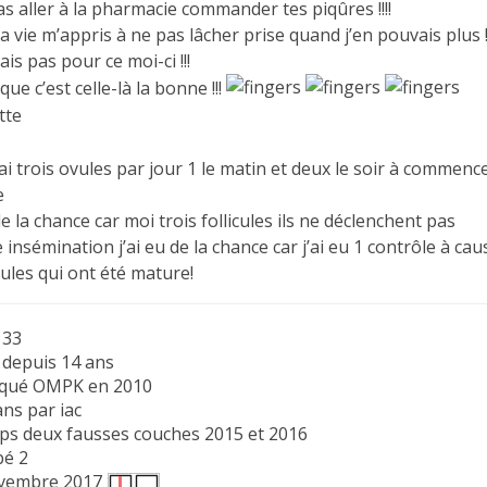
as aller à la pharmacie commander tes piqûres !!!!
 la vie m’appris à ne pas lâcher prise quand j’en pouvais plus !
ais pas pour ce moi-ci !!!
que c’est celle-là la bonne !!!
’ai trois ovules par jour 1 le matin et deux le soir à commence
e
e la chance car moi trois follicules ils ne déclenchent pas
 insémination j’ai eu de la chance car j’ai eu 1 contrôle à ca
cules qui ont été mature!
 33
depuis 14 ans
iqué OMPK en 2010
ns par iac
ps deux fausses couches 2015 et 2016
bé 2
ovembre 2017