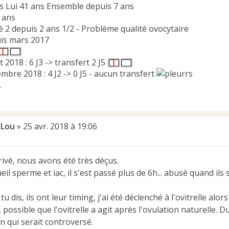
s Lui 41 ans Ensemble depuis 7 ans
4 ans
é 2 depuis 2 ans 1/2 - Problème qualité ovocytaire
uis mars 2017
et 2018 : 6 J3 -> transfert 2 J5
mbre 2018 : 4 J2 -> 0 J5 - aucun transfert
.
Lou
»
25 avr. 2018 à 19:06
ivé, nous avons été très déçus.
eil sperme et iac, il s'est passé plus de 6h... abusé quand i
u dis, ils ont leur timing, j'ai été déclenché à l'ovitrelle alor
possible que l'ovitrelle a agit après l'ovulation naturelle. D
 qui serait controversé.