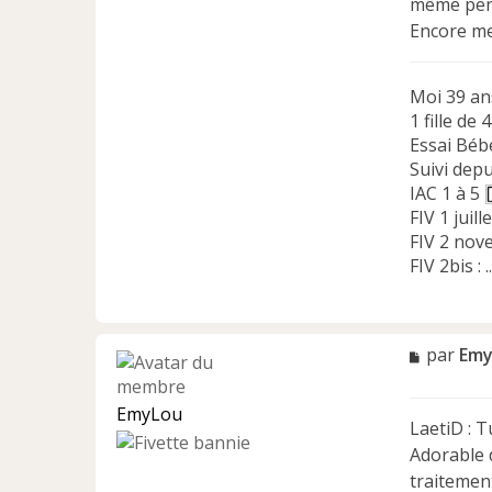
même pend
Encore me
Moi 39 an
1 fille de 
Essai Béb
Suivi dep
IAC 1 à 5
FIV 1 juill
FIV 2 nove
FIV 2bis : ..
M
par
Emy
e
s
EmyLou
s
LaetiD : T
a
Adorable d
g
e
traitemen