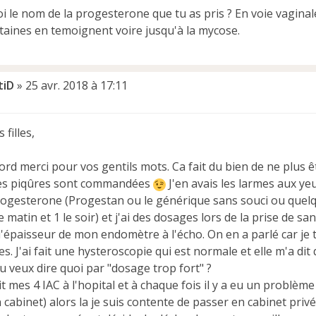
 le nom de la progesterone que tu as pris ? En voie vaginale 
taines en temoignent voire jusqu'à la mycose.
tiD
»
25 avr. 2018 à 17:11
 filles,
rd merci pour vos gentils mots. Ca fait du bien de ne plus ê
les piqûres sont commandées
J'en avais les larmes aux ye
rogesterone (Progestan ou le générique sans souci ou quelque
le matin et 1 le soir) et j'ai des dosages lors de la prise de 
 l'épaisseur de mon endomètre à l'écho. On en a parlé car je
. J'ai fait une hysteroscopie qui est normale et elle m'a dit 
 veux dire quoi par "dosage trop fort" ?
ait mes 4 IAC à l'hopital et à chaque fois il y a eu un problèm
cabinet) alors la je suis contente de passer en cabinet privé.