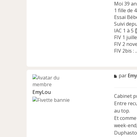
Moi 39 an
1 fille de 
Essai Béb
Suivi dep
IAC 1 à 5
FIV 1 juill
FIV 2 nove
FIV 2bis : ..
M
par
Emy
e
s
EmyLou
s
Cabinet pr
a
Entre recu
g
e
au top.
n
Et comme t
o
week-end, 
n
Duphaston
l