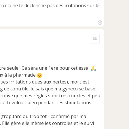
cela ne te declenche pas des irritations sur le
H
a
Citer
u
t
tre seule ! Ce sera une 1ere pour cet essai
ux à la pharmacie
s irritations dues aux pertes), moi c'est
sang de contrôle. Je sais que ma gyneco se base
 trouve que mes règles sont très courtes et peu
qu'il evoluait bien pendant les stimulations.
e (trop tard ou trop tot - confirmé par ma
 Elle gère elle même les contrôles et le suivi