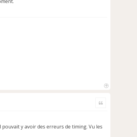
oment.
H
a
Citer
u
t
il pouvait y avoir des erreurs de timing. Vu les