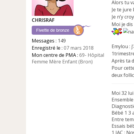
Alors tu v
g
e
Je te jure
n
Je n’y croy
CHRISRAF
o
Moi je dis 
n
l
u
Messages :
149
Emylou : j
Enregistré le :
07 mars 2018
1trimestr
Mon centre de PMA :
69- Hôpital
Après ta d
Femme Mère Enfant (Bron)
Pour cette
deux folli
Moi 32 lui
Ensemble 
Diagnost
Bébé 1 3 a
Entre tem
Essais bé
1 IAC : N