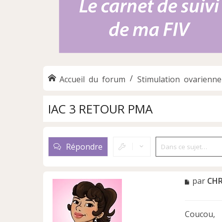
Accueil du forum
Stimulation ovarienne
IAC 3 RETOUR PMA
Répondre
M
par
CHR
e
s
s
Coucou,
a