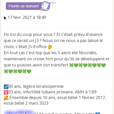
M
17 févr. 2021 à 18:49
e
s
s
Fiv icsi du coup pour vous ? Et c'était prévu d'avance
a
que ce serait un J3 ? Nous on ne nous a pas laissé le
g
e
choix, c'était J5 d'office
n
En tout cas c'est top que les 5 aient été fécondés,
o
maintenant on croise fort pour qu'ils se développent et
n
que tu puisses avoir ton transfert
l
u
30 ans, légère tératospermie
33 ans, infertilité tubaire primaire, AMH à 1,69
Ensemble depuis 10 ans, essai bébé 1 février 2017,
essai bébé 2 mars 2023