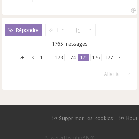
H
a
u
Répondre
t
1765 messages
1
173
174
176
177
…
175
Aller à
Supprimer les cookies
Haut
Powered by
phpBB ®