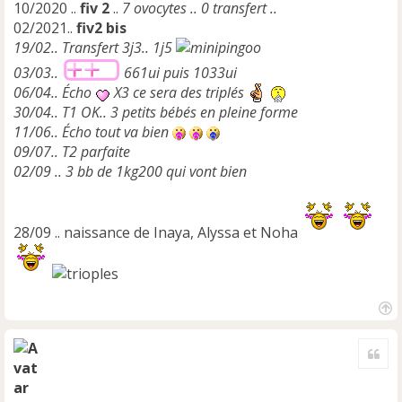
10/2020 ..
fiv 2
..
7 ovocytes .. 0 transfert ..
02/2021..
fiv2 bis
19/02.. Transfert 3j3.. 1j5
03/03..
661ui puis 1033ui
06/04.. Écho
X3 ce sera des triplés
30/04.. T1 OK.. 3 petits bébés en pleine forme
11/06.. Écho tout va bien
09/07.. T2 parfaite
02/09 .. 3 bb de 1kg200 qui vont bien
28/09 .. naissance de Inaya, Alyssa et Noha
H
a
Cite
u
t