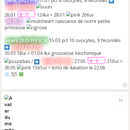
janv. 2021 FIV
11.01 pct 8 ovocytes, 4 fécondés
16.01 TEF 1J5
26.01
124ui > 28.01
266ui
08.10.21
naissance de notre petite
princesse
mars 2023 FIV ICSI
15.03 pct 10 ovocytes, 9 fécondés
20.03 TEF 1J5
30.03 18ui > 01.04 4ui grossesse biochimique
/
16.05 TEC 1J5
27.05
310ui >
30.05
1565ui > écho de datation le 22.06
3J5
H
a
Cite
u
t