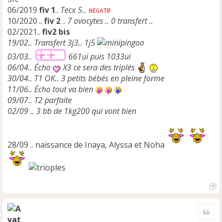
06/2019
fiv 1
..
Tecx 5..
10/2020 ..
fiv 2
..
7 ovocytes .. 0 transfert ..
02/2021..
fiv2 bis
19/02.. Transfert 3j3.. 1j5
03/03..
661ui puis 1033ui
06/04.. Écho
X3 ce sera des triplés
30/04.. T1 OK.. 3 petits bébés en pleine forme
11/06.. Écho tout va bien
09/07.. T2 parfaite
02/09 .. 3 bb de 1kg200 qui vont bien
28/09 .. naissance de Inaya, Alyssa et Noha
H
a
Cite
u
t