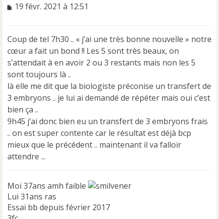
M
19 févr. 2021 à 12:51
e
s
s
Coup de tel 7h30 .. « j’ai une très bonne nouvelle » notre
a
cœur a fait un bond !! Les 5 sont très beaux, on
g
e
s’attendait à en avoir 2 ou 3 restants mais non les 5
n
sont toujours là ..
o
là elle me dit que la biologiste préconise un transfert de
n
3 embryons .. je lui ai demandé de répéter mais oui c’est
l
u
bien ça ..
9h45 j’ai donc bien eu un transfert de 3 embryons frais
.. on est super contente car le résultat est déjà bcp
mieux que le précédent .. maintenant il va falloir
attendre ...
Moi 37ans amh faible
Lui 31ans ras
Essai bb depuis février 2017
3fc