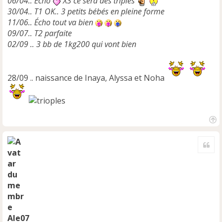
06/04.. Écho
X3 ce sera des triplés
30/04.. T1 OK.. 3 petits bébés en pleine forme
11/06.. Écho tout va bien
09/07.. T2 parfaite
02/09 .. 3 bb de 1kg200 qui vont bien
28/09 .. naissance de Inaya, Alyssa et Noha
H
a
Cite
u
t
Ale07