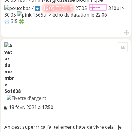
30.03 18ui > 01.04 4ui grossesse biochimique
/
16.05 TEC 1J5
27.05
310ui >
30.05
1565ui > écho de datation le 22.06
3J5
H
a
Cite
u
t
So1608
M
18 févr. 2021 à 17:50
e
s
s
Ah c’est superrr ça j’ai tellement hâte de vivre cela .. je
a