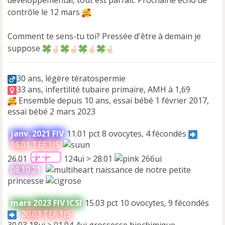
développemental, tout est parfait. Prochaine écho de
contrôle le 12 mars
Comment te sens-tu toi? Pressée d'être à demain je
suppose
30 ans, légère tératospermie
33 ans, infertilité tubaire primaire, AMH à 1,69
Ensemble depuis 10 ans, essai bébé 1 février 2017,
essai bébé 2 mars 2023
janv. 2021 FIV
11.01 pct 8 ovocytes, 4 fécondés
16.01 TEF 1J5
26.01
124ui > 28.01
266ui
08.10.21
naissance de notre petite
princesse
mars 2023 FIV ICSI
15.03 pct 10 ovocytes, 9 fécondés
20.03 TEF 1J5