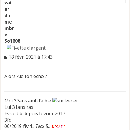
t
So1608
M
18 févr. 2021 à 17:43
e
s
s
Alors Ale ton écho ?
a
g
e
n
Moi 37ans amh faible
o
n
Lui 31ans ras
l
Essai bb depuis février 2017
u
3fc
06/2019
fiv 1
..
Tecx 5..