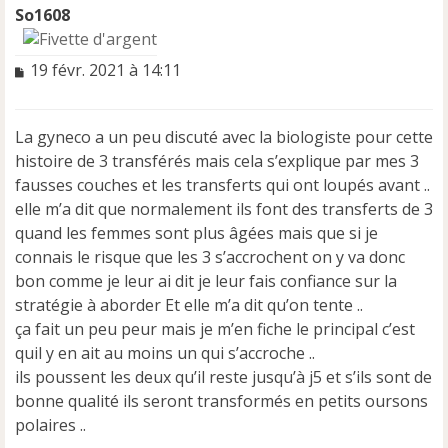
So1608
M
19 févr. 2021 à 14:11
e
s
s
La gyneco a un peu discuté avec la biologiste pour cette
a
histoire de 3 transférés mais cela s’explique par mes 3
g
e
fausses couches et les transferts qui ont loupés avant ..
n
elle m’a dit que normalement ils font des transferts de 3
o
quand les femmes sont plus âgées mais que si je
n
connais le risque que les 3 s’accrochent on y va donc
l
u
bon comme je leur ai dit je leur fais confiance sur la
stratégie à aborder Et elle m’a dit qu’on tente ..
ça fait un peu peur mais je m’en fiche le principal c’est
quil y en ait au moins un qui s’accroche ..
ils poussent les deux qu’il reste jusqu’à j5 et s’ils sont de
bonne qualité ils seront transformés en petits oursons
polaires ..