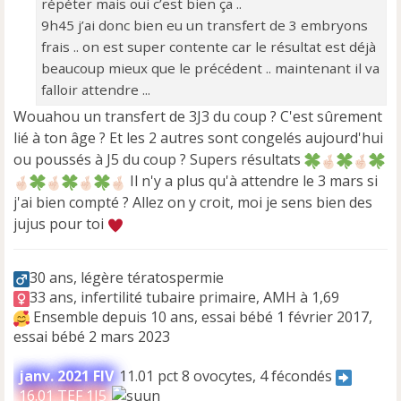
répéter mais oui c’est bien ça ..
9h45 j’ai donc bien eu un transfert de 3 embryons
frais .. on est super contente car le résultat est déjà
beaucoup mieux que le précédent .. maintenant il va
falloir attendre ...
Wouahou un transfert de 3J3 du coup ? C'est sûrement
lié à ton âge ? Et les 2 autres sont congelés aujourd'hui
ou poussés à J5 du coup ? Supers résultats
Il n'y a plus qu'à attendre le 3 mars si
j'ai bien compté ? Allez on y croit, moi je sens bien des
jujus pour toi
30 ans, légère tératospermie
33 ans, infertilité tubaire primaire, AMH à 1,69
Ensemble depuis 10 ans, essai bébé 1 février 2017,
essai bébé 2 mars 2023
janv. 2021 FIV
11.01 pct 8 ovocytes, 4 fécondés
16.01 TEF 1J5