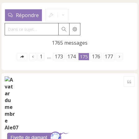
Répondre
Rechercher
Recherche avancée
1765 messages
1
173
174
176
177
…
175
Cite
Ale07