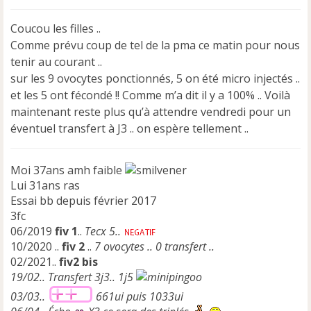
s
s
Coucou les filles ..
a
Comme prévu coup de tel de la pma ce matin pour nous
g
e
tenir au courant ..
n
sur les 9 ovocytes ponctionnés, 5 on été micro injectés ..
o
et les 5 ont fécondé !! Comme m’a dit il y a 100% .. Voilà
n
maintenant reste plus qu’à attendre vendredi pour un
l
u
éventuel transfert à J3 .. on espère tellement ..
Moi 37ans amh faible
Lui 31ans ras
Essai bb depuis février 2017
3fc
06/2019
fiv 1
..
Tecx 5..
10/2020 ..
fiv 2
..
7 ovocytes .. 0 transfert ..
02/2021..
fiv2 bis
19/02.. Transfert 3j3.. 1j5
03/03..
661ui puis 1033ui