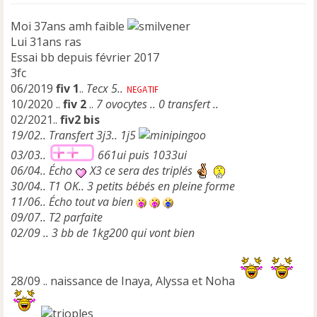
Moi 37ans amh faible
Lui 31ans ras
Essai bb depuis février 2017
3fc
06/2019
fiv 1
..
Tecx 5..
10/2020 ..
fiv 2
..
7 ovocytes .. 0 transfert ..
02/2021..
fiv2 bis
19/02.. Transfert 3j3.. 1j5
03/03..
661ui puis 1033ui
06/04.. Écho
X3 ce sera des triplés
30/04.. T1 OK.. 3 petits bébés en pleine forme
11/06.. Écho tout va bien
09/07.. T2 parfaite
02/09 .. 3 bb de 1kg200 qui vont bien
28/09 .. naissance de Inaya, Alyssa et Noha