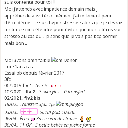
suis contente pour toi !!
g
e
Moi j’attends avec impatience demain mais j
n
appréhende aussi énormément j’ai tellement peur
o
d’être déçue .. je suis hyper stressée alors que je devrais
n
tenter de me détendre pour éviter que mon utérus soit
l
u
stressé au cas où .. je sens que je vais pas bcp dormir
mais bon ..
Moi 37ans amh faible
Lui 31ans ras
Essai bb depuis février 2017
3fc
06/2019
fiv 1
..
Tecx 5..
10/2020 ..
fiv 2
..
7 ovocytes .. 0 transfert ..
02/2021..
fiv2 bis
19/02.. Transfert 3j3.. 1j5
03/03..
661ui puis 1033ui
06/04.. Écho
X3 ce sera des triplés
30/04.. T1 OK.. 3 petits bébés en pleine forme