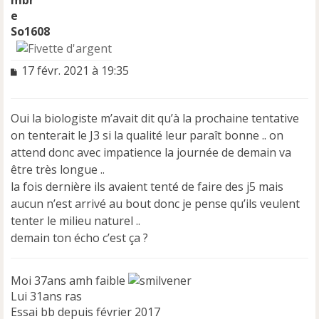
So1608
M
17 févr. 2021 à 19:35
e
s
s
Oui la biologiste m’avait dit qu’à la prochaine tentative
a
on tenterait le J3 si la qualité leur paraît bonne .. on
g
e
attend donc avec impatience la journée de demain va
n
être très longue ..
o
la fois dernière ils avaient tenté de faire des j5 mais
n
aucun n’est arrivé au bout donc je pense qu’ils veulent
l
u
tenter le milieu naturel ..
demain ton écho c’est ça ?
Moi 37ans amh faible
Lui 31ans ras
Essai bb depuis février 2017