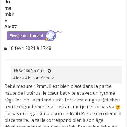
Ale07
M
18 févr. 2021 à 17:48
e
s
s
a
So1608
a écrit :
g
Alors Ale ton écho ?
e
n
Bébé mesure 12mm, il est bien placé dans la partie
o
haute de l'utérus, le cœur bat vite et avec un rythme
n
régulier, on l'a entendu très fort c'est dingue ! (et chéri
l
a vu le clignotement sur l'écran, moi je ne l'ai pas vu
u
j'ai pas du regarder au bon endroit) Pas de décollement
placentaire, la taille correspond bien à son âge