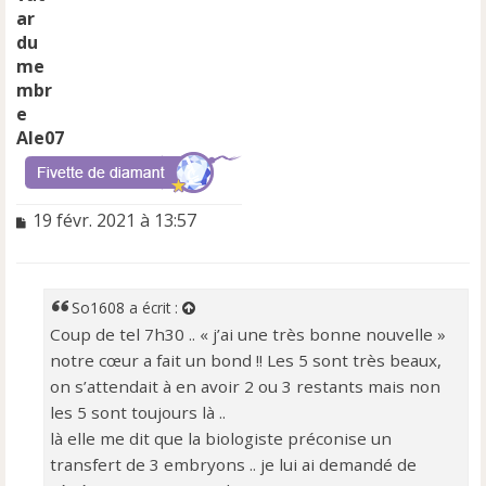
Ale07
M
19 févr. 2021 à 13:57
e
s
s
a
So1608
a écrit :
g
Coup de tel 7h30 .. « j’ai une très bonne nouvelle »
e
notre cœur a fait un bond !! Les 5 sont très beaux,
n
o
on s’attendait à en avoir 2 ou 3 restants mais non
n
les 5 sont toujours là ..
l
là elle me dit que la biologiste préconise un
u
transfert de 3 embryons .. je lui ai demandé de