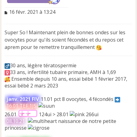
M
16 févr. 2021 à 13:24
e
s
s
Super So ! Maintenant plein de bonnes ondes sur les
a
ovocytes pour qu'ils soient fécondés et du repos cet
g
e
aprem pour te remettre tranquillement
n
o
n
30 ans, légère tératospermie
l
33 ans, infertilité tubaire primaire, AMH à 1,69
u
Ensemble depuis 10 ans, essai bébé 1 février 2017,
essai bébé 2 mars 2023
janv. 2021 FIV
11.01 pct 8 ovocytes, 4 fécondés
16.01 TEF 1J5
26.01
124ui > 28.01
266ui
08.10.21
naissance de notre petite
princesse