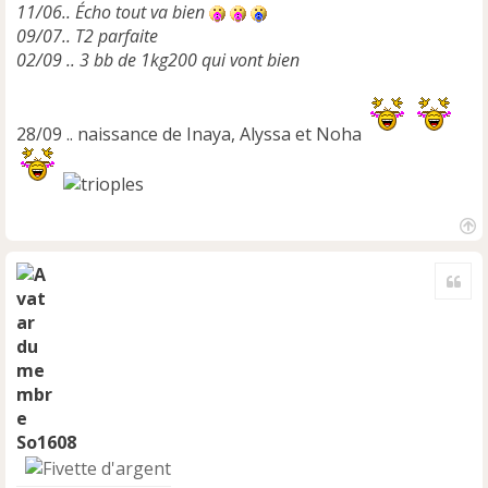
11/06.. Écho tout va bien
09/07.. T2 parfaite
02/09 .. 3 bb de 1kg200 qui vont bien
28/09 .. naissance de Inaya, Alyssa et Noha
H
a
Cite
u
t
So1608