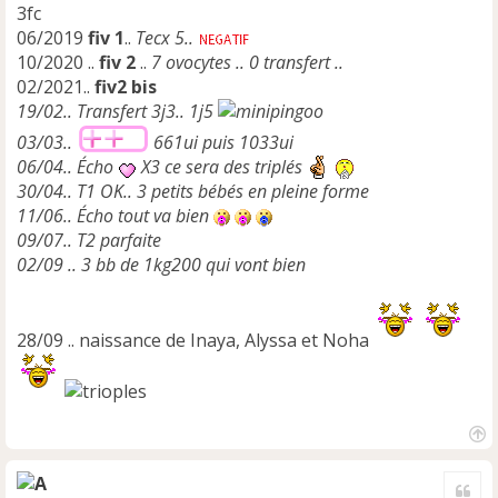
3fc
06/2019
fiv 1
..
Tecx 5..
10/2020 ..
fiv 2
..
7 ovocytes .. 0 transfert ..
02/2021..
fiv2 bis
19/02.. Transfert 3j3.. 1j5
03/03..
661ui puis 1033ui
06/04.. Écho
X3 ce sera des triplés
30/04.. T1 OK.. 3 petits bébés en pleine forme
11/06.. Écho tout va bien
09/07.. T2 parfaite
02/09 .. 3 bb de 1kg200 qui vont bien
28/09 .. naissance de Inaya, Alyssa et Noha
H
a
Cite
u