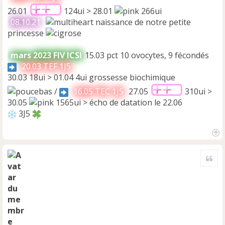
26.01
124ui > 28.01
266ui
08.10.21
naissance de notre petite
princesse
mars 2023 FIV ICSI
15.03 pct 10 ovocytes, 9 fécondés
20.03 TEF 1J5
30.03 18ui > 01.04 4ui grossesse biochimique
/
16.05 TEC 1J5
27.05
310ui >
30.05
1565ui > écho de datation le 22.06
3J5
H
a
Cite
u
t