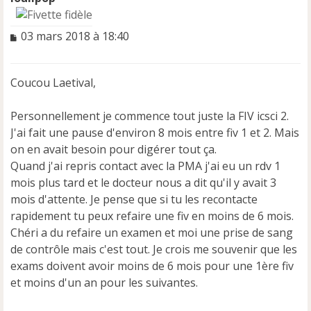
M
03 mars 2018 à 18:40
e
s
s
Coucou Laetival,
a
g
e
Personnellement je commence tout juste la FIV icsci 2.
n
J'ai fait une pause d'environ 8 mois entre fiv 1 et 2. Mais
o
on en avait besoin pour digérer tout ça.
n
Quand j'ai repris contact avec la PMA j'ai eu un rdv 1
l
u
mois plus tard et le docteur nous a dit qu'il y avait 3
mois d'attente. Je pense que si tu les recontacte
rapidement tu peux refaire une fiv en moins de 6 mois.
Chéri a du refaire un examen et moi une prise de sang
de contrôle mais c'est tout. Je crois me souvenir que les
exams doivent avoir moins de 6 mois pour une 1ère fiv
et moins d'un an pour les suivantes.