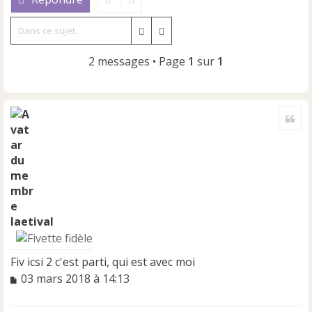
Rechercher
Recherche avancée
2 messages • Page
1
sur
1
Cite
laetival
Fiv icsi 2 c'est parti, qui est avec moi
M
03 mars 2018 à 14:13
e
s