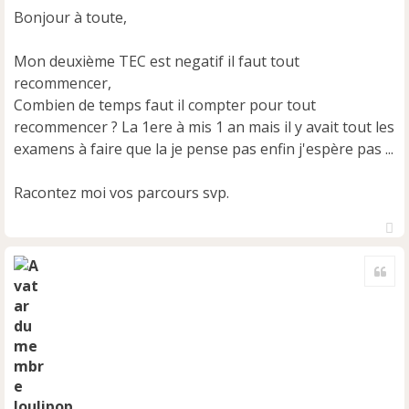
s
Bonjour à toute,
a
g
e
Mon deuxième TEC est negatif il faut tout
n
recommencer,
o
Combien de temps faut il compter pour tout
n
recommencer ? La 1ere à mis 1 an mais il y avait tout les
l
u
examens à faire que la je pense pas enfin j'espère pas ...
Racontez moi vos parcours svp.
H
a
Cite
u
t
loulipop