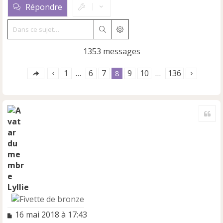
Répondre
Rechercher
Recherche avancée
1353 messages
1
6
7
9
10
136
…
8
…
Cite
Lyllie
M
16 mai 2018 à 17:43