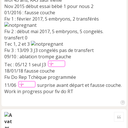
Moi 43 ans, RAS sauf vieille
Nov 2015 début essai bébé 1 pour nous 2
01/2016 : fausse couche
Fiv 1 : février 2017, 5 embryons, 2 transférés
Fiv 2 : début mai 2017, 5 embryons, 5 congelés.
transfert 0
Tec 1, 2 et 3
Fiv 3 : 13/09 3 J3 congelés pas de transfert
09/10 : ablation trompe gauche
Tec : 05/12 1 seul J3
18/01/18 fausse couche
Fiv Do Rep Tchèque programmée
11/06
surprise avant départ et fausse couche.
Work in progress pour fiv do RT
H
a
Cite
u
t