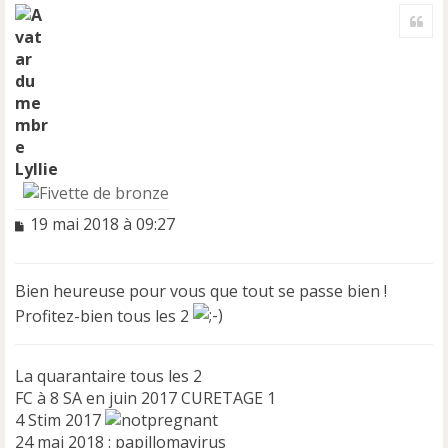
a
Cite
u
t
Lyllie
M
19 mai 2018 à 09:27
e
s
s
Bien heureuse pour vous que tout se passe bien !
a
Profitez-bien tous les 2
g
e
n
o
La quarantaire tous les 2
n
FC à 8 SA en juin 2017 CURETAGE 1
l
4 Stim 2017
u
24 mai 2018 : papillomavirus