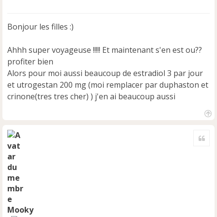
e
s
s
Bonjour les filles :)
a
g
e
Ahhh super voyageuse !!!!! Et maintenant s'en est ou??
n
profiter bien
o
Alors pour moi aussi beaucoup de estradiol 3 par jour
n
et utrogestan 200 mg (moi remplacer par duphaston et
l
u
crinone(tres tres cher) ) j'en ai beaucoup aussi
H
a
Cite
u
t
Mooky