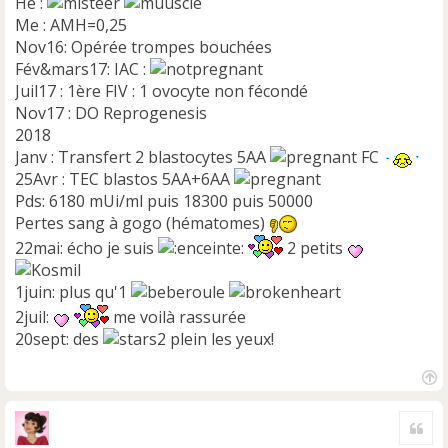
He :
Me : AMH=0,25
Nov16: Opérée trompes bouchées
Fév&mars17: IAC :
Juil17 : 1ère FIV : 1 ovocyte non fécondé
Nov17 : DO Reprogenesis
2018
Janv : Transfert 2 blastocytes 5AA
FC
25Avr : TEC blastos 5AA+6AA
Pds: 6180 mUi/ml puis 18300 puis 50000
Pertes sang à gogo (hématomes)
22mai: écho je suis
2 petits
1juin: plus qu'1
2juil:
me voilà rassurée
20sept: des
plein les yeux!
H
a
Cite
u
t