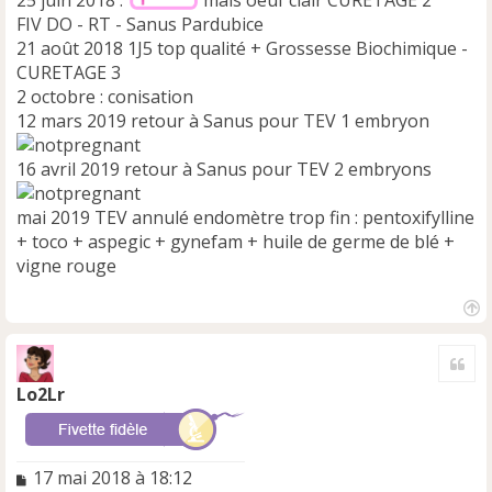
25 juin 2018 :
mais oeuf clair CURETAGE 2
FIV DO - RT - Sanus Pardubice
21 août 2018 1J5 top qualité + Grossesse Biochimique -
CURETAGE 3
2 octobre : conisation
12 mars 2019 retour à Sanus pour TEV 1 embryon
16 avril 2019 retour à Sanus pour TEV 2 embryons
mai 2019 TEV annulé endomètre trop fin : pentoxifylline
+ toco + aspegic + gynefam + huile de germe de blé +
vigne rouge
H
a
Cite
u
t
Lo2Lr
M
17 mai 2018 à 18:12