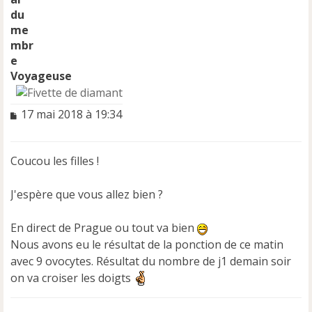
Voyageuse
M
17 mai 2018 à 19:34
e
s
s
Coucou les filles !
a
g
e
J'espère que vous allez bien ?
n
o
En direct de Prague ou tout va bien
n
Nous avons eu le résultat de la ponction de ce matin
l
u
avec 9 ovocytes. Résultat du nombre de j1 demain soir
on va croiser les doigts