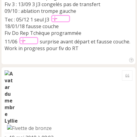
Fiv 3 : 13/09 3 J3 congelés pas de transfert
09/10 : ablation trompe gauche
Tec : 05/12 1 seul J3
18/01/18 fausse couche
Fiv Do Rep Tchèque programmée
11/06
surprise avant départ et fausse couche.
Work in progress pour fiv do RT
H
a
Cite
u
t
Lyllie