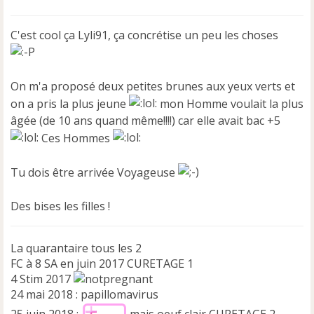
e
s
s
C'est cool ça Lyli91, ça concrétise un peu les choses
a
g
e
n
On m'a proposé deux petites brunes aux yeux verts et
o
on a pris la plus jeune
mon Homme voulait la plus
n
âgée (de 10 ans quand même!!!!) car elle avait bac +5
l
u
Ces Hommes
Tu dois être arrivée Voyageuse
Des bises les filles !
La quarantaire tous les 2
FC à 8 SA en juin 2017 CURETAGE 1
4 Stim 2017
24 mai 2018 : papillomavirus