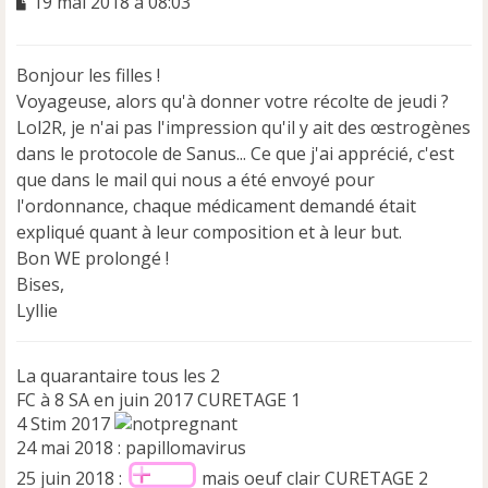
M
19 mai 2018 à 08:03
e
s
s
Bonjour les filles !
a
Voyageuse, alors qu'à donner votre récolte de jeudi ?
g
e
Lol2R, je n'ai pas l'impression qu'il y ait des œstrogènes
n
dans le protocole de Sanus... Ce que j'ai apprécié, c'est
o
que dans le mail qui nous a été envoyé pour
n
l'ordonnance, chaque médicament demandé était
l
u
expliqué quant à leur composition et à leur but.
Bon WE prolongé !
Bises,
Lyllie
La quarantaire tous les 2
FC à 8 SA en juin 2017 CURETAGE 1
4 Stim 2017
24 mai 2018 : papillomavirus
25 juin 2018 :
mais oeuf clair CURETAGE 2