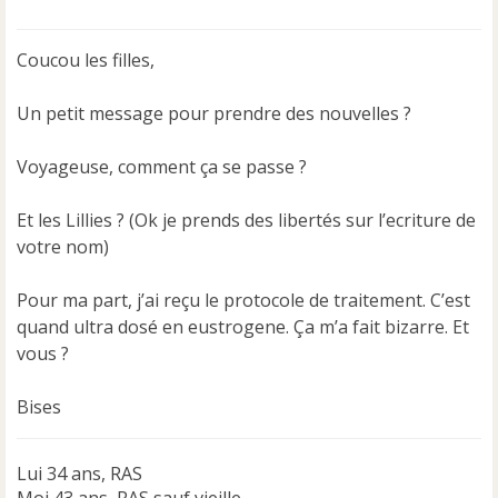
e
s
s
Coucou les filles,
a
g
e
Un petit message pour prendre des nouvelles ?
n
o
Voyageuse, comment ça se passe ?
n
l
u
Et les Lillies ? (Ok je prends des libertés sur l’ecriture de
votre nom)
Pour ma part, j’ai reçu le protocole de traitement. C’est
quand ultra dosé en eustrogene. Ça m’a fait bizarre. Et
vous ?
Bises
Lui 34 ans, RAS