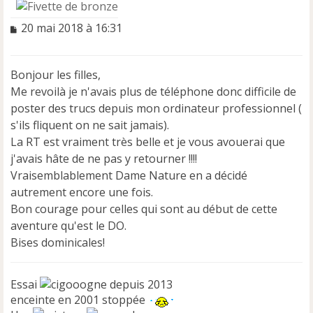
M
20 mai 2018 à 16:31
e
s
s
Bonjour les filles,
a
Me revoilà je n'avais plus de téléphone donc difficile de
g
e
poster des trucs depuis mon ordinateur professionnel (
n
s'ils fliquent on ne sait jamais).
o
La RT est vraiment très belle et je vous avouerai que
n
j'avais hâte de ne pas y retourner !!!!
l
u
Vraisemblablement Dame Nature en a décidé
autrement encore une fois.
Bon courage pour celles qui sont au début de cette
aventure qu'est le DO.
Bises dominicales!
Essai
depuis 2013
enceinte en 2001 stoppée