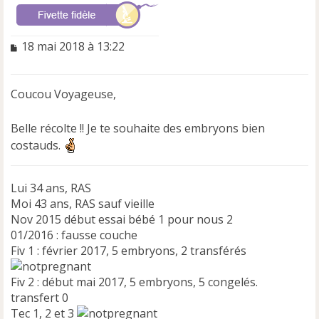
M
18 mai 2018 à 13:22
e
s
s
Coucou Voyageuse,
a
g
e
Belle récolte !! Je te souhaite des embryons bien
n
costauds.
o
n
l
Lui 34 ans, RAS
u
Moi 43 ans, RAS sauf vieille
Nov 2015 début essai bébé 1 pour nous 2
01/2016 : fausse couche
Fiv 1 : février 2017, 5 embryons, 2 transférés
Fiv 2 : début mai 2017, 5 embryons, 5 congelés.
transfert 0
Tec 1, 2 et 3