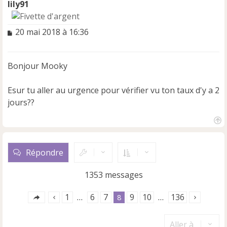
lily91
M
20 mai 2018 à 16:36
e
s
s
Bonjour Mooky
a
g
e
Esur tu aller au urgence pour vérifier vu ton taux d'y a 2
n
jours??
o
n
l
H
u
a
u
Répondre
t
1353 messages
1
6
7
9
10
136
…
8
…
Aller à