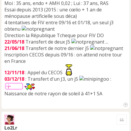
Moi : 35 ans, endo + AMH 0,02 ; Lui : 37 ans, RAS
Essai depuis 2013 (2015 : une cœlio + 1 an de
ménopause artificielle sous déca)
4 tentatives de FIV entre 09/16 et 01/18, un seul j3
obtenu
Direction la République Tcheque pour FIV DO
22/05/18
Transfert de deux J5
...
21/06/18
Transfert de notre dernier j5
Inscription CECOS depuis 09/16 : on attend notre tour
en France
12/11/18
: Appel du CECOS
03/12/18
: Transfert d'un J3, un j5
:
Naissance de notre rayon de soleil à 41+1 SA
H
a
Cite
u
t
Lo2Lr