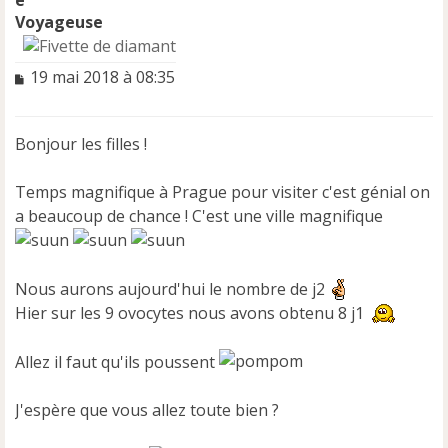
Voyageuse
M
19 mai 2018 à 08:35
e
s
s
Bonjour les filles !
a
g
e
Temps magnifique à Prague pour visiter c'est génial on
n
a beaucoup de chance ! C'est une ville magnifique
o
n
l
u
Nous aurons aujourd'hui le nombre de j2
Hier sur les 9 ovocytes nous avons obtenu 8 j1
Allez il faut qu'ils poussent
J'espère que vous allez toute bien ?