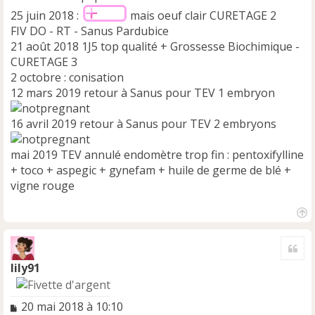
25 juin 2018 :
mais oeuf clair CURETAGE 2
FIV DO - RT - Sanus Pardubice
21 août 2018 1J5 top qualité + Grossesse Biochimique -
CURETAGE 3
2 octobre : conisation
12 mars 2019 retour à Sanus pour TEV 1 embryon
16 avril 2019 retour à Sanus pour TEV 2 embryons
mai 2019 TEV annulé endomètre trop fin : pentoxifylline
+ toco + aspegic + gynefam + huile de germe de blé +
vigne rouge
H
a
Cite
u
t
lily91
M
20 mai 2018 à 10:10