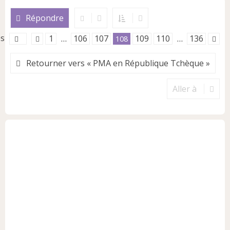
a
u
Répondre
t
es
1
106
107
109
110
136
…
108
…
Retourner vers « PMA en République Tchèque »
Aller à