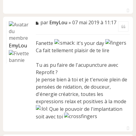
H
a
M
par
EmyLou
»
07 mai 2019 à 11:17
Citer
u
e
t
s
s
Fanette
it's your day
a
EmyLou
Ca fait tellement plaisir de te lire
g
e
n
Tu as pu faire de l'acupuncture avec
o
Reprofit ?
n
Je pense bien à toi et je t'envoie plein de
l
u
pensées de nidation, de douceur,
d'énergie créatrice, toutes les
expressions relax et positives à la mode
Que le pouvoir de l'implantation
soit avec toi
H