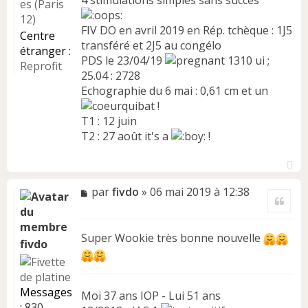
4 stimulations simples sans succès
es (Paris
12)
FIV DO en avril 2019 en Rép. tchèque : 1J5
Centre
transféré et 2J5 au congélo
étranger :
PDS le 23/04/19
1310 ui ;
Reprofit
25.04 : 2728
Echographie du 6 mai : 0,61 cm et un
!
T1 : 12 juin
T2 : 27 août it's a
!
H
a
M
par
fivdo
»
06 mai 2019 à 12:38
Citer
u
e
t
s
s
Super Wookie très bonne nouvelle
a
fivdo
g
e
n
Messages
Moi 37 ans IOP - Lui 51 ans
o
:
830