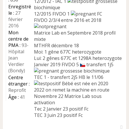
n
12/2012 - IAC 1
grossesse
l
Enregistré
biochimique
u
le :
27
12/2015 FIVDO 1
FC
février
FIVDO 2/3/4 entre 2016 et 2018
2016
Mon
Matrice Lab en Septembre 2018 profil
centre de
mixte
PMA :
93-
MTHFR décembre 18
Hôpital
Moi: 1 gêne 677C heterozygote
Jean
Lui: 2 gênes 677C et 1298A heterozygote
Verdier
Janvier 2019 FIVDO 5
transfert 1j5
(Bondy)
grossesse biochimique
TEC 1 - transfert 2j5 HB le 11/06
Centre
Bébé est née en 2020
étranger :
2022 on remet la machine en route
Reprofit
Novembre 22 Matrice Lab sous
Âge :
41
activation
Tec 2 Janvier 23 positif Fc
TEC 3 Juin 23 positif Fc