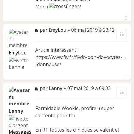
u
Merci
H
a
M
par
EmyLou
»
06 mai 2019 à 23:12
Citer
u
e
t
s
s
Article intéressant :
a
EmyLou
https://www.fiv.fr/fivdo-don-dovocytes- ...
g
e
-donneuse/
n
o
n
H
l
a
M
par
Lanny
»
07 mai 2019 à 09:33
Citer
u
u
e
t
s
s
Formidable Wookie, profite :) super
a
Lanny
contente pour toi
g
e
n
En RT toutes les cliniques se valent et
Messages
o