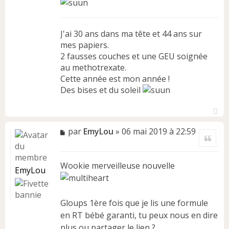
J'ai 30 ans dans ma tête et 44 ans sur
mes papiers.
2 fausses couches et une GEU soignée
au methotrexate.
Cette année est mon année !
Des bises et du soleil
H
a
M
par
EmyLou
»
06 mai 2019 à 22:59
Citer
u
e
t
s
s
Wookie merveilleuse nouvelle
a
EmyLou
g
e
n
Gloups 1ère fois que je lis une formule
o
en RT bébé garanti, tu peux nous en dire
n
plus ou partager le lien ?
l