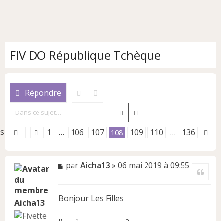
FIV DO République Tchèque
Répondre
Rechercher
Recherche avancée
es
1
106
107
109
110
136
…
108
…
M
par
Aicha13
»
06 mai 2019 à 09:55
Citer
e
s
s
Bonjour Les Filles
a
Aicha13
g