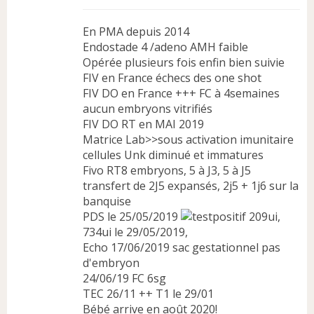
En PMA depuis 2014
Endostade 4 /adeno AMH faible
Opérée plusieurs fois enfin bien suivie
FIV en France échecs des one shot
FIV DO en France +++ FC à 4semaines
aucun embryons vitrifiés
FIV DO RT en MAI 2019
Matrice Lab>>sous activation imunitaire
cellules Unk diminué et immatures
Fivo RT8 embryons, 5 à J3, 5 à J5
transfert de 2J5 expansés, 2j5 + 1j6 sur la
banquise
PDS le 25/05/2019
209ui,
734ui le 29/05/2019,
Echo 17/06/2019 sac gestationnel pas
d'embryon
24/06/19 FC 6sg
TEC 26/11 ++ T1 le 29/01
Bébé arrive en août 2020!