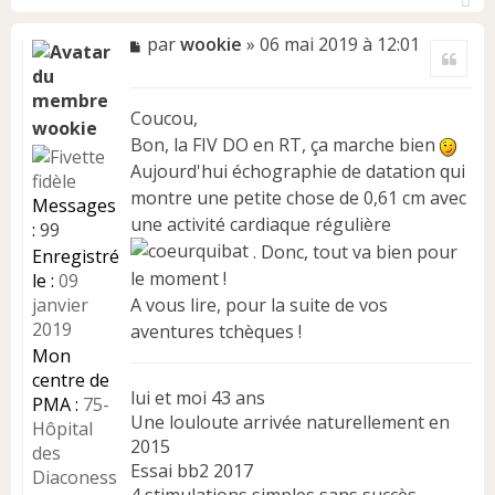
H
a
M
par
wookie
»
06 mai 2019 à 12:01
Citer
u
e
t
s
s
Coucou,
a
wookie
Bon, la FIV DO en RT, ça marche bien
g
e
Aujourd'hui échographie de datation qui
n
montre une petite chose de 0,61 cm avec
Messages
o
une activité cardiaque régulière
:
99
n
. Donc, tout va bien pour
l
Enregistré
u
le moment !
le :
09
janvier
A vous lire, pour la suite de vos
2019
aventures tchèques !
Mon
centre de
lui et moi 43 ans
PMA :
75-
Une louloute arrivée naturellement en
Hôpital
2015
des
Essai bb2 2017
Diaconess