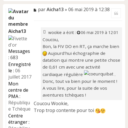
H
a
M
par
Aicha13
»
06 mai 2019 à 12:38
Citer
u
e
t
s
s
a
Aicha13
wookie
a écrit :
06 mai 2019 à 12:01
g
Coucou,
e
Bon, la FIV DO en RT, ça marche bien
n
Messages
o
Aujourd'hui échographie de
:
683
n
datation qui montre une petite chose
l
Enregistré
de 0,61 cm avec une activité
u
le :
06
cardiaque régulière
.
juillet 2017
Donc, tout va bien pour le moment !
Mon
A vous lire, pour la suite de vos
centre de
aventures tchèques !
PMA :
Républiqu
Coucou Wookie,
e Tchèque
Trop trop contente pour toi
Centre
étranger :