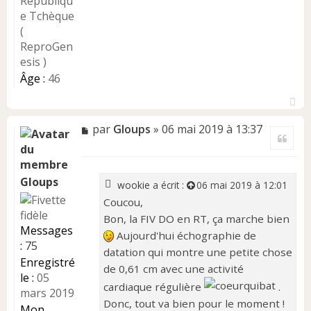
Républiqu
e Tchèque
(
ReproGen
esis )
Âge :
46
H
a
M
par
Gloups
»
06 mai 2019 à 13:37
Citer
u
e
t
s
s
a
Gloups
wookie
a écrit :
06 mai 2019 à 12:01
g
Coucou,
e
Bon, la FIV DO en RT, ça marche bien
n
Messages
o
Aujourd'hui échographie de
:
75
n
datation qui montre une petite chose
l
Enregistré
de 0,61 cm avec une activité
u
le :
05
cardiaque régulière
.
mars 2019
Donc, tout va bien pour le moment !
Mon