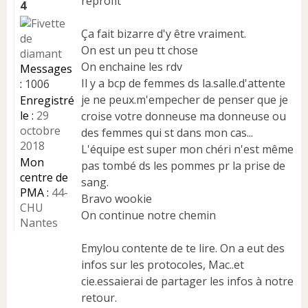
reprofit
g
4
e
n
Ça fait bizarre d'y être vraiment.
o
On est un peu tt chose
n
On enchaine les rdv
l
Messages
u
Il y a bcp de femmes ds la.salle.d'attente
:
1006
je ne peux.m'empecher de penser que je
Enregistré
le :
29
croise votre donneuse ma donneuse ou
octobre
des femmes qui st dans mon cas...
2018
L'équipe est super mon chéri n'est même
Mon
pas tombé ds les pommes pr la prise de
centre de
sang.
PMA :
44-
Bravo wookie
CHU
On continue notre chemin
Nantes
Emylou contente de te lire. On a eut des
infos sur les protocoles, Mac..et
cie.essaierai de partager les infos à notre
retour.