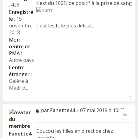
c'est du 100% de positif à la prise de sang
:
423
n
l
Enregistré
u
le :
15
novembre
c'est les fc le plus delicat..
2018
Mon
centre de
PMA :
Autre pays
Centre
étranger :
Galère à
Madrid...
H
a
M
par
Fanette44
»
07 mai 2019 à 10:48
Citer
u
e
t
s
s
Coucou les filles en direct de chez
a
Fanette4