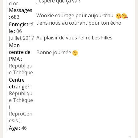
e
J’espère que ça va ?
n
Messages
o
Wookie courage pour aujourd’hui
,
:
683
n
tiens nous au courant pour ton écho
l
Enregistré
u
le :
06
Au plaisir de vous relire Les Filles
juillet 2017
Mon
centre de
Bonne journée
PMA :
Républiqu
e Tchèque
Centre
étranger :
Républiqu
e Tchèque
(
ReproGen
esis )
Âge :
46