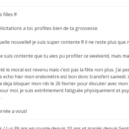
filles !!!
félicitations a toi. profites bien de ta grossesse.
elle nouvelle!! je suis super contente !!! il ne reste plus que
je suis contente que tu aies pu profiter ce weekend, mais mai
é le moral est revenu mais c’est pas la fête non plus. j’ai per
une echo hier mon endomètre est bon donc transfert samedi. m
’ai deja bloquer mon rdv le 26 fevrier pour discuter avec mon
pour moi. je suis extrêmement fatiguée physiquement et ps
.
rnée a vous!
s / Lui 39 ans en couple depuis 10 ans et mariés depuis Se