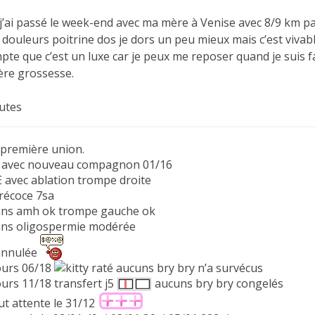
j’ai passé le week-end avec ma mère à Venise avec 8/9 km par 
douleurs poitrine dos je dors un peu mieux mais c’est vivable.
te que c’est un luxe car je peux me reposer quand je suis fati
re grossesse.
outes
première union.
2 avec nouveau compagnon 01/16
 avec ablation trompe droite
précoce 7sa
ns amh ok trompe gauche ok
ns oligospermie modérée
annulée
cours 06/18
raté aucuns bry bry n’a survécus
ours 11/18 transfert j5
aucuns bry bry congelés
ut attente le 31/12