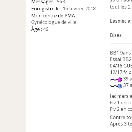
Messages :
563
o
tout les 2.
Enregistré le :
16 février 2018
n
l
Mon centre de PMA :
u
Lasmec ai 
Gynécologue de ville
Âge :
46
Bises
BB1 9ans 
Essai BB
04/16 GUE
12/17 fc 
39 a
37 a
Iac mars 
Fiv 1 en 
Fiv 2 en c
Contre to
Après 3 t