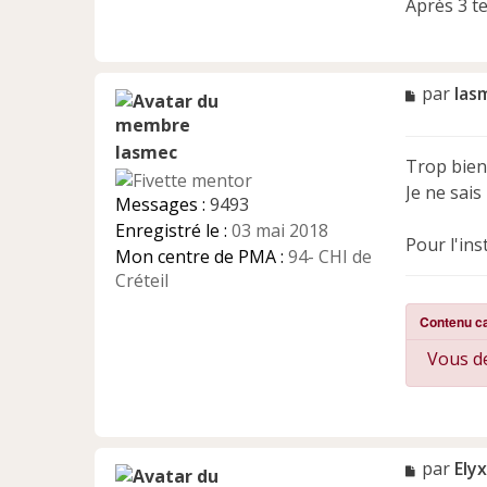
Après 3 t
M
par
las
e
s
lasmec
s
Trop bien 
a
Je ne sais
g
Messages :
9493
e
Enregistré le :
03 mai 2018
n
Pour l'ins
Mon centre de PMA :
94- CHI de
o
n
Créteil
l
u
Contenu c
Vous de
M
par
Elyx