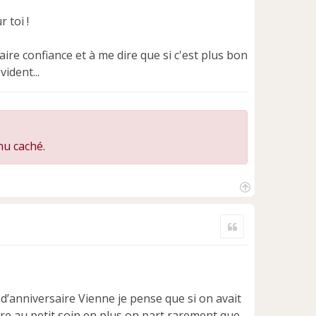
 toi !
ire confiance et à me dire que si c'est plus bon
ident...
nu caché.
H
a
Citer
u
t
d’anniversaire Vienne je pense que si on avait
 être au petit soin en plus on part rarement que