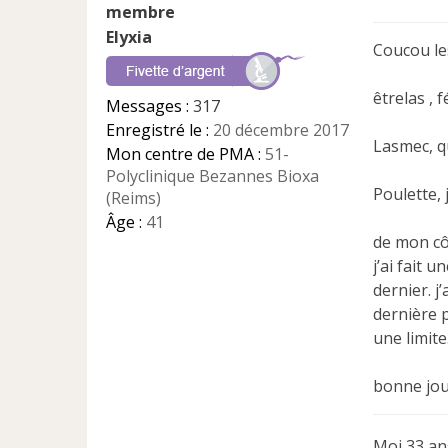
e
s
Elyxia
s
Coucou les 
a
g
e
êtrelas , 
Messages :
317
n
Enregistré le :
20 décembre 2017
o
Lasmec, qu
n
Mon centre de PMA :
51-
l
Polyclinique Bezannes Bioxa
u
Poulette, 
(Reims)
Âge :
41
de mon côt
j’ai fait 
dernier. j
dernière 
une limite
bonne jou
Moi 33 an