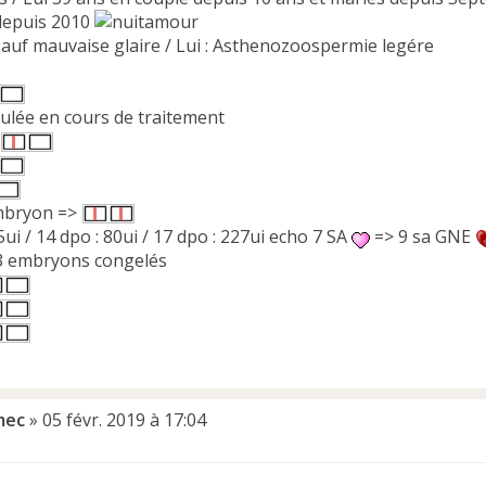
depuis 2010
 sauf mauvaise glaire / Lui : Asthenozoospermie legére
nulée en cours de traitement
embryon =>
5ui / 14 dpo : 80ui / 17 dpo : 227ui echo 7 SA
=> 9 sa GNE
> 3 embryons congelés
mec
»
05 févr. 2019 à 17:04