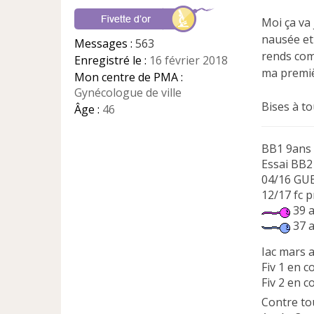
g
e
Moi ça va 
n
nausée et 
Messages :
563
o
rends comp
Enregistré le :
16 février 2018
n
ma premiè
l
Mon centre de PMA :
u
Gynécologue de ville
Bises à t
Âge :
46
BB1 9ans 
Essai BB
04/16 GUE
12/17 fc 
39 a
37 a
Iac mars 
Fiv 1 en 
Fiv 2 en c
Contre to