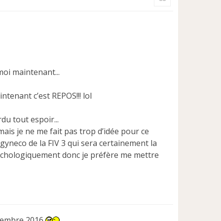
t
 moi maintenant...
ntenant c’est REPOS!!! lol
du tout espoir...
ais je ne me fait pas trop d’idée pour ce
 gyneco de la FIV 3 qui sera certainement la
ychologiquement donc je préfère me mettre
ptembre 2016