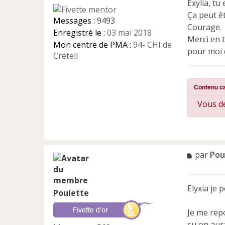
Exylia, tu
a
Ça peut êt
g
Messages :
9493
e
Courage.
Enregistré le :
03 mai 2018
n
Merci en t
Mon centre de PMA :
94- CHI de
o
pour moi d
n
Créteil
l
u
Contenu c
Vous de
M
par
Pou
e
s
s
Elyxia je 
a
Poulette
g
e
Je me rep
n
su on aura