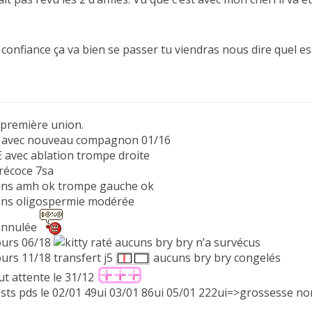
confiance ça va bien se passer tu viendras nous dire quel es
première union.
2 avec nouveau compagnon 01/16
 avec ablation trompe droite
précoce 7sa
ns amh ok trompe gauche ok
ns oligospermie modérée
annulée
cours 06/18
raté aucuns bry bry n’a survécus
ours 11/18 transfert j5
aucuns bry bry congelés
ut attente le 31/12
ests pds le 02/01 49ui 03/01 86ui 05/01 222ui=>grossesse no