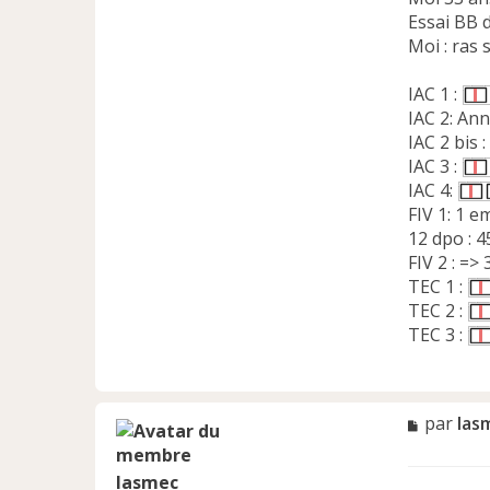
Essai BB 
Moi : ras
IAC 1 :
IAC 2: An
IAC 2 bis :
IAC 3 :
IAC 4:
FIV 1: 1 
12 dpo : 4
FIV 2 : =
TEC 1 :
TEC 2 :
TEC 3 :
M
par
las
e
s
lasmec
s