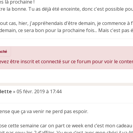
 es là prochaine !
re la bonne. Tu as déjà été enceinte, donc c'est possible pour
out cas, hier, j'appréhendais d'être demain, je commence à fa
emain, ce sera bon pour la prochaine fois... Mais c'est pas év
aché
vez être inscrit et connecté sur ce forum pour voir le conte
lette
»
05 févr. 2019 à 17:44
pense que ça va venir ne perd pas espoir.
ose cette semaine car on part ce week end c’est mon cadeau 
it pas revu les 2 d’affiles. Vu que c’est avec mon chéri il va