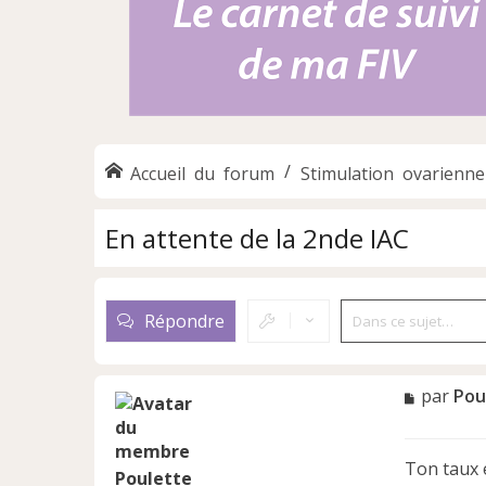
Accueil du forum
Stimulation ovarienne
En attente de la 2nde IAC
Répondre
M
par
Pou
e
s
s
Ton taux 
a
Poulette