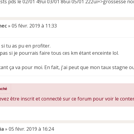
ests pds le 02/01 49ui 03/01 86ui 05/01 222ui=>grossesse no
mec
»
05 févr. 2019 à 11:33
si tu as pu en profiter.
 pas si je pourrais faire tous ces km étant enceinte lol.
tant ça va pour moi. En fait, j'ai peut que mon taux stagne o
aché
vez être inscrit et connecté sur ce forum pour voir le conte
ia
»
05 févr. 2019 à 16:24