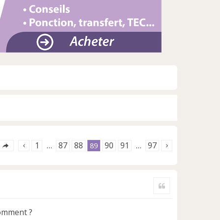
1
87
88
90
91
97
…
89
…
Citer
comment ?