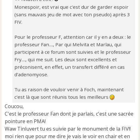
g
Monespoir, est vrai que c'est dur de garder espoir
e
(sans mauvais jeu de mot avec ton pseudo) après 3
n
o
FIV.
n
l
Pour le professeur F, attention car il y en a deux : le
u
professeur Fan...., Par qui Melvita et Marlau, qui
participent à ce forum sont suivies et le professeur
Fry...., qui me suit. Les deux sont excellents et
préconisent, en effet, un transfert différé en cas
d'adenomyose.
Tu as raison de vouloir venir à Foch, maintenant
c'est là que sont réunis tous les meilleurs
Coucou,
C'est le professeur Fan dont je parlais, c'est une sacrée
pointure en PMA!
Waw Tinluvert tu es suivie par le monument de la FIV!!
moi rien que pour me dire je vais le voir en chair et en