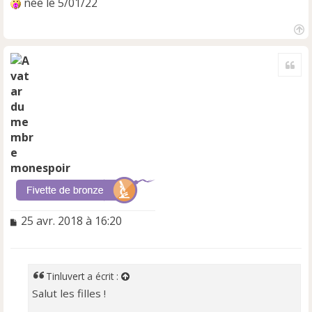
née le 5/01/22
H
a
Cite
u
t
monespoir
M
25 avr. 2018 à 16:20
e
s
s
a
Tinluvert
a écrit :
g
Salut les filles !
e