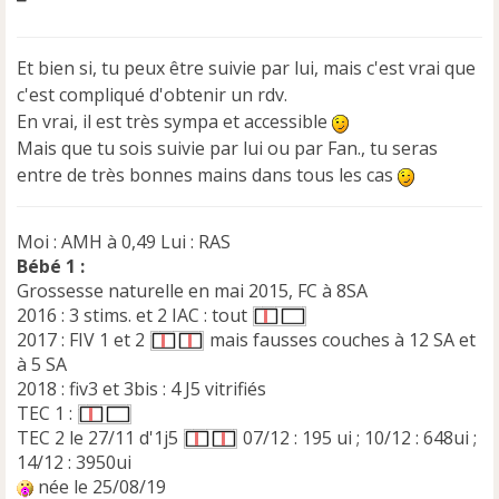
e
s
s
Et bien si, tu peux être suivie par lui, mais c'est vrai que
a
c'est compliqué d'obtenir un rdv.
g
e
En vrai, il est très sympa et accessible
n
Mais que tu sois suivie par lui ou par Fan., tu seras
o
entre de très bonnes mains dans tous les cas
n
l
u
Moi : AMH à 0,49 Lui : RAS
Bébé 1 :
Grossesse naturelle en mai 2015, FC à 8SA
2016 : 3 stims. et 2 IAC : tout
2017 : FIV 1 et 2
mais fausses couches à 12 SA et
à 5 SA
2018 : fiv3 et 3bis : 4 J5 vitrifiés
TEC 1 :
TEC 2 le 27/11 d'1j5
07/12 : 195 ui ; 10/12 : 648ui ;
14/12 : 3950ui
née le 25/08/19