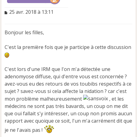
M
25 avr. 2018 à 13:11
e
s
s
Bonjour les filles,
a
g
e
C'est la première fois que je participe à cette discussion
n
o
n
C'est lors d'une IRM que l'on m'a détectée une
l
u
adenomyose diffuse, qui d'entre vous est concernée ?
avez-vous eu des retours de vos toubibs respectifs à ce
sujet ? savez-vous si cela affecte la nidation ? car c'est
mon problème malheureusement
, et les
médecins ne sont pas très bavards, un coup on me dit
que oui fallait s'y intéresser, un coup non promis aucun
rapport avec quoique ce soit, l'un m'a carrément dit que
je ne l'avais pas !