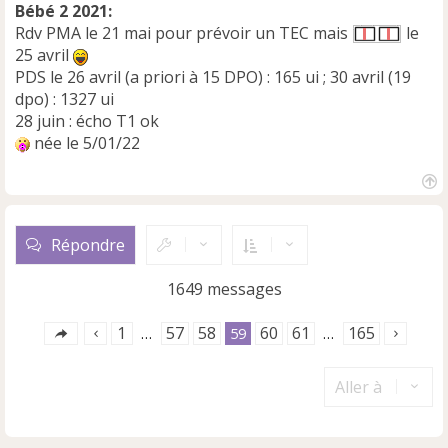
Bébé 2 2021:
Rdv PMA le 21 mai pour prévoir un TEC mais
le
25 avril
PDS le 26 avril (a priori à 15 DPO) : 165 ui ; 30 avril (19
dpo) : 1327 ui
28 juin : écho T1 ok
née le 5/01/22
H
a
u
Répondre
t
1649 messages
1
57
58
60
61
165
…
59
…
Aller à