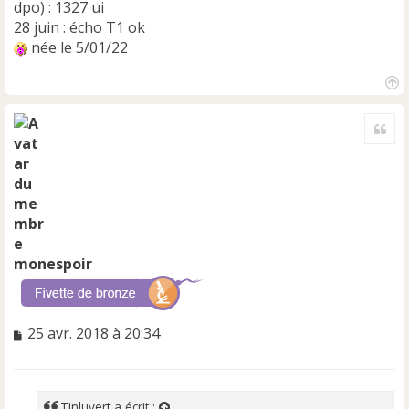
dpo) : 1327 ui
28 juin : écho T1 ok
née le 5/01/22
H
a
Cite
u
t
monespoir
M
25 avr. 2018 à 20:34
e
s
s
a
Tinluvert
a écrit :