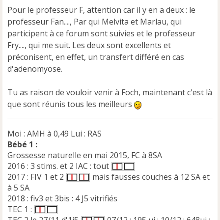
n
Pour le professeur F, attention car il y en a deux : le
o
professeur Fan...., Par qui Melvita et Marlau, qui
n
participent à ce forum sont suivies et le professeur
l
u
Fry...., qui me suit. Les deux sont excellents et
préconisent, en effet, un transfert différé en cas
d'adenomyose.
Tu as raison de vouloir venir à Foch, maintenant c'est là
que sont réunis tous les meilleurs
Moi : AMH à 0,49 Lui : RAS
Bébé 1 :
Grossesse naturelle en mai 2015, FC à 8SA
2016 : 3 stims. et 2 IAC : tout
2017 : FIV 1 et 2
mais fausses couches à 12 SA et
à 5 SA
2018 : fiv3 et 3bis : 4 J5 vitrifiés
TEC 1 :