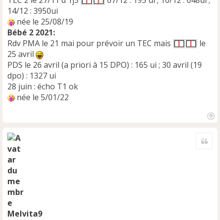
TEC 2 le 27/11 d'1j5
07/12 : 195 ui ; 10/12 : 648ui ;
14/12 : 3950ui
née le 25/08/19
Bébé 2 2021:
Rdv PMA le 21 mai pour prévoir un TEC mais
le
25 avril
PDS le 26 avril (a priori à 15 DPO) : 165 ui ; 30 avril (19
dpo) : 1327 ui
28 juin : écho T1 ok
née le 5/01/22
H
a
Cite
u
t
Melvita9