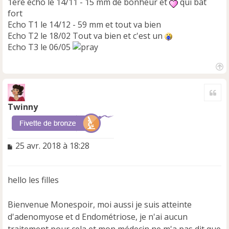
1ère écho le 14/11 - 15 mm de bonheur et
qui bat
fort
Echo T1 le 14/12 - 59 mm et tout va bien
Echo T2 le 18/02 Tout va bien et c'est un
Echo T3 le 06/05
H
a
Cite
u
t
Twinny
M
25 avr. 2018 à 18:28
e
s
s
hello les filles
a
g
e
Bienvenue Monespoir, moi aussi je suis atteinte
n
d'adenomyose et d Endométriose, je n'ai aucun
o