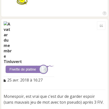
H
a
Cite
u
t
Tinluvert
M
25 avr. 2018 à 16:27
e
s
s
Monespoir, est vrai que c'est dur de garder espoir
a
(sans mauvais jeu de mot avec ton pseudo) après 3 FIV.
g
e