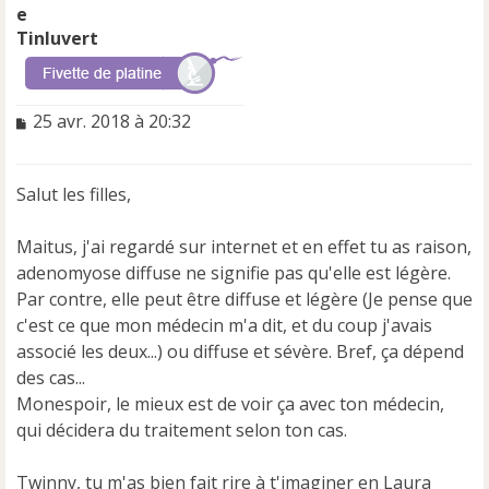
Tinluvert
M
25 avr. 2018 à 20:32
e
s
s
Salut les filles,
a
g
e
Maitus, j'ai regardé sur internet et en effet tu as raison,
n
adenomyose diffuse ne signifie pas qu'elle est légère.
o
Par contre, elle peut être diffuse et légère (Je pense que
n
c'est ce que mon médecin m'a dit, et du coup j'avais
l
u
associé les deux...) ou diffuse et sévère. Bref, ça dépend
des cas...
Monespoir, le mieux est de voir ça avec ton médecin,
qui décidera du traitement selon ton cas.
Twinny, tu m'as bien fait rire à t'imaginer en Laura