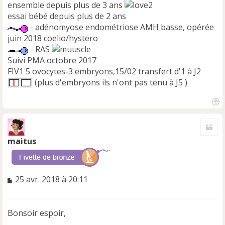
ensemble depuis plus de 3 ans
essai bébé depuis plus de 2 ans
- adénomyose endométriose AMH basse, opérée
juin 2018 coelio/hystero
- RAS
Suivi PMA octobre 2017
FIV1 5 ovocytes-3 embryons,15/02 transfert d'1 à J2
(plus d'embryons ils n'ont pas tenu à J5 )
H
a
Cite
u
t
maitus
M
25 avr. 2018 à 20:11
e
s
s
Bonsoir espoir,
a