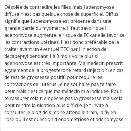
g
e
Désolée de contredire les filles mais l adenomyose
n
diffuse n est pas quelque chose de superficiel. Diffus
o
signifie que l adenomyose est présente dans une
n
grande partie du myomètre. Il faut savoir que l
l
u
adenomyose augmente le risque de FC car elle favorise
les contractions utérines. Il est donc préférable de la
traiter avant un éventuel TEC par l injection de
decapeptyl pendant 1 à 3 mois voire plus si l
adenomyose est très importante. Ma medecin prescrit
également de la progesterone retard (injection) en cas
de test de grossesse positif, pour reduire les
contractions de l utérus. Je ne souhaite pas te faire
peur mais c est ce que ma médecin m a indiquée. Pour
te rassurer cela n empêche pas la grossesse mais cela
peut rendre la nidation plus difficile. Je t invite à
consulter le blog de simone attend le train, la fiv en
rose où il est question d endométriose et adenomyose.