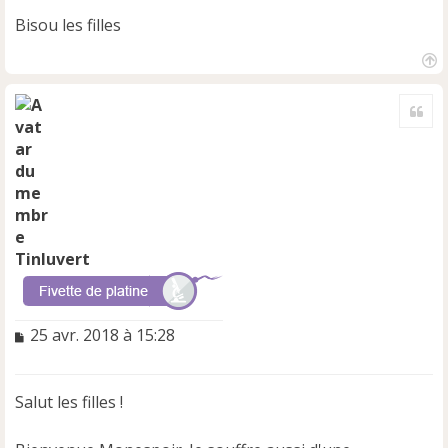
Bisou les filles
H
a
Cite
u
t
Tinluvert
M
25 avr. 2018 à 15:28
e
s
s
Salut les filles !
a
g
e