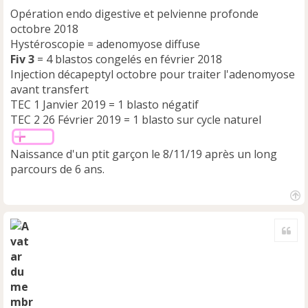
Opération endo digestive et pelvienne profonde
octobre 2018
Hystéroscopie = adenomyose diffuse
Fiv
3
= 4 blastos congelés en février 2018
Injection décapeptyl octobre pour traiter l'adenomyose
avant transfert
TEC 1 Janvier 2019 = 1 blasto négatif
TEC 2 26 Février 2019 = 1 blasto sur cycle naturel
Naissance d'un ptit garçon le 8/11/19 après un long
parcours de 6 ans.
H
a
Cite
u
t