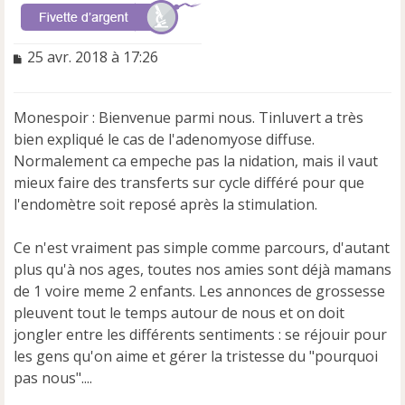
M
25 avr. 2018 à 17:26
e
s
s
Monespoir : Bienvenue parmi nous. Tinluvert a très
a
bien expliqué le cas de l'adenomyose diffuse.
g
e
Normalement ca empeche pas la nidation, mais il vaut
n
mieux faire des transferts sur cycle différé pour que
o
l'endomètre soit reposé après la stimulation.
n
l
u
Ce n'est vraiment pas simple comme parcours, d'autant
plus qu'à nos ages, toutes nos amies sont déjà mamans
de 1 voire meme 2 enfants. Les annonces de grossesse
pleuvent tout le temps autour de nous et on doit
jongler entre les différents sentiments : se réjouir pour
les gens qu'on aime et gérer la tristesse du "pourquoi
pas nous"....