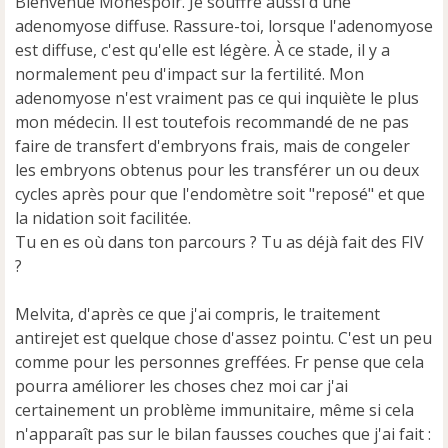
Bienvenue Monespoir. Je souffre aussi d'une
n
adenomyose diffuse. Rassure-toi, lorsque l'adenomyose
o
est diffuse, c'est qu'elle est légère. À ce stade, il y a
n
normalement peu d'impact sur la fertilité. Mon
l
u
adenomyose n'est vraiment pas ce qui inquiète le plus
mon médecin. Il est toutefois recommandé de ne pas
faire de transfert d'embryons frais, mais de congeler
les embryons obtenus pour les transférer un ou deux
cycles après pour que l'endomètre soit "reposé" et que
la nidation soit facilitée.
Tu en es où dans ton parcours ? Tu as déjà fait des FIV
?
Melvita, d'après ce que j'ai compris, le traitement
antirejet est quelque chose d'assez pointu. C'est un peu
comme pour les personnes greffées. Fr pense que cela
pourra améliorer les choses chez moi car j'ai
certainement un problème immunitaire, même si cela
n'apparaît pas sur le bilan fausses couches que j'ai fait :