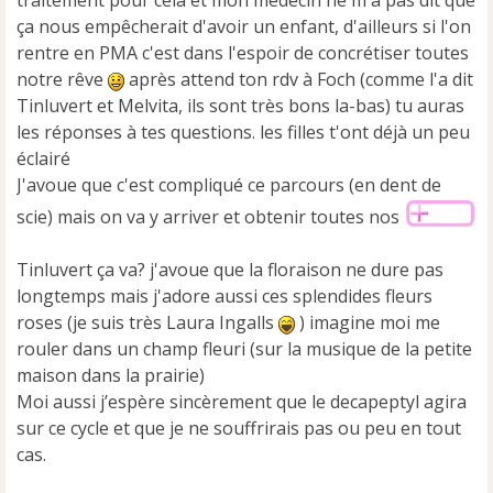
traitement pour cela et mon médecin ne m'a pas dit que
n
ça nous empêcherait d'avoir un enfant, d'ailleurs si l'on
l
u
rentre en PMA c'est dans l'espoir de concrétiser toutes
notre rêve
après attend ton rdv à Foch (comme l'a dit
Tinluvert et Melvita, ils sont très bons la-bas) tu auras
les réponses à tes questions. les filles t'ont déjà un peu
éclairé
J'avoue que c'est compliqué ce parcours (en dent de
scie) mais on va y arriver et obtenir toutes nos
Tinluvert ça va? j'avoue que la floraison ne dure pas
longtemps mais j'adore aussi ces splendides fleurs
roses (je suis très Laura Ingalls
) imagine moi me
rouler dans un champ fleuri (sur la musique de la petite
maison dans la prairie)
Moi aussi j’espère sincèrement que le decapeptyl agira
sur ce cycle et que je ne souffrirais pas ou peu en tout
cas.