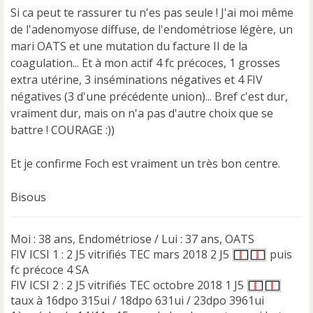
Si ca peut te rassurer tu n'es pas seule ! J'ai moi même
de l'adenomyose diffuse, de l'endométriose légère, un
mari OATS et une mutation du facture II de la
coagulation... Et à mon actif 4 fc précoces, 1 grosses
extra utérine, 3 inséminations négatives et 4 FIV
négatives (3 d'une précédente union)... Bref c'est dur,
vraiment dur, mais on n'a pas d'autre choix que se
battre ! COURAGE :))
Et je confirme Foch est vraiment un très bon centre.
Bisous
Moi : 38 ans, Endométriose / Lui : 37 ans, OATS
FIV ICSI 1 : 2 J5 vitrifiés TEC mars 2018 2 J5
puis
fc précoce 4 SA
FIV ICSI 2 : 2 J5 vitrifiés TEC octobre 2018 1 J5
taux à 16dpo 315ui / 18dpo 631ui / 23dpo 3961ui