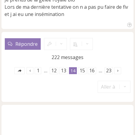
a
Lors de ma dernière tentative on n a pas pu faire de fiv
g
e
et j ai eu une insémination
n
o
n
H
a
l
u
u
Répondre
t
222 messages
1
12
13
15
16
23
…
14
…
Aller à