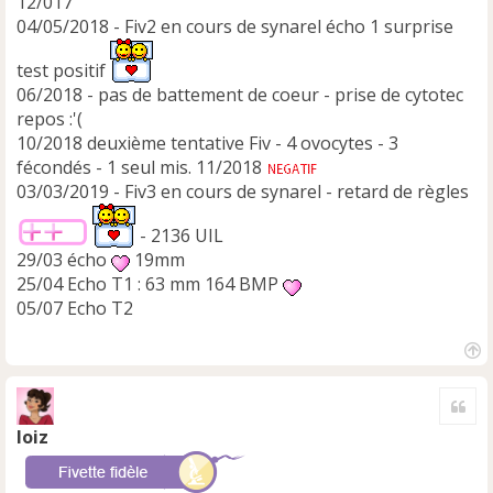
12/017
04/05/2018 - Fiv2 en cours de synarel écho 1 surprise
test positif
06/2018 - pas de battement de coeur - prise de cytotec
repos :'(
10/2018 deuxième tentative Fiv - 4 ovocytes - 3
fécondés - 1 seul mis. 11/2018
03/03/2019 - Fiv3 en cours de synarel - retard de règles
- 2136 UIL
29/03 écho
19mm
25/04 Echo T1 : 63 mm 164 BMP
05/07 Echo T2
H
a
Cite
u
t
loiz