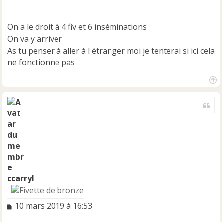
e
s
s
On a le droit à 4 fiv et 6 inséminations
a
On va y arriver
g
e
As tu penser à aller à l étranger moi je tenterai si ici cela
n
ne fonctionne pas
o
n
l
H
u
a
Cite
u
t
ccarryl
M
10 mars 2019 à 16:53
e