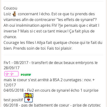
s
s
Coucou
a
Loiz
concernant l écho. Est ce que tu prends des
g
e
vitamines afin de contrecarer "les effets de synarel"?
n
Ah oui insémination après FIV ?Je pensais que c était l
o
inverse ? Mais si c est ca tant mieux ! Ça fait plus de
n
chance.
l
u
Courage les filles ! Allya fait quelque chose qui te fait du
bien. Prends soin de toi. Fais toi plaisir.
Fiv1 - 08/2017 - transfert de deux beaux embryons le
28/09/17
mais le coeur s'est arrêté à 8SA 2 curetages : nov. +
12/017
04/05/2018 - Fiv2 en cours de synarel écho 1 surprise
test positif
06/2018 - pas de battement de coeur - prise de cytotec