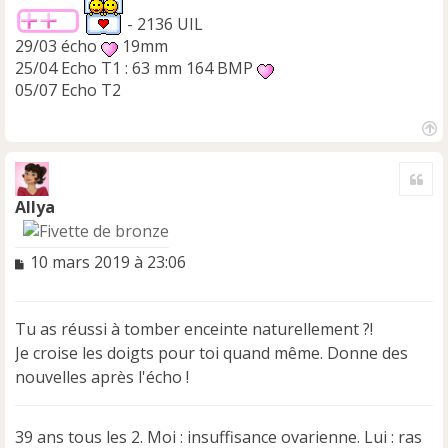
- 2136 UIL
29/03 écho
19mm
25/04 Echo T1 : 63 mm 164 BMP
05/07 Echo T2
H
a
Cite
u
t
Allya
M
10 mars 2019 à 23:06
e
s
s
Tu as réussi à tomber enceinte naturellement ?!
a
Je croise les doigts pour toi quand même. Donne des
g
e
nouvelles après l'écho !
n
o
n
39 ans tous les 2. Moi : insuffisance ovarienne. Lui : ras