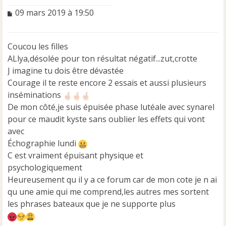
M
09 mars 2019 à 19:50
e
s
s
Coucou les filles
a
ALlya,désolée pour ton résultat négatif...zut,crotte
g
e
J imagine tu dois être dévastée
n
Courage il te reste encore 2 essais et aussi plusieurs
o
inséminations
n
De mon côté,je suis épuisée phase lutéale avec synarel
l
u
pour ce maudit kyste sans oublier les effets qui vont
avec
Échographie lundi
C est vraiment épuisant physique et
psychologiquement
Heureusement qu il y a ce forum car de mon cote je n ai
qu une amie qui me comprend,les autres mes sortent
les phrases bateaux que je ne supporte plus