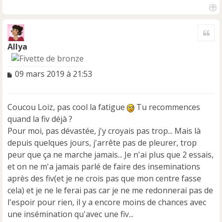
H
a
Cite
u
t
Allya
M
09 mars 2019 à 21:53
e
s
s
Coucou Loiz, pas cool la fatigue
Tu recommences
a
quand la fiv déjà ?
g
e
Pour moi, pas dévastée, j'y croyais pas trop... Mais là
n
depuis quelques jours, j'arrête pas de pleurer, trop
o
peur que ça ne marche jamais... Je n'ai plus que 2 essais,
n
et on ne m'a jamais parlé de faire des inseminations
l
u
après des fiv(et je ne crois pas que mon centre fasse
cela) et je ne le ferai pas car je ne me redonnerai pas de
l'espoir pour rien, il y a encore moins de chances avec
une insémination qu'avec une fiv...