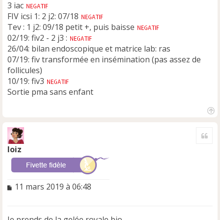
l
3 iac
u
FIV icsi 1: 2 j2: 07/18
Tev : 1 j2: 09/18 petit +, puis baisse
02/19: fiv2 - 2 j3 :
26/04: bilan endoscopique et matrice lab: ras
07/19: fiv transformée en insémination (pas assez de
follicules)
10/19: fiv3
Sortie pma sans enfant
H
a
Cite
u
t
loiz
M
11 mars 2019 à 06:48
e
s
s
Je prends de la gelée royale bio