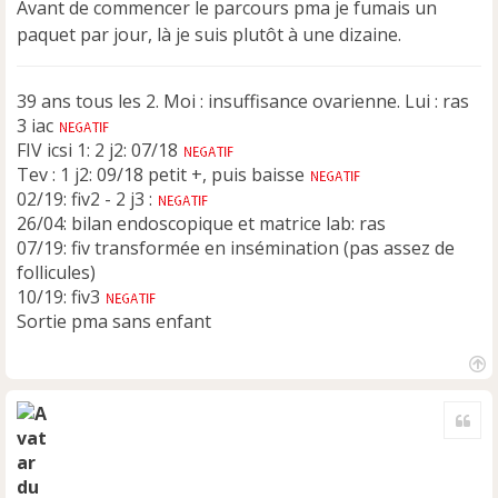
Avant de commencer le parcours pma je fumais un
a
paquet par jour, là je suis plutôt à une dizaine.
g
e
n
39 ans tous les 2. Moi : insuffisance ovarienne. Lui : ras
o
n
3 iac
l
FIV icsi 1: 2 j2: 07/18
u
Tev : 1 j2: 09/18 petit +, puis baisse
02/19: fiv2 - 2 j3 :
26/04: bilan endoscopique et matrice lab: ras
07/19: fiv transformée en insémination (pas assez de
follicules)
10/19: fiv3
Sortie pma sans enfant
H
a
Cite
u
t