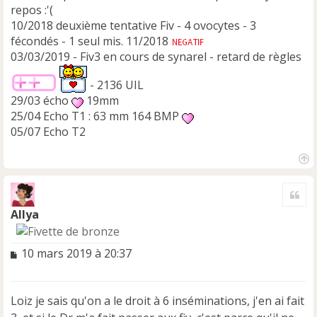
repos :'(
10/2018 deuxième tentative Fiv - 4 ovocytes - 3
fécondés - 1 seul mis. 11/2018
03/03/2019 - Fiv3 en cours de synarel - retard de règles
- 2136 UIL
29/03 écho
19mm
25/04 Echo T1 : 63 mm 164 BMP
05/07 Echo T2
H
a
Cite
u
t
Allya
M
10 mars 2019 à 20:37
e
s
s
Loiz je sais qu'on a le droit à 6 inséminations, j'en ai fait
a