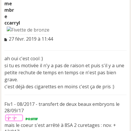
ccarryl
M
27 févr. 2019 à 11:44
e
s
s
ah oui c'est cool :)
a
si tu es motivée il n'y a pas de raison et puis s'il y a une
g
e
petite rechute de temps en temps ce n'est pas bien
n
grave.
o
c'est déjà des cigarettes en moins c'est ça de pris :)
n
l
u
Fiv1 - 08/2017 - transfert de deux beaux embryons le
28/09/17
mais le coeur s'est arrêté à 8SA 2 curetages : nov. +