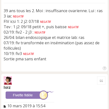
39 ans tous les 2. Moi : insuffisance ovarienne. Lui : ras
3 iac
FIV icsi 1: 2 j2: 07/18
Tev : 1 j2: 09/18 petit +, puis baisse
02/19: fiv2 - 2 j3 :
26/04: bilan endoscopique et matrice lab: ras
07/19: fiv transformée en insémination (pas assez de
follicules)
10/19: fiv3
Sortie pma sans enfant
H
a
Cite
u
t
loiz
M
10 mars 2019 à 15:54