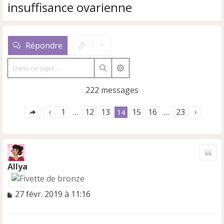
insuffisance ovarienne
Répondre
Rechercher
Recherche avancée
222 messages
1
12
13
15
16
23
…
14
…
Cite
Allya
M
27 févr. 2019 à 11:16
e
s
s