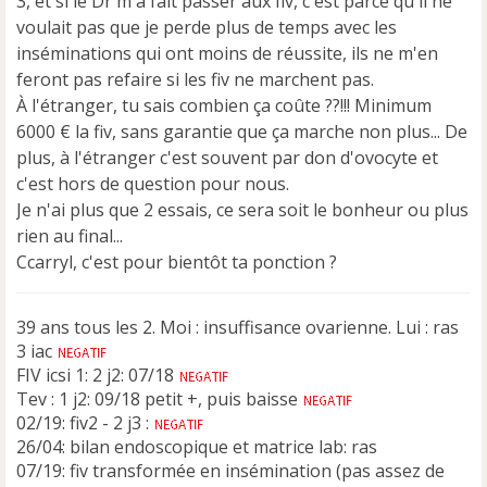
3, et si le Dr m'a fait passer aux fiv, c'est parce qu'il ne
g
e
voulait pas que je perde plus de temps avec les
n
inséminations qui ont moins de réussite, ils ne m'en
o
feront pas refaire si les fiv ne marchent pas.
n
À l'étranger, tu sais combien ça coûte ??!!! Minimum
l
u
6000 € la fiv, sans garantie que ça marche non plus... De
plus, à l'étranger c'est souvent par don d'ovocyte et
c'est hors de question pour nous.
Je n'ai plus que 2 essais, ce sera soit le bonheur ou plus
rien au final...
Ccarryl, c'est pour bientôt ta ponction ?
39 ans tous les 2. Moi : insuffisance ovarienne. Lui : ras
3 iac
FIV icsi 1: 2 j2: 07/18
Tev : 1 j2: 09/18 petit +, puis baisse
02/19: fiv2 - 2 j3 :
26/04: bilan endoscopique et matrice lab: ras
07/19: fiv transformée en insémination (pas assez de