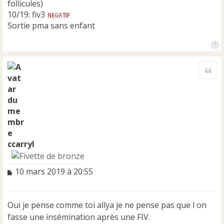
follicules)
10/19: fiv3
Sortie pma sans enfant
H
a
Cite
u
t
ccarryl
M
10 mars 2019 à 20:55
e
s
s
Oui je pense comme toi allya je ne pense pas que l on
a
fasse une insémination après une FIV.
g