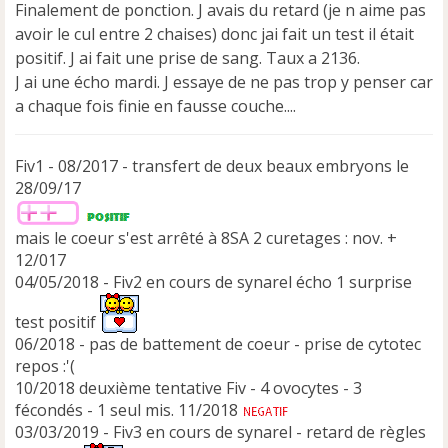
e
Finalement de ponction. J avais du retard (je n aime pas
n
avoir le cul entre 2 chaises) donc jai fait un test il était
o
positif. J ai fait une prise de sang. Taux a 2136.
n
J ai une écho mardi. J essaye de ne pas trop y penser car
l
u
a chaque fois finie en fausse couche....
Fiv1 - 08/2017 - transfert de deux beaux embryons le
28/09/17
mais le coeur s'est arrêté à 8SA 2 curetages : nov. +
12/017
04/05/2018 - Fiv2 en cours de synarel écho 1 surprise
test positif
06/2018 - pas de battement de coeur - prise de cytotec
repos :'(
10/2018 deuxième tentative Fiv - 4 ovocytes - 3
fécondés - 1 seul mis. 11/2018
03/03/2019 - Fiv3 en cours de synarel - retard de règles