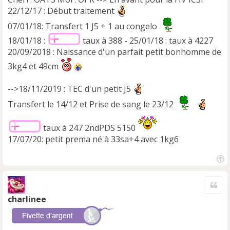
22/12/17 : Début traitement
07/01/18: Transfert 1 J5 + 1 au congelo
18/01/18 :
taux à 388 - 25/01/18 : taux à 4227
20/09/2018 : Naissance d'un parfait petit bonhomme de
3kg4 et 49cm
-->18/11/2019 : TEC d'un petit J5
Transfert le 14/12 et Prise de sang le 23/12
taux à 247 2ndPDS 5150
17/07/20: petit prema né à 33sa+4 avec 1kg6
H
a
Cite
u
t
charlinee