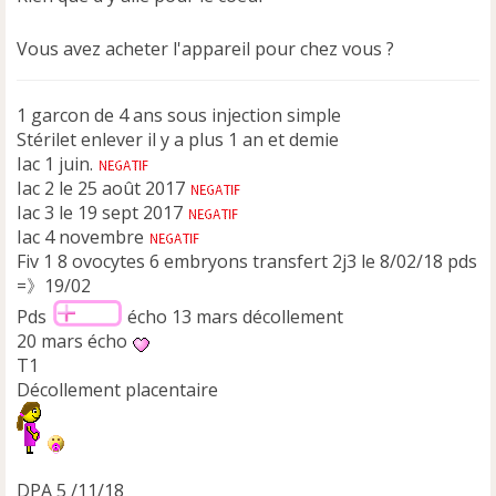
u
Vous avez acheter l'appareil pour chez vous ?
1 garcon de 4 ans sous injection simple
Stérilet enlever il y a plus 1 an et demie
Iac 1 juin.
Iac 2 le 25 août 2017
Iac 3 le 19 sept 2017
Iac 4 novembre
Fiv 1 8 ovocytes 6 embryons transfert 2j3 le 8/02/18 pds
=》19/02
Pds
écho 13 mars décollement
20 mars écho
T1
Décollement placentaire
DPA 5 /11/18