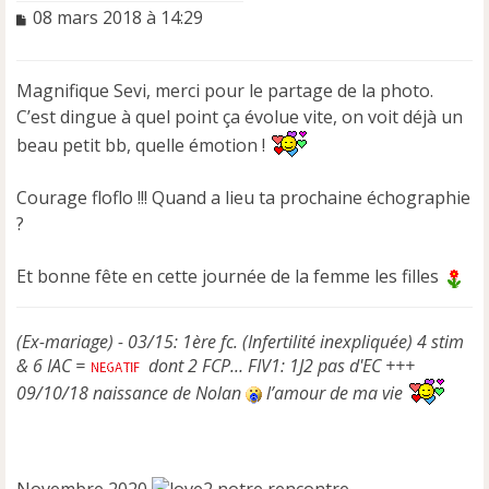
M
08 mars 2018 à 14:29
e
s
s
Magnifique Sevi, merci pour le partage de la photo.
a
C’est dingue à quel point ça évolue vite, on voit déjà un
g
e
beau petit bb, quelle émotion !
n
o
Courage floflo !!! Quand a lieu ta prochaine échographie
n
?
l
u
Et bonne fête en cette journée de la femme les filles
(Ex-mariage) - 03/15: 1ère fc. (Infertilité inexpliquée) 4 stim
& 6 IAC =
dont 2 FCP… FIV1: 1J2 pas d'EC +++
09/10/18 naissance de Nolan
l’amour de ma vie
Novembre 2020
notre rencontre