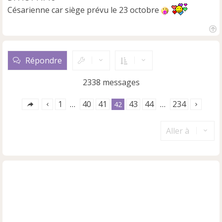
Césarienne car siège prévu le 23 octobre
H
a
u
Répondre
t
2338 messages
1
40
41
43
44
234
…
42
…
Aller à