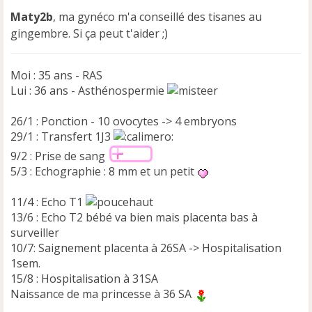
n
Maty2b
, ma gynéco m'a conseillé des tisanes au
o
gingembre. Si ça peut t'aider ;)
n
l
u
Moi : 35 ans - RAS
Lui : 36 ans - Asthénospermie
26/1 : Ponction - 10 ovocytes -> 4 embryons
29/1 : Transfert 1J3
9/2 : Prise de sang
5/3 : Echographie : 8 mm et un petit
11/4 : Echo T1
13/6 : Echo T2 bébé va bien mais placenta bas à
surveiller
10/7: Saignement placenta à 26SA -> Hospitalisation
1sem.
15/8 : Hospitalisation à 31SA
Naissance de ma princesse à 36 SA