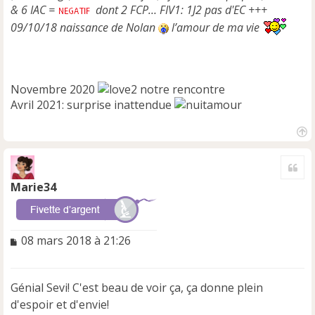
n
& 6 IAC =
dont 2 FCP… FIV1: 1J2 pas d'EC +++
l
09/10/18 naissance de Nolan
l’amour de ma vie
u
Novembre 2020
notre rencontre
Avril 2021: surprise inattendue
H
a
Cite
u
t
Marie34
M
08 mars 2018 à 21:26
e
s
s
Génial Sevi! C'est beau de voir ça, ça donne plein
a
d'espoir et d'envie!
g