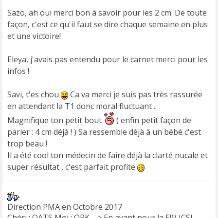
o
Sazo, ah oui merci bon à savoir pour les 2 cm. De toute
n
façon, c'est ce qu'il faut se dire chaque semaine en plus
l
u
et une victoire!
Eleya, j'avais pas entendu pour le carnet merci pour les
infos !
Savi, t'es chou
Ca va merci je suis pas très rassurée
en attendant la T1 donc moral fluctuant ..
Magnifique ton petit bout
( enfin petit façon de
parler : 4 cm déjà ! ) Sa ressemble déjà à un bébé c'est
trop beau !
Il a été cool ton médecin de faire déjà la clarté nucale et
super résultat , c'est parfait profite
Direction PMA en Octobre 2017
Chéri : OATS Moi : OPK --> En avant pour la FIV ICSI