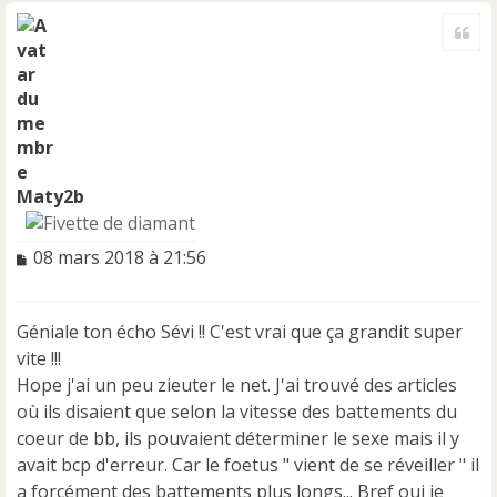
a
Cite
u
t
Maty2b
M
08 mars 2018 à 21:56
e
s
s
Géniale ton écho Sévi !! C'est vrai que ça grandit super
a
vite !!!
g
e
Hope j'ai un peu zieuter le net. J'ai trouvé des articles
n
où ils disaient que selon la vitesse des battements du
o
coeur de bb, ils pouvaient déterminer le sexe mais il y
n
avait bcp d'erreur. Car le foetus " vient de se réveiller " il
l
u
a forcément des battements plus longs... Bref oui je