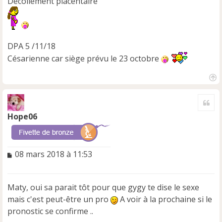
Décollement placentaire
DPA 5 /11/18
Césarienne car siège prévu le 23 octobre
H
a
Cite
u
t
Hope06
M
08 mars 2018 à 11:53
e
s
s
Maty, oui sa parait tôt pour que gygy te dise le sexe
a
mais c'est peut-être un pro
A voir à la prochaine si le
g
e
pronostic se confirme ..
n