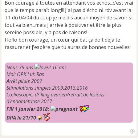
e
Bon courage à toutes en attendant vos echos...c'est vrai
n
que le temps paraît long!!! J'ai pas d'écho ni rdv avant la
o
T1 du 04/04 du coup je me dis aucun moyen de savoir si
n
tout va bien...mais j'arrive à positiver et être la plus
l
u
sereine possible, y'a pas de raisons!
Floflo bon courage, un cœur qui bat ça doit déjà te
rassurer et j'espère que tu auras de bonnes nouvelles!
Nous 35 ans
16 ans
Moi: OPK Lui: Ras
Arrêt pilule 2007
Stimulations simples 2009,2013,2016
Cœlioscopie: drilling ovarien/retrait de lésions
d'endométriose 2017
FIV 1 Janvier 2018:
DPA le 21/10
H