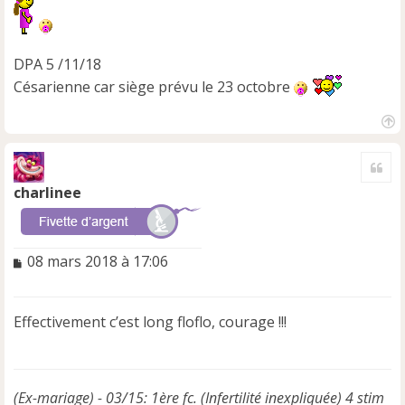
DPA 5 /11/18
Césarienne car siège prévu le 23 octobre
H
a
Cite
u
t
charlinee
M
08 mars 2018 à 17:06
e
s
s
Effectivement c’est long floflo, courage !!!
a
g
e
n
(Ex-mariage) - 03/15: 1ère fc. (Infertilité inexpliquée) 4 stim
o