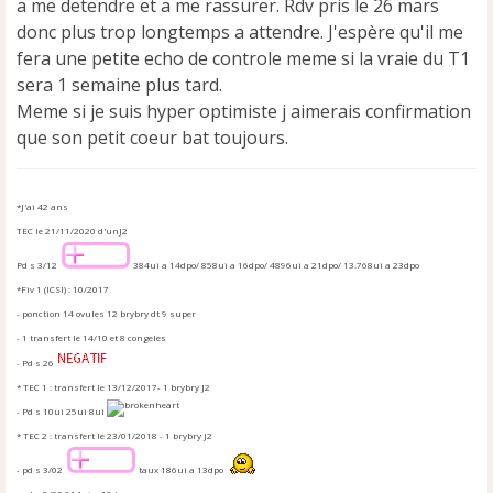
a me detendre et a me rassurer. Rdv pris le 26 mars
l
u
donc plus trop longtemps a attendre. J'espère qu'il me
fera une petite echo de controle meme si la vraie du T1
sera 1 semaine plus tard.
Meme si je suis hyper optimiste j aimerais confirmation
que son petit coeur bat toujours.
*J'ai 42 ans
TEC le 21/11/2020 d'unJ2
Pd s 3/12
384ui a 14dpo/ 858ui a 16dpo/ 4896ui a 21dpo/ 13.768ui a 23dpo
*Fiv 1 (ICSI) : 10/2017
- ponction 14 ovules 12 brybry dt 9 super
- 1 transfert le 14/10 et 8 congeles
- Pd s 26
* TEC 1 : transfert le 13/12/2017- 1 brybry J2
- Pd s 10ui 25ui 8ui
* TEC 2 : transfert le 23/01/2018 - 1 brybry J2
- pd s 3/02
taux 186ui a 13dpo