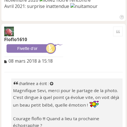
Avril 2021: surprise inattendue
H
a
Cite
u
t
Floflo1610
M
08 mars 2018 à 15:18
e
s
s
a
charlinee
a écrit :
g
Magnifique Sevi, merci pour le partage de la photo.
e
C’est dingue à quel point ça évolue vite, on voit déjà
n
o
un beau petit bébé, quelle émotion !
n
l
Courage floflo !!! Quand a lieu ta prochaine
u
échographie ?