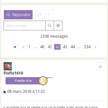
Répondre
Rechercher
Recherche avancée
2338 messages
1
40
41
43
44
234
…
42
…
Cite
Floflo1610
M
08 mars 2018 à 11:32
e
s
s
Laurette oui je reste sur ce qu'elle a dis mais le sang