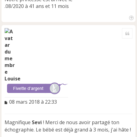
.08/2020 à 41 ans et 11 mois
H
a
Cite
u
t
Louise
M
08 mars 2018 à 22:33
e
s
s
Magnifique
Sevi
! Merci de nous avoir partagé ton
a
échographie. Le bébé est déjà grand à 3 mois, j'ai hâte !
g
e