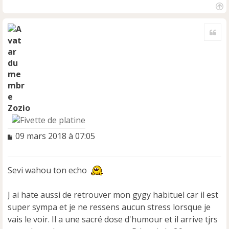
H
a
Cite
u
t
Zozio
M
09 mars 2018 à 07:05
e
s
s
Sevi wahou ton echo
a
g
e
J ai hate aussi de retrouver mon gygy habituel car il est
n
super sympa et je ne ressens aucun stress lorsque je
o
vais le voir. Il a une sacré dose d'humour et il arrive tjrs
n