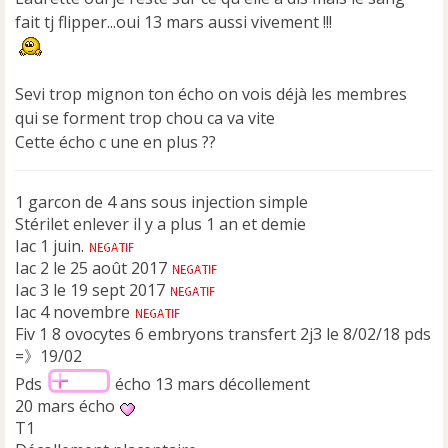
a
fait tj flipper...oui 13 mars aussi vivement !!!
g
e
n
o
Sevi trop mignon ton écho on vois déjà les membres
n
qui se forment trop chou ca va vite
l
u
Cette écho c une en plus ??
1 garcon de 4 ans sous injection simple
Stérilet enlever il y a plus 1 an et demie
Iac 1 juin.
Iac 2 le 25 août 2017
Iac 3 le 19 sept 2017
Iac 4 novembre
Fiv 1 8 ovocytes 6 embryons transfert 2j3 le 8/02/18 pds
=》19/02
Pds
écho 13 mars décollement
20 mars écho
T1