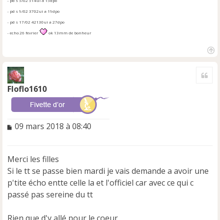
- pd s 5/02 514ui a 15dpo
- pd s 9/02 3702ui a 19dpo
- pd s 17/02 42130ui a 27dpo
- echo 26 fevrier
ok 13mm de bonheur
H
a
Cite
u
t
Floflo1610
M
09 mars 2018 à 08:40
e
s
s
Merci les filles
a
Si le tt se passe bien mardi je vais demande a avoir une
g
e
p'tite écho entte celle la et l'officiel car avec ce qui c
n
passé pas sereine du tt
o
n
Rien que d'y allé pour le coeur
l