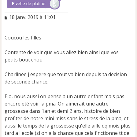
M
18 janv. 2019 à 11:01
e
s
s
Coucou les filles
a
g
e
Contente de voir que vous allez bien ainsi que vos
n
petits bout chou
o
n
Charlinee j espere que tout va bien depuis ta decision
l
u
de seconde chance.
Elo, nous aussi on pense a un autre enfant mais pas
encore été voir la pma. On aimerait une autre
grossesse dans 1an et demi 2 ans, histoire de bien
profiter de notre mini miss sans le stress de la pma, et
aussi le temps de la grossesse qu'elle aille qq mois plus
tard a l ecole (si on a la chance que cela finctionne tt de