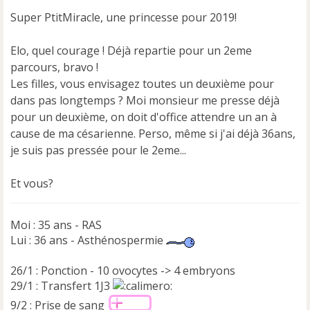
s
Super PtitMiracle, une princesse pour 2019!
a
g
e
Elo, quel courage ! Déjà repartie pour un 2eme
n
parcours, bravo !
o
Les filles, vous envisagez toutes un deuxième pour
n
dans pas longtemps ? Moi monsieur me presse déjà
l
u
pour un deuxième, on doit d'office attendre un an à
cause de ma césarienne. Perso, même si j'ai déjà 36ans,
je suis pas pressée pour le 2eme...
Et vous?
Moi : 35 ans - RAS
Lui : 36 ans - Asthénospermie
26/1 : Ponction - 10 ovocytes -> 4 embryons
29/1 : Transfert 1J3
9/2 : Prise de sang