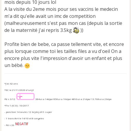
mois depuis 10 jours lol
A la visite du 2eme mois pour ses vaccins le medecin
m'a dit qu'elle avait un imc de competition
(malheureusement s'est pas mon cas (depuis la sortie
de la maternité j'ai repris 3.5kg
))
Profite bien de bebe, ca passe tellement vite, et encore
plus lorsque comme toi les tailles files a vu d'oeil On a
encore plus vite l'impression d'avoir un enfant et plus
un bébé.
*J'ai 42 ans
TEC le 21/11/2020 d'unJ2
Pd s 3/12
384ui a 14dpo/ 858ui a 16dpo/ 4896ui a 21dpo/ 13.768ui a 23dpo
*Fiv 1 (ICSI) : 10/2017
- ponction 14 ovules 12 brybry dt 9 super
- 1 transfert le 14/10 et 8 congeles
- Pd s 26