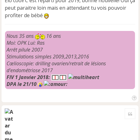
Elo cool! C'est reparti pour 2019, bonne nouvelle! Oui ça
a
peut paraitre loin mais en attendant tu vois pouvoir
g
e
profiter de bébé
n
o
n
Nous 35 ans
16 ans
l
Moi: OPK Lui: Ras
u
Arrêt pilule 2007
Stimulations simples 2009,2013,2016
Cœlioscopie: drilling ovarien/retrait de lésions
d'endométriose 2017
FIV 1 Janvier 2018:
DPA le 21/10
H
a
Cite
u
t