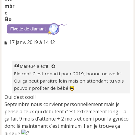
Élo
M
17 janv. 2019 à 14:42
e
s
s
a
Marie34
a écrit :
g
Elo cool! C'est reparti pour 2019, bonne nouvelle!
e
Oui ça peut paraitre loin mais en attendant tu vois
n
o
pouvoir profiter de bébé
n
Oui c'est cool !
l
Septembre nous convient personnellement mais je
u
pense à ceux qui débutent c'est extrêmement long... là
ça fait 9 mois d'attente + 2 mois et demi pour la gynéco
donc là maintenant c'est minimum 1 an je trouve ça
dingue