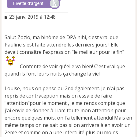
M
23 janv. 2019 à 12:48
e
s
s
Salut Zozio, ma binôme de DPA hihi, c'est vrai que
a
Pauline s'est faite attendre les derniers jours!! Elle
g
e
devait connaitre l'expression "le meilleur pour la fin"
n
o
. Contente de voir qu'elle va bien! C'est vrai que
n
quand ils font leurs nuits ça change la vie!
l
u
Louise, nous on pense au 2nd également. Je n'ai pas
repris de contraception mais on essaie de faire
"attention"pour le moment , je me rends compte que
j'ai envie de donner à Liam toute mon attention pour
encore quelques mois, on l'a tellement attendu! Mais en
même temps on ne sait pas si on arrivera à en avoir un
2eme et comme on a une infertilité plus ou moins