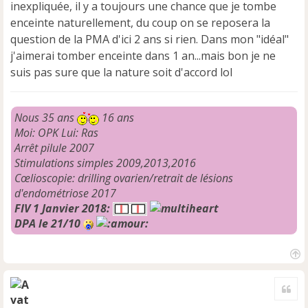
inexpliquée, il y a toujours une chance que je tombe
enceinte naturellement, du coup on se reposera la
question de la PMA d'ici 2 ans si rien. Dans mon "idéal"
j'aimerai tomber enceinte dans 1 an...mais bon je ne
suis pas sure que la nature soit d'accord lol
Nous 35 ans
16 ans
Moi: OPK Lui: Ras
Arrêt pilule 2007
Stimulations simples 2009,2013,2016
Cœlioscopie: drilling ovarien/retrait de lésions
d'endométriose 2017
FIV 1 Janvier 2018:
DPA le 21/10
H
a
Cite
u
t