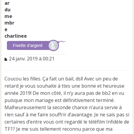
charlinee
M
24 janv. 2019 à 00:21
e
s
s
Coucou les filles. Ça fait un bail, dsl! Avec un peu de
a
retard je vous souhaite à ttes une bonne et heureuse
g
e
année 2019! De mon côté, il n’y aura pas de bb2 en vu
n
puisque mon mariage est définitivement terminé.
o
Malheureusement la seconde chance n’aura servie à
n
rien sauf à me faire souffrir d’avantage. Je ne sais pas si
l
u
certaines d’entre vous ont regardé le téléfilm Infidèle de
TF1? Je me suis tellement reconnu parce que ma