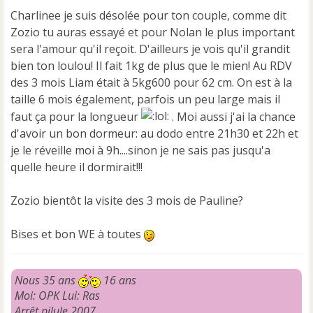
g
e
Charlinee je suis désolée pour ton couple, comme dit
n
Zozio tu auras essayé et pour Nolan le plus important
o
sera l'amour qu'il reçoit. D'ailleurs je vois qu'il grandit
n
bien ton loulou! Il fait 1kg de plus que le mien! Au RDV
l
u
des 3 mois Liam était à 5kg600 pour 62 cm. On est à la
taille 6 mois également, parfois un peu large mais il
faut ça pour la longueur
. Moi aussi j'ai la chance
d'avoir un bon dormeur: au dodo entre 21h30 et 22h et
je le réveille moi à 9h....sinon je ne sais pas jusqu'a
quelle heure il dormirait!!!
Zozio bientôt la visite des 3 mois de Pauline?
Bises et bon WE à toutes
Nous 35 ans
16 ans
Moi: OPK Lui: Ras
Arrêt pilule 2007