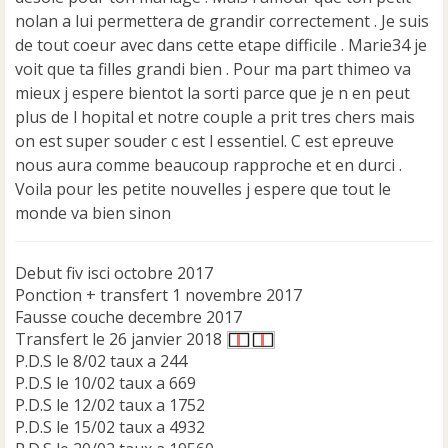
o
nolan a lui permettera de grandir correctement . Je suis
n
de tout coeur avec dans cette etape difficile . Marie34 je
l
u
voit que ta filles grandi bien . Pour ma part thimeo va
mieux j espere bientot la sorti parce que je n en peut
plus de l hopital et notre couple a prit tres chers mais
on est super souder c est l essentiel. C est epreuve
nous aura comme beaucoup rapproche et en durci .
Voila pour les petite nouvelles j espere que tout le
monde va bien sinon
Debut fiv isci octobre 2017
Ponction + transfert 1 novembre 2017
Fausse couche decembre 2017
Transfert le 26 janvier 2018
P.D.S le 8/02 taux a 244
P.D.S le 10/02 taux a 669
P.D.S le 12/02 taux a 1752
P.D.S le 15/02 taux a 4932