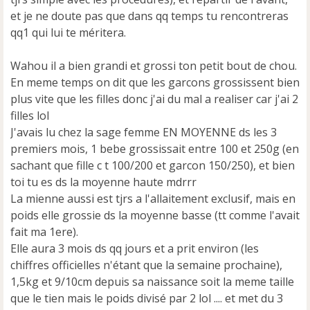
l
u
et je ne doute pas que dans qq temps tu rencontreras
qq1 qui lui te méritera.
Wahou il a bien grandi et grossi ton petit bout de chou.
En meme temps on dit que les garcons grossissent bien
plus vite que les filles donc j'ai du mal a realiser car j'ai 2
filles lol
J'avais lu chez la sage femme EN MOYENNE ds les 3
premiers mois, 1 bebe grossissait entre 100 et 250g (en
sachant que fille c t 100/200 et garcon 150/250), et bien
toi tu es ds la moyenne haute mdrrr
La mienne aussi est tjrs a l'allaitement exclusif, mais en
poids elle grossie ds la moyenne basse (tt comme l'avait
fait ma 1ere).
Elle aura 3 mois ds qq jours et a prit environ (les
chiffres officielles n'étant que la semaine prochaine),
1,5kg et 9/10cm depuis sa naissance soit la meme taille
que le tien mais le poids divisé par 2 lol .... et met du 3