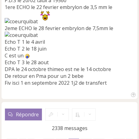
P.D.S le 20/02 taux a 19560
1ere ECHO le 22 fevrier embrylon de 3,5 mm le
2eme ECHO le 28 fevrier embrylon de 7,5mm le
Echo T 1 le 4 avril
Echo T 2 le 18 juin
C est un
Echo T 3 le 28 aout
DPA le 24 octobre thimeo est ne le 14 octobre
De retour en Pma pour un 2 bebe
Fiv isci 1 en septembre 2022 1j2 de transfert
H
a
u
Répondre
t
2338 messages