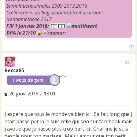
Stimulations simples 2009,2013,2016
Cœlioscopie: drilling ovarien/retrait de lésions
d'endométriose 2017
FIV 1 Janvier 2018:
DPA le 21/10
H
a
Cite
u
t
Becca85
M
26 janv. 2019 à 18:01
e
s
s
J espere que tous le monde va bien ici . Sa fait long que j
a
etait passe par la je suis celle qui son sur facebook mais
g
e
j avoue que je passe plus trop part ici . Charline je suis
n
desole pour ton mariage . Mais l amour que ton petit