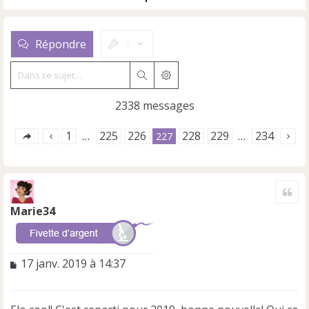
Répondre
Rechercher
Recherche avancée
2338 messages
1
225
226
228
229
234
…
227
…
Cite
Marie34
M
17 janv. 2019 à 14:37
e
s
s