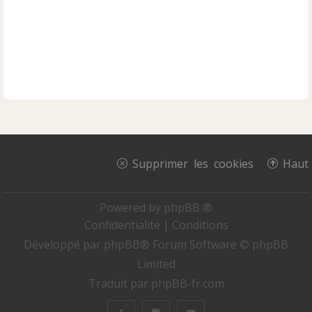
Supprimer les cookies
Haut
Powered by
phpBB ®
Confidentialité
|
Conditions
Développé par
phpBB
® Forum Software © phpBB
Limited
Traduit par
phpBB-fr.com