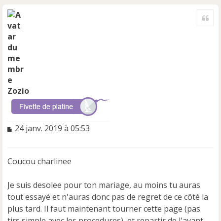
H
a
Cite
u
t
Zozio
M
24 janv. 2019 à 05:53
e
s
s
Coucou charlinee
a
g
e
Je suis desolee pour ton mariage, au moins tu auras
n
tout essayé et n'auras donc pas de regret de ce côté la
o
plus tard. Il faut maintenant tourner cette page (pas
n
tjrs simple avec les procedures), et repartir de l'avant,