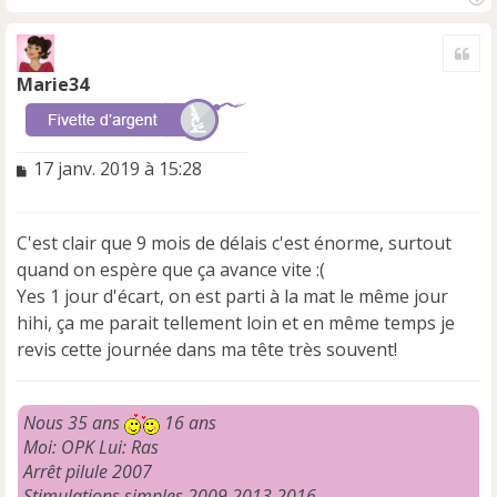
H
a
Cite
u
t
Marie34
M
17 janv. 2019 à 15:28
e
s
s
C'est clair que 9 mois de délais c'est énorme, surtout
a
quand on espère que ça avance vite :(
g
e
Yes 1 jour d'écart, on est parti à la mat le même jour
n
hihi, ça me parait tellement loin et en même temps je
o
revis cette journée dans ma tête très souvent!
n
l
u
Nous 35 ans
16 ans
Moi: OPK Lui: Ras
Arrêt pilule 2007
Stimulations simples 2009,2013,2016