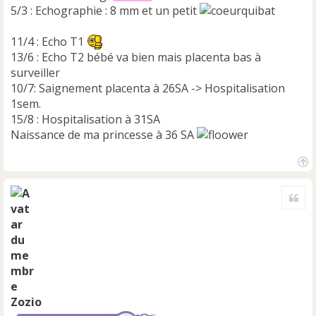
5/3 : Echographie : 8 mm et un petit
11/4 : Echo T1
13/6 : Echo T2 bébé va bien mais placenta bas à
surveiller
10/7: Saignement placenta à 26SA -> Hospitalisation
1sem.
15/8 : Hospitalisation à 31SA
Naissance de ma princesse à 36 SA
H
a
Cite
u
t
Zozio