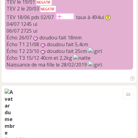
TEV le 19/01
TEV 2 le 20/03
TEV 18/06 pds 02/07
taux à 494ui
04/07 1245 ui
06/07 2725 ui
Écho 26/07
doudou fait 18mm
Écho T1 21/08
doudou fait 5,4cm
Écho T2 23/10
doudou fait 25cm
Écho T3 15/12 40cm et 2,2kg
Naissance de ma fille le 28/02/2019
H
a
Cite
u
t