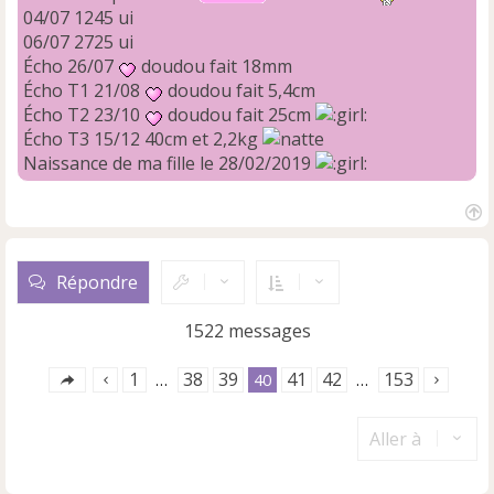
04/07 1245 ui
06/07 2725 ui
Écho 26/07
doudou fait 18mm
Écho T1 21/08
doudou fait 5,4cm
Écho T2 23/10
doudou fait 25cm
Écho T3 15/12 40cm et 2,2kg
Naissance de ma fille le 28/02/2019
H
a
u
Répondre
t
1522 messages
1
38
39
41
42
153
…
40
…
Aller à