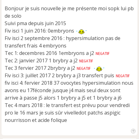
s
Bonjour je suis nouvelle je me présente moi sopk lui pb
a
de solo
g
e
Suivi pma depuis juin 2015
n
Fiv isci 1 juin 2016: 0embryons
o
Fiv isci 2 septembre 2016 : hypersimulation pas de
n
transfert frais 4 embryons
l
u
Tec 1: decembres 2016 1embryons a j2
Tec 2: janvier 2017 1 brybry a j2
Tec 3 fervier 2017 2brybry a j2
Fiv isci 3: juillet 2017 2 brybry a j3 transfert puis
fiv isci 4: fervier 2018 37 ovocytes hypersimulation nous
avons eu 17féconde jusque j4 mais seul deux sont
arrive à passe j5 alors 1 brybry a j5 et 1 brybry a j6
Tec 4 mars 2018 : le transfert est prévu pour vendredi
pro le 16 mars je suis sûr vivelledot patchs aspigic
nourrisson et acide folique
H