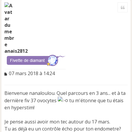
a
Cite
u
t
anais2812
M
07 mars 2018 à 14:24
e
s
s
Bienvenue nanaloulou. Quel parcours en 3 ans... et à ta
a
dernière fiv 37 ovocytes
tu m'étonne que tu étais
g
e
en hyperstim!
n
o
Je pense aussi avoir mon tec autour du 17 mars.
n
Tu as déjà eu un contrôle écho pour ton endometre?
l