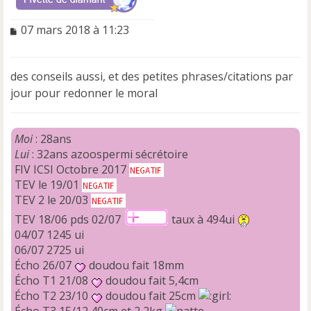
M
07 mars 2018 à 11:23
e
s
s
des conseils aussi, et des petites phrases/citations par
a
jour pour redonner le moral
g
e
n
o
Moi
: 28ans
n
Lui
: 32ans azoospermi sécrétoire
l
FIV ICSI Octobre 2017
u
TEV le 19/01
TEV 2 le 20/03
TEV 18/06 pds 02/07
taux à 494ui
04/07 1245 ui
06/07 2725 ui
Écho 26/07
doudou fait 18mm
Écho T1 21/08
doudou fait 5,4cm
Écho T2 23/10
doudou fait 25cm
Écho T3 15/12 40cm et 2,2kg