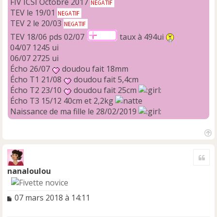
FIV ICSI Octobre 2017
u
TEV le 19/01
TEV 2 le 20/03
TEV 18/06 pds 02/07
taux à 494ui
04/07 1245 ui
06/07 2725 ui
Écho 26/07
doudou fait 18mm
Écho T1 21/08
doudou fait 5,4cm
Écho T2 23/10
doudou fait 25cm
Écho T3 15/12 40cm et 2,2kg
Naissance de ma fille le 28/02/2019
H
a
Cite
u
t
nanaloulou
M
07 mars 2018 à 14:11
e
s