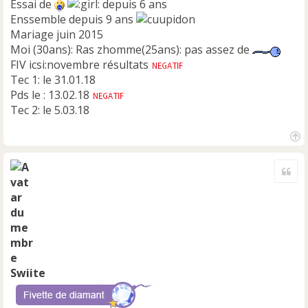
Essai de
depuis 6 ans
Enssemble depuis 9 ans
Mariage juin 2015
Moi (30ans): Ras zhomme(25ans): pas assez de
FIV icsi:novembre résultats
Tec 1: le 31.01.18
Pds le : 13.02.18
Tec 2: le 5.03.18
H
a
Cite
u
t
Swiite