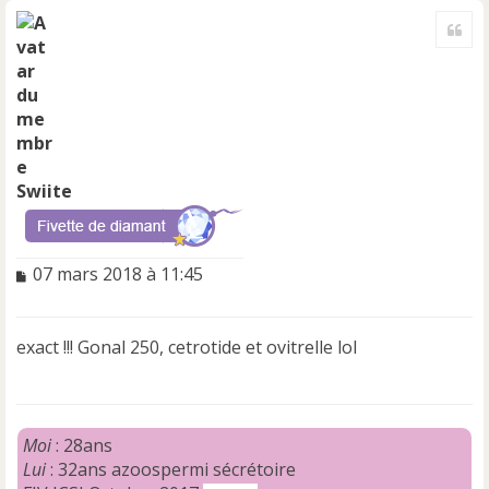
a
Cite
u
t
Swiite
M
07 mars 2018 à 11:45
e
s
s
exact !!! Gonal 250, cetrotide et ovitrelle lol
a
g
e
n
o
Moi
: 28ans
n
Lui
: 32ans azoospermi sécrétoire
l