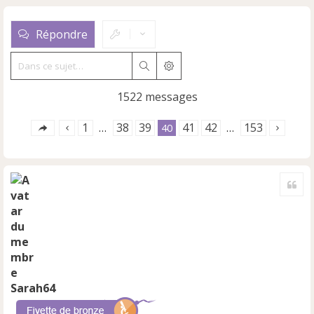
Répondre
Rechercher
Recherche avancée
1522 messages
1
38
39
41
42
153
…
40
…
Cite
Sarah64