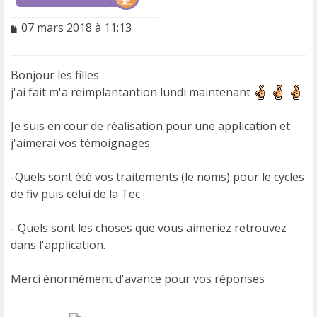
M
07 mars 2018 à 11:13
e
s
s
Bonjour les filles
a
j'ai fait m'a reimplantantion lundi maintenant
g
e
n
Je suis en cour de réalisation pour une application et
o
j'aimerai vos témoignages:
n
l
u
-Quels sont été vos traitements (le noms) pour le cycles
de fiv puis celui de la Tec
- Quels sont les choses que vous aimeriez retrouvez
dans l'application.
Merci énormément d'avance pour vos réponses