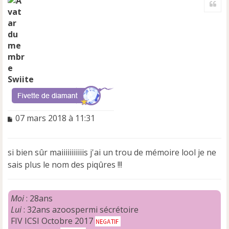
u
t
Swiite
M
07 mars 2018 à 11:31
e
s
s
si bien sûr maiiiiiiiiiiis j'ai un trou de mémoire lool je ne
a
sais plus le nom des piqûres !!!
g
e
n
o
Moi
: 28ans
n
Lui
: 32ans azoospermi sécrétoire
l
FIV ICSI Octobre 2017
u