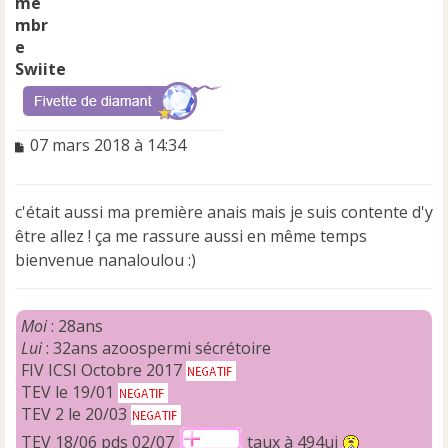
Swiite
M
07 mars 2018 à 14:34
e
s
s
c'était aussi ma première anais mais je suis contente d'y
a
être allez ! ça me rassure aussi en même temps
g
e
bienvenue nanaloulou :)
n
o
n
Moi
: 28ans
l
Lui
: 32ans azoospermi sécrétoire
u
FIV ICSI Octobre 2017
TEV le 19/01
TEV 2 le 20/03
TEV 18/06 pds 02/07
taux à 494ui