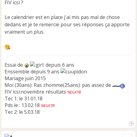
e
FIV icsi ?
n
o
Le calendrier est en place j'ai mis pas mal de chose
n
dedans et je te remercie pour ses réponses ça apporte
l
u
vraiment un plus.
Essai de
depuis 6 ans
Enssemble depuis 9 ans
Mariage juin 2015
Moi (30ans): Ras zhomme(25ans): pas assez de
FIV icsi:novembre résultats
Tec 1: le 31.01.18
Pds le : 13.02.18
Tec 2: le 5.03.18
H
a
Cite