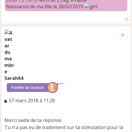
Naissance de ma fille le 28/02/2019
H
a
Cite
u
t
Sarah64
M
07 mars 2018 à 11:28
e
s
s
Merci swite de ta réponse.
a
Tu n'a pas eu de traitement sur ta stimulation pour la
g