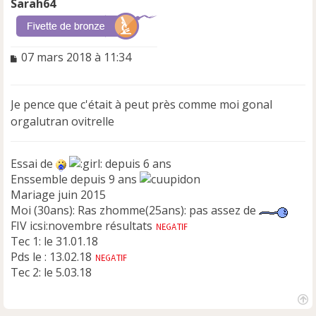
Sarah64
M
07 mars 2018 à 11:34
e
s
s
Je pence que c'était à peut près comme moi gonal
a
orgalutran ovitrelle
g
e
n
Essai de
o
depuis 6 ans
n
Enssemble depuis 9 ans
l
Mariage juin 2015
u
Moi (30ans): Ras zhomme(25ans): pas assez de
FIV icsi:novembre résultats
Tec 1: le 31.01.18
Pds le : 13.02.18
Tec 2: le 5.03.18
H