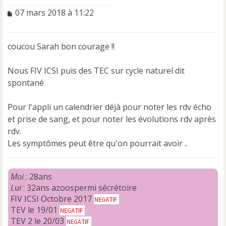
M
07 mars 2018 à 11:22
e
s
s
coucou Sarah bon courage !!
a
g
e
Nous FIV ICSI puis des TEC sur cycle naturel dit
n
spontané
o
n
Pour l'appli un calendrier déjà pour noter les rdv écho
l
u
et prise de sang, et pour noter les évolutions rdv après
rdv.
Les symptômes peut être qu'on pourrait avoir ..
Moi
: 28ans
Lui
: 32ans azoospermi sécrétoire
FIV ICSI Octobre 2017
TEV le 19/01
TEV 2 le 20/03