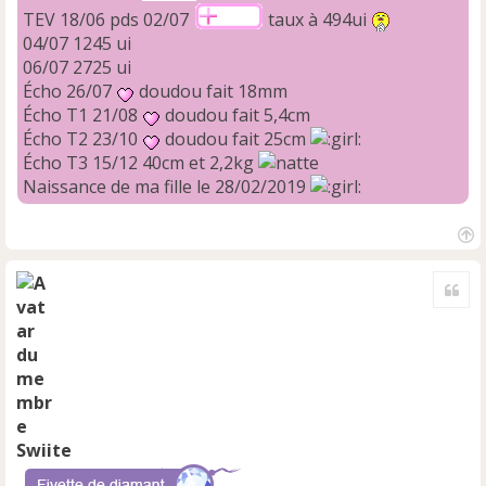
TEV 18/06 pds 02/07
taux à 494ui
04/07 1245 ui
06/07 2725 ui
Écho 26/07
doudou fait 18mm
Écho T1 21/08
doudou fait 5,4cm
Écho T2 23/10
doudou fait 25cm
Écho T3 15/12 40cm et 2,2kg
Naissance de ma fille le 28/02/2019
H
a
Cite
u
t
Swiite