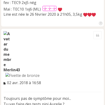
fev : TEC9 2xj5 nég
Mai : TEC10 1xj6 (ML)
Line est née le 26 février 2020 à 21h05, 3,5kg
H
a
Cite
u
t
Merlin43
M
02 avr. 2018 à 16:58
e
s
s
Toujours pas de symptôme pour moi...
a
Tu vas faire des tests pipi Aurelie ?
g