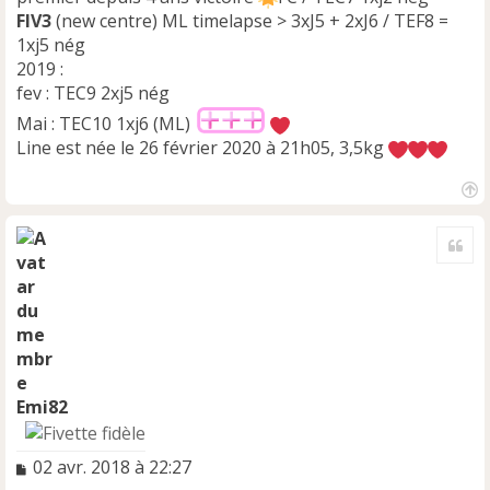
FIV3
(new centre) ML timelapse > 3xJ5 + 2xJ6 / TEF8 =
1xj5 nég
2019 :
fev : TEC9 2xj5 nég
Mai : TEC10 1xj6 (ML)
Line est née le 26 février 2020 à 21h05, 3,5kg
H
a
Cite
u
t
Emi82
M
02 avr. 2018 à 22:27
e