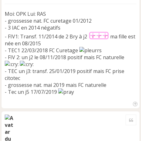
Moi: OPK Lui: RAS
- grossesse nat. FC curetage 01/2012
- 3 IAC en 2014 négatifs
- FIV1: Transf. 11/2014 de 2 Bry à j2
ma fille est
née en 08/2015
- TEC1 22/03/2018 FC Curetage
- FIV 2: un j2 le 08/11/2018 positif mais FC naturelle
- TEC un j3: transf. 25/01/2019 positif mais FC prise
citotec
- grossesse nat. mai 2019 mais FC naturelle
- Tec un j5 17/07/2019
H
a
Cite
u
t