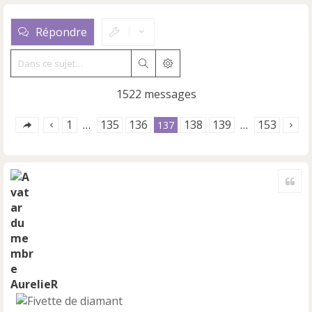
Répondre
Rechercher
Recherche avancée
1522 messages
1
135
136
138
139
153
…
137
…
Cite
AurelieR