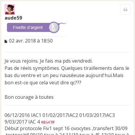
a
Cite
u
t
aude59
M
02 avr. 2018 à 18:50
e
s
s
Je vous rejoins. Je fais ma pds vendredi.
a
Pas de réels symptômes. Quelques tiraillements dans le
g
e
bas du ventre et un peu nauséeuse aujourd'hui.Mais
n
bon est-ce que cela veut dire qc???
o
n
Bon courage à toutes
l
u
06/12/2016 IAC1 01/02/2017IAC2 01/03/2017IAC3
9/03/2017 IAC 4
Début protocole Fiv1 sept 16 ovocytes ,transfert 30/09
,testpositif 09/10 taux à 24 11/10 taux à 45 13/10 taux à