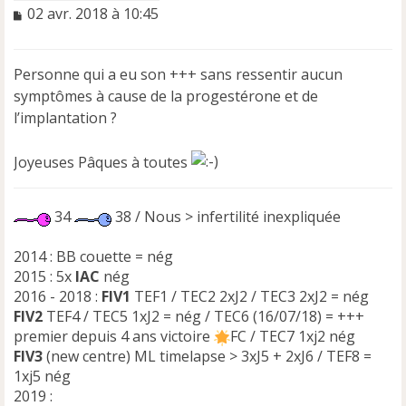
M
02 avr. 2018 à 10:45
e
s
s
Personne qui a eu son +++ sans ressentir aucun
a
symptômes à cause de la progestérone et de
g
e
l’implantation ?
n
o
Joyeuses Pâques à toutes
n
l
u
34
38 / Nous > infertilité inexpliquée
2014 : BB couette = nég
2015 : 5x
IAC
nég
2016 - 2018 :
FIV1
TEF1 / TEC2 2xJ2 / TEC3 2xJ2 = nég
FIV2
TEF4 / TEC5 1xJ2 = nég / TEC6 (16/07/18) = +++
premier depuis 4 ans victoire
FC / TEC7 1xj2 nég
FIV3
(new centre) ML timelapse > 3xJ5 + 2xJ6 / TEF8 =
1xj5 nég
2019 :