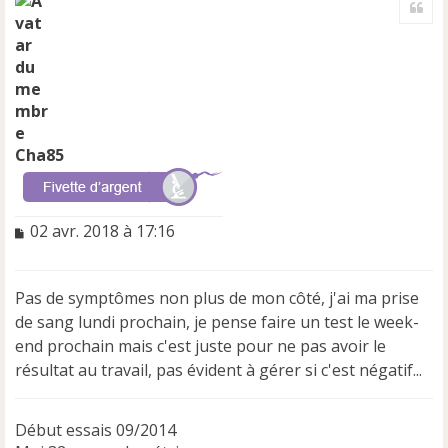
u
t
Cha85
M
02 avr. 2018 à 17:16
e
s
s
Pas de symptômes non plus de mon côté, j'ai ma prise
a
de sang lundi prochain, je pense faire un test le week-
g
e
end prochain mais c'est juste pour ne pas avoir le
n
résultat au travail, pas évident à gérer si c'est négatif...
o
n
l
Début essais 09/2014
u