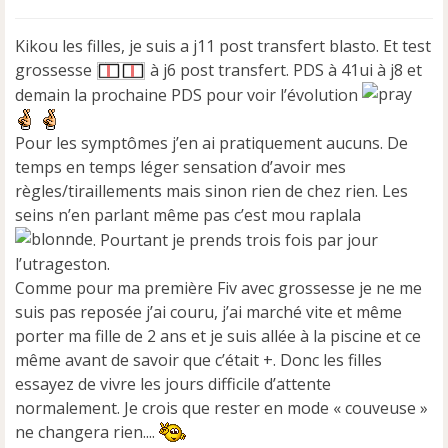
s
s
Kikou les filles, je suis a j11 post transfert blasto. Et test
a
grossesse
à j6 post transfert. PDS à 41ui à j8 et
g
e
demain la prochaine PDS pour voir l’évolution
n
o
Pour les symptômes j’en ai pratiquement aucuns. De
n
temps en temps léger sensation d’avoir mes
l
u
règles/tiraillements mais sinon rien de chez rien. Les
seins n’en parlant même pas c’est mou raplala
. Pourtant je prends trois fois par jour
l’utrageston.
Comme pour ma première Fiv avec grossesse je ne me
suis pas reposée j’ai couru, j’ai marché vite et même
porter ma fille de 2 ans et je suis allée à la piscine et ce
même avant de savoir que c’était +. Donc les filles
essayez de vivre les jours difficile d’attente
normalement. Je crois que rester en mode « couveuse »
ne changera rien....