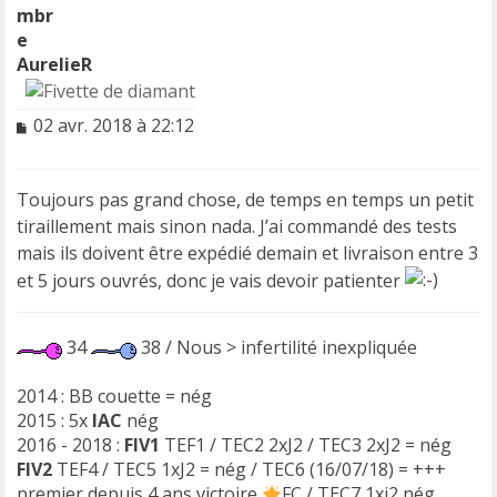
AurelieR
M
02 avr. 2018 à 22:12
e
s
s
Toujours pas grand chose, de temps en temps un petit
a
tiraillement mais sinon nada. J’ai commandé des tests
g
e
mais ils doivent être expédié demain et livraison entre 3
n
et 5 jours ouvrés, donc je vais devoir patienter
o
n
l
34
38 / Nous > infertilité inexpliquée
u
2014 : BB couette = nég
2015 : 5x
IAC
nég
2016 - 2018 :
FIV1
TEF1 / TEC2 2xJ2 / TEC3 2xJ2 = nég
FIV2
TEF4 / TEC5 1xJ2 = nég / TEC6 (16/07/18) = +++
premier depuis 4 ans victoire
FC / TEC7 1xj2 nég