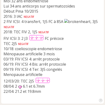
Moi 32 ans endométriose
Lui 34 ans anticorps sur spermatozoïdes
Début Pma 10/2015
2016: 3 IAC
2 FIV ICSI: 4 transfert, 1J5 FC à 8SA
, 3J5
2018: TEC FIV 2, 1J5
FIV ICSI 3: 2 J3
FC précoce
TEC 2J5
10/18: coelioscopie endometriose
Ménopause artificielle 3 mois
03/19: FIV ICSI 4: arrêt protocole
06/19: FIV ICSI 4 Bis: arrêt protocole
09/19: FIV ICSI 4 Ter: 3J5 congelés
Menopause artificielle
12/03/20: TEC 2J5
08/04: 2
6.1 et 6.7mm
22/04: 21.2 et 19.8mm
H