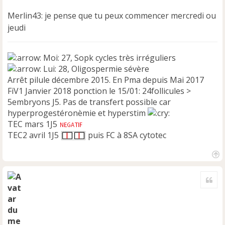
o
Merlin43: je pense que tu peux commencer mercredi ou
n
jeudi
l
u
Moi: 27, Sopk cycles très irréguliers
Lui: 28, Oligospermie sévère
Arrêt pilule décembre 2015. En Pma depuis Mai 2017
FiV1 Janvier 2018 ponction le 15/01: 24follicules >
5embryons J5. Pas de transfert possible car
hyperprogestéronèmie et hyperstim
TEC mars 1J5
TEC2 avril 1J5
puis FC à 8SA cytotec
H
a
Cite
u
t