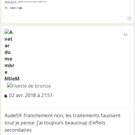
Echo 3/11
: petit raisin fait 2,84 cm
T1 : 19/11 16h
H
a
Cite
u
t
MlleM
M
02 avr. 2018 à 21:51
e
s
s
Aude59: franchement non, les traitements faussent
a
tout je pense. j'ai toujours beaucoup d'effets
g
e
secondaires
n