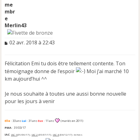
Merlin43
M
02 avr. 2018 à 22:43
e
s
s
Félicitation Emi tu dois être tellement contente. Ton
a
témoignage donne de l’espoir
Moi j’ai marché 10
g
e
km aujourd’hui ^^
n
o
Je nous souhaite à toutes une aussi bonne nouvelle
n
pour les jours à venir
l
u
Elle
: 33 ans
Lui
: 31 ans
Eux
: 11 ans
(mariés en 2011)
PMA
: 31/03/17
IAC
IAC 1
(09/06/17) ;
IAC 2
(05/07/17) ;
IAC 4
(04/12/17) : échecs