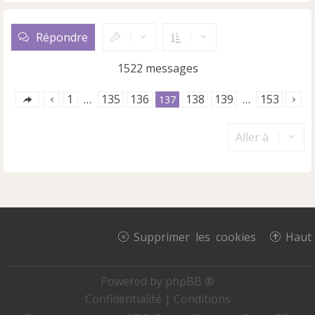
H
a
u
Répondre
t
1522 messages
1
135
136
138
139
153
…
137
…
Aller à
Supprimer les cookies
Haut
Powered by
phpBB ®
Confidentialité
|
Conditions