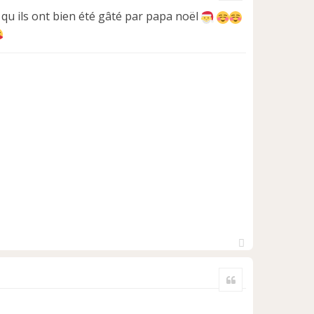
 qu ils ont bien été gâté par papa noël
H
a
Citer
u
t