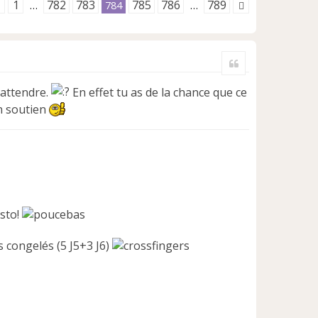
1
782
783
785
786
789
…
784
…
Citer
’attendre.
En effet tu as de la chance que ce
on soutien
asto!
es congelés (5 J5+3 J6)