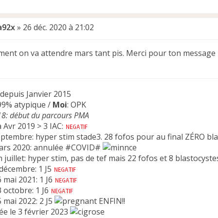
a92x
»
26 déc. 2020 à 21:02
ement on va attendre mars tant pis. Merci pour ton message 
 depuis Janvier 2015
 99% atypique /
Moi
: OPK
18: début du parcours PMA
 Avr 2019 > 3 IAC:
ptembre: hyper stim stade3. 28 fofos pour au final ZÉRO bl
rs 2020: annulée #COVID#
 juillet: hyper stim, pas de tef mais 22 fofos et 8 blastocyst
 décembre: 1 J5
6 mai 2021: 1 J6
3 octobre: 1 J6
5 mai 2022: 2 J5
ENFIN!!
ée le 3 février 2023