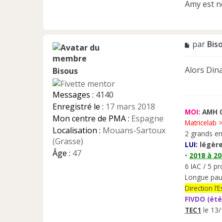
Amy est n
M
par
Bis
e
s
Alors Dina
Bisous
s
a
g
Messages :
4140
e
Enregistré le :
17 mars 2018
n
MOI:
AMH 0
Mon centre de PMA :
Espagne
o
Matricelab 
n
Localisation :
Mouans-Sartoux
2 grands en
l
(Grasse)
LUI:
légère
u
Âge :
47
•
2018 à 2
6 IAC / 5 pr
Longue pau
Direction l
FIVDO (été
TEC1
le 13/