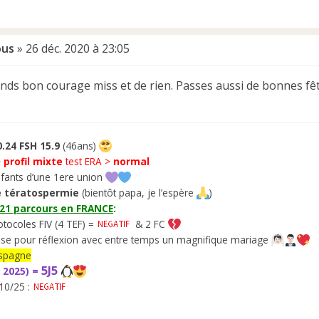
ous
»
26 déc. 2020 à 23:05
nds bon courage miss et de rien. Passes aussi de bonnes fête
.24 FSH 15.9
(46ans)
>
profil mixte
test ERA >
normal
fants d’une 1ere union
 tératospermie
(bientôt papa, je l’espère
)
021 parcours en FRANCE
:
otocoles FIV (4 TEF) =
& 2 FC
se pour réflexion avec entre temps un magnifique mariage
’Espagne
5J5
 2025) =
10/25 :