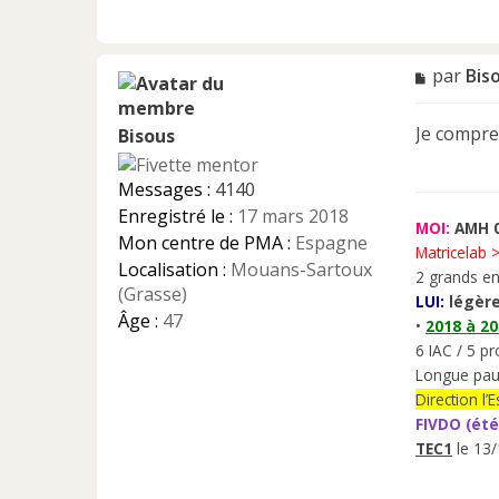
M
par
Bis
e
s
Je compre
Bisous
s
a
g
Messages :
4140
e
Enregistré le :
17 mars 2018
n
MOI:
AMH 0
Mon centre de PMA :
Espagne
o
Matricelab 
n
Localisation :
Mouans-Sartoux
2 grands en
l
(Grasse)
LUI:
légère
u
Âge :
47
•
2018 à 2
6 IAC / 5 pr
Longue pau
Direction l
FIVDO (été
TEC1
le 13/