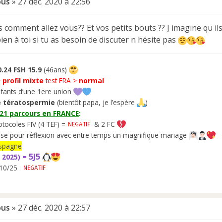
ous
»
27 déc. 2020 à 22:56
les comment allez vous?? Et vos petits bouts ?? J imagine qu 
ien à toi si tu as besoin de discuter n hésite pas
.24 FSH 15.9
(46ans)
>
profil mixte
test ERA >
normal
fants d’une 1ere union
 tératospermie
(bientôt papa, je l’espère
)
021 parcours en FRANCE
:
otocoles FIV (4 TEF) =
& 2 FC
se pour réflexion avec entre temps un magnifique mariage
’Espagne
5J5
 2025) =
10/25 :
ous
»
27 déc. 2020 à 22:57