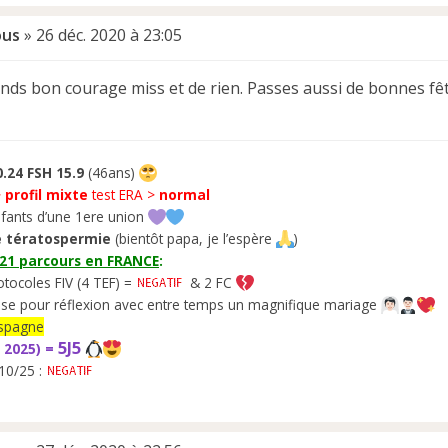
ous
»
26 déc. 2020 à 23:05
nds bon courage miss et de rien. Passes aussi de bonnes fête
.24 FSH 15.9
(46ans)
>
profil mixte
test ERA >
normal
fants d’une 1ere union
 tératospermie
(bientôt papa, je l’espère
)
021 parcours en FRANCE
:
otocoles FIV (4 TEF) =
& 2 FC
se pour réflexion avec entre temps un magnifique mariage
’Espagne
5J5
 2025) =
10/25 :