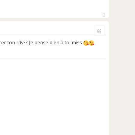
H
a
Citer
u
t
cer ton rdv?? Je pense bien à toi miss