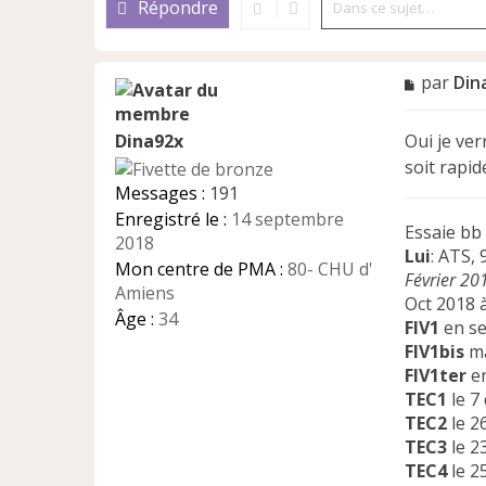
Répondre
M
par
Din
e
s
Oui je ve
Dina92x
s
a
soit rapid
g
Messages :
191
e
Enregistré le :
14 septembre
n
Essaie bb
2018
o
Lui
: ATS,
n
Mon centre de PMA :
80- CHU d'
Février 20
l
Amiens
Oct 2018 à
u
Âge :
34
FIV1
en se
FIV1bis
ma
FIV1ter
en
TEC1
le 7
TEC2
le 2
TEC3
le 2
TEC4
le 2