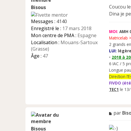
s
Coucou les
Bisous
s
a
Dina je pe
g
Messages :
4140
e
Enregistré le :
17 mars 2018
n
MOI:
AMH 0
Mon centre de PMA :
Espagne
o
Matricelab 
n
Localisation :
Mouans-Sartoux
2 grands en
l
(Grasse)
LUI:
légère
u
Âge :
47
•
2018 à 2
6 IAC / 5 pr
Longue pau
Direction l
FIVDO (été
TEC1
le 13/
M
par
Bis
e
s
Bisous
s