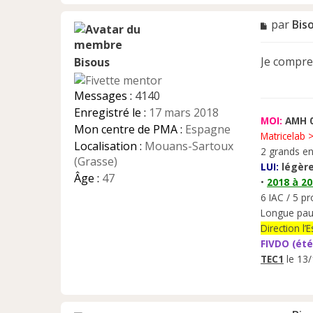
M
par
Bis
e
s
Je compre
Bisous
s
a
g
Messages :
4140
e
Enregistré le :
17 mars 2018
n
MOI:
AMH 0
Mon centre de PMA :
Espagne
o
Matricelab 
n
Localisation :
Mouans-Sartoux
2 grands en
l
(Grasse)
LUI:
légère
u
Âge :
47
•
2018 à 2
6 IAC / 5 pr
Longue pau
Direction l
FIVDO (été
TEC1
le 13/