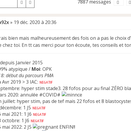
7887 messages
Rechercher
Recherche avancée
a92x
»
19 déc. 2020 à 20:36
rrais bien mais malheureusement des fois on a pas le choix d
e chez toi. En tt cas merci pour ton écoute, tes conseils et t
 depuis Janvier 2015
 99% atypique /
Moi
: OPK
18: début du parcours PMA
 Avr 2019 > 3 IAC:
ptembre: hyper stim stade3. 28 fofos pour au final ZÉRO bl
rs 2020: annulée #COVID#
 juillet: hyper stim, pas de tef mais 22 fofos et 8 blastocyst
 décembre: 1 J5
6 mai 2021: 1 J6
3 octobre: 1 J6
5 mai 2022: 2 J5
ENFIN!!