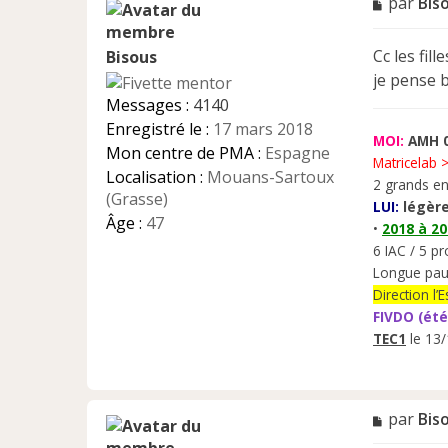
M
par
Bis
e
s
Cc les fil
Bisous
s
a
je pense b
g
Messages :
4140
e
Enregistré le :
17 mars 2018
n
MOI:
AMH 0
Mon centre de PMA :
Espagne
o
Matricelab 
n
Localisation :
Mouans-Sartoux
2 grands en
l
(Grasse)
LUI:
légère
u
Âge :
47
•
2018 à 2
6 IAC / 5 pr
Longue pau
Direction l
FIVDO (été
TEC1
le 13/
M
par
Bis
e