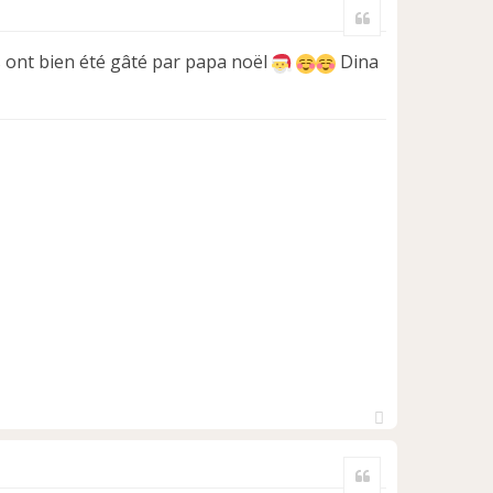
Citer
u
t
ils ont bien été gâté par papa noël
Dina
H
a
Citer
u
t