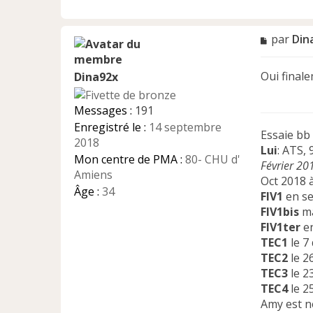
M
par
Din
e
s
Oui final
Dina92x
s
a
g
Messages :
191
e
Enregistré le :
14 septembre
n
Essaie bb
2018
o
Lui
: ATS,
n
Mon centre de PMA :
80- CHU d'
Février 20
l
Amiens
Oct 2018 à
u
Âge :
34
FIV1
en se
FIV1bis
ma
FIV1ter
en
TEC1
le 7
TEC2
le 2
TEC3
le 2
TEC4
le 2
Amy est n