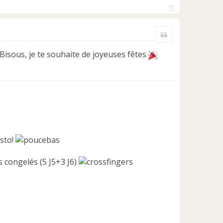
H
a
Citer
u
t
Bisous, je te souhaite de joyeuses fêtes
asto!
es congelés (5 J5+3 J6)