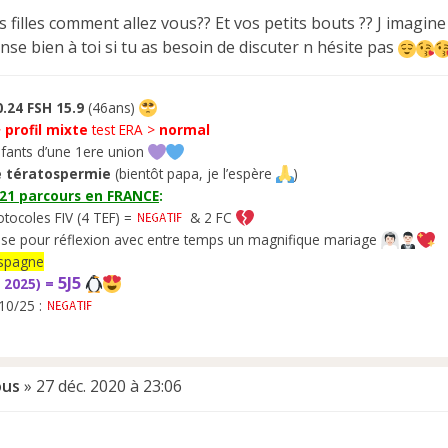
 filles comment allez vous?? Et vos petits bouts ?? J imagine
nse bien à toi si tu as besoin de discuter n hésite pas
.24 FSH 15.9
(46ans)
>
profil mixte
test ERA >
normal
fants d’une 1ere union
 tératospermie
(bientôt papa, je l’espère
)
021 parcours en FRANCE
:
otocoles FIV (4 TEF) =
& 2 FC
se pour réflexion avec entre temps un magnifique mariage
’Espagne
5J5
 2025) =
10/25 :
ous
»
27 déc. 2020 à 23:06