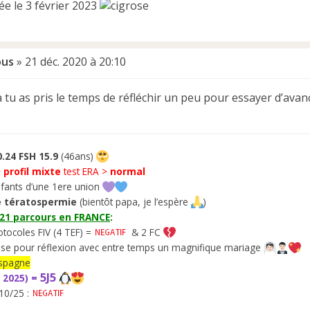
ée le 3 février 2023
ous
»
21 déc. 2020 à 20:10
 tu as pris le temps de réfléchir un peu pour essayer d’avan
.24 FSH 15.9
(46ans)
>
profil mixte
test ERA >
normal
fants d’une 1ere union
 tératospermie
(bientôt papa, je l’espère
)
021 parcours en FRANCE
:
otocoles FIV (4 TEF) =
& 2 FC
se pour réflexion avec entre temps un magnifique mariage
’Espagne
5J5
 2025) =
10/25 :