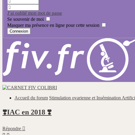
J’ai oublié mon mot de passe
Se souvenir de moi
Masquer ma présence en ligne pour cette session
Accueil du forum
Stimulation ovarienne et Insémination Artifi
❣️IAC en 2018 ❣️
Répondre