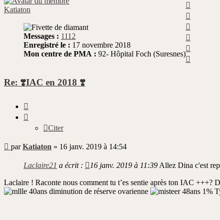
Haut
Katiaton
Haut
Haut
Haut
Messages :
1112
Enregistré le :
17 novembre 2018
Haut
Mon centre de PMA :
92- Hôpital Foch (Suresnes)
Haut
Re: ❣️IAC en 2018 ❣️
Citer
Citer
Message
par
Katiaton
»
16 janv. 2019 à 14:54
non
lu
Laclaire21
a écrit :
16 janv. 2019 à 11:39
Allez Dina c'est repa
Laclaire ! Raconte nous comment tu t’es sentie après ton IAC +++? Dé
40ans diminution de réserve ovarienne
48ans 1% Ty