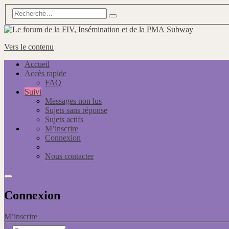
Subway
Vers le contenu
Accueil
Accès rapide
FAQ
Suivi
Messages non lus
Sujets sans réponse
Sujets actifs
M’inscrire
Connexion
Nous contacter
Connexion
M’inscrire