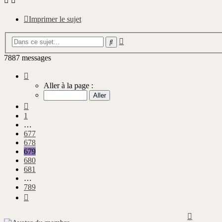
Imprimer le sujet
Recherche
Rechercher
avancée
7887 messages
Page
679
Aller à la page :
sur
789
Précédente
1
…
677
678
679
680
681
…
789
Suivante
Haut