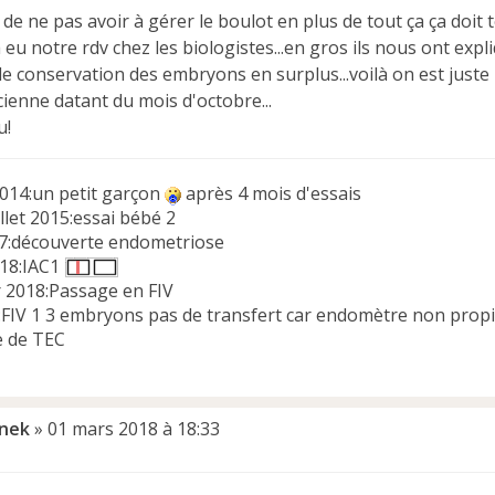
 de ne pas avoir à gérer le boulot en plus de tout ça ça doit t
 eu notre rdv chez les biologistes...en gros ils nous ont expli
le conservation des embryons en surplus...voilà on est juste
ancienne datant du mois d'octobre...
u!
014:un petit garçon
après 4 mois d'essais
llet 2015:essai bébé 2
017:découverte endometriose
018:IAC1
r 2018:Passage en FIV
8:FIV 1 3 embryons pas de transfert car endomètre non prop
e de TEC
inek
»
01 mars 2018 à 18:33