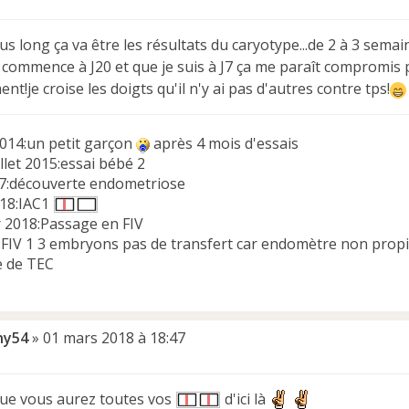
lus long ça va être les résultats du caryotype...de 2 à 3 semai
commence à J20 et que je suis à J7 ça me paraît compromis po
t!je croise les doigts qu'il n'y ai pas d'autres contre tps!
014:un petit garçon
après 4 mois d'essais
llet 2015:essai bébé 2
017:découverte endometriose
018:IAC1
r 2018:Passage en FIV
8:FIV 1 3 embryons pas de transfert car endomètre non prop
e de TEC
ny54
»
01 mars 2018 à 18:47
que vous aurez toutes vos
d'ici là