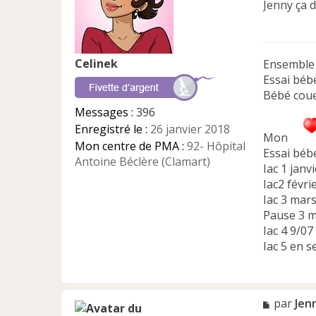
Jenny ça 
a
g
e
n
Celinek
Ensemble 
o
n
Essai bébé
l
Bébé coue
u
Messages :
396
Enregistré le :
26 janvier 2018
Mon
Mon centre de PMA :
92- Hôpital
Essai bébé
Antoine Béclère (Clamart)
Iac 1 janv
Iac2 févri
Iac 3 mars
Pause 3 m
Iac 4 9/07
Iac 5 en 
M
par
Jen
e