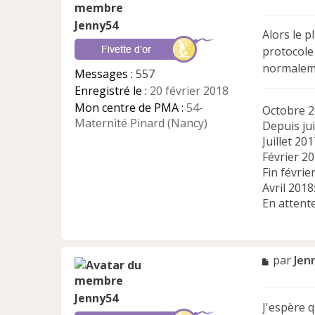
s
Jenny54
s
Alors le p
a
protocole 
g
e
normalemen
Messages :
557
n
Enregistré le :
20 février 2018
o
n
Mon centre de PMA :
54-
Octobre 2
l
Maternité Pinard (Nancy)
Depuis jui
u
Juillet 2
Février 2
Fin févrie
Avril 201
En attent
M
par
Jen
e
s
Jenny54
s
J'espère 
a