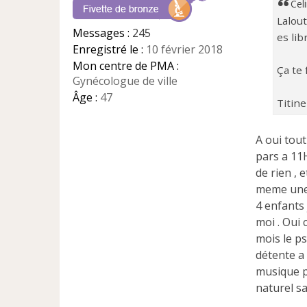
a
Cel
g
Lalout
e
Messages :
245
es lib
n
Enregistré le :
10 février 2018
o
n
Mon centre de PMA :
Ça te 
l
Gynécologue de ville
u
Âge :
47
Titine
A oui tout
pars a 11H
de rien , 
meme une 
4 enfants 
moi . Oui 
mois le p
détente a 
musique p
naturel sa