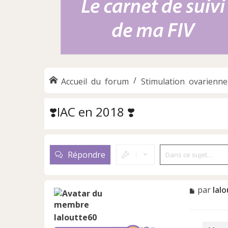
Accueil du forum
Stimulation ovarienne
❣️IAC en 2018 ❣️
Répondre
M
par
lal
e
s
laloutte60
s