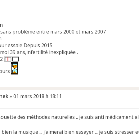
on
sans problème entre mars 2000 et mars 2007
n
essaie Depuis 2015
,moi 39 ans,infertilité inexpliquée .
02
cours
inek
»
01 mars 2018 à 18:11
houette des méthodes naturelles .. je suis anti médicament al
bien la musique ... j’aimerai bien essayer ... je suis stresser e