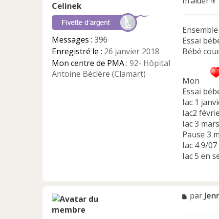
m’aider !!!
Celinek
o
n
l
Ensemble 
u
Messages :
396
Essai bébé
Enregistré le :
26 janvier 2018
Bébé coue
Mon centre de PMA :
92- Hôpital
Antoine Béclère (Clamart)
Mon
Essai bébé
Iac 1 janv
Iac2 févri
Iac 3 mars
Pause 3 m
Iac 4 9/07
Iac 5 en 
M
par
Jen
e
s