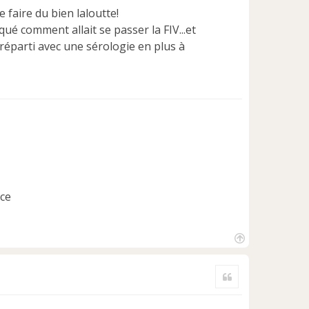
e faire du bien laloutte!
qué comment allait se passer la FIV...et
 réparti avec une sérologie en plus à
ice
H
a
Citer
u
t