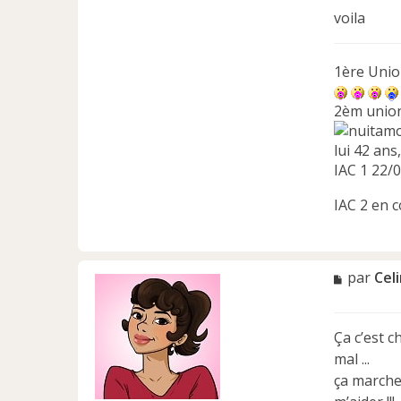
voila
1ère Uni
2èm unio
lui 42 ans
IAC 1 22/
IAC 2 en 
M
par
Cel
e
s
s
Ça c’est c
a
mal ...
g
e
ça marche 
n