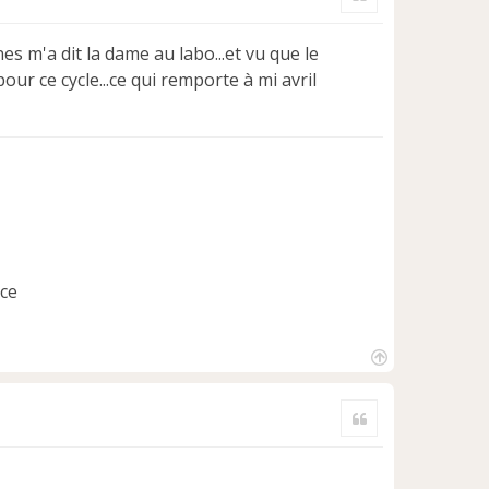
t
nes m'a dit la dame au labo...et vu que le
ur ce cycle...ce qui remporte à mi avril
ice
H
a
Citer
u
t