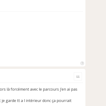
H
a
Citer
u
t
ors là forcément avec le parcours j’en ai pas
t je garde tt a l intérieur donc ça pourrait