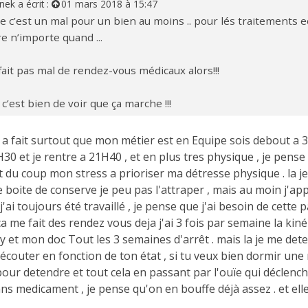
inek
a écrit :
01 mars 2018 à 15:47
e c’est un mal pour un bien au moins .. pour lés traitements ect
re n’importe quand ...
fait pas mal de rendez-vous médicaux alors!!!
 c’est bien de voir que ça marche !!!
 a fait surtout que mon métier est en Equipe sois debout a 3
30 et je rentre a 21H40 , et en plus tres physique , je pense q
et du coup mon stress a prioriser ma détresse physique . la je
boite de conserve je peu pas l'attraper , mais au moin j'ap
j'ai toujours été travaillé , je pense que j'ai besoin de cett
ca me fait des rendez vous deja j'ai 3 fois par semaine la kin
sy et mon doc Tout les 3 semaines d'arrêt . mais la je me d
écouter en fonction de ton état , si tu veux bien dormir une
our detendre et tout cela en passant par l'ouïe qui déclenc
ns medicament , je pense qu'on en bouffe déjà assez . et ell