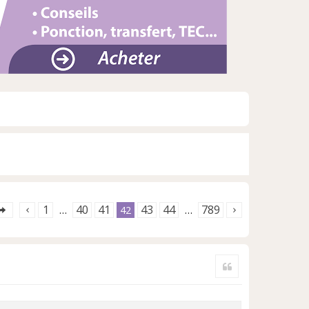
1
40
41
43
44
789
…
42
…
Citer