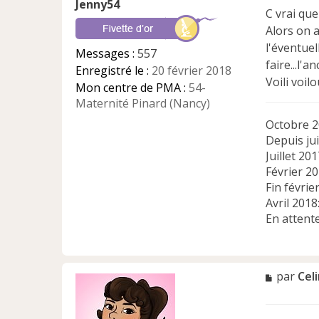
Jenny54
s
C vrai que
a
Alors on a
g
e
l'éventuel
Messages :
557
n
faire...l'
Enregistré le :
20 février 2018
o
Voili voilo
n
Mon centre de PMA :
54-
l
Maternité Pinard (Nancy)
u
Octobre 2
Depuis jui
Juillet 2
Février 2
Fin févrie
Avril 201
En attent
M
par
Cel
e
s
s