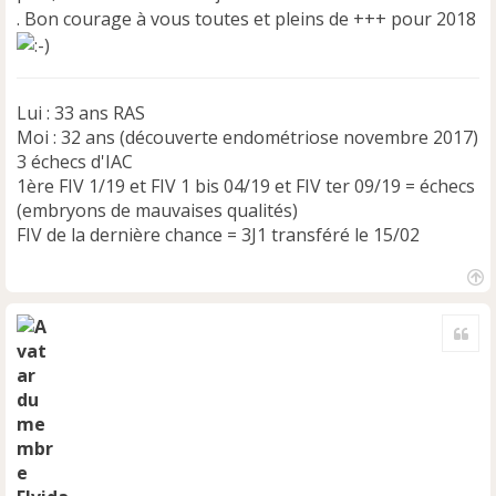
n
. Bon courage à vous toutes et pleins de +++ pour 2018
o
n
l
u
Lui : 33 ans RAS
Moi : 32 ans (découverte endométriose novembre 2017)
3 échecs d'IAC
1ère FIV 1/19 et FIV 1 bis 04/19 et FIV ter 09/19 = échecs
(embryons de mauvaises qualités)
FIV de la dernière chance = 3J1 transféré le 15/02
H
a
Cite
u
t