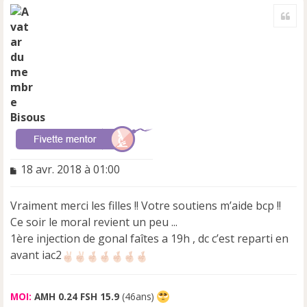
a
Cite
u
t
Bisous
M
18 avr. 2018 à 01:00
e
s
Vraiment merci les filles !! Votre soutiens m’aide bcp !!
s
a
Ce soir le moral revient un peu ...
g
1ère injection de gonal faîtes a 19h , dc c’est reparti en
e
avant iac2
n
o
n
MOI:
AMH 0.24 FSH 15.9
(46ans)
l