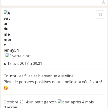
H
a
Cite
u
t
Jenny54
M
18 avr. 2018 à 09:01
e
s
Coucou les filles et bienvenue à Meline!
s
a
Plein de pensées positives et une belle journée à vous!
g
e
n
o
Octobre 2014:un petit garçon
après 4 mois
n
d'essais