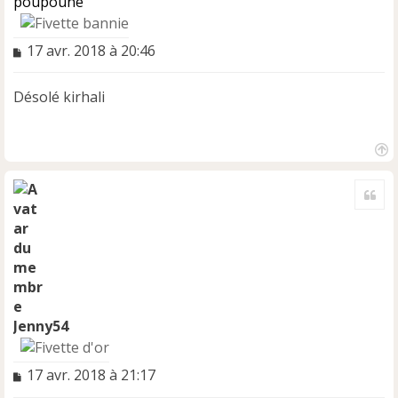
poupoune
M
17 avr. 2018 à 20:46
e
s
Désolé kirhali
s
a
g
e
H
n
a
o
Cite
u
n
t
l
u
Jenny54
M
17 avr. 2018 à 21:17
e