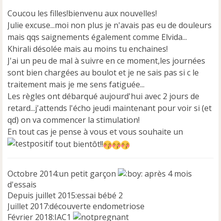
s
Coucou les filles!bienvenu aux nouvelles!
s
a
Julie excuse...moi non plus je n'avais pas eu de douleurs
g
mais qqs saignements également comme Elvida...
e
Khirali désolée mais au moins tu enchaines!
n
J'ai un peu de mal à suivre en ce moment,les journées
o
n
sont bien chargées au boulot et je ne sais pas si c le
l
traitement mais je me sens fatiguée...
u
Les règles ont débarqué aujourd'hui avec 2 jours de
retard...j'attends l'écho jeudi maintenant pour voir si (et
qd) on va commencer la stimulation!
En tout cas je pense à vous et vous souhaite un
tout bientôt!!
Octobre 2014:un petit garçon
après 4 mois
d'essais
Depuis juillet 2015:essai bébé 2
Juillet 2017:découverte endometriose
Février 2018:IAC1