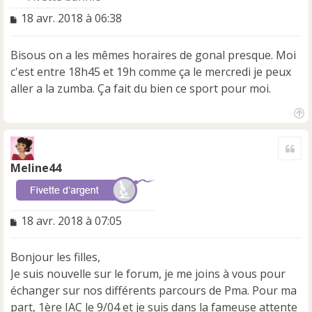
M
18 avr. 2018 à 06:38
e
s
Bisous on a les mêmes horaires de gonal presque. Moi
s
a
c'est entre 18h45 et 19h comme ça le mercredi je peux
g
aller a la zumba. Ça fait du bien ce sport pour moi.
e
n
o
H
n
a
Cite
l
u
t
u
Meline44
M
18 avr. 2018 à 07:05
e
s
Bonjour les filles,
s
a
Je suis nouvelle sur le forum, je me joins à vous pour
g
échanger sur nos différents parcours de Pma. Pour ma
e
part, 1ère IAC le 9/04 et je suis dans la fameuse attente