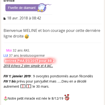
Elvida
M
18 avr. 2018 à 08:42
e
s
Bienvenue MELINE et bon courage pour cette dernière
s
a
ligne droite
g
e
n
Moi
32 ans
RAS.
o
LUI
37 ans
teratozoospermie
n
entree PMA 01/2017 pour BB 2
l
2018 échecs 2 stim simple et 4 IAC..
u
FIV 1: janvier 2019
: 9 ovocytes ponctionnés aucun fécondés
FIV 1 bis
prévu pour juin/juillet mais ......Dieu en a décidé
autrement
le 30 mars.
Notre petit miracle est née le 8/12/19