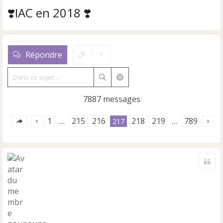
❣️IAC en 2018 ❣️
Répondre
Rechercher
Recherche avancée
7887 messages
1
215
216
218
219
789
…
217
…
Cite