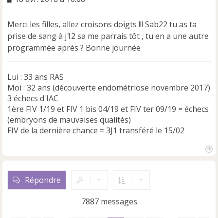
e
s
Merci les filles, allez croisons doigts !!! Sab22 tu as ta
s
a
prise de sang à j12 sa me parrais tôt , tu en a une autre
g
programmée après ? Bonne journée
e
n
o
Lui : 33 ans RAS
n
Moi : 32 ans (découverte endométriose novembre 2017)
l
3 échecs d'IAC
u
1ère FIV 1/19 et FIV 1 bis 04/19 et FIV ter 09/19 = échecs
(embryons de mauvaises qualités)
FIV de la dernière chance = 3J1 transféré le 15/02
H
a
u
Répondre
t
7887 messages