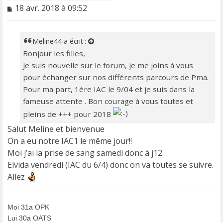
M
18 avr. 2018 à 09:52
e
s
s
Meline44
a écrit :
a
Bonjour les filles,
g
e
Je suis nouvelle sur le forum, je me joins à vous
n
pour échanger sur nos différents parcours de Pma.
o
Pour ma part, 1ère IAC le 9/04 et je suis dans la
n
fameuse attente . Bon courage à vous toutes et
l
u
pleins de +++ pour 2018
Salut Meline et bienvenue
On a eu notre IAC1 le même jour!!
Moi j’ai la prise de sang samedi donc à j12.
Elvida vendredi (IAC du 6/4) donc on va toutes se suivre.
Allez
Moi 31a OPK
Lui 30a OATS