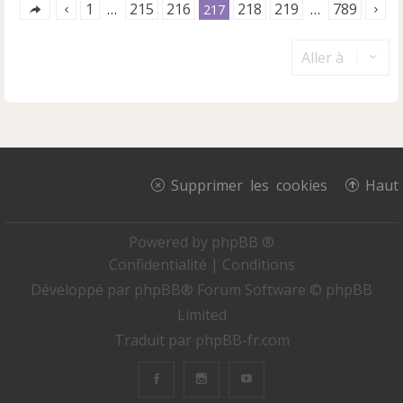
1
215
216
218
219
789
…
217
…
Aller à
Supprimer les cookies
Haut
Powered by
phpBB ®
Confidentialité
|
Conditions
Développé par
phpBB
® Forum Software © phpBB
Limited
Traduit par
phpBB-fr.com