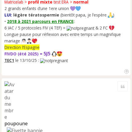
u
Matricelab >
profil mixte
test ERA >
normal
2 grands enfants d’une 1ere union
LUI:
légère tératospermie
(bientôt papa, je l’espère
)
•
2018 à 2021 parcours en FRANCE
:
6 IAC / 5 protocoles FIV (4 TEF) =
& 2 FC
Longue pause pour réflexion avec entre temps un magnifique
mariage
Direction l’Espagne
5J5
FIVDO (été 2025) =
TEC1
le 13/10/25 :
H
a
Cite
u
t
poupoune