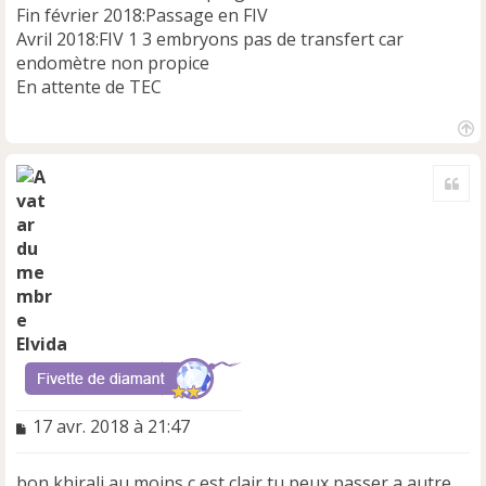
Fin février 2018:Passage en FIV
Avril 2018:FIV 1 3 embryons pas de transfert car
endomètre non propice
En attente de TEC
H
a
Cite
u
t
Elvida
M
17 avr. 2018 à 21:47
e
s
bon khirali au moins c est clair tu peux passer a autre