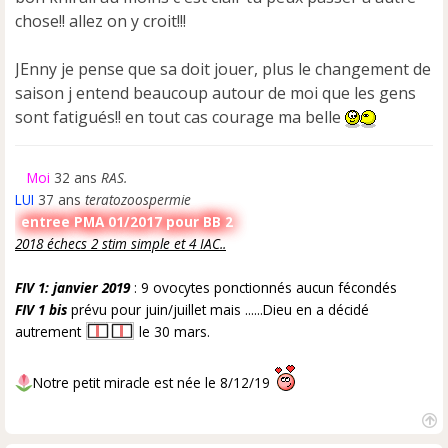
s
a
chose!! allez on y croit!!!
g
e
JEnny je pense que sa doit jouer, plus le changement de
n
saison j entend beaucoup autour de moi que les gens
o
n
sont fatigués!! en tout cas courage ma belle
l
u
Moi
32 ans
RAS.
LUI
37 ans
teratozoospermie
entree PMA 01/2017 pour BB 2
2018 échecs 2 stim simple et 4 IAC..
FIV 1: janvier 2019
: 9 ovocytes ponctionnés aucun fécondés
FIV 1 bis
prévu pour juin/juillet mais ......Dieu en a décidé
autrement
le 30 mars.
Notre petit miracle est née le 8/12/19
H