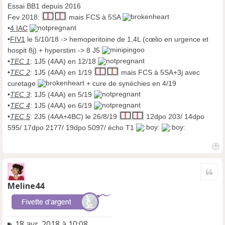
Essai BB1 depuis 2016
Fev 2018:
mais FCS à 5SA
•
4 IAC
•
FIV1
le 5/10/18 -> hemoperitoine de 1,4L (cœlio en urgence et
hospit 8j) + hyperstim -> 8 J5
•
TEC 1
: 1J5 (4AA) en 12/18
•
TEC 2
: 1J5 (4AA) en 1/19
mais FCS à 5SA+3j avec
curetage
+ cure de synéchies en 4/19
•
TEC 3
: 1J5 (4AA) en 5/19
•
TEC 4
: 1J5 (4AA) en 6/19
•
TEC 5
: 2J5 (4AA+4BC) le 26/8/19
12dpo 203/ 14dpo
595/ 17dpo 2177/ 19dpo 5097/ écho T1
H
a
Cite
u
t
Meline44
M
18 avr. 2018 à 10:08