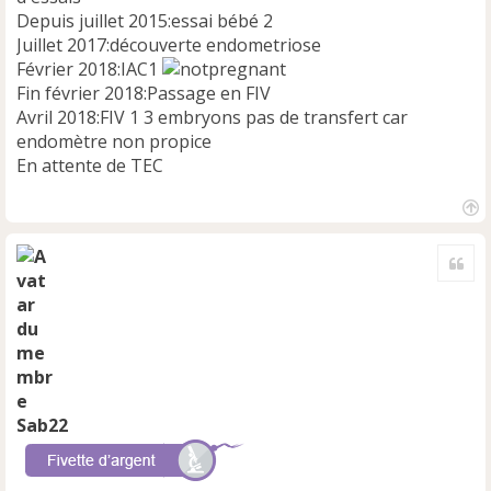
l
Depuis juillet 2015:essai bébé 2
u
Juillet 2017:découverte endometriose
Février 2018:IAC1
Fin février 2018:Passage en FIV
Avril 2018:FIV 1 3 embryons pas de transfert car
endomètre non propice
En attente de TEC
H
a
Cite
u
t
Sab22