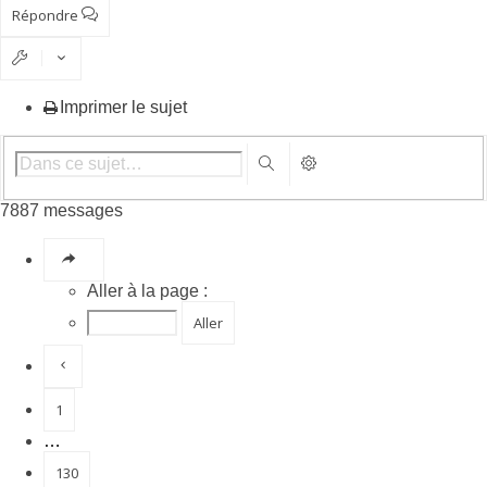
Répondre
Imprimer le sujet
Recherche avancée
Rechercher
7887 messages
Page
132
sur
789
Aller à la page :
Précédente
1
…
130