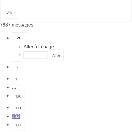
7887 messages
Page
132
sur
789
Aller à la page :
Précédente
1
…
130
131
132
133