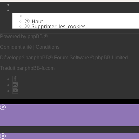
Haut
Supprimer les cookies
Powered by
phpBB ®
Confidentialité
|
Conditions
Développé par
phpBB
® Forum Software © phpBB Limited
Traduit par
phpBB-fr.com