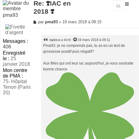
Re: ❣️IAC en
Citer
2018 ❣️
pma93
Message
par
pma93
»
19 mars 2018 à 09:15
non
lu
tapioca
a écrit :
19 mars 2018 à 09:11
Messages :
Pma93: je ne comprends pas, tu as eu un test de
406
grossesse positif puis négatif?
Enregistré
le :
25
Aux filles qui ont leur iac aujourd'hui, je vous souhaite
janvier 2018
bonne chance
Mon centre
de PMA :
75- Hôpital
Tenon (Paris
20)