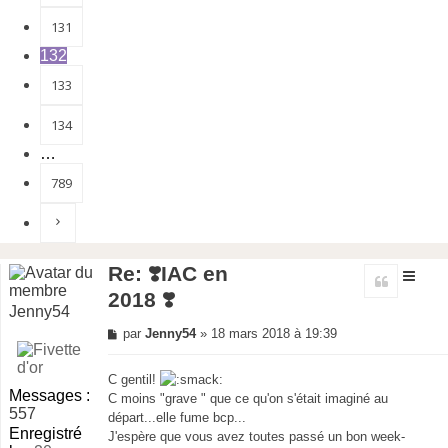
131
132
133
134
…
789
Suivante
Re: ❣️IAC en
Citer
2018 ❣️
Jenny54
Message
par
Jenny54
»
18 mars 2018 à 19:39
non
lu
C gentil!
Messages :
C moins "grave " que ce qu'on s'était imaginé au
557
départ...elle fume bcp...
Enregistré
J'espère que vous avez toutes passé un bon week-