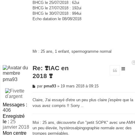
BHCG le 25/07/2018 : 62ui
BHCG le 27/07/2018 : 192ui
BHCG le 30/07/2018 : 994ui
Echo datation le 08/08/2018
Mr : 25 ans, 1 enfant, spermogramme normal
Re: ❣️IAC en
Citer
2018 ❣️
pma93
Message
par
pma93
»
19 mars 2018 à 09:15
non
lu
Claire, J'ai essayé d'etre un peu plus claire j'espère que la
Messages :
vous avez compris !! Sorry ..
406
Enregistré
le :
25
Moi : 25 ans, découverte d'un "petit SOPK" avec une AMH
janvier 2018
un peu élevée, hystérosalpingographie normale avec des
Mon centre
trompes perméables.