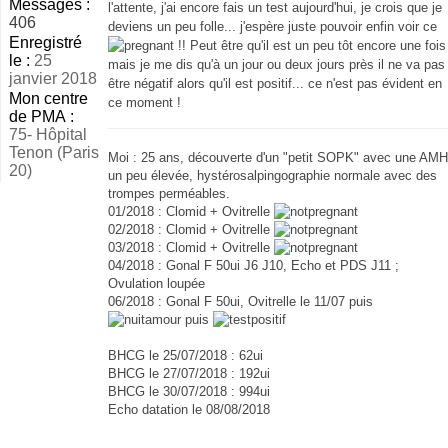
Messages :
l'attente, j'ai encore fais un test aujourd'hui, je crois que je
406
deviens un peu folle... j'espère juste pouvoir enfin voir ce
Enregistré
!! Peut être qu'il est un peu tôt encore une fois
le :
25
mais je me dis qu'à un jour ou deux jours près il ne va pas
janvier 2018
être négatif alors qu'il est positif... ce n'est pas évident en
Mon centre
ce moment !
de PMA :
75- Hôpital
Tenon (Paris
Moi : 25 ans, découverte d'un "petit SOPK" avec une AMH
20)
un peu élevée, hystérosalpingographie normale avec des
trompes perméables.
01/2018 : Clomid + Ovitrelle
02/2018 : Clomid + Ovitrelle
03/2018 : Clomid + Ovitrelle
04/2018 : Gonal F 50ui J6 J10, Echo et PDS J11 ;
Ovulation loupée
06/2018 : Gonal F 50ui, Ovitrelle le 11/07 puis
puis
BHCG le 25/07/2018 : 62ui
BHCG le 27/07/2018 : 192ui
BHCG le 30/07/2018 : 994ui
Echo datation le 08/08/2018