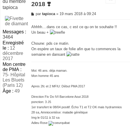
2018 ❣️
tapioca
Message
par
tapioca
»
19 mars 2018 à 09:24
non
lu
Ahhhh....dans ce cas, c est ce qu on te souhaite !!
Messages :
Un beau +
3464
Enregistré
Choune: pds ce matin.
le :
12
On espère un taux de folie afin que tu commences la
décembre
semaine en dansant
2017
Mon centre
de PMA :
Moi: 46 ans. déja maman.
75- Hôpital
Mon homme 45 ans
Les Bluets
(Paris 12)
Apres 2fc et 2 MFIU: Début PMA 2017
Âge :
49
Direction Fiv Do IVI Barcelone Aout 2018
ponction: 3 J5
1er transfert le 08/04 positif. Écho T1 et T2 OK mais hydramnios
28 sa, Amniocentèse: maladie génétique
Img le 01/11 à 32 sa
Adieu Rose