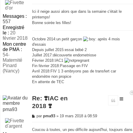
non
lu
Ici il neige aussi alors que dans la semaine c'était le
Messages :
printemps!
557
Bonne soirée les filles!
Enregistré
le :
20
février 2018
Octobre 2014:un petit garçon
après 4 mois
Mon centre
d'essais
de PMA :
Depuis juillet 2015:essai bébé 2
54-
Juillet 2017:découverte endometriose
Maternité
Février 2018:IAC1
Pinard
Fin février 2018:Passage en FIV
(Nancy)
Avril 2018:FIV 1 3 embryons pas de transfert car
endomètre non propice
En attente de TEC
Re: ❣️IAC en
Citer
2018 ❣️
pma93
Message
par
pma93
»
19 mars 2018 à 08:59
non
lu
Coucou à toutes, un peu difficile aujourd'hui, toujours dans