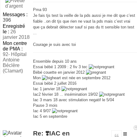
lu
Pma 93
Messages :
Je fais tjs test la veille de la pds aussi je me dit que c’est
396
fiable ..on dit tjs que rien ne vaut la pds mais c’est vrai
Enregistré
que ça debrait détecter sauf si pas du tt sensible ton test
le :
26
...
janvier 2018
Mon centre
Courage je suis avec toi
de PMA :
92- Hôpital
Antoine
Ensemble depuis 10 ans
Béclère
Essai bébé 1 2009 : 2 fiv 3 tec
(Clamart)
Bébé couette en janvier 2012
Mon
est née en septembre 2012
Essai bébé 2 juillet 2016
Iac 1 janvier 18
Iac2 février 18 ... insémination 19/02
Iac 3 mars 18 avec stimulation negatif le 5/04
Pause 3 mois
Iac 4 9/07
Iac 5 en septembre
Re: ❣️IAC en
Citer