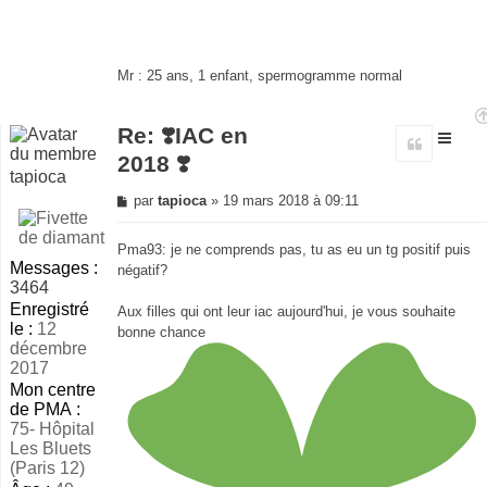
Mr : 25 ans, 1 enfant, spermogramme normal
Re: ❣️IAC en
Citer
2018 ❣️
tapioca
Message
par
tapioca
»
19 mars 2018 à 09:11
non
lu
Pma93: je ne comprends pas, tu as eu un tg positif puis
Messages :
négatif?
3464
Enregistré
Aux filles qui ont leur iac aujourd'hui, je vous souhaite
le :
12
bonne chance
décembre
2017
Mon centre
de PMA :
75- Hôpital
Les Bluets
(Paris 12)