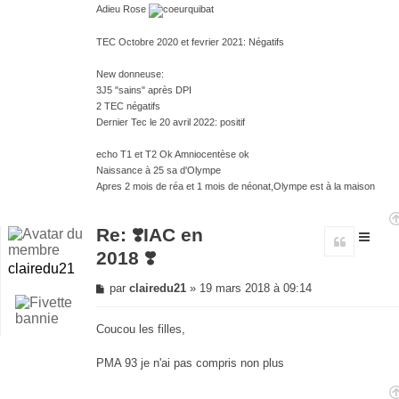
Adieu Rose
TEC Octobre 2020 et fevrier 2021: Négatifs
New donneuse:
3J5 "sains" après DPI
2 TEC négatifs
Dernier Tec le 20 avril 2022: positif
echo T1 et T2 Ok Amniocentèse ok
Naissance à 25 sa d'Olympe
Apres 2 mois de réa et 1 mois de néonat,Olympe est à la maison
Re: ❣️IAC en
Citer
2018 ❣️
clairedu21
Message
par
clairedu21
»
19 mars 2018 à 09:14
non
lu
Coucou les filles,
PMA 93 je n'ai pas compris non plus