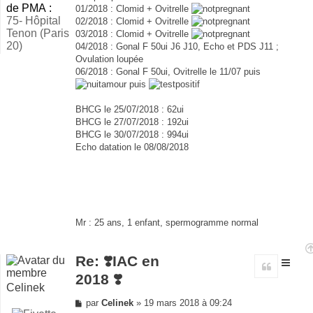
de PMA :
01/2018 : Clomid + Ovitrelle
75- Hôpital
02/2018 : Clomid + Ovitrelle
Tenon (Paris
03/2018 : Clomid + Ovitrelle
20)
04/2018 : Gonal F 50ui J6 J10, Echo et PDS J11 ;
Ovulation loupée
06/2018 : Gonal F 50ui, Ovitrelle le 11/07 puis
puis
BHCG le 25/07/2018 : 62ui
BHCG le 27/07/2018 : 192ui
BHCG le 30/07/2018 : 994ui
Echo datation le 08/08/2018
Mr : 25 ans, 1 enfant, spermogramme normal
Re: ❣️IAC en
Citer
2018 ❣️
Celinek
Message
par
Celinek
»
19 mars 2018 à 09:24
non