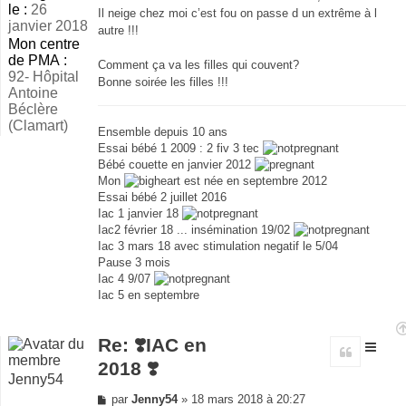
le :
26
Il neige chez moi c’est fou on passe d un extrême à l
janvier 2018
autre !!!
Mon centre
de PMA :
Comment ça va les filles qui couvent?
92- Hôpital
Bonne soirée les filles !!!
Antoine
Béclère
(Clamart)
Ensemble depuis 10 ans
Essai bébé 1 2009 : 2 fiv 3 tec
Bébé couette en janvier 2012
Mon
est née en septembre 2012
Essai bébé 2 juillet 2016
Iac 1 janvier 18
Iac2 février 18 ... insémination 19/02
Iac 3 mars 18 avec stimulation negatif le 5/04
Pause 3 mois
Iac 4 9/07
Iac 5 en septembre
Re: ❣️IAC en
Citer
2018 ❣️
Jenny54
Message
par
Jenny54
»
18 mars 2018 à 20:27