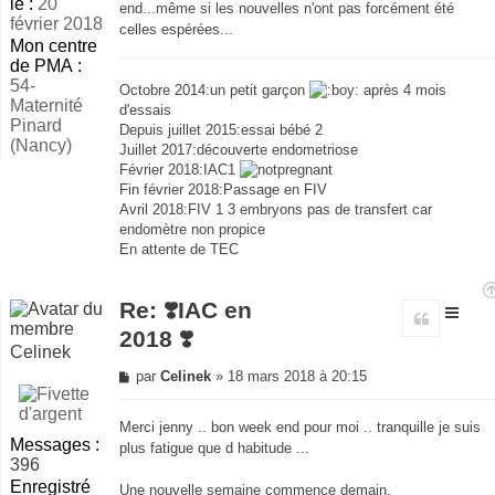
le :
20
end...même si les nouvelles n'ont pas forcément été
février 2018
celles espérées...
Mon centre
de PMA :
54-
Octobre 2014:un petit garçon
après 4 mois
Maternité
d'essais
Pinard
Depuis juillet 2015:essai bébé 2
(Nancy)
Juillet 2017:découverte endometriose
Février 2018:IAC1
Fin février 2018:Passage en FIV
Avril 2018:FIV 1 3 embryons pas de transfert car
endomètre non propice
En attente de TEC
Re: ❣️IAC en
Citer
2018 ❣️
Celinek
Message
par
Celinek
»
18 mars 2018 à 20:15
non
lu
Merci jenny .. bon week end pour moi .. tranquille je suis
Messages :
plus fatigue que d habitude ...
396
Enregistré
Une nouvelle semaine commence demain,