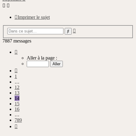
Imprimer le sujet
Recherche
Rechercher
avancée
7887 messages
Page
14
Aller à la page :
sur
789
Précédente
1
…
12
13
14
15
16
…
789
Suivante