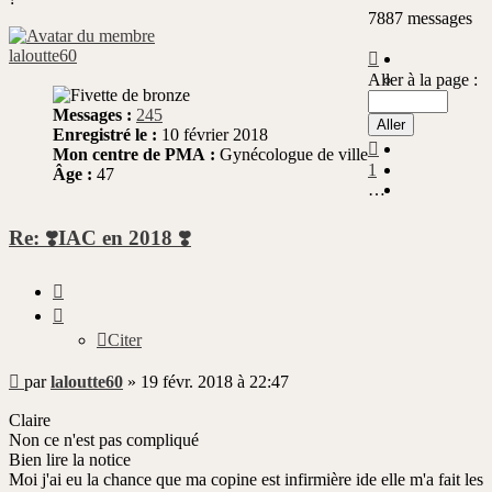
7887 messages
Page
laloutte60
14
Aller à la page :
sur
789
Messages :
245
Enregistré le :
10 février 2018
Précédente
Mon centre de PMA :
Gynécologue de ville
1
Âge :
47
…
Re: ❣️IAC en 2018 ❣️
Citer
Citer
Message
par
laloutte60
»
19 févr. 2018 à 22:47
non
lu
Claire
Non ce n'est pas compliqué
Bien lire la notice
Moi j'ai eu la chance que ma copine est infirmière ide elle m'a fait les