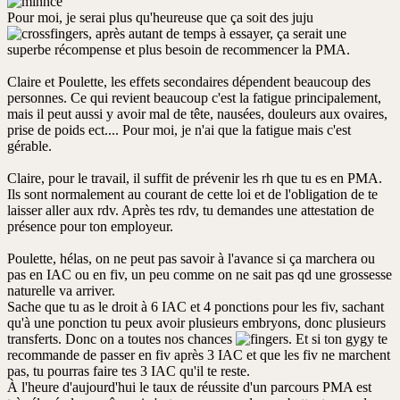
Pour moi, je serai plus qu'heureuse que ça soit des juju
, après autant de temps à essayer, ça serait une
superbe récompense et plus besoin de recommencer la PMA.
Claire et Poulette, les effets secondaires dépendent beaucoup des
personnes. Ce qui revient beaucoup c'est la fatigue principalement,
mais il peut aussi y avoir mal de tête, nausées, douleurs aux ovaires,
prise de poids ect.... Pour moi, je n'ai que la fatigue mais c'est
gérable.
Claire, pour le travail, il suffit de prévenir les rh que tu es en PMA.
Ils sont normalement au courant de cette loi et de l'obligation de te
laisser aller aux rdv. Après tes rdv, tu demandes une attestation de
présence pour ton employeur.
Poulette, hélas, on ne peut pas savoir à l'avance si ça marchera ou
pas en IAC ou en fiv, un peu comme on ne sait pas qd une grossesse
naturelle va arriver.
Sache que tu as le droit à 6 IAC et 4 ponctions pour les fiv, sachant
qu'à une ponction tu peux avoir plusieurs embryons, donc plusieurs
transferts. Donc on a toutes nos chances
. Et si ton gygy te
recommande de passer en fiv après 3 IAC et que les fiv ne marchent
pas, tu pourras faire tes 3 IAC qu'il te reste.
À l'heure d'aujourd'hui le taux de réussite d'un parcours PMA est