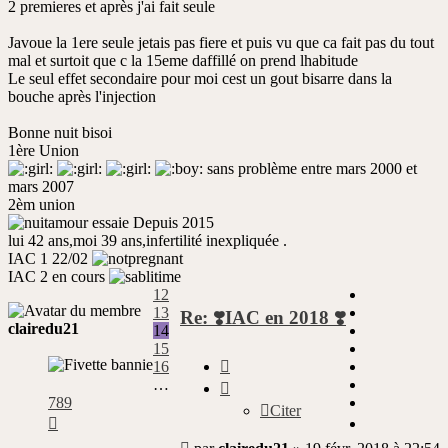
2 premieres et après j'ai fait seule
Javoue la 1ere seule jetais pas fiere et puis vu que ca fait pas du tout
mal et surtoit que c la 15eme daffillé on prend lhabitude
Le seul effet secondaire pour moi cest un gout bisarre dans la
bouche après l'injection
Bonne nuit bisoi
1ère Union
sans problème entre mars 2000 et
mars 2007
2èm union
essaie Depuis 2015
lui 42 ans,moi 39 ans,infertilité inexpliquée .
IAC 1 22/02
IAC 2 en cours
12
13
Re: ❣️IAC en 2018 ❣️
clairedu21
14
15
Citer
16
…
789
Citer
Suivante
Message