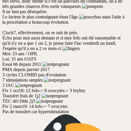
très élevé, donc même si c'est un parcours du combattant, on a de
très grandes chances d'en sortir vainqueurs
Il ne faut pas désespérer.
Le facteur le plus contraignant étant l'âge
mais l'aide à
la procréation a beaucoup évolution.
Cloch7, effectivement, on se suit de près.
Écho pour moi aussi demain et si mes fofo ont été raisonnable et
qu'il n'y en a que 1 ou 2, je pense faire l'iac vendredi ou lundi.
J'espère qu'il y en a 2 ce mois-ci
Moi: 33 ans / OPK
Lui: 35 ans OATS
Essai bb depuis 2011
PMA depuis janvier 2017
3 cycles CLOMID pas d'ovulation
7 stimulations simples
3 IAC
Fiv 1 oct18: 12 fofo-> 8 ovocytes-> 3 brybry
Transfert frais de 1j2
TEC déc18de 2j3
Fiv 2 mars19: 14 fofo-> 7 ovocytes
Pas de transfert car hyperstimulation