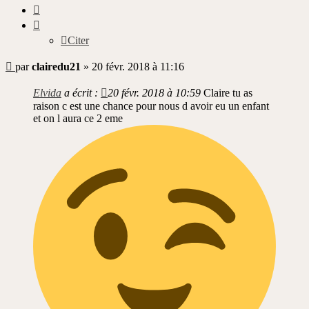
Citer
Citer
Message
par
clairedu21
»
20 févr. 2018 à 11:16
non
lu
Elvida
a écrit :
20 févr. 2018 à 10:59
Claire tu as
raison c est une chance pour nous d avoir eu un enfant
et on l aura ce 2 eme