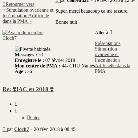
par
clairedu21
»
19 févr. 2018 à 22:54
Retourner vers
non
« Stimulation ovarienne et
lu
Super, merci beaucoup ca me rassure.
Insémination Artificielle
dans la PMA »
Bonne nuit
Aller à
Cloch7
Présentations
Stimulation
ovarienne et
Messages :
33
Insémination
Enregistré le :
07 février 2018
Artificielle dans la
Mon centre de PMA :
44- CHU Nantes
PMA
Âge :
36
Re: ❣️IAC en 2018 ❣️
Citer
Citer
Message
par
Cloch7
»
20 févr. 2018 à 08:45
non