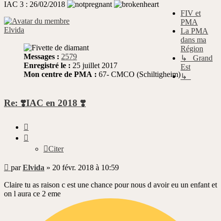
IAC 3 : 26/02/2018
FIV et
PMA
Elvida
La PMA
dans ma
Région
Messages :
2579
↳ Grand
Enregistré le :
25 juillet 2017
Est
Mon centre de PMA :
67- CMCO (Schiltigheim)
↳
Re: ❣️IAC en 2018 ❣️
Citer
Citer
Message
par
Elvida
»
20 févr. 2018 à 10:59
non
lu
Claire tu as raison c est une chance pour nous d avoir eu un enfant et
on l aura ce 2 eme