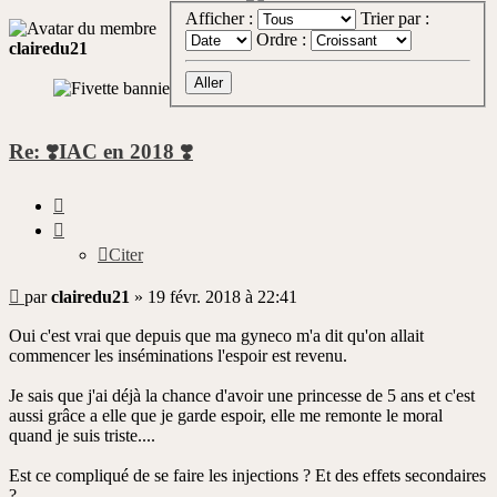
Afficher :
Trier par :
Ordre :
clairedu21
Re: ❣️IAC en 2018 ❣️
Citer
Citer
Message
par
clairedu21
»
19 févr. 2018 à 22:41
non
lu
Oui c'est vrai que depuis que ma gyneco m'a dit qu'on allait
commencer les inséminations l'espoir est revenu.
Je sais que j'ai déjà la chance d'avoir une princesse de 5 ans et c'est
aussi grâce a elle que je garde espoir, elle me remonte le moral
quand je suis triste....
Est ce compliqué de se faire les injections ? Et des effets secondaires
?