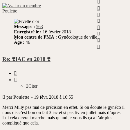
Haut
Haut
Poulette
Haut
Haut
Haut
Messages :
563
Enregistré le :
16 février 2018
Haut
Mon centre de PMA :
Gynécologue de ville
Haut
Âge :
46
Haut
Re: ❣️IAC en 2018 ❣️
Citer
Citer
Message
par
Poulette
»
19 févr. 2018 à 16:55
non
lu
Merci Milly pas mal de précision en effet. Si on écoute le gynéco il
nous dis c’est bon on fait 3 iac et si pas fiv en juillet mais d’apres
Lui cela devrait marche mais quand je vous lis ça a l’air plus
compliqué que cela.