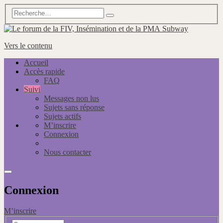
Subway
Vers le contenu
Accueil
Accès rapide
FAQ
Suivi
Messages non lus
Sujets sans réponse
Sujets actifs
M’inscrire
Connexion
Nous contacter
Connexion
M’inscrire