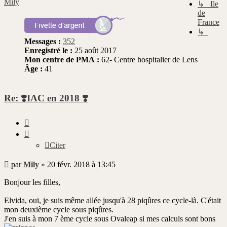
Mily
↳ Ile
de
France
↳
Messages :
352
Enregistré le :
25 août 2017
Mon centre de PMA :
62- Centre hospitalier de Lens
Âge :
41
Re: ❣️IAC en 2018 ❣️
Citer
Citer
Message
par
Mily
»
20 févr. 2018 à 13:45
non
lu
Bonjour les filles,
Elvida, oui, je suis même allée jusqu'à 28 piqûres ce cycle-là. C'était
mon deuxième cycle sous piqûres.
J'en suis à mon 7 ème cycle sous Ovaleap si mes calculs sont bons