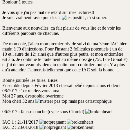
lu
Bonjour à toutes,
Je vois que j'ai pas mal de retard sur mes lectures!!
Je suis vraiment ravie pour les 2
, c'est super.
Bienvenue aux nouvelles, ça fait plaisir de vous lire et de voir les
différents parcours de chacune.
De mon coté, j'ai eu mon premier rdv de suivi de ma 3ème IAC hier
matin à J9 d'injections. Pour l'instant 2 follicules potentiels ( un de
10 et l'autre de 12) ainsi que d'autres plus petits, et mon endomètre
est à 6. Je continue le traitement au même dosage (75UI de Gonal F)
et j'ai de nouveau rdv demain matin pour contrôler tout ça. Y a plus
qu'à attendre. J'aimerais tellement que cette IAC soit la bonne ...
Bonne journée les filles. Bises
Ensemble depuis Février 2013 et essai bébé depuis 2 ans et demi
08/2017 : 1er rendez-vous pma
Moi 27 ans, dystrophie ovarienne
Mon chéri 32 ans
pas top mais pas catastrophique
06/2017 : fausse couche (cycle sous Clomid)
IAC 1 : 21/11/2017
IAC 2 : 23/01/2018