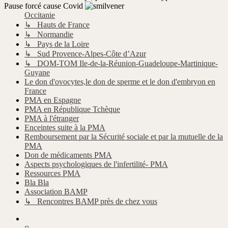
Pause forcé cause Covid
Occitanie
↳ Hauts de France
↳ Normandie
↳ Pays de la Loire
↳ Sud Provence-Alpes-Côte d’Azur
↳ DOM-TOM Ile-de-la-Réunion-Guadeloupe-Martinique-
Guyane
Le don d'ovocytes,le don de sperme et le don d'embryon en
France
PMA en Espagne
PMA en République Tchèque
PMA à l'étranger
Enceintes suite à la PMA
Remboursement par la Sécurité sociale et par la mutuelle de la
PMA
Don de médicaments PMA
Aspects psychologiques de l'infertilité- PMA
Ressources PMA
Bla Bla
Association BAMP
↳ Rencontres BAMP près de chez vous