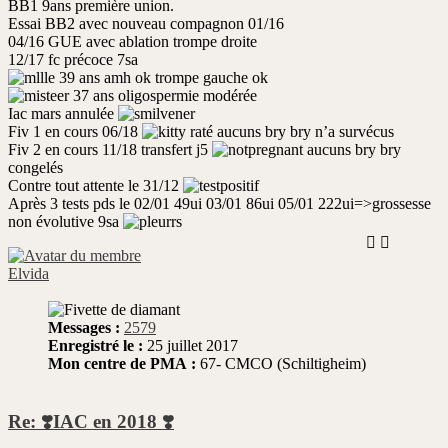
BB1 9ans première union.
Essai BB2 avec nouveau compagnon 01/16
04/16 GUE avec ablation trompe droite
12/17 fc précoce 7sa
39 ans amh ok trompe gauche ok
37 ans oligospermie modérée
Iac mars annulée
Fiv 1 en cours 06/18
raté aucuns bry bry n’a survécus
Fiv 2 en cours 11/18 transfert j5
aucuns bry bry
congelés
Contre tout attente le 31/12
Après 3 tests pds le 02/01 49ui 03/01 86ui 05/01 222ui=>grossesse
non évolutive 9sa
Elvida
Messages :
2579
Enregistré le :
25 juillet 2017
Mon centre de PMA :
67- CMCO (Schiltigheim)
Re: ❣️IAC en 2018 ❣️