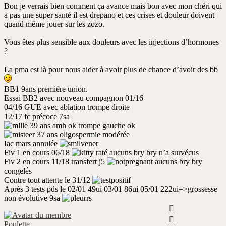
Bon je verrais bien comment ça avance mais bon avec mon chéri qui
a pas une super santé il est drepano et ces crises et douleur doivent
quand même jouer sur les zozo.
Vous êtes plus sensible aux douleurs avec les injections d’hormones
?
La pma est là pour nous aider à avoir plus de chance d’avoir des bb
BB1 9ans première union.
Essai BB2 avec nouveau compagnon 01/16
04/16 GUE avec ablation trompe droite
12/17 fc précoce 7sa
39 ans amh ok trompe gauche ok
37 ans oligospermie modérée
Iac mars annulée
Fiv 1 en cours 06/18
raté aucuns bry bry n’a survécus
Fiv 2 en cours 11/18 transfert j5
aucuns bry bry
congelés
Contre tout attente le 31/12
Après 3 tests pds le 02/01 49ui 03/01 86ui 05/01 222ui=>grossesse
non évolutive 9sa
Haut
Haut
Poulette