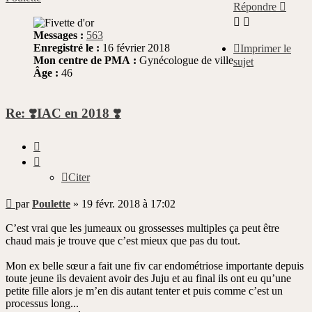
Répondre
Messages :
563
Enregistré le :
16 février 2018
Imprimer le
Mon centre de PMA :
Gynécologue de ville
sujet
Âge :
46
Re: ❣️IAC en 2018 ❣️
Citer
Citer
Message
par
Poulette
»
19 févr. 2018 à 17:02
non
lu
C’est vrai que les jumeaux ou grossesses multiples ça peut être
chaud mais je trouve que c’est mieux que pas du tout.
Mon ex belle sœur a fait une fiv car endométriose importante depuis
toute jeune ils devaient avoir des Juju et au final ils ont eu qu’une
petite fille alors je m’en dis autant tenter et puis comme c’est un
processus long...