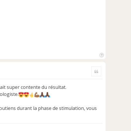
H
a
Citer
u
t
tait super contente du résultat.
ologiste.
soutiens durant la phase de stimulation, vous