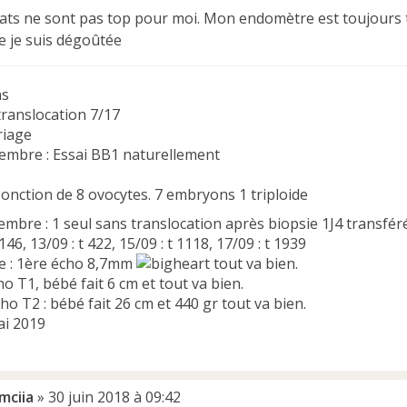
tats ne sont pas top pour moi. Mon endomètre est toujours t
 je suis dégoûtée
ns
 translocation 7/17
riage
embre : Essai BB1 naturellement
: Ponction de 8 ovocytes. 7 embryons 1 triploide
embre : 1 seul sans translocation après biopsie 1J4 transfé
 146, 13/09 : t 422, 15/09 : t 1118, 17/09 : t 1939
re : 1ère écho 8,7mm
tout va bien.
cho T1, bébé fait 6 cm et tout va bien.
cho T2 : bébé fait 26 cm et 440 gr tout va bien.
i 2019
mciia
»
30 juin 2018 à 09:42