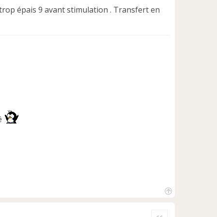
rop épais 9 avant stimulation . Transfert en
ré
H
a
Citer
u