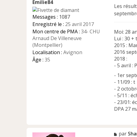
Emilie84
s
Les résul
a
septembre
g
Messages :
1087
e
Enregistré le :
25 avril 2017
n
Mon centre de PMA :
34- CHU
Moi: 28 a
o
n
Arnaud De Villeneuve
Lui : 30 +
l
(Montpellier)
2015 : Ma
u
2016 sept
Localisation :
Avignon
2018 :
Âge :
35
- 5 avril 
- 1er sept
- 11/09 : t
- 2 octob
- 5/11 : é
- 23/01: é
DPA 27 ma
M
par
Sha