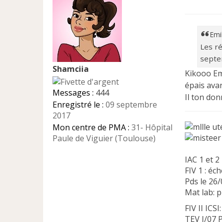
e
s
s
a
Emi
g
Les r
e
septe
n
Shamciia
o
Kikooo Emi
n
épais avan
l
Messages :
444
Il ton don
u
Enregistré le :
09 septembre
2017
uté
Mon centre de PMA :
31- Hôpital
Paule de Viguier (Toulouse)
IAC 1 et 2
FIV 1 : éc
Pds le 26
Mat lab: p
FIV II ICS
TEV I/07 