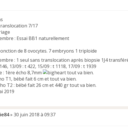
ns
 translocation 7/17
riage
embre : Essai BB1 naturellement
: Ponction de 8 ovocytes. 7 embryons 1 triploide
embre : 1 seul sans translocation après biopsie 1J4 transfé
 146, 13/09 : t 422, 15/09 : t 1118, 17/09 : t 1939
re : 1ère écho 8,7mm
tout va bien.
cho T1, bébé fait 6 cm et tout va bien.
cho T2 : bébé fait 26 cm et 440 gr tout va bien.
i 2019
lie84
»
30 juin 2018 à 09:37