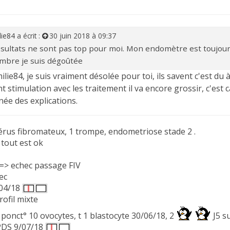
lie84
a écrit :
30 juin 2018 à 09:37
ésultats ne sont pas top pour moi. Mon endomètre est toujours
mbre je suis dégoûtée
lie84, je suis vraiment désolée pour toi, ils savent c'est du à q
t stimulation avec les traitement il va encore grossir, c'est c
née des explications.
rus fibromateux, 1 trompe, endometriose stade 2 .
tout est ok
 => echec passage FIV
hec
/04/18
rofil mixte
I: ponct° 10 ovocytes, t 1 blastocyte 30/06/18, 2
J5 su
PDS 9/07/18