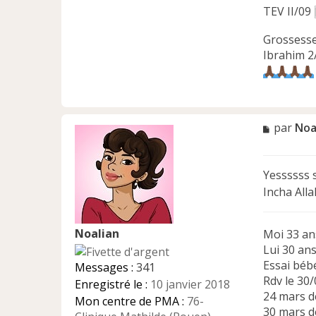
TEV II/09
Grossess
Ibrahim 2
M
par
Noa
e
s
s
Yessssss 
a
Incha Alla
g
e
n
Noalian
Moi 33 a
o
n
Lui 30 an
l
Essai béb
Messages :
341
u
Rdv le 30
Enregistré le :
10 janvier 2018
24 mars d
Mon centre de PMA :
76-
30 mars d