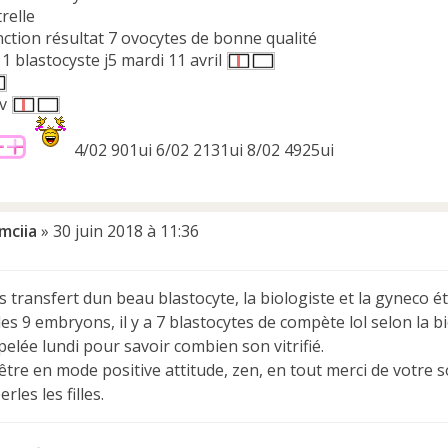
trelle
nction résultat 7 ovocytes de bonne qualité
1 blastocyste j5 mardi 11 avril
ev
4/02 901ui 6/02 2131ui 8/02 4925ui
mciia
»
30 juin 2018 à 11:36
les transfert dun beau blastocyte, la biologiste et la gyneco é
les 9 embryons, il y a 7 blastocytes de compète lol selon la bi
pelée lundi pour savoir combien son vitrifié.
'être en mode positive attitude, zen, en tout merci de votre 
rles les filles.