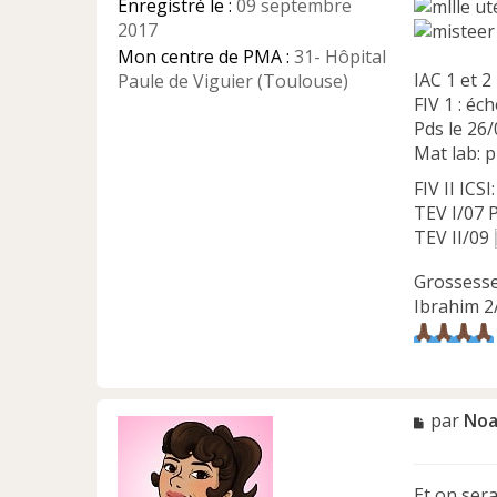
Enregistré le :
09 septembre
uté
2017
Mon centre de PMA :
31- Hôpital
IAC 1 et 2
Paule de Viguier (Toulouse)
FIV 1 : éc
Pds le 26
Mat lab: p
FIV II ICS
TEV I/07 
TEV II/09
Grossess
Ibrahim 2
M
par
Noa
e
s
s
Et on sera