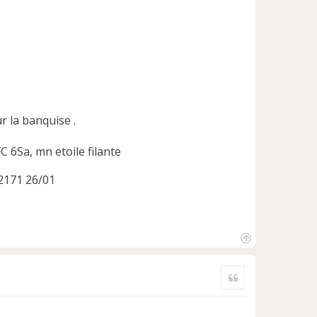
r la banquise .
 6Sa, mn etoile filante
42171 26/01
H
a
Citer
u
t