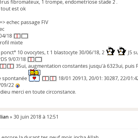
rus fibromateux, 1 trompe, endometriose stade 2 .
tout est ok
 => echec passage FIV
hec
/04/18
rofil mixte
I: ponct° 10 ovocytes, t 1 blastocyte 30/06/18, 2
J5 su
PDS 9/07/18
35ui, augmentation constantes jusqu'à 6323ui, puis FC
e spontanée
18/01 20913, 20/01: 30287, 22/01:
/09/22
dieu merci en toute circonstance.
lian
»
30 juin 2018 à 12:51
 encore la durant tes neuf mois incha Allah