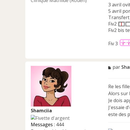
Clinique Mathilde (Rouen)
3 avril ovi
5 avril po
Transfert 
Fiv2
Fiv2 bis t
Fiv 3
M
par
Sha
e
s
s
Re les fil
a
Alors sur 
g
e
Je dois ap
n
J'essaie d
Shamciia
o
este des pe
n
l
Messages :
444
u