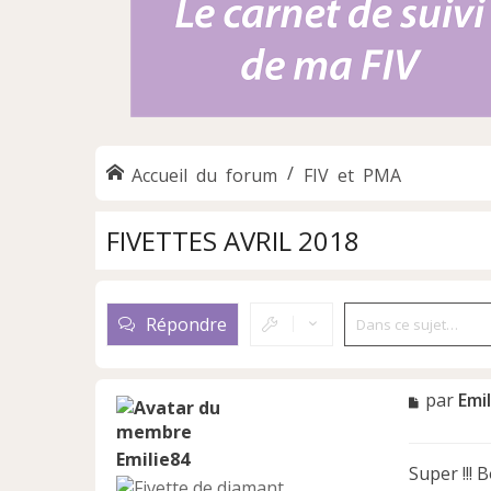
Accueil du forum
FIV et PMA
FIVETTES AVRIL 2018
Répondre
M
par
Emi
e
s
Emilie84
s
Super !!! 
a