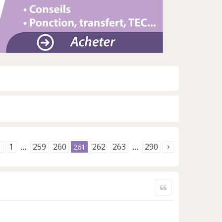
1
259
260
262
263
290
…
261
…
Citer