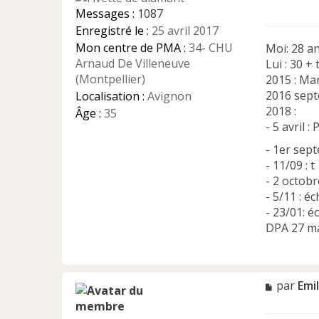
g
Messages :
1087
e
Enregistré le :
25 avril 2017
n
Mon centre de PMA :
34- CHU
Moi: 28 a
o
n
Arnaud De Villeneuve
Lui : 30 +
l
(Montpellier)
2015 : Ma
u
2016 sept
Localisation :
Avignon
2018 :
Âge :
35
- 5 avril 
- 1er sept
- 11/09 : t
- 2 octob
- 5/11 : é
- 23/01: é
DPA 27 ma
M
par
Emi
e
s