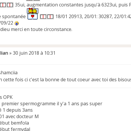
35ui, augmentation constantes jusqu'à 6323ui, puis FC
e spontanée
18/01 20913, 20/01: 30287, 22/01:
/09/22
dieu merci en toute circonstance.
lian
»
30 juin 2018 à 10:31
shamciia
h cette fois ci c'est la bonne de tout coeur avec toi des bisou
ns OPK
s premier spermogramme il y'a 1 ans pas super
é 1 depuis 3ans
/01 avec docteur M
ébut bemfola
ébut fermydal