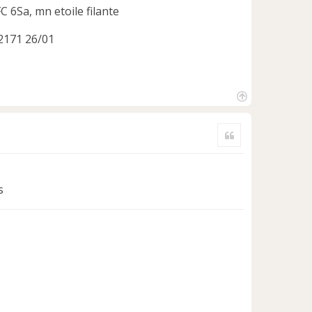
 6Sa, mn etoile filante
42171 26/01
H
a
Citer
u
t
s