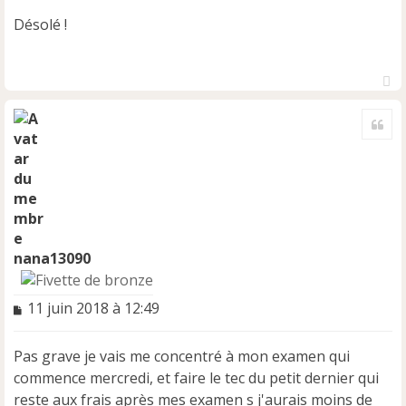
s
Désolé !
s
a
g
e
n
H
o
a
Cite
u
n
t
l
u
nana13090
M
11 juin 2018 à 12:49
e
s
Pas grave je vais me concentré à mon examen qui
s
a
commence mercredi, et faire le tec du petit dernier qui
g
reste aux frais après mes examen s j'aurais moins de