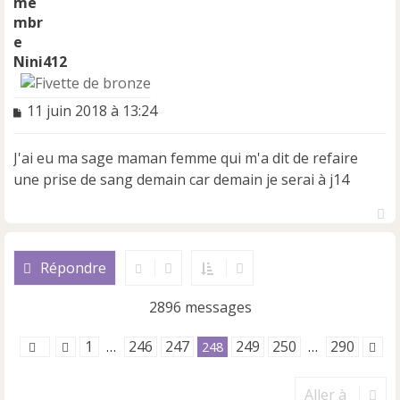
Nini412
M
11 juin 2018 à 13:24
e
s
J'ai eu ma sage maman femme qui m'a dit de refaire
s
a
une prise de sang demain car demain je serai à j14
g
e
n
H
o
a
u
n
Répondre
t
l
u
2896 messages
1
246
247
249
250
290
…
248
…
Aller à