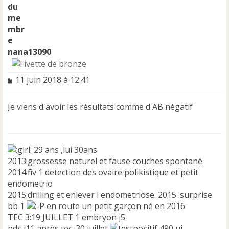
nana13090
M
11 juin 2018 à 12:41
e
s
Je viens d'avoir les résultats comme d'AB négatif
s
a
g
e
n
29 ans ,lui 30ans
o
2013:grossesse naturel et fause couches spontané.
n
2014:fiv 1 detection des ovaire polikistique et petit
l
endometrio
u
2015:drilling et enlever l endometriose. 2015 :surprise
bb 1
en route un petit garçon né en 2016
TEC 3:19 JUILLET 1 embryon j5
pds j11 après tec :30 juillet
490 ui