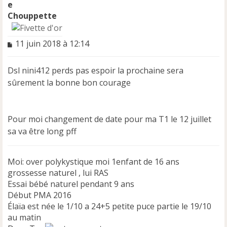
Chouppette
M
11 juin 2018 à 12:14
e
s
Dsl nini412 perds pas espoir la prochaine sera
s
a
sûrement la bonne bon courage
g
e
n
Pour moi changement de date pour ma T1 le 12 juillet
o
n
sa va être long pff
l
u
Moi: over polykystique moi 1enfant de 16 ans
grossesse naturel , lui RAS
Essai bébé naturel pendant 9 ans
Début PMA 2016
Élaïa est née le 1/10 a 24+5 petite puce partie le 19/10
au matin