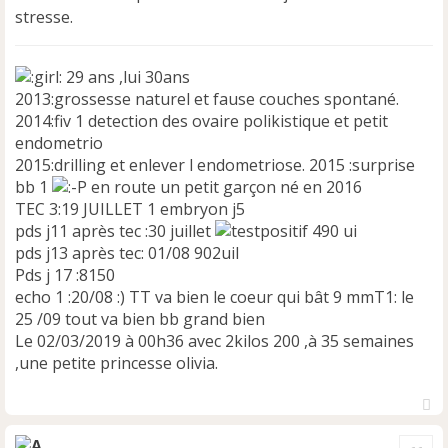
e
stresse.
n
o
n
29 ans ,lui 30ans
l
2013:grossesse naturel et fause couches spontané.
u
2014:fiv 1 detection des ovaire polikistique et petit
endometrio
2015:drilling et enlever l endometriose. 2015 :surprise
bb 1
en route un petit garçon né en 2016
TEC 3:19 JUILLET 1 embryon j5
pds j11 après tec :30 juillet
490 ui
pds j13 après tec: 01/08 902uil
Pds j 17 :8150
echo 1 :20/08 :) TT va bien le coeur qui bât 9 mmT1: le
25 /09 tout va bien bb grand bien
Le 02/03/2019 à 00h36 avec 2kilos 200 ,à 35 semaines
,une petite princesse olivia.
H
a
Cite