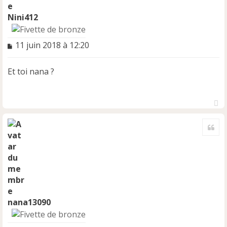
Nini412
M
11 juin 2018 à 12:20
e
s
Et toi nana ?
s
a
g
e
n
H
o
a
Cite
u
n
t
l
u
nana13090