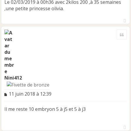
Le 02/03/2019 à 00h36 avec 2kilos 200 ,à 35 semaines
,une petite princesse olivia.
H
a
Cite
u
t
Nini412
M
11 juin 2018 à 12:39
e
s
Il me reste 10 embryon 5 à j5 et 5 à j3
s
a
g
e