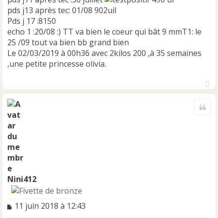
pds j13 après tec: 01/08 902uil
Pds j 17 :8150
echo 1 :20/08 :) TT va bien le coeur qui bât 9 mmT1: le
25 /09 tout va bien bb grand bien
Le 02/03/2019 à 00h36 avec 2kilos 200 ,à 35 semaines
,une petite princesse olivia.
H
a
Cite
u
t
Nini412
M
11 juin 2018 à 12:43
e