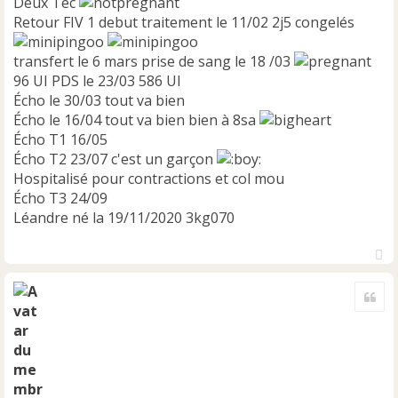
Deux Tec
Retour FIV 1 debut traitement le 11/02 2j5 congelés
transfert le 6 mars prise de sang le 18 /03
96 UI PDS le 23/03 586 UI
Écho le 30/03 tout va bien
Écho le 16/04 tout va bien bien à 8sa
Écho T1 16/05
Écho T2 23/07 c'est un garçon
Hospitalisé pour contractions et col mou
Écho T3 24/09
Léandre né la 19/11/2020 3kg070
H
a
Cite
u
t