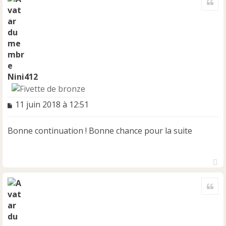
u
t
Nini412
M
11 juin 2018 à 12:51
e
s
Bonne continuation ! Bonne chance pour la suite
s
a
g
e
n
H
o
a
Cite
u
n
t
l
u