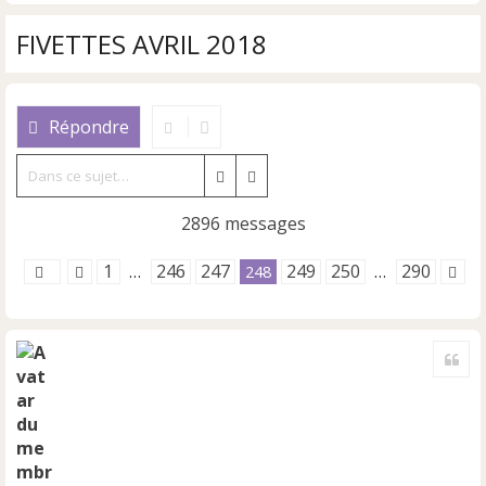
FIVETTES AVRIL 2018
Répondre
Rechercher
Recherche avancée
2896 messages
1
246
247
249
250
290
…
248
…
Cite