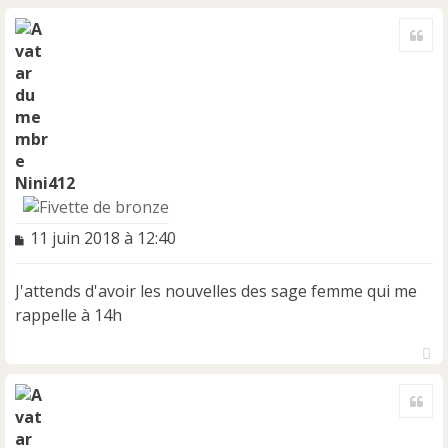
n
H
o
a
Cite
u
n
t
l
u
Nini412
M
11 juin 2018 à 12:40
e
s
J'attends d'avoir les nouvelles des sage femme qui me
s
a
rappelle à 14h
g
e
n
H
o
a
Cite
u
n
t
l
u