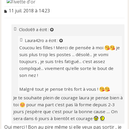
M
11 juil. 2018 à 14:23
e
s
s
Cloclo69
a écrit :
a
g
Laura42ro
a écrit :
e
Coucou les filles ! Merci de pensée à moi
je
n
o
suis plus trop les postes ... désolé... je vomi
n
toujours , je suis très fatigué... c'est assez
l
compliqué... vivement qu'elle sorte le bout de
u
son nez !
Malgré tout je pense très fort à vous !
Je te souhaite plein de courage laura je pense bien à
toi
pour ma part c'est pas là forme depuis 2-3
jours j'espère que c'est pour la bonne cause .... On
sera dans 6 jours à bientôt et courage
Oui merci ! Bon au pire même si elle veux pas sortir , je