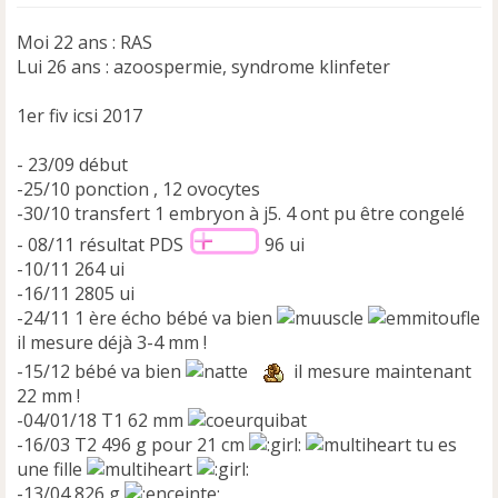
u
Moi 22 ans : RAS
Lui 26 ans : azoospermie, syndrome klinfeter
1er fiv icsi 2017
- 23/09 début
-25/10 ponction , 12 ovocytes
-30/10 transfert 1 embryon à j5. 4 ont pu être congelé
- 08/11 résultat PDS
96 ui
-10/11 264 ui
-16/11 2805 ui
-24/11 1 ère écho bébé va bien
il mesure déjà 3-4 mm !
-15/12 bébé va bien
il mesure maintenant
22 mm !
-04/01/18 T1 62 mm
-16/03 T2 496 g pour 21 cm
tu es
une fille
-13/04 826 g