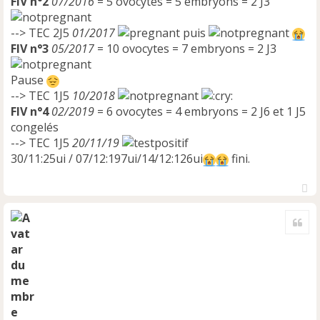
FIV n°2
07/2016
= 5 ovocytes = 5 embryons = 2 J3
--> TEC 2J5
01/2017
puis
FIV n°3
05/2017
= 10 ovocytes = 7 embryons = 2 J3
Pause
--> TEC 1J5
10/2018
FIV n°4
02/2019
= 6 ovocytes = 4 embryons = 2 J6 et 1 J5
congelés
--> TEC 1J5
20/11/19
30/11:25ui / 07/12:197ui/14/12:126ui
fini.
H
a
Cite
u
t