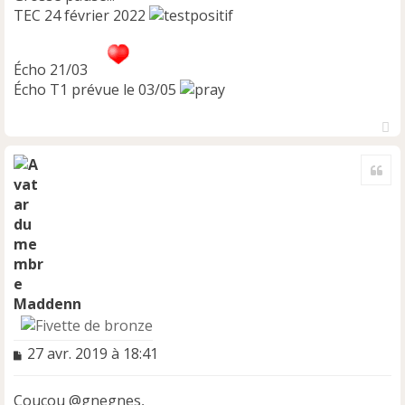
TEC 24 février 2022
Écho 21/03
Écho T1 prévue le 03/05
H
a
Cite
u
t
Maddenn
M
27 avr. 2019 à 18:41
e
s
Coucou @gnegnes,
s