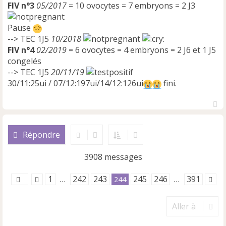
FIV n°3
05/2017
= 10 ovocytes = 7 embryons = 2 J3
Pause
--> TEC 1J5
10/2018
FIV n°4
02/2019
= 6 ovocytes = 4 embryons = 2 J6 et 1 J5
congelés
--> TEC 1J5
20/11/19
30/11:25ui / 07/12:197ui/14/12:126ui
fini.
H
a
u
Répondre
t
3908 messages
1
242
243
245
246
391
…
244
…
Aller à