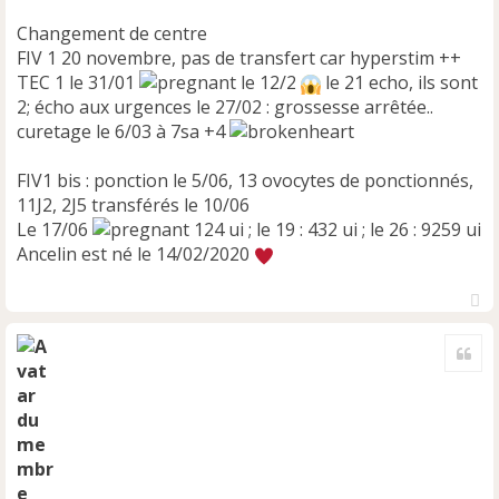
Changement de centre
FIV 1 20 novembre, pas de transfert car hyperstim ++
TEC 1 le 31/01
le 12/2
le 21 echo, ils sont
2; écho aux urgences le 27/02 : grossesse arrêtée..
curetage le 6/03 à 7sa +4
FIV1 bis : ponction le 5/06, 13 ovocytes de ponctionnés,
11J2, 2J5 transférés le 10/06
Le 17/06
124 ui ; le 19 : 432 ui ; le 26 : 9259 ui
Ancelin est né le 14/02/2020
H
a
Cite
u
t