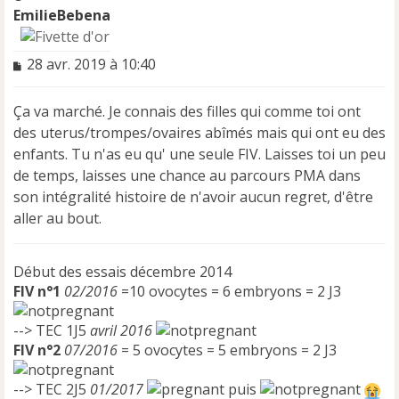
EmilieBebena
M
28 avr. 2019 à 10:40
e
s
Ça va marché. Je connais des filles qui comme toi ont
s
a
des uterus/trompes/ovaires abîmés mais qui ont eu des
g
enfants. Tu n'as eu qu' une seule FIV. Laisses toi un peu
e
de temps, laisses une chance au parcours PMA dans
n
son intégralité histoire de n'avoir aucun regret, d'être
o
n
aller au bout.
l
u
Début des essais décembre 2014
FIV n°1
02/2016
=10 ovocytes = 6 embryons = 2 J3
--> TEC 1J5
avril 2016
FIV n°2
07/2016
= 5 ovocytes = 5 embryons = 2 J3
--> TEC 2J5
01/2017
puis