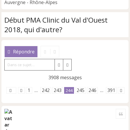
Auvergne - Rhône-Alpes
Début PMA Clinic du Val d'Ouest
2018, qui d'autre?
Répondre
Rechercher
Recherche avancée
3908 messages
1
242
243
245
246
391
…
244
…
Cite