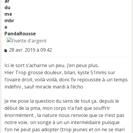
PandaRousse
M
28 avr. 2019 à 09:42
e
s
Ici le sort s’acharne un peu.. j’en peux plus..
s
a
Hier Trop grosse douleur, bilan, kyste 51mms sur
g
l’ovaire droit, voilà voilà, donc fiv repoussée à..un temps
e
indéfini , sauf miracle mardi à l’écho
n
o
n
Je me pose la question du sens de tout ça.. depuis le
l
début de la pma, mon corps n’a fait que souffrir
u
énormément , la nature nous renvoie que ce n’est pas
notre voie.. on songe à un un intermédiaire puisque
l’on ne peut pas adopter (trop jeunes et on ne se mari