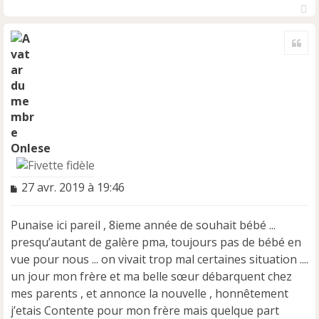
H
a
Cite
u
t
Onlese
M
27 avr. 2019 à 19:46
e
s
Punaise ici pareil , 8ieme année de souhait bébé ...
s
a
presqu’autant de galère pma, toujours pas de bébé en
g
vue pour nous ... on vivait trop mal certaines situation ....
e
un jour mon frère et ma belle sœur débarquent chez
n
mes parents , et annonce la nouvelle , honnêtement
o
n
j’etais Contente pour mon frère mais quelque part