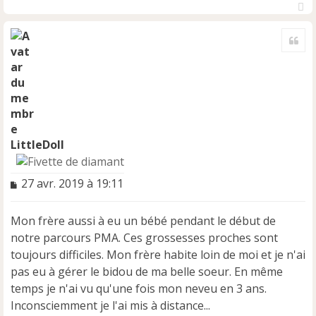
H
a
Cite
u
t
LittleDoll
M
27 avr. 2019 à 19:11
e
s
Mon frère aussi à eu un bébé pendant le début de
s
a
notre parcours PMA. Ces grossesses proches sont
g
toujours difficiles. Mon frère habite loin de moi et je n'ai
e
pas eu à gérer le bidou de ma belle soeur. En même
n
temps je n'ai vu qu'une fois mon neveu en 3 ans.
o
n
Inconsciemment je l'ai mis à distance...