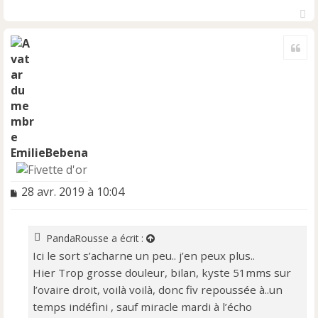
H
a
Cite
u
t
EmilieBebena
M
28 avr. 2019 à 10:04
e
s
s
PandaRousse
a écrit :
a
Ici le sort s’acharne un peu.. j’en peux plus..
g
e
Hier Trop grosse douleur, bilan, kyste 51mms sur
n
l’ovaire droit, voilà voilà, donc fiv repoussée à..un
o
temps indéfini , sauf miracle mardi à l’écho
n