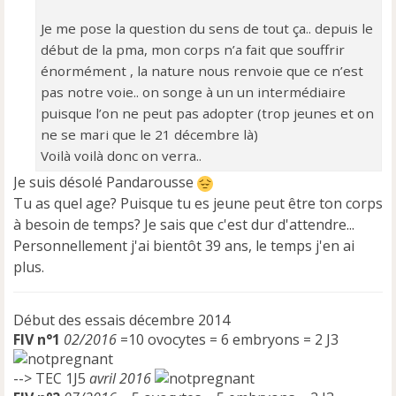
l
u
Je me pose la question du sens de tout ça.. depuis le
début de la pma, mon corps n’a fait que souffrir
énormément , la nature nous renvoie que ce n’est
pas notre voie.. on songe à un un intermédiaire
puisque l’on ne peut pas adopter (trop jeunes et on
ne se mari que le 21 décembre là)
Voilà voilà donc on verra..
Je suis désolé Pandarousse
Tu as quel age? Puisque tu es jeune peut être ton corps
à besoin de temps? Je sais que c'est dur d'attendre...
Personnellement j'ai bientôt 39 ans, le temps j'en ai
plus.
Début des essais décembre 2014
FIV n°1
02/2016
=10 ovocytes = 6 embryons = 2 J3
--> TEC 1J5
avril 2016