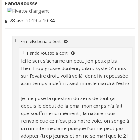
PandaRousse
M
28 avr. 2019 à 10:34
e
s
s
EmilieBebena
a écrit :
a
g
PandaRousse
a écrit :
e
Ici le sort s’acharne un peu.. j’en peux plus..
n
o
Hier Trop grosse douleur, bilan, kyste 51mms
n
sur l’ovaire droit, voilà voilà, donc fiv repoussée
l
à..un temps indéfini , sauf miracle mardi à l’écho
u
Je me pose la question du sens de tout ça..
depuis le début de la pma, mon corps n’a fait
que souffrir énormément , la nature nous
renvoie que ce n’est pas notre voie.. on songe à
un un intermédiaire puisque l’on ne peut pas
adopter (trop jeunes et on ne se mari que le 21