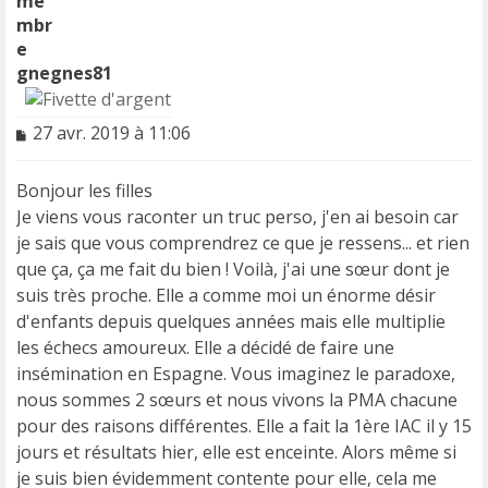
gnegnes81
M
27 avr. 2019 à 11:06
e
s
Bonjour les filles
s
a
Je viens vous raconter un truc perso, j'en ai besoin car
g
je sais que vous comprendrez ce que je ressens... et rien
e
que ça, ça me fait du bien ! Voilà, j'ai une sœur dont je
n
suis très proche. Elle a comme moi un énorme désir
o
n
d'enfants depuis quelques années mais elle multiplie
l
les échecs amoureux. Elle a décidé de faire une
u
insémination en Espagne. Vous imaginez le paradoxe,
nous sommes 2 sœurs et nous vivons la PMA chacune
pour des raisons différentes. Elle a fait la 1ère IAC il y 15
jours et résultats hier, elle est enceinte. Alors même si
je suis bien évidemment contente pour elle, cela me