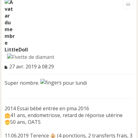
Cite
u
t
LittleDoll
M
27 avr. 2019 à 08:29
e
s
Super nombre.
pour lundi
s
a
g
e
n
2014 Essai bébé entrée en pma 2016
o
41 ans, endometriose, retard de réponse utérine
n
50 ans, OATS
l
u
11.06.2019 Terence
(4 ponctions, 2 transferts frais, 3