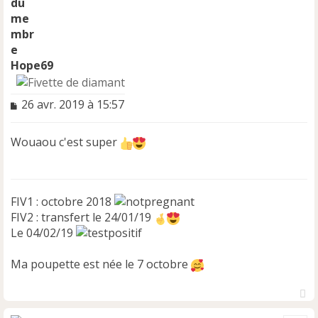
Hope69
M
26 avr. 2019 à 15:57
e
s
Wouaou c'est super
s
a
g
e
n
FIV1 : octobre 2018
o
FIV2 : transfert le 24/01/19
n
Le 04/02/19
l
u
Ma poupette est née le 7 octobre
H
a