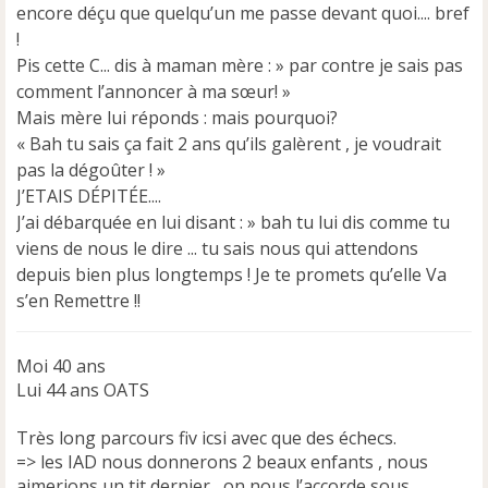
l
encore déçu que quelqu’un me passe devant quoi.... bref
u
!
Pis cette C... dis à maman mère : » par contre je sais pas
comment l’annoncer à ma sœur! »
Mais mère lui réponds : mais pourquoi?
« Bah tu sais ça fait 2 ans qu’ils galèrent , je voudrait
pas la dégoûter ! »
J’ETAIS DÉPITÉE....
J’ai débarquée en lui disant : » bah tu lui dis comme tu
viens de nous le dire ... tu sais nous qui attendons
depuis bien plus longtemps ! Je te promets qu’elle Va
s’en Remettre !!
Moi 40 ans
Lui 44 ans OATS
Très long parcours fiv icsi avec que des échecs.
=> les IAD nous donnerons 2 beaux enfants , nous
aimerions un tit dernier , on nous l’accorde sous