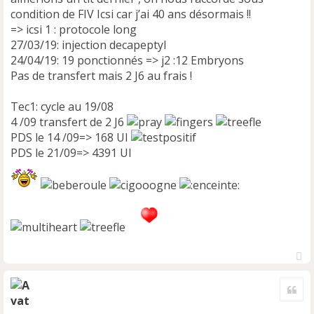
condition de FIV Icsi car j’ai 40 ans désormais !!
=> icsi 1 : protocole long
27/03/19: injection decapeptyl
24/04/19: 19 ponctionnés => j2 :12 Embryons
Pas de transfert mais 2 J6 au frais !
Tec1: cycle au 19/08
4 /09 transfert de 2 J6
PDS le 14 /09=> 168 UI
PDS le 21/09=> 4391 UI
H
a
Cite
u
t