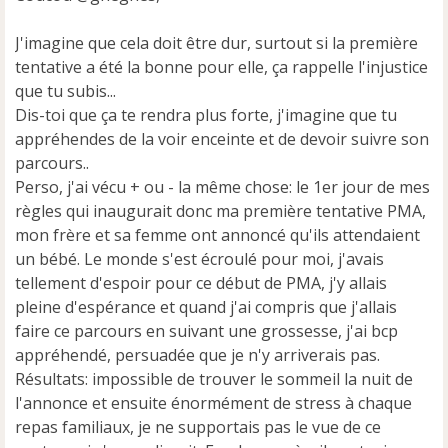
a
g
J'imagine que cela doit être dur, surtout si la première
e
tentative a été la bonne pour elle, ça rappelle l'injustice
n
que tu subis...
o
n
Dis-toi que ça te rendra plus forte, j'imagine que tu
l
appréhendes de la voir enceinte et de devoir suivre son
u
parcours..
Perso, j'ai vécu + ou - la même chose: le 1er jour de mes
règles qui inaugurait donc ma première tentative PMA,
mon frère et sa femme ont annoncé qu'ils attendaient
un bébé. Le monde s'est écroulé pour moi, j'avais
tellement d'espoir pour ce début de PMA, j'y allais
pleine d'espérance et quand j'ai compris que j'allais
faire ce parcours en suivant une grossesse, j'ai bcp
appréhendé, persuadée que je n'y arriverais pas.
Résultats: impossible de trouver le sommeil la nuit de
l'annonce et ensuite énormément de stress à chaque
repas familiaux, je ne supportais pas le vue de ce