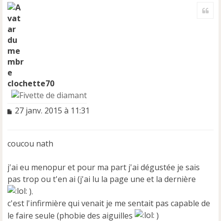
a
Cite
u
t
clochette70
M
27 janv. 2015 à 11:31
e
s
s
coucou nath
a
g
e
j'ai eu menopur et pour ma part j'ai dégustée je sais
n
pas trop ou t'en ai (j'ai lu la page une et la dernière
o
).
n
c'est l'infirmière qui venait je me sentait pas capable de
l
u
le faire seule (phobie des aiguilles
)