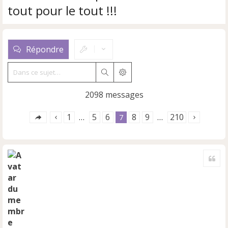
tout pour le tout !!!
Répondre
Rechercher
Recherche avancée
2098 messages
1
5
6
8
9
210
…
7
…
Cite