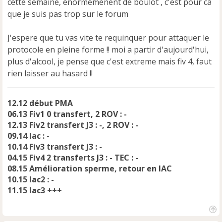
cette semaine, énorméménent de boulot , c'est pour ca
que je suis pas trop sur le forum
J'espere que tu vas vite te requinquer pour attaquer le
protocole en pleine forme !! moi a partir d'aujourd'hui,
plus d'alcool, je pense que c'est extreme mais fiv 4, faut
rien laisser au hasard !!
12.12 début PMA
06.13 Fiv1 0 transfert, 2 ROV : -
12.13 Fiv2 transfert J3 : -, 2 ROV : -
09.14 Iac : -
10.14 Fiv3 transfert J3 : -
04.15 Fiv4 2 transferts J3 : - TEC : -
08.15 Amélioration sperme, retour en IAC
10.15 Iac2 : -
11.15 Iac3 +++
H