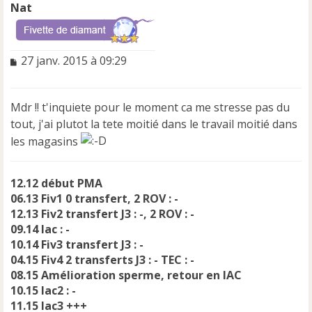
Nat
M
27 janv. 2015 à 09:29
e
s
s
Mdr !! t'inquiete pour le moment ca me stresse pas du
a
tout, j'ai plutot la tete moitié dans le travail moitié dans
g
e
les magasins
n
o
n
12.12 début PMA
l
06.13 Fiv1 0 transfert, 2 ROV : -
u
12.13 Fiv2 transfert J3 : -, 2 ROV : -
09.14 Iac : -
10.14 Fiv3 transfert J3 : -
04.15 Fiv4 2 transferts J3 : - TEC : -
08.15 Amélioration sperme, retour en IAC
10.15 Iac2 : -
11.15 Iac3 +++