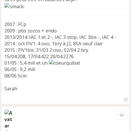
2007 : FCp
2009 : pbs zozos + endo
2013/2014 :IAC 1 et 2:-, IAC 3 stop, IAC 3bis -, IAC 4 -
2014 : oct FIV1: 4 ovo, 1bry à J2, 8SA oeuf clair
2015 : FIV1bis :31/03 2 ovo, 02/04 2 bry
15/04:208, 17/04:422 20/04:2276
01/05 : 5,4 mili et un
06/05 : 9,2 mili
08/06 5cm
Sarah
H
a
Cite
u
t