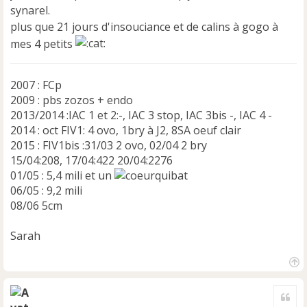
synarel.
plus que 21 jours d'insouciance et de calins à gogo à
mes 4 petits
2007 : FCp
2009 : pbs zozos + endo
2013/2014 :IAC 1 et 2:-, IAC 3 stop, IAC 3bis -, IAC 4 -
2014 : oct FIV1: 4 ovo, 1bry à J2, 8SA oeuf clair
2015 : FIV1bis :31/03 2 ovo, 02/04 2 bry
15/04:208, 17/04:422 20/04:2276
01/05 : 5,4 mili et un
06/05 : 9,2 mili
08/06 5cm
Sarah
H
a
Cite
u