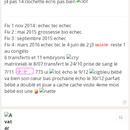
j4 pas 14 clochette écris pas bien
a
g
e
n
Fiv 1 nov 2014 : echec tec echec
o
n
Fiv 2 : mai 2015 grossesse bio echec
l
Fiv 3 : septembre 2015 echec
u
Fiv 4 : mars 2016 echec tec le 4 juin de 2 j3
reste 1
au congélo
6 transferts et 11 embryons
matricelab le 8/07 transfert le 24/10 prise de sang le
7/11
773 ui
écho le 9/12
bébé
va bien son cœur bas prochaine écho le 30/12 parfait
bébé a doublé et joue a cache cache visite 4eme mois
bébé est une
H
a
Cite
u
t