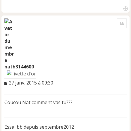
H
a
Cite
u
t
nath3144600
M
27 janv. 2015 à 09:30
e
s
s
Coucou Nat comment vas tu???
a
g
e
n
Essai bb depuis septembre2012
o