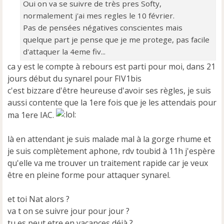
Oui on va se suivre de très pres Softy,
e
normalement j'ai mes regles le 10 février.
n
o
Pas de pensées négatives conscientes mais
n
quelque part je pense que je me protege, pas facile
l
d'attaquer la 4eme fiv...
u
ca y est le compte à rebours est parti pour moi, dans 21
jours début du synarel pour FIV1bis
c'est bizzare d'être heureuse d'avoir ses règles, je suis
aussi contente que la 1ere fois que je les attendais pour
ma 1ere IAC.
là en attendant je suis malade mal à la gorge rhume et
je suis complètement aphone, rdv toubid à 11h j'espère
qu'elle va me trouver un traitement rapide car je veux
être en pleine forme pour attaquer synarel.
et toi Nat alors ?
va t on se suivre jour pour jour ?
tu es peut etre en vacances déjà ?