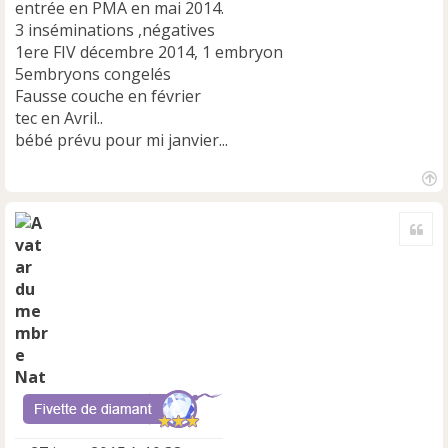
n
entrée en PMA en mai 2014.
l
3 inséminations ,négatives
u
1ere FIV décembre 2014, 1 embryon
5embryons congelés
Fausse couche en février
tec en Avril..
bébé prévu pour mi janvier...
H
a
Cite
u
t
Nat