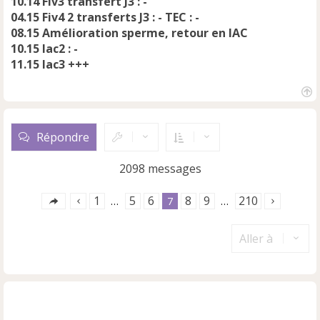
10.14 Fiv3 transfert J3 : -
04.15 Fiv4 2 transferts J3 : - TEC : -
08.15 Amélioration sperme, retour en IAC
10.15 Iac2 : -
11.15 Iac3 +++
H
a
u
Répondre
t
2098 messages
1
5
6
8
9
210
…
7
…
Aller à