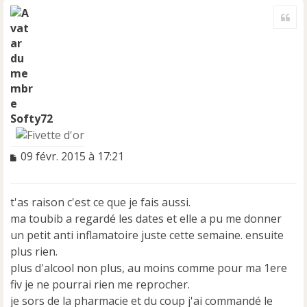
a
Cite
u
t
Softy72
M
09 févr. 2015 à 17:21
e
s
s
t'as raison c'est ce que je fais aussi.
a
ma toubib a regardé les dates et elle a pu me donner
g
e
un petit anti inflamatoire juste cette semaine. ensuite
n
plus rien.
o
plus d'alcool non plus, au moins comme pour ma 1ere
n
fiv je ne pourrai rien me reprocher.
l
u
je sors de la pharmacie et du coup j'ai commandé le