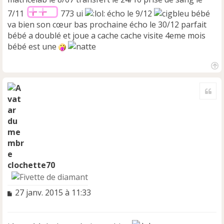
7/11
773 ui
écho le 9/12
bébé
va bien son cœur bas prochaine écho le 30/12 parfait
bébé a doublé et joue a cache cache visite 4eme mois
bébé est une
H
a
Cite
u
t
clochette70
M
27 janv. 2015 à 11:33
e
s
s