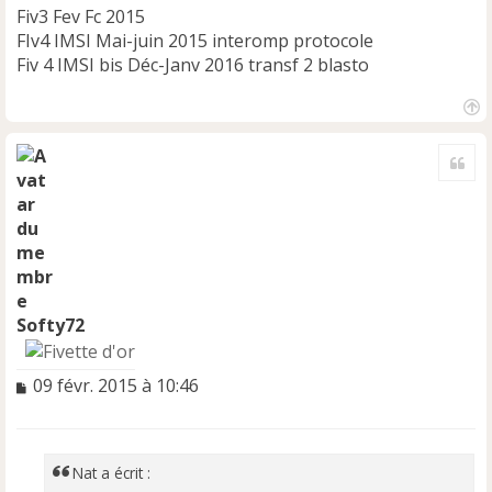
Fiv3 Fev Fc 2015
FIv4 IMSI Mai-juin 2015 interomp protocole
Fiv 4 IMSI bis Déc-Janv 2016 transf 2 blasto
H
a
Cite
u
t
Softy72
M
09 févr. 2015 à 10:46
e
s
s
a
Nat a écrit :
g