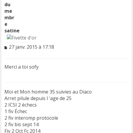
satine
M
27 janv. 2015 à 17:18
e
s
s
Merci a toi sofy
a
g
e
n
Moi et Mon homme 35 suivies au Diaco
o
n
Arret pilule depuis l 'age de 25
l
2 ICSI 2 échecs
u
1 fiv Échec
2 fiv interomp protocole
2 fiv bis sept 14
Fiv 2 Oct Fc 2014