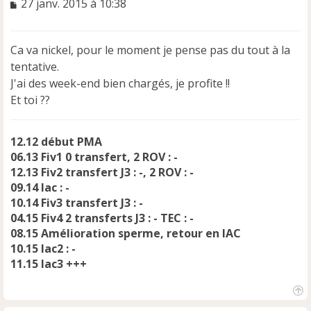
M
27 janv. 2015 à 10:38
e
s
s
Ca va nickel, pour le moment je pense pas du tout à la
a
tentative.
g
e
J'ai des week-end bien chargés, je profite !!
n
Et toi ??
o
n
l
12.12 début PMA
u
06.13 Fiv1 0 transfert, 2 ROV : -
12.13 Fiv2 transfert J3 : -, 2 ROV : -
09.14 Iac : -
10.14 Fiv3 transfert J3 : -
04.15 Fiv4 2 transferts J3 : - TEC : -
08.15 Amélioration sperme, retour en IAC
10.15 Iac2 : -
11.15 Iac3 +++
H