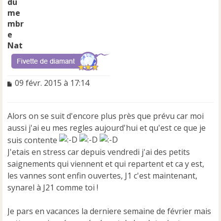
Nat
M
09 févr. 2015 à 17:14
e
s
s
Alors on se suit d'encore plus près que prévu car moi
a
aussi j'ai eu mes regles aujourd'hui et qu'est ce que je
g
e
suis contente
n
J'etais en stress car depuis vendredi j'ai des petits
o
saignements qui viennent et qui repartent et ca y est,
n
les vannes sont enfin ouvertes, J1 c'est maintenant,
l
u
synarel à J21 comme toi !
Je pars en vacances la derniere semaine de février mais