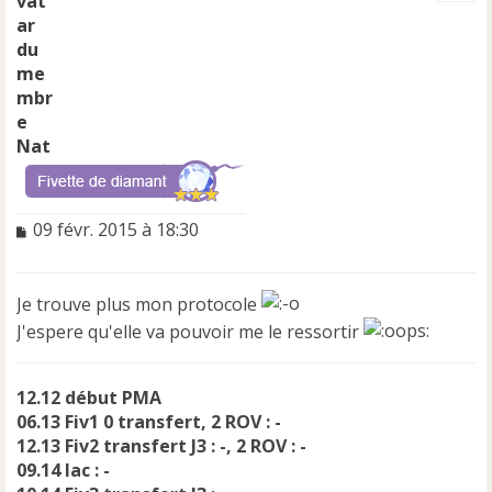
t
Nat
M
09 févr. 2015 à 18:30
e
s
s
Je trouve plus mon protocole
a
J'espere qu'elle va pouvoir me le ressortir
g
e
n
o
12.12 début PMA
n
06.13 Fiv1 0 transfert, 2 ROV : -
l
12.13 Fiv2 transfert J3 : -, 2 ROV : -
u
09.14 Iac : -