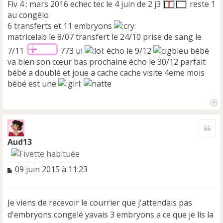
Fiv 4 : mars 2016 echec tec le 4 juin de 2 j3
reste 1
au congélo
6 transferts et 11 embryons
matricelab le 8/07 transfert le 24/10 prise de sang le
7/11
773 ui
écho le 9/12
bébé
va bien son cœur bas prochaine écho le 30/12 parfait
bébé a doublé et joue a cache cache visite 4eme mois
bébé est une
H
a
Cite
u
t
Aud13
M
09 juin 2015 à 11:23
e
s
s
Je viens de recevoir le courrier que j'attendais pas
a
d'embryons congelé yavais 3 embryons a ce que je lis la
g