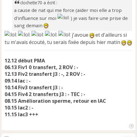
a
clochette70 a écrit :
g
a cause de nat qui me force (aider moi elle a trop
e
d'influence sur moi
) je vais faire une prise de
n
o
sang demain
n
j'avoue
et d'ailleurs si
l
u
tu m'avais écouté, tu serais fixée depuis hier matin
12.12 début PMA
06.13 Fiv1 0 transfert, 2 ROV : -
12.13 Fiv2 transfert J3 : -, 2 ROV : -
09.14 Iac : -
10.14 Fiv3 transfert J3 : -
04.15 Fiv4 2 transferts J3 : - TEC : -
08.15 Amélioration sperme, retour en IAC
10.15 Iac2 : -
11.15 Iac3 +++
H
a