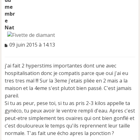
Nat
M
09 juin 2015 à 14:13
e
s
s
j'ai fait 2 hyperstims importantes dont une avec
a
hospitalisation donc je compatis parce que oui j'ai eu
g
e
tres tres mal !!! Sur la 3eme j'etais pliée en 2 mais a la
n
maison et la 4eme s'est plutot bien passé. C'est jamais
o
pareil.
n
Si tu as peur, pese toi, si tu as pris 2-3 kilos appelle ta
l
u
gynéco, tu peux avoir le ventre rempli d'eau. Apres c'est
peut-etre simplement tes ovaires qui ont bien gonflé et
c'est douloureux le temps qu'ils reprennent leur taille
normale. T'as fait une écho apres la ponction ?