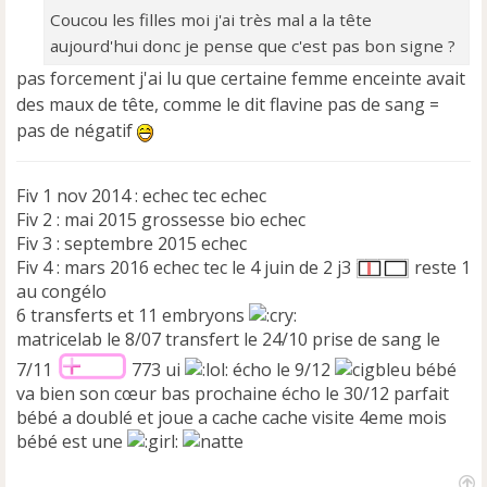
g
Coucou les filles moi j'ai très mal a la tête
e
aujourd'hui donc je pense que c'est pas bon signe ?
n
o
pas forcement j'ai lu que certaine femme enceinte avait
n
des maux de tête, comme le dit flavine pas de sang =
l
pas de négatif
u
Fiv 1 nov 2014 : echec tec echec
Fiv 2 : mai 2015 grossesse bio echec
Fiv 3 : septembre 2015 echec
Fiv 4 : mars 2016 echec tec le 4 juin de 2 j3
reste 1
au congélo
6 transferts et 11 embryons
matricelab le 8/07 transfert le 24/10 prise de sang le
7/11
773 ui
écho le 9/12
bébé
va bien son cœur bas prochaine écho le 30/12 parfait
bébé a doublé et joue a cache cache visite 4eme mois
bébé est une