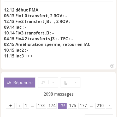
12.12 début PMA
06.13 Fiv1 0 transfert, 2 ROV : -
12.13 Fiv2 transfert J3 : -, 2 ROV : -
09.14 Iac : -
10.14 Fiv3 transfert J3 : -
04.15 Fiv4 2 transferts J3 : - TEC : -
08.15 Amélioration sperme, retour en IAC
10.15 Iac2 : -
11.15 Iac3 +++
H
a
u
Répondre
t
2098 messages
1
173
174
176
177
210
…
175
…