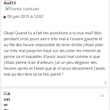
t
Aud13
M
09 juin 2015 à 12:02
e
s
s
Okay! Quand tu a fait tes ponctions a tu eux mal? Moi
a
pendant trois jours alors très mal à l'ovaire gauche et
g
e
au file des heure impossible de tenir droite j'étais plier
n
car très mal jusqu'en haut sur les coter les intestin je
o
pense sa m'inquiéter d'avoir aussi mal comme si que
n
j'étais pleine d'air d'ailleurs j'ai un peu dégazer des
l
u
heures après et fallait que je m'assoi doucement j'avais
mal au derrière sa ta fais pareil ?
H
a
Cite
u
t