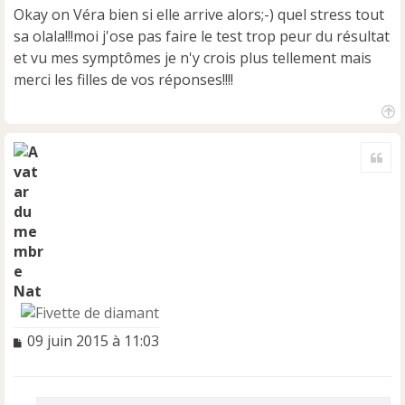
s
Okay on Véra bien si elle arrive alors;-) quel stress tout
a
sa olala!!!moi j'ose pas faire le test trop peur du résultat
g
e
et vu mes symptômes je n'y crois plus tellement mais
n
merci les filles de vos réponses!!!!
o
n
l
H
u
a
Cite
u
t
Nat
M
09 juin 2015 à 11:03
e
s
s