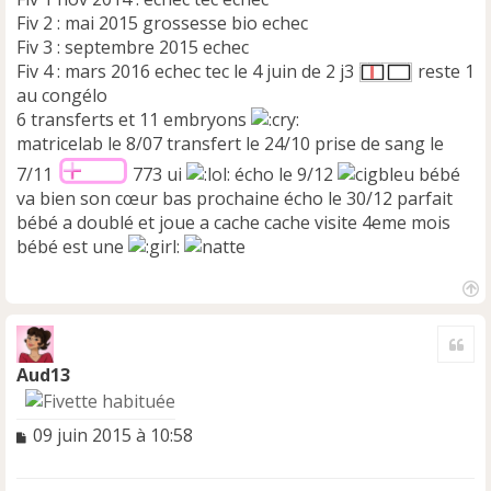
l
Fiv 2 : mai 2015 grossesse bio echec
u
Fiv 3 : septembre 2015 echec
Fiv 4 : mars 2016 echec tec le 4 juin de 2 j3
reste 1
au congélo
6 transferts et 11 embryons
matricelab le 8/07 transfert le 24/10 prise de sang le
7/11
773 ui
écho le 9/12
bébé
va bien son cœur bas prochaine écho le 30/12 parfait
bébé a doublé et joue a cache cache visite 4eme mois
bébé est une
H
a
Cite
u
t
Aud13
M
09 juin 2015 à 10:58
e
s