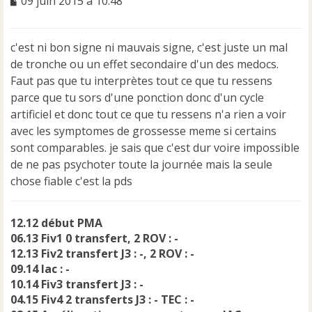
M
09 juin 2015 à 10:48
e
s
s
c'est ni bon signe ni mauvais signe, c'est juste un mal
a
de tronche ou un effet secondaire d'un des medocs.
g
e
Faut pas que tu interprètes tout ce que tu ressens
n
parce que tu sors d'une ponction donc d'un cycle
o
artificiel et donc tout ce que tu ressens n'a rien a voir
n
avec les symptomes de grossesse meme si certains
l
u
sont comparables. je sais que c'est dur voire impossible
de ne pas psychoter toute la journée mais la seule
chose fiable c'est la pds
12.12 début PMA
06.13 Fiv1 0 transfert, 2 ROV : -
12.13 Fiv2 transfert J3 : -, 2 ROV : -
09.14 Iac : -
10.14 Fiv3 transfert J3 : -
04.15 Fiv4 2 transferts J3 : - TEC : -