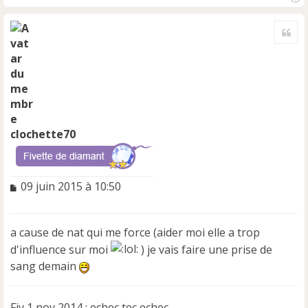
H
a
Cite
u
t
clochette70
M
09 juin 2015 à 10:50
e
s
s
a cause de nat qui me force (aider moi elle a trop
a
d'influence sur moi
) je vais faire une prise de
g
e
sang demain
n
o
n
Fiv 1 nov 2014 : echec tec echec