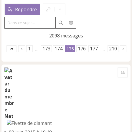
Répondre
Rechercher
Recherche avancée
2098 messages
1
173
174
176
177
210
…
175
…
Cite
Nat