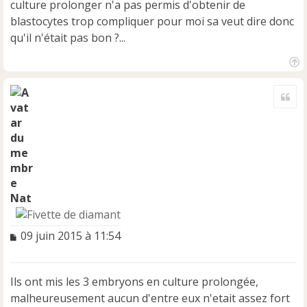
e
culture prolonger n'a pas permis d'obtenir de
n
blastocytes trop compliquer pour moi sa veut dire donc
o
qu'il n'était pas bon ?...
n
l
u
H
a
Cite
u
t
Nat
M
09 juin 2015 à 11:54
e
s
s
Ils ont mis les 3 embryons en culture prolongée,
a
malheureusement aucun d'entre eux n'etait assez fort
g