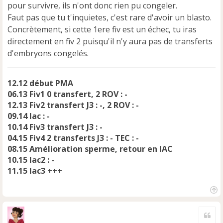
e
pour survivre, ils n'ont donc rien pu congeler.
n
Faut pas que tu t'inquietes, c'est rare d'avoir un blasto.
o
Concrètement, si cette 1ere fiv est un échec, tu iras
n
directement en fiv 2 puisqu'il n'y aura pas de transferts
l
u
d'embryons congelés.
12.12 début PMA
06.13 Fiv1 0 transfert, 2 ROV : -
12.13 Fiv2 transfert J3 : -, 2 ROV : -
09.14 Iac : -
10.14 Fiv3 transfert J3 : -
04.15 Fiv4 2 transferts J3 : - TEC : -
08.15 Amélioration sperme, retour en IAC
10.15 Iac2 : -
11.15 Iac3 +++
H
a
Cite
u