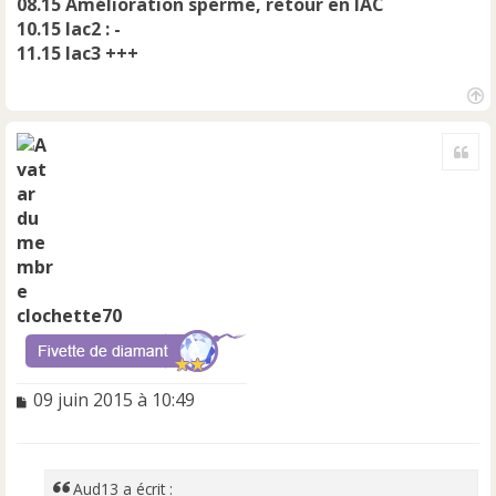
08.15 Amélioration sperme, retour en IAC
10.15 Iac2 : -
11.15 Iac3 +++
H
a
Cite
u
t
clochette70
M
09 juin 2015 à 10:49
e
s
s
a
Aud13 a écrit :