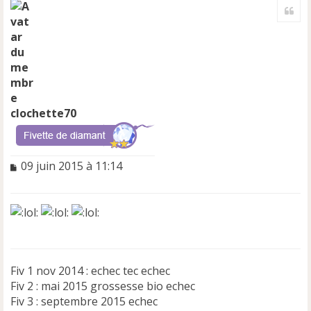
Cite
u
t
clochette70
M
09 juin 2015 à 11:14
e
s
s
a
g
e
n
Fiv 1 nov 2014 : echec tec echec
o
n
Fiv 2 : mai 2015 grossesse bio echec
l
Fiv 3 : septembre 2015 echec
u