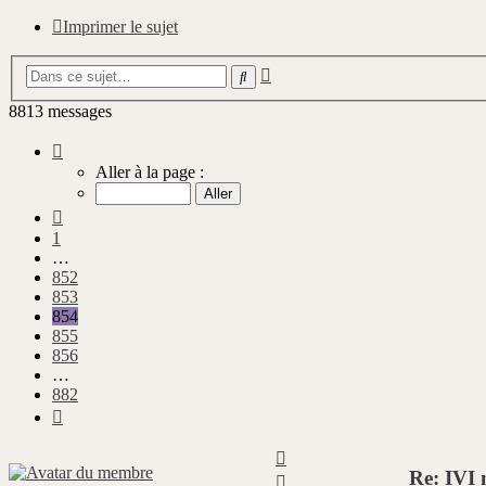
Imprimer le sujet
Recherche
Rechercher
avancée
8813 messages
Page
854
Aller à la page :
sur
882
Précédente
1
…
852
853
854
855
856
…
882
Suivante
Haut
Re: IVI 
Haut