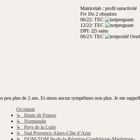
Matricelab : profil suractivité
Fiv Do 2 obradors
06/22: TEC
12/22: TEC
DPI: 2j5 sains
06/23: TEC
Oeuf 
n peu plus de 2 ans. Et sinon aucun symptômes non plus. Je me rappelle q
Occitanie
↳ Hauts de France
↳ Normandie
↳ Pays de la Loire
↳ Sud Provence-Alpes-Côte d’Azur
↳ DOM-TOM Ile-de-la-Réunion-Guadeloupe-Martinique-