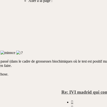
Aller à la page :
sur
882
e
 passé (dans le cadre de grossesses biochimiques où le test est positif ma
n faire.
chose.
Re: IVI madrid qui con
Citer