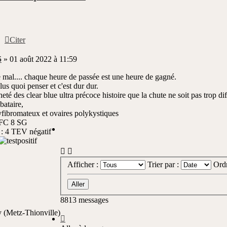
er
Citer
5
»
01 août 2022 à 11:59
 mal.... chaque heure de passée est une heure de gagné.
lus quoi penser et c'est dur dur.
heté des clear blue ultra précoce histoire que la chute ne soit pas trop dif
bataire,
yfibromateux et ovaires polykystiques
 FC 8 SG
: 4 TEV négatif
Afficher :
Trier par :
Ord
8813 messages
(Metz-Thionville)
Page
854