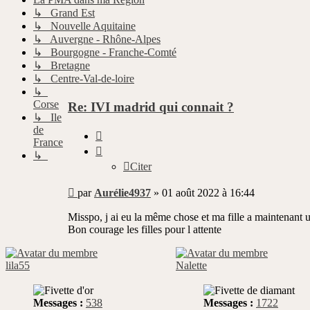
↳ Grand Est
↳ Nouvelle Aquitaine
↳ Auvergne - Rhône-Alpes
↳ Bourgogne - Franche-Comté
↳ Bretagne
↳ Centre-Val-de-loire
↳
Corse
Re: IVI madrid qui connait ?
↳ Ile
de
Citer
France
↳
Citer
Message
par
Aurélie4937
»
01 août 2022 à 16:44
non
lu
Misspo, j ai eu la même chose et ma fille a maintenant u
Bon courage les filles pour l attente
lila55
Nalette
Messages :
538
Messages :
1722