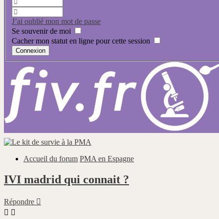
J’ai oublié mon mot de passe
Se souvenir de moi
Cacher mon statut en ligne pour cette session
Accueil du forum
PMA en Espagne
IVI madrid qui connait ?
Répondre