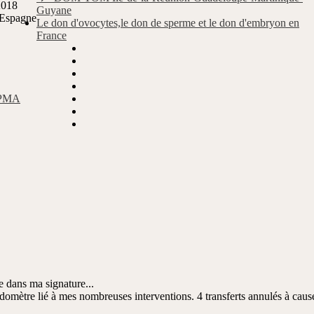
2018
Guyane
Espagne
Le don d'ovocytes,le don de sperme et le don d'embryon en
France
a PMA
re dans ma signature...
ndomètre lié à mes nombreuses interventions. 4 transferts annulés à caus