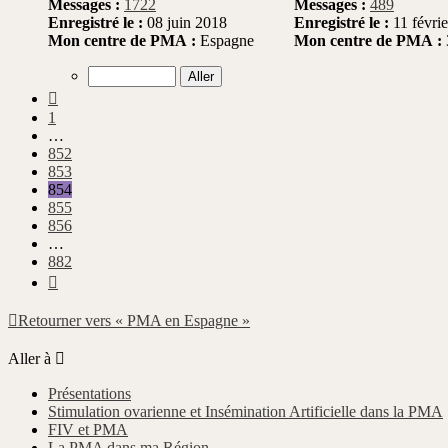
Messages :
1722
Messages :
489
Enregistré le :
08 juin 2018
Enregistré le :
11 févri
Mon centre de PMA :
Espagne
Mon centre de PMA :
Précédente
1
…
852
853
854
855
856
…
882
Suivante
Retourner vers « PMA en Espagne »
Aller à
Présentations
Stimulation ovarienne et Insémination Artificielle dans la PMA
FIV et PMA
La PMA dans ma Région