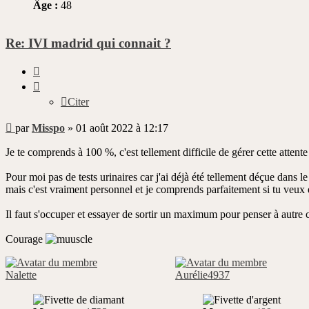
Âge :
48
Re: IVI madrid qui connait ?
Citer
Citer
Message
par
Misspo
»
01 août 2022 à 12:17
non
lu
Je te comprends à 100 %, c'est tellement difficile de gérer cette attent
Pour moi pas de tests urinaires car j'ai déjà été tellement déçue dans le
mais c'est vraiment personnel et je comprends parfaitement si tu veux e
Il faut s'occuper et essayer de sortir un maximum pour penser à autre 
Courage
Nalette
Aurélie4937