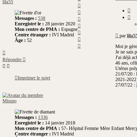
lila55
Haut
Cit
Haut
Haut
Messages :
538
Enregistré le :
28 janvier 2020
Haut
Mon centre de PMA :
Espagne
Haut
Message
Centre étranger :
IVI Madrid
par
lila5
Haut
non
Âge :
52
Haut
lu
Moi je gère
Haut
Je ne sais p
J'ai déjà ac
Répondre
46 ans, céli
Utérus pol
21/07/20 :
Imprimer le sujet
2021-2022 
27/07/22 :
Misspo
Messages :
1336
Enregistré le :
14 janvier 2018
Mon centre de PMA :
57- Hôpital Femme Mère Enfant Mercy 
Centre étranger :
IVI Madrid