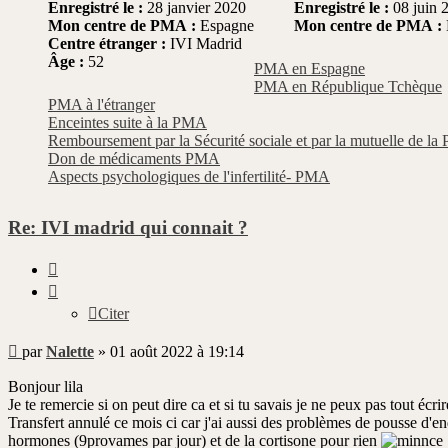
Enregistré le :
28 janvier 2020
Enregistré le :
08 juin 
Mon centre de PMA :
Espagne
Mon centre de PMA :
Centre étranger :
IVI Madrid
Âge :
52
PMA en Espagne
PMA en République Tchèque
PMA à l'étranger
Enceintes suite à la PMA
Remboursement par la Sécurité sociale et par la mutuelle de l
Don de médicaments PMA
Aspects psychologiques de l'infertilité- PMA
Re: IVI madrid qui connait ?
Citer
Citer
Message
par
Nalette
»
01 août 2022 à 19:14
non
lu
Bonjour lila
Je te remercie si on peut dire ca et si tu savais je ne peux pas tout écri
Transfert annulé ce mois ci car j'ai aussi des problèmes de pousse d'e
hormones (9provames par jour) et de la cortisone pour rien