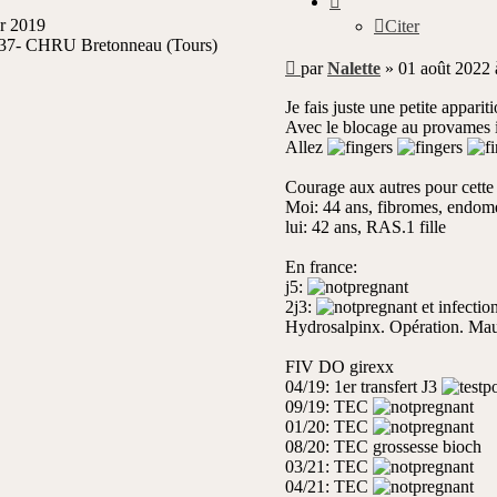
er 2019
Citer
37- CHRU Bretonneau (Tours)
Message
par
Nalette
»
01 août 2022 
non
lu
Je fais juste une petite appari
Avec le blocage au provames i
Allez
Courage aux autres pour cette a
Moi: 44 ans, fibromes, endomét
lui: 42 ans, RAS.1 fille
En france:
j5:
2j3:
et infectio
Hydrosalpinx. Opération. Mau
FIV DO girexx
04/19: 1er transfert J3
09/19: TEC
01/20: TEC
08/20: TEC grossesse bioch
03/21: TEC
04/21: TEC