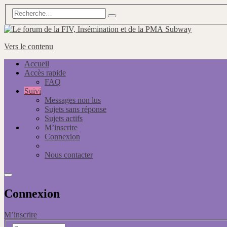
Subway
Vers le contenu
Accueil
Accès rapide
FAQ
Suivi
Messages non lus
Sujets sans réponse
Sujets actifs
M’inscrire
Connexion
Nous contacter
Connexion
M’inscrire