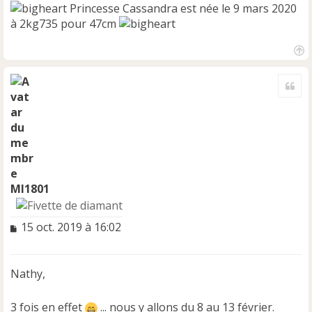
Princesse Cassandra est née le 9 mars 2020
à 2kg735 pour 47cm
H
a
Cite
u
t
Ml1801
M
15 oct. 2019 à 16:02
e
s
s
Nathy,
a
g
e
3 fois en effet
... nous y allons du 8 au 13 février.