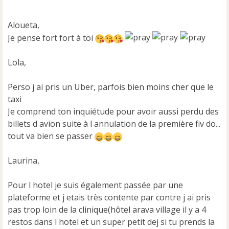
s
s
Aloueta,
a
Je pense fort fort à toi
g
e
n
Lola,
o
n
Perso j ai pris un Uber, parfois bien moins cher que le
l
u
taxi
Je comprend ton inquiétude pour avoir aussi perdu des
billets d avion suite à l annulation de la première fiv do...
tout va bien se passer
Laurina,
Pour l hotel je suis également passée par une
plateforme et j etais très contente par contre j ai pris
pas trop loin de la clinique(hôtel arava village il y a 4
restos dans l hotel et un super petit dej si tu prends la