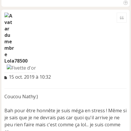
H
a
Cite
u
t
Lola78500
M
15 oct. 2019 à 10:32
e
s
s
Coucou Nathy:)
a
g
e
Bah pour être honnête je suis méga en stress ! Même si
n
je sais que je ne devrais pas car quoi qu'il arrive je ne
o
peu rien faire mais c'est comme ça lol... je suis comme
n