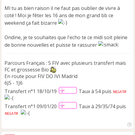
n
Ml tu as bien raison il ne faut pas oublier de vivre à
l
u
coté ! Moi je fêter les 16 ans de mon grand bb ce
weekend ça fait bizarre
Ondine, je te souhaites que l'echo te ce midi soit pleine
de bonne nouvelles et puisse te rassurer
Parcours Français : 5 FIV avec plusieurs transfert mais
FC et grossesse Bio
En route pour FIV DO IVI Madrid
6J5 - 1J6
Transfert n°1 18/10/19
Taux à 54 puis
Transfert n°1 09/01/20
Taux à 29/35/74 puis
H
a