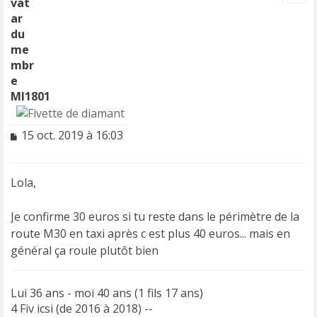
t
Ml1801
M
15 oct. 2019 à 16:03
e
s
s
Lola,
a
g
e
Je confirme 30 euros si tu reste dans le périmètre de la
n
route M30 en taxi après c est plus 40 euros... mais en
o
général ça roule plutôt bien
n
l
u
Lui 36 ans - moi 40 ans (1 fils 17 ans)
4 Fiv icsi (de 2016 à 2018) --