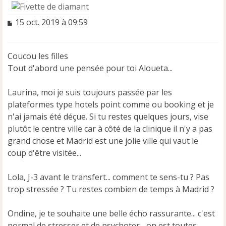
M
15 oct. 2019 à 09:59
e
s
s
Coucou les filles
a
Tout d'abord une pensée pour toi Aloueta...
g
e
n
Laurina, moi je suis toujours passée par les
o
plateformes type hotels point comme ou booking et je
n
n'ai jamais été déçue. Si tu restes quelques jours, vise
l
u
plutôt le centre ville car à côté de la clinique il n'y a pas
grand chose et Madrid est une jolie ville qui vaut le
coup d'être visitée...
Lola, J-3 avant le transfert... comment te sens-tu ? Pas
trop stressée ? Tu restes combien de temps à Madrid ?
Ondine, je te souhaite une belle écho rassurante... c'est
normal de stresser et de psychoter... on est toutes