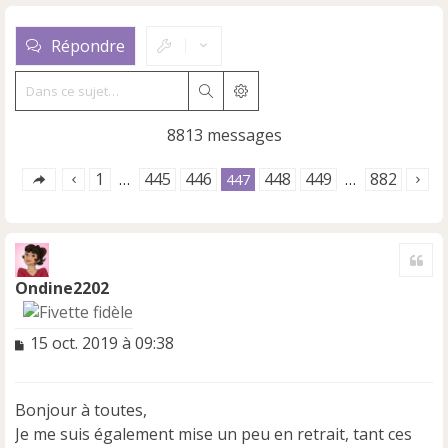
Répondre
Rechercher
Recherche avancée
8813 messages
1
445
446
448
449
882
…
447
…
Cite
Ondine2202
M
15 oct. 2019 à 09:38
e
s
s
Bonjour à toutes,
a
Je me suis également mise un peu en retrait, tant ces
g