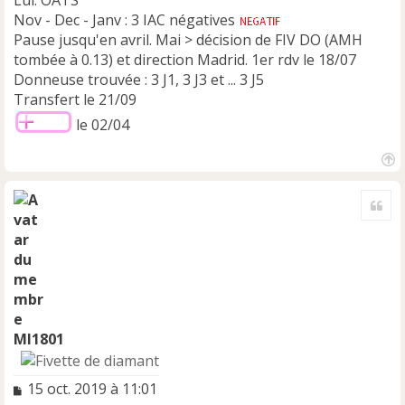
Nov - Dec - Janv : 3 IAC négatives
Pause jusqu'en avril. Mai > décision de FIV DO (AMH
tombée à 0.13) et direction Madrid. 1er rdv le 18/07
Donneuse trouvée : 3 J1, 3 J3 et ... 3 J5
Transfert le 21/09
le 02/04
H
a
Cite
u
t
Ml1801
M
15 oct. 2019 à 11:01
e