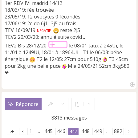
1er RDV IVI madrid 14/12
18/03/19: fée trouvée
23/05/19: 12 ovocytes 0 fécondés
17/06/19: 2e do 6j1- 3j5 au frais.
TEV 16/09/19
reste 2j5
TEV2 20/03/20: annulé suite covid ..
TEV2 Bis 28/12/20
le 08/01 taux à 245Ui, le
11/01 à 1249Ui, 18/01 à 18964Ui - T1 le 06/03: bébé
énergique
T2 le 12/05: 27cm pour 510g
T3 45cm
pour 2kg une belle puce
Mia 24/09/21 52cm 3kg580
❤
H
a
u
Répondre
t
8813 messages
1
445
446
448
449
882
…
447
…