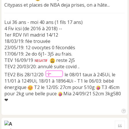
n
Citypass et places de NBA deja prises, on a hâte...
o
n
l
Lui 36 ans - moi 40 ans (1 fils 17 ans)
u
4 Fiv icsi (de 2016 à 2018) --
1er RDV IVI madrid 14/12
18/03/19: fée trouvée
23/05/19: 12 ovocytes 0 fécondés
17/06/19: 2e do 6j1- 3j5 au frais.
TEV 16/09/19
reste 2j5
TEV2 20/03/20: annulé suite covid ..
TEV2 Bis 28/12/20
le 08/01 taux à 245Ui, le
11/01 à 1249Ui, 18/01 à 18964Ui - T1 le 06/03: bébé
énergique
T2 le 12/05: 27cm pour 510g
T3 45cm
pour 2kg une belle puce
Mia 24/09/21 52cm 3kg580
❤
H
a
Cite
u