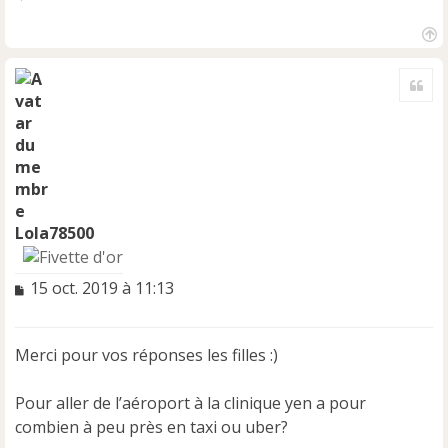
H
a
Cite
u
t
Lola78500
M
15 oct. 2019 à 11:13
e
s
s
Merci pour vos réponses les filles :)
a
g
e
Pour aller de l’aéroport à la clinique yen a pour
n
combien à peu près en taxi ou uber?
o