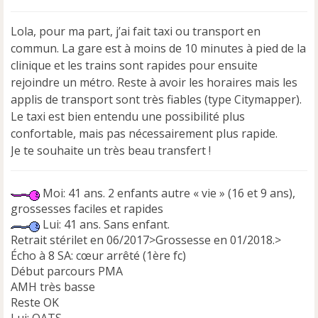
s
s
Lola, pour ma part, j’ai fait taxi ou transport en
a
commun. La gare est à moins de 10 minutes à pied de la
g
e
clinique et les trains sont rapides pour ensuite
n
rejoindre un métro. Reste à avoir les horaires mais les
o
applis de transport sont très fiables (type Citymapper).
n
Le taxi est bien entendu une possibilité plus
l
u
confortable, mais pas nécessairement plus rapide.
Je te souhaite un très beau transfert !
Moi: 41 ans. 2 enfants autre « vie » (16 et 9 ans),
grossesses faciles et rapides
Lui: 41 ans. Sans enfant.
Retrait stérilet en 06/2017>Grossesse en 01/2018.>
Écho à 8 SA: cœur arrêté (1ère fc)
Début parcours PMA
AMH très basse
Reste OK
Lui: OATS