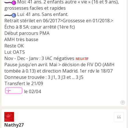
Moi: 41 ans. 2 enfants autre « vie » (16 et 9 ans),
grossesses faciles et rapides
Lui: 41 ans. Sans enfant.
Retrait stérilet en 06/2017>Grossesse en 01/2018.>
Écho à 8 SA: cœur arrêté (1ère fc)
Début parcours PMA
AMH très basse
Reste OK
Lui: OATS
Nov - Dec - Janv : 3 IAC négatives
Pause jusqu'en avril. Mai > décision de FIV DO (AMH
tombée à 0.13) et direction Madrid. 1er rdv le 18/07
Donneuse trouvée : 3 J1, 3 J3 et ... 3 J5
Transfert le 21/09
le 02/04
H
a
Cite
u
t
Nathy27