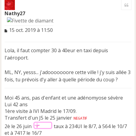
Cite
u
t
Nathy27
M
15 oct. 2019 à 11:50
e
s
s
Lola, il faut compter 30 à 40eur en taxi depuis
a
l'aéroport.
g
e
n
ML, NY, yesss... j'adooooooore cette ville ! j'y suis allée 3
o
fois, tu prévois d'y aller à quelle période du coup ?
n
l
u
Moi 45 ans, pas d'enfant et une adénomyose sévère
Lui 42 ans
1ère visite à IVI Madrid le 17/09.
Transfert d'un J5 le 25 janvier
2è le 26 juin
taux à 234UI le 8/7, à 564 le 10/7
et à 7417 le 16/7