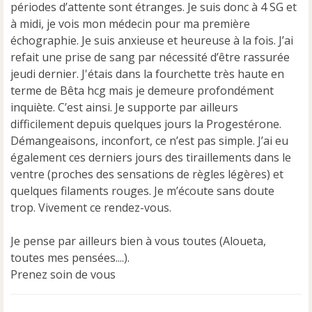
e
périodes d’attente sont étranges. Je suis donc à 4 SG et
n
à midi, je vois mon médecin pour ma première
o
échographie. Je suis anxieuse et heureuse à la fois. J’ai
n
refait une prise de sang par nécessité d’être rassurée
l
u
jeudi dernier. J'étais dans la fourchette très haute en
terme de Bêta hcg mais je demeure profondément
inquiète. C’est ainsi. Je supporte par ailleurs
difficilement depuis quelques jours la Progestérone.
Démangeaisons, inconfort, ce n’est pas simple. J’ai eu
également ces derniers jours des tiraillements dans le
ventre (proches des sensations de règles légères) et
quelques filaments rouges. Je m’écoute sans doute
trop. Vivement ce rendez-vous.
Je pense par ailleurs bien à vous toutes (Aloueta,
toutes mes pensées....).
Prenez soin de vous