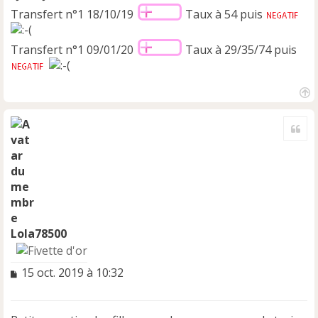
Transfert n°1 18/10/19
Taux à 54 puis
Transfert n°1 09/01/20
Taux à 29/35/74 puis
H
a
Cite
u
t
Lola78500
M
15 oct. 2019 à 10:32
e
s
s