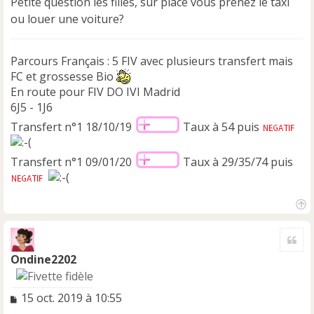
Petite question les filles, sur place vous prenez le taxi
a
ou louer une voiture?
g
e
n
Parcours Français : 5 FIV avec plusieurs transfert mais
o
n
FC et grossesse Bio
l
En route pour FIV DO IVI Madrid
u
6J5 - 1J6
Transfert n°1 18/10/19
Taux à 54 puis
Transfert n°1 09/01/20
Taux à 29/35/74 puis
H
a
Cite
u
t
Ondine2202
M
15 oct. 2019 à 10:55
e