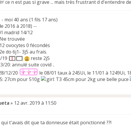
ce n est pas si grave ... mais très frustrant d d'entendre de
 - moi 40 ans (1 fils 17 ans)
(de 2016 à 2018) --
VI madrid 14/12
 fée trouvée
 12 ovocytes 0 fécondés
2e do 6j1- 3j5 au frais.
9/19
reste 2j5
/20: annulé suite covid ..
28/12/20
le 08/01 taux à 245Ui, le 11/01 à 1249Ui, 
05: 27cm pour 510g
T3 45cm pour 2kg une belle puce
ueta
»
12 avr. 2019 à 11:50
i qui t'avais dit que ta donneuse était ponctionné ??!