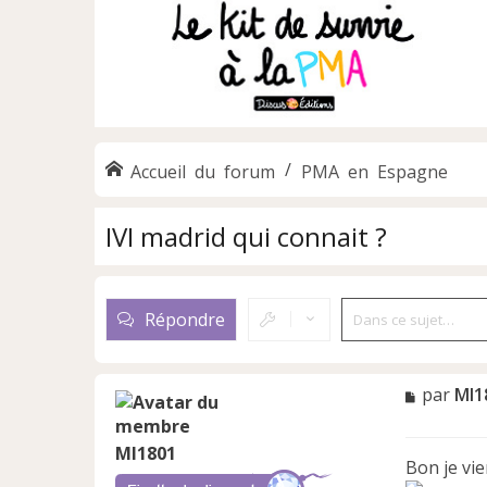
Accueil du forum
PMA en Espagne
IVI madrid qui connait ?
Répondre
M
par
Ml1
e
s
Ml1801
s
Bon je vie
a