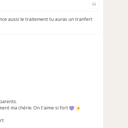
Citer
u
t
ce aussi le traitement tu auras un tranfert
parents.
ment ma chérie. On t'aime si fort