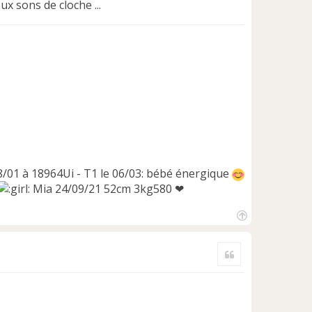
ux sons de cloche ...
18/01 à 18964Ui - T1 le 06/03: bébé énergique
Mia 24/09/21 52cm 3kg580 ❤
H
a
Citer
u
t