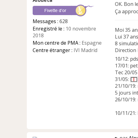
Aloueta
s
OK. Bon le
a
Ça approch
g
e
Messages :
628
n
Enregistré le :
10 novembre
Moi 35 an
o
2018
n
Lui 37 an
l
Mon centre de PMA :
Espagne
8 simulati
u
Centre étranger :
IVI Madrid
Direction 
10/12: pd
17/01: pet
Tec 20/05
31/05:
21/10/19: 
5 jours in
26/10/19: 
10/11/21: 
M