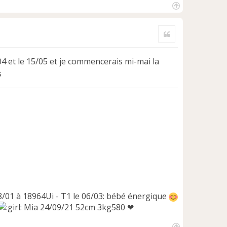
H
a
Citer
u
t
04 et le 15/05 et je commencerais mi-mai la
s
18/01 à 18964Ui - T1 le 06/03: bébé énergique
Mia 24/09/21 52cm 3kg580 ❤