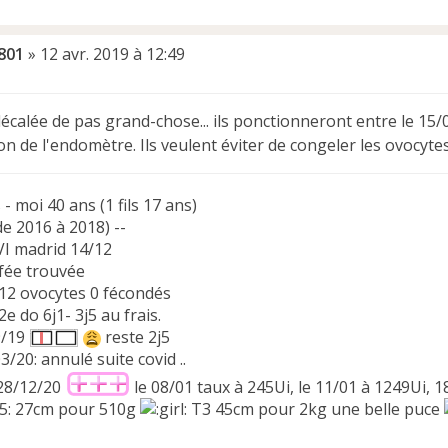
801
»
12 avr. 2019 à 12:49
décalée de pas grand-chose... ils ponctionneront entre le 15/
n de l'endomètre. Ils veulent éviter de congeler les ovocyte
 - moi 40 ans (1 fils 17 ans)
(de 2016 à 2018) --
VI madrid 14/12
 fée trouvée
 12 ovocytes 0 fécondés
2e do 6j1- 3j5 au frais.
9/19
reste 2j5
/20: annulé suite covid ..
28/12/20
le 08/01 taux à 245Ui, le 11/01 à 1249Ui, 
05: 27cm pour 510g
T3 45cm pour 2kg une belle puce