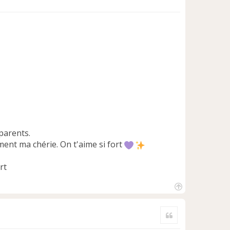
parents.
ment ma chérie. On t'aime si fort
H
a
Citer
u
t