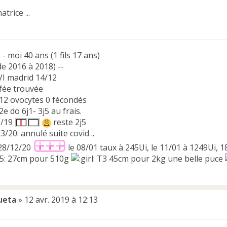
trice ...
 - moi 40 ans (1 fils 17 ans)
(de 2016 à 2018) --
VI madrid 14/12
 fée trouvée
 12 ovocytes 0 fécondés
2e do 6j1- 3j5 au frais.
9/19
reste 2j5
/20: annulé suite covid ..
28/12/20
le 08/01 taux à 245Ui, le 11/01 à 1249Ui, 
05: 27cm pour 510g
T3 45cm pour 2kg une belle puce
ueta
»
12 avr. 2019 à 12:13