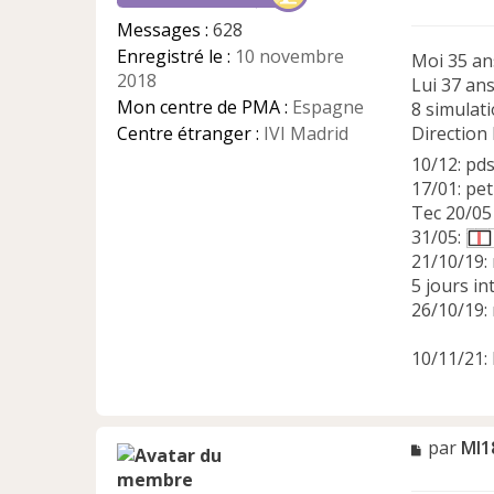
e
Messages :
628
n
Enregistré le :
10 novembre
Moi 35 an
o
2018
n
Lui 37 an
l
Mon centre de PMA :
Espagne
8 simulati
u
Centre étranger :
IVI Madrid
Direction 
10/12: pd
17/01: pet
Tec 20/05
31/05:
21/10/19: 
5 jours in
26/10/19: 
10/11/21: 
M
par
Ml1
e
s