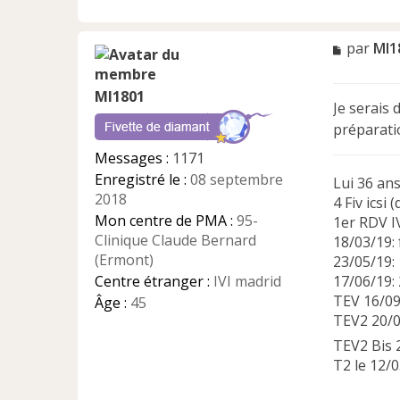
M
par
Ml1
e
s
Ml1801
s
Je serais 
a
préparatio
g
e
Messages :
1171
n
Enregistré le :
08 septembre
Lui 36 ans
o
2018
n
4 Fiv icsi 
l
Mon centre de PMA :
95-
1er RDV I
u
Clinique Claude Bernard
18/03/19:
(Ermont)
23/05/19:
Centre étranger :
IVI madrid
17/06/19: 
TEV 16/0
Âge :
45
TEV2 20/03
TEV2 Bis 
T2 le 12/