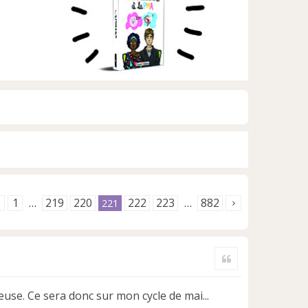
1
219
220
222
223
882
…
221
…
Citer
euse. Ce sera donc sur mon cycle de mai...