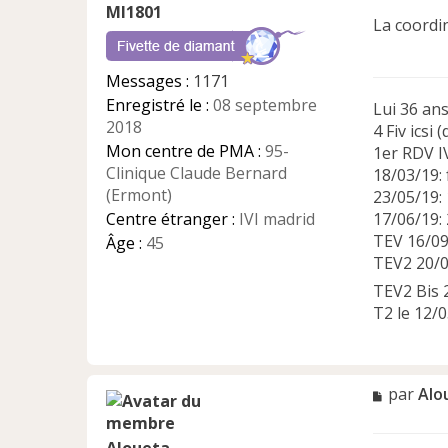
Ml1801
s
La coordina
a
g
e
Messages :
1171
n
Enregistré le :
08 septembre
Lui 36 ans
o
2018
n
4 Fiv icsi 
l
Mon centre de PMA :
95-
1er RDV I
u
Clinique Claude Bernard
18/03/19:
(Ermont)
23/05/19:
Centre étranger :
IVI madrid
17/06/19: 
TEV 16/0
Âge :
45
TEV2 20/03
TEV2 Bis 
T2 le 12/
M
par
Alo
e
s