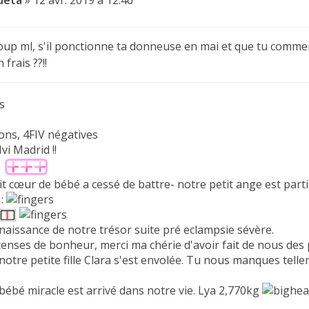
ueta
»
12 avr. 2019 à 12:46
oup ml, s'il ponctionne ta donneuse en mai et que tu commen
frais ??!!
s
s
ons, 4FIV négatives
Ivi Madrid !!
s
it cœur de bébé a cessé de battre- notre petit ange est parti
 :
naissance de notre trésor suite pré eclampsie sévère.
tenses de bonheur, merci ma chérie d'avoir fait de nous des 
notre petite fille Clara s'est envolée. Tu nous manques telle
bébé miracle est arrivé dans notre vie. Lya 2,770kg