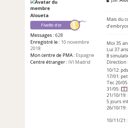
par
Alo
e
s
Aloueta
s
Mais du c
a
d'embryon 
g
e
Messages :
628
n
Enregistré le :
10 novembre
Moi 35 an
o
2018
n
Lui 37 an
l
Mon centre de PMA :
Espagne
8 simulati
u
Centre étranger :
IVI Madrid
Direction 
10/12: pd
17/01: pet
Tec 20/05
31/05:
21/10/19: 
5 jours in
26/10/19: 
10/11/21: 