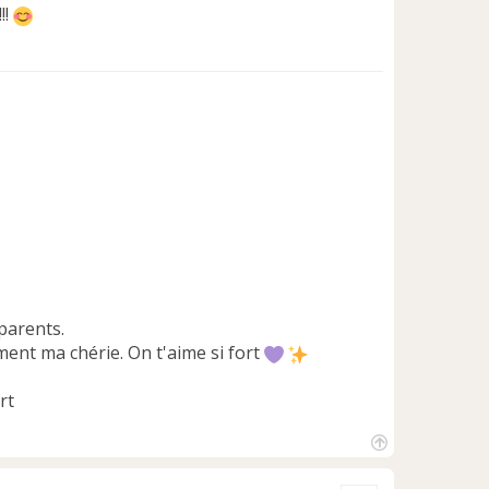
!!
parents.
ment ma chérie. On t'aime si fort
H
a