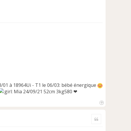
18/01 à 18964Ui - T1 le 06/03: bébé énergique
Mia 24/09/21 52cm 3kg580 ❤
H
a
Citer
u
t