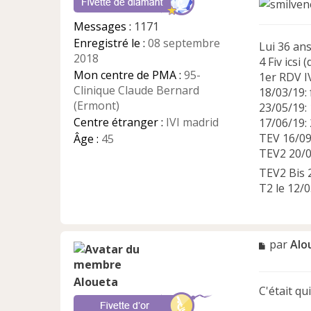
g
e
Messages :
1171
n
Enregistré le :
08 septembre
o
Lui 36 ans
2018
n
4 Fiv icsi 
l
Mon centre de PMA :
95-
1er RDV I
u
Clinique Claude Bernard
18/03/19:
(Ermont)
23/05/19:
Centre étranger :
IVI madrid
17/06/19: 
TEV 16/0
Âge :
45
TEV2 20/03
TEV2 Bis 
T2 le 12/
M
par
Alo
e
s
Aloueta
s
C'était qu
a
g