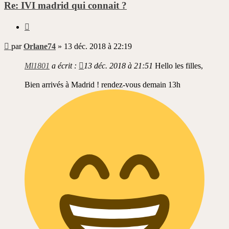
Re: IVI madrid qui connait ?
Citer
Message
par
Orlane74
»
13 déc. 2018 à 22:19
non
lu
Ml1801
a écrit :
13 déc. 2018 à 21:51
Hello les filles,
Bien arrivés à Madrid ! rendez-vous demain 13h