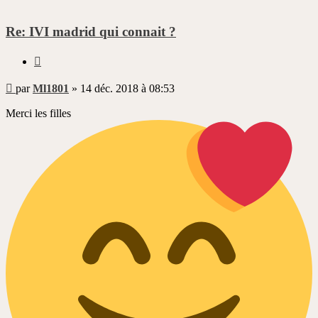
Re: IVI madrid qui connait ?
Citer
Message
par
Ml1801
»
14 déc. 2018 à 08:53
non
lu
Merci les filles