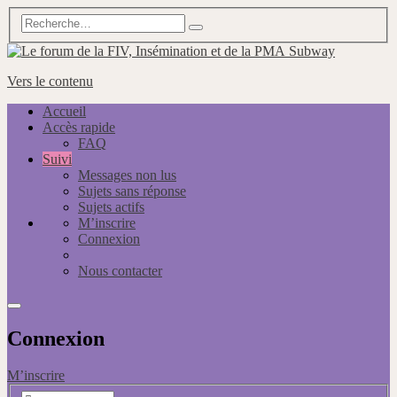
Subway
Vers le contenu
Accueil
Accès rapide
FAQ
Suivi
Messages non lus
Sujets sans réponse
Sujets actifs
M’inscrire
Connexion
Nous contacter
Connexion
M’inscrire