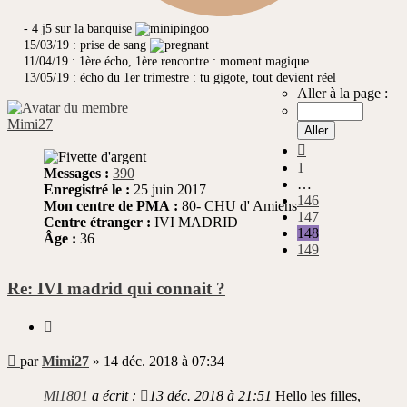
- 4 j5 sur la banquise
15/03/19 : prise de sang
11/04/19 : 1ère écho, 1ère rencontre : moment magique
13/05/19 : écho du 1er trimestre : tu gigote, tout devient réel
Aller à la page :
Mimi27
Précédente
1
Messages :
390
…
Enregistré le :
25 juin 2017
146
Mon centre de PMA :
80- CHU d' Amiens
147
Centre étranger :
IVI MADRID
148
Âge :
36
149
Re: IVI madrid qui connait ?
Citer
Message
par
Mimi27
»
14 déc. 2018 à 07:34
non
lu
Ml1801
a écrit :
13 déc. 2018 à 21:51
Hello les filles,