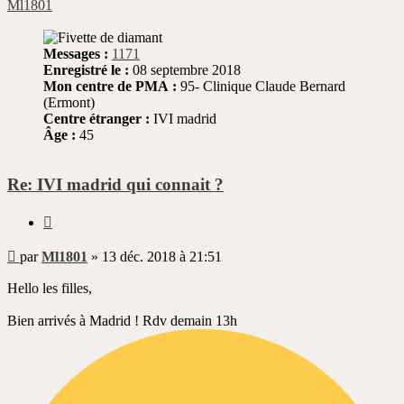
Ml1801
Messages :
1171
Enregistré le :
08 septembre 2018
Mon centre de PMA :
95- Clinique Claude Bernard
(Ermont)
Centre étranger :
IVI madrid
Âge :
45
Re: IVI madrid qui connait ?
Citer
Message
par
Ml1801
»
13 déc. 2018 à 21:51
non
lu
Hello les filles,
Bien arrivés à Madrid ! Rdv demain 13h