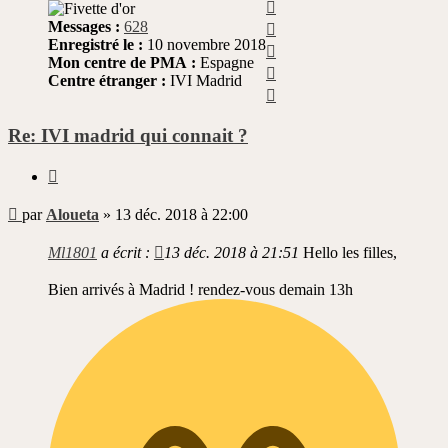
Haut
Haut
Messages :
628
Enregistré le :
10 novembre 2018
Haut
Mon centre de PMA :
Espagne
Haut
Centre étranger :
IVI Madrid
Haut
Re: IVI madrid qui connait ?
Citer
Message
par
Aloueta
»
13 déc. 2018 à 22:00
non
lu
Ml1801
a écrit :
13 déc. 2018 à 21:51
Hello les filles,
Bien arrivés à Madrid ! rendez-vous demain 13h