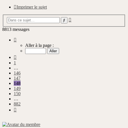
Imprimer le sujet
Recherche
Rechercher
avancée
8813 messages
Page
148
Aller à la page :
sur
882
Précédente
1
…
146
147
148
149
150
…
882
Suivante