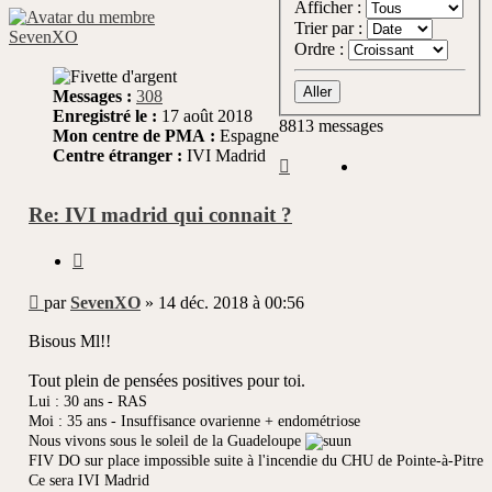
Afficher :
Trier par :
SevenXO
Ordre :
Messages :
308
Enregistré le :
17 août 2018
8813 messages
Mon centre de PMA :
Espagne
Centre étranger :
IVI Madrid
Page
148
sur
Re: IVI madrid qui connait ?
882
Citer
Message
par
SevenXO
»
14 déc. 2018 à 00:56
non
lu
Bisous Ml!!
Tout plein de pensées positives pour toi.
Lui : 30 ans - RAS
Moi : 35 ans - Insuffisance ovarienne + endométriose
Nous vivons sous le soleil de la Guadeloupe
FIV DO sur place impossible suite à l'incendie du CHU de Pointe-à-Pitre
Ce sera IVI Madrid