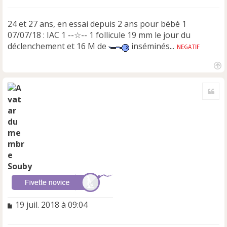
24 et 27 ans, en essai depuis 2 ans pour bébé 1
07/07/18 : IAC 1 --☆-- 1 follicule 19 mm le jour du
déclenchement et 16 M de
inséminés...
H
a
Cite
u
t
Souby
M
19 juil. 2018 à 09:04
e
s