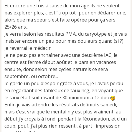
e
Et encore une fois à cause de mon âge ils ne veulent
n
pas explorer plus, c'est "trop tôt" pour en déclarer une,
o
alors que ma soeur s'est faite opérée pour ça vers
n
25/26 ans...
l
u
Je verrai selon les résultats PMA, du caryotype et je vais
insister encore un peu pour mes douleurs quand (si ?)
je reverrai le médecin.
Je ne peux pas enchaîner avec une deuxième IAC, le
centre est fermé début août et je pars en vacances
ensuite, donc selon mes cycles naturels ce sera
septembre, ou octobre...
Je garde un peu d'espoir grâce à vous, je l'avais perdu
en regardant des tableaux de taux hcg, en voyant que
le taux était soit disant de 30 minimum à 12 dpo
Enfin je vais attendre les résultats définitifs samedi,
mais c'est vrai que le mental n'y est plus vraiment, au
début j'y croyais à fond, pendant la fécondation, et d'un
coup, pouf, j'ai plus rien ressenti, à part l'impression