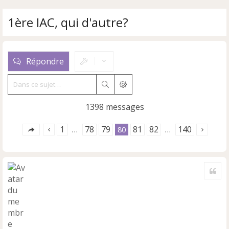
1ère IAC, qui d'autre?
Répondre
Rechercher
Recherche avancée
1398 messages
1
78
79
81
82
140
…
80
…
Cite