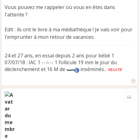
s
Vous pouvez me rappeler où vous en êtes dans
a
l'attente ?
g
e
n
Edit : ils ont le livre à ma médiathèque ! Je vais voir pour
o
l'emprunter à mon retour de vacances.
n
l
u
24 et 27 ans, en essai depuis 2 ans pour bébé 1
07/07/18 : IAC 1 --☆-- 1 follicule 19 mm le jour du
déclenchement et 16 M de
inséminés...
H
a
Cite
u
t