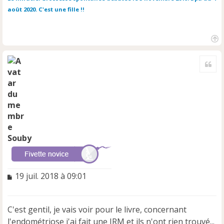
août 2020. C'est une fille !!
H
a
Cite
u
t
Souby
M
19 juil. 2018 à 09:01
e
s
s
C'est gentil, je vais voir pour le livre, concernant
a
l'endométriose j'ai fait une IRM et ils n'ont rien trouvé...
g