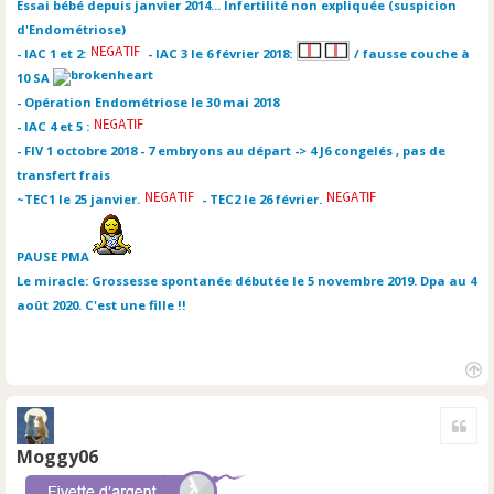
Essai bébé depuis janvier 2014... Infertilité non expliquée (suspicion
d'Endométriose)
- IAC 1 et 2:
- IAC 3 le 6 février 2018:
/ fausse couche à
10 SA
- Opération Endométriose le 30 mai 2018
- IAC 4 et 5 :
- FIV 1 octobre 2018 - 7 embryons au départ -> 4 J6 congelés , pas de
transfert frais
~TEC1 le 25 janvier.
- TEC2 le 26 février.
PAUSE PMA
Le miracle: Grossesse spontanée débutée le 5 novembre 2019. Dpa au 4
août 2020. C'est une fille !!
H
a
Cite
u
t
Moggy06