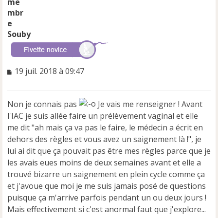
Souby
M
19 juil. 2018 à 09:47
e
s
s
Non je connais pas
Je vais me renseigner ! Avant
a
l'IAC je suis allée faire un prélèvement vaginal et elle
g
e
me dit "ah mais ça va pas le faire, le médecin a écrit en
n
dehors des règles et vous avez un saignement là !", je
o
lui ai dit que ça pouvait pas être mes règles parce que je
n
les avais eues moins de deux semaines avant et elle a
l
u
trouvé bizarre un saignement en plein cycle comme ça
et j'avoue que moi je me suis jamais posé de questions
puisque ça m'arrive parfois pendant un ou deux jours !
Mais effectivement si c'est anormal faut que j'explore...