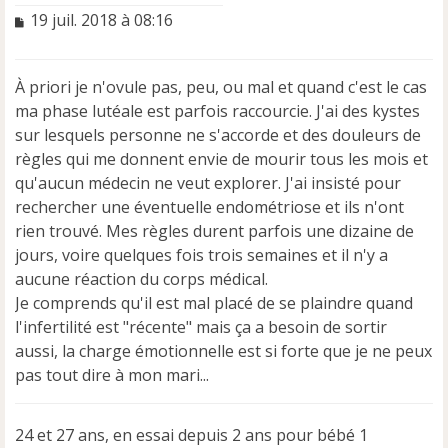
M
19 juil. 2018 à 08:16
e
s
s
À priori je n'ovule pas, peu, ou mal et quand c'est le cas
a
ma phase lutéale est parfois raccourcie. J'ai des kystes
g
e
sur lesquels personne ne s'accorde et des douleurs de
n
règles qui me donnent envie de mourir tous les mois et
o
qu'aucun médecin ne veut explorer. J'ai insisté pour
n
rechercher une éventuelle endométriose et ils n'ont
l
u
rien trouvé. Mes règles durent parfois une dizaine de
jours, voire quelques fois trois semaines et il n'y a
aucune réaction du corps médical.
Je comprends qu'il est mal placé de se plaindre quand
l'infertilité est "récente" mais ça a besoin de sortir
aussi, la charge émotionnelle est si forte que je ne peux
pas tout dire à mon mari...
24 et 27 ans, en essai depuis 2 ans pour bébé 1