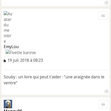
H
a
Cite
u
t
EmyLou
M
19 juil. 2018 à 08:23
e
s
s
Souby : un livre qui peut t'aider : "une araignée dans le
a
ventre"
g
e
n
H
o
a
n
Cite
u
l
t
Moggy06