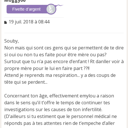
u
M
19 juil. 2018 à 08:44
e
s
s
Souby,
a
Non mais qui sont ces gens qui se permettent de te dire
g
e
si oui ou non tu es faite pour être mère ou pas?
n
Surtout que tu n’a pas encore d’enfant ! Rt danller voir à
o
propre mère pour le lui en faire part ??!!
n
Attend je reprends ma respiration... y a des coups de
l
u
tête qui se perdent...
Concernant ton âge, effectivement emylou a raison
dans le sens qu’il t’offre le temps de continuer tes
investigations sur les causes de ton infertilité.
(D’ailleurs si tu estiment que le personnel médical ne
réponds pas à tes attentes rien de t’empeche d’aller