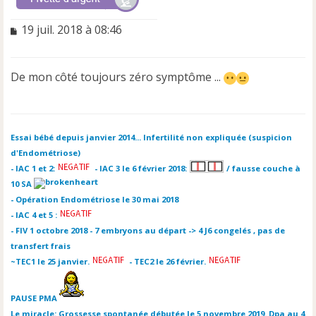
M
19 juil. 2018 à 08:46
e
s
s
De mon côté toujours zéro symptôme ...
a
g
e
n
o
Essai bébé depuis janvier 2014... Infertilité non expliquée (suspicion
n
d'Endométriose)
l
- IAC 1 et 2:
- IAC 3 le 6 février 2018:
/ fausse couche à
u
10 SA
- Opération Endométriose le 30 mai 2018
- IAC 4 et 5 :
- FIV 1 octobre 2018 - 7 embryons au départ -> 4 J6 congelés , pas de
transfert frais
~TEC1 le 25 janvier.
- TEC2 le 26 février.
PAUSE PMA
Le miracle: Grossesse spontanée débutée le 5 novembre 2019. Dpa au 4