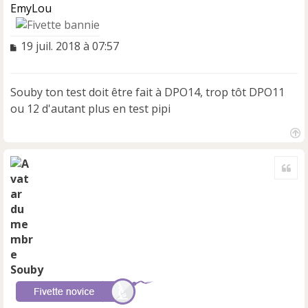
EmyLou
M
19 juil. 2018 à 07:57
e
s
s
Souby ton test doit être fait à DPO14, trop tôt DPO11
a
ou 12 d'autant plus en test pipi
g
e
n
H
o
a
n
Cite
u
l
t
u
Souby