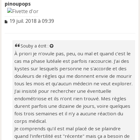
pinoupops
M
19 juil. 2018 à 09:39
e
s
s
a
Souby
a écrit :
g
À priori je n'ovule pas, peu, ou mal et quand c'est le
e
cas ma phase lutéale est parfois raccourcie. J'ai des
n
o
kystes sur lesquels personne ne s'accorde et des
n
douleurs de règles qui me donnent envie de mourir
l
tous les mois et qu'aucun médecin ne veut explorer.
u
J'ai insisté pour rechercher une éventuelle
endométriose et ils n'ont rien trouvé. Mes règles
durent parfois une dizaine de jours, voire quelques
fois trois semaines et il n'y a aucune réaction du
corps médical.
Je comprends qu'il est mal placé de se plaindre
quand l'infertilité est "récente" mais ça a besoin de