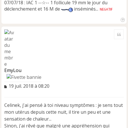
07/07/18 : IAC 1 --☆-- 1 follicule 19 mm le jour du
déclenchement et 16 M de
inséminés...
H
a
Cite
u
t
EmyLou
M
19 juil. 2018 à 08:20
e
s
s
Celinek, j'ai pensé à toi niveau symptômes : je sens tout
a
mon utérus depuis cette nuit, il tire un peu et une
g
e
sensation de chaleur...
n
Sinon, j'ai rêvé que malgré une appréhension qui