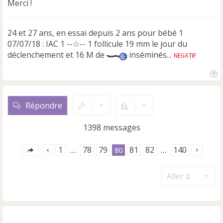
Merci !
24 et 27 ans, en essai depuis 2 ans pour bébé 1
07/07/18 : IAC 1 --☆-- 1 follicule 19 mm le jour du
déclenchement et 16 M de
inséminés...
H
a
u
Répondre
t
1398 messages
1
78
79
81
82
140
…
80
…
Aller à