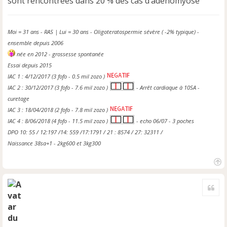
sont rencontrées dans 20 % des cas d’adénomyose
Moi = 31 ans - RAS | Lui = 30 ans - Oligoteratospermie sévère ( -2% typique) -
ensemble depuis 2006
née en 2012 - grossesse spontanée
Essai depuis 2015
IAC 1 : 4/12/2017 (3 fofo - 0.5 mil zozo )
IAC 2 : 30/12/2017 (3 fofo - 7.6 mil zozo )
- Arrêt cardiaque à 10SA -
curetage
IAC 3 : 18/04/2018 (2 fofo - 7.8 mil zozo )
IAC 4 : 8/06/2018 (4 fofo - 11.5 mil zozo )
- echo 06/07 - 3 poches
DPO 10: 55 / 12:197 /14: 559 /17:1791 / 21 : 8574 / 27: 32311 /
Naissance 38sa+1 - 2kg600 et 3kg300
H
a
Cite
u
t