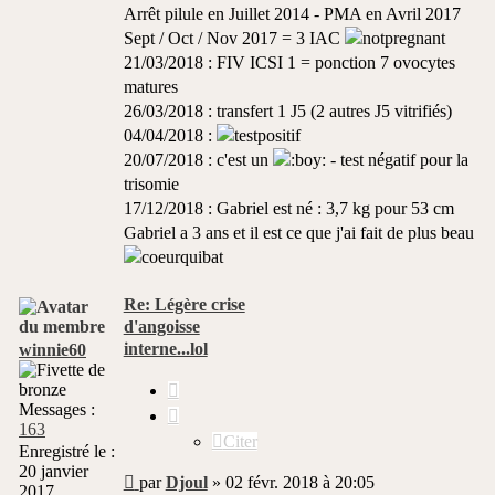
Arrêt pilule en Juillet 2014 - PMA en Avril 2017
Sept / Oct / Nov 2017 = 3 IAC
21/03/2018 : FIV ICSI 1 = ponction 7 ovocytes
matures
26/03/2018 : transfert 1 J5 (2 autres J5 vitrifiés)
04/04/2018 :
20/07/2018 : c'est un
- test négatif pour la
trisomie
17/12/2018 : Gabriel est né : 3,7 kg pour 53 cm
Gabriel a 3 ans et il est ce que j'ai fait de plus beau
Re: Légère crise
d'angoisse
interne...lol
winnie60
Citer
Messages :
163
Citer
Enregistré le :
20 janvier
Message
par
Djoul
»
02 févr. 2018 à 20:05
2017