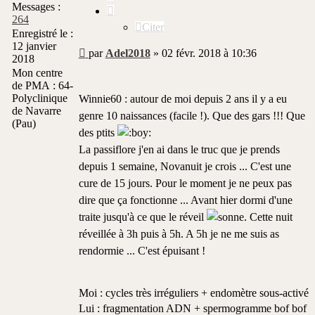
Messages :
264
Citer
Enregistré le :
12 janvier
Message
par
Adel2018
»
02 févr. 2018 à 10:36
2018
non
Mon centre
lu
de PMA :
64-
Polyclinique
Winnie60 : autour de moi depuis 2 ans il y a eu
de Navarre
genre 10 naissances (facile !). Que des gars !!! Que
(Pau)
des ptits
La passiflore j'en ai dans le truc que je prends
depuis 1 semaine, Novanuit je crois ... C'est une
cure de 15 jours. Pour le moment je ne peux pas
dire que ça fonctionne ... Avant hier dormi d'une
traite jusqu'à ce que le réveil
. Cette nuit
réveillée à 3h puis à 5h. A 5h je ne me suis as
rendormie ... C'est épuisant !
Moi : cycles très irréguliers + endomètre sous-activé
Lui : fragmentation ADN + spermogramme bof bof