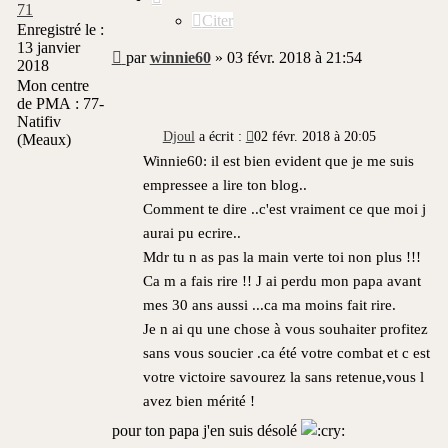
71
Citer
Enregistré le :
13 janvier
Message
par
winnie60
»
03 févr. 2018 à 21:54
2018
non
Mon centre
lu
de PMA :
77-
Natifiv
Djoul
a écrit :
02 févr. 2018 à 20:05
(Meaux)
Winnie60: il est bien evident que je me suis
empressee a lire ton blog..
Comment te dire ..c'est vraiment ce que moi j
aurai pu ecrire..
Mdr tu n as pas la main verte toi non plus !!!
Ca m a fais rire !! J ai perdu mon papa avant
mes 30 ans aussi ...ca ma moins fait rire.
Je n ai qu une chose à vous souhaiter profitez
sans vous soucier .ca été votre combat et c est
votre victoire savourez la sans retenue,vous l
avez bien mérité !
pour ton papa j'en suis désolé