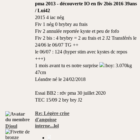
pma 2013 - découverte IO en fiv 2bis 2016 39ans
/ Lui42
2015 4 iac nég
Fiv 1 nég 0 brybry au frais
Fiv 2 annulée reportée kyste et peu de fofo
Fiv 2 bis : 4 brybry = 2 au frais et 2 J2 Transférés le
24/06 le 06/07 TG ++
le 06/07 : 124 (hyper stim avec kystes dc repos
+++)
1 mois avant tu es notre surprise
3.070kg
47cm
Léandre né le 24/02/2018
Essai BB2 : rdv pma 30 juillet 2020
TEC 15/09 2 bry bry J2
Re: Légère crise
d'angoisse
interne...lol
Djoul
Citer