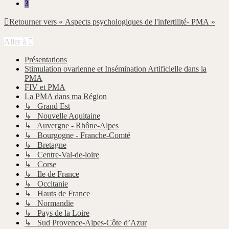
3
Retourner vers « Aspects psychologiques de l'infertilité- PMA »
Aller à
Présentations
Stimulation ovarienne et Insémination Artificielle dans la
PMA
FIV et PMA
La PMA dans ma Région
↳ Grand Est
↳ Nouvelle Aquitaine
↳ Auvergne - Rhône-Alpes
↳ Bourgogne - Franche-Comté
↳ Bretagne
↳ Centre-Val-de-loire
↳ Corse
↳ Ile de France
↳ Occitanie
↳ Hauts de France
↳ Normandie
↳ Pays de la Loire
↳ Sud Provence-Alpes-Côte d’Azur