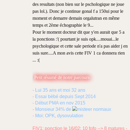
des resultats (non bien sur le pschologique ne joue
pas lol.). Donc je continue gonal f a 150ui pour le
moment et demarre demain orgalutran en même
temps et 2ème échographie le 9...
Pour le moment docteur dit que y'en aurait que 5 a
la ponctions :'( pourtant je suis opk....mouai...le
psychologique et cette sale periode n'a pas aider j en
suis sure....A mon avis cette FIV 1 ca donnera rien
... :(
Petit résumé de notre parcours:
- Lui 35 ans et moi 32 ans
- Essai bébé depuis Sept 2014
- Début PMA en nov 2015
- Monsieur 34% de
normaux
- Moi: OPK, dysovulation
FIV1:
ponction le 16/02: 10 fofo --> 8 matures -