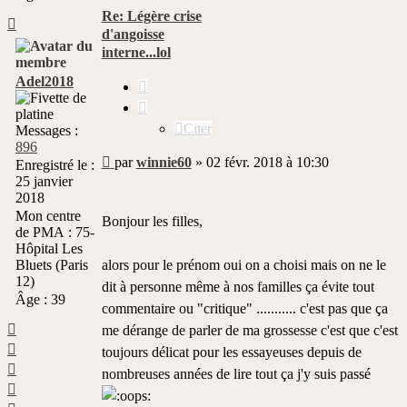
Re: Légère crise
Haut
d'angoisse
interne...lol
Adel2018
Citer
Citer
Messages :
896
Message
par
winnie60
»
02 févr. 2018 à 10:30
Enregistré le :
non
25 janvier
lu
2018
Mon centre
Bonjour les filles,
de PMA :
75-
Hôpital Les
Bluets (Paris
alors pour le prénom oui on a choisi mais on ne le
12)
dit à personne même à nos familles ça évite tout
Âge :
39
commentaire ou "critique" ........... c'est pas que ça
Haut
me dérange de parler de ma grossesse c'est que c'est
Haut
toujours délicat pour les essayeuses depuis de
Haut
nombreuses années de lire tout ça j'y suis passé
Haut
Haut