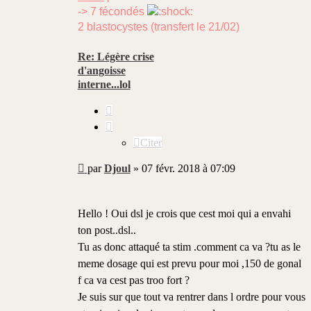
-> 7 fécondés
2 blastocystes (transfert le 21/02)
Re: Légère crise
d'angoisse
interne...lol
Citer
Citer
Message
par
Djoul
»
07 févr. 2018 à 07:09
non
lu
Hello ! Oui dsl je crois que cest moi qui a envahi
ton post..dsl..
Tu as donc attaqué ta stim .comment ca va ?tu as le
meme dosage qui est prevu pour moi ,150 de gonal
f ca va cest pas troo fort ?
Je suis sur que tout va rentrer dans l ordre pour vous