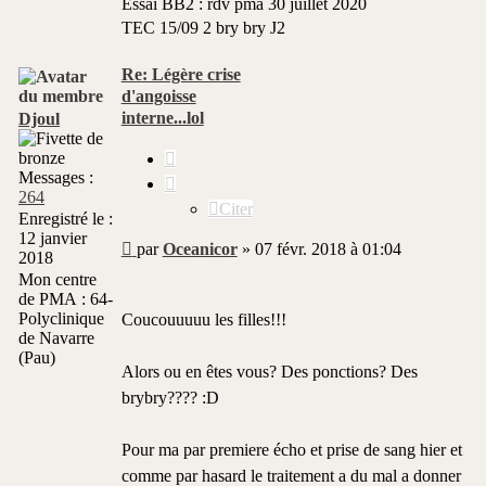
Essai BB2 : rdv pma 30 juillet 2020
TEC 15/09 2 bry bry J2
Re: Légère crise
d'angoisse
interne...lol
Djoul
Citer
Messages :
264
Citer
Enregistré le :
12 janvier
Message
par
Oceanicor
»
07 févr. 2018 à 01:04
2018
non
Mon centre
lu
de PMA :
64-
Polyclinique
Coucouuuuu les filles!!!
de Navarre
(Pau)
Alors ou en êtes vous? Des ponctions? Des
brybry???? :D
Pour ma par premiere écho et prise de sang hier et
comme par hasard le traitement a du mal a donner