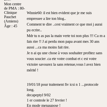
non
Mon centre
lu
de PMA :
80-
Clinique
Winnie60: il est bien evident que je me suis
Pauchet
empressee a lire ton blog..
(Amiens)
Comment te dire ..cest vraiment ce que moi j aurai
Âge :
45
pu ecrire..
Mdr tu n as pas la main verte toi non plus !!! Ca m a
fais rire !! J ai perdu mon papa avant mes 30 ans
aussi ...ca ma moins fait rire.
Je n ai qu une chose à vous souhaiter profitez sans
vous soucier .ca ete votre combat et c est votre
victoire savourez la sans retenue,vous l avez bien
mérité !
19/01/18 pour traitement fiv icsi n 1 ...protocole
long.
decapeptyl 9/02
1 er controle le 27 fevrier !
En mode menaupose !