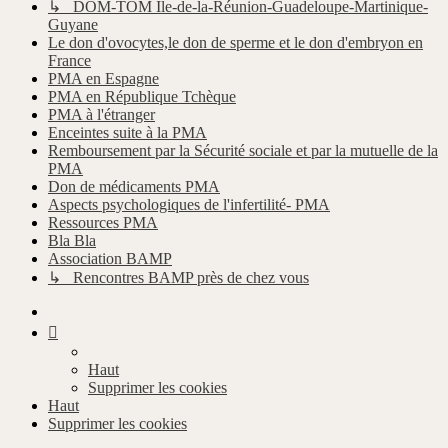
↳ DOM-TOM Ile-de-la-Réunion-Guadeloupe-Martinique-
Guyane
Le don d'ovocytes,le don de sperme et le don d'embryon en
France
PMA en Espagne
PMA en République Tchèque
PMA à l'étranger
Enceintes suite à la PMA
Remboursement par la Sécurité sociale et par la mutuelle de la
PMA
Don de médicaments PMA
Aspects psychologiques de l'infertilité- PMA
Ressources PMA
Bla Bla
Association BAMP
↳ Rencontres BAMP près de chez vous
Haut
Supprimer les cookies
Haut
Supprimer les cookies