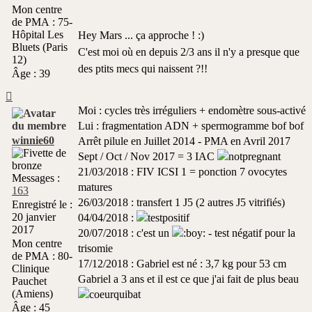
non
Mon centre
lu
de PMA :
75-
Hôpital Les
Hey Mars ... ça approche ! :)
Bluets (Paris
C'est moi où en depuis 2/3 ans il n'y a presque que
12)
des ptits mecs qui naissent ?!!
Âge :
39
Haut
Moi : cycles très irréguliers + endomètre sous-activé
Lui : fragmentation ADN + spermogramme bof bof
winnie60
Arrêt pilule en Juillet 2014 - PMA en Avril 2017
Sept / Oct / Nov 2017 = 3 IAC
21/03/2018 : FIV ICSI 1 = ponction 7 ovocytes
Messages :
matures
163
26/03/2018 : transfert 1 J5 (2 autres J5 vitrifiés)
Enregistré le :
20 janvier
04/04/2018 :
2017
20/07/2018 : c'est un
- test négatif pour la
Mon centre
trisomie
de PMA :
80-
17/12/2018 : Gabriel est né : 3,7 kg pour 53 cm
Clinique
Gabriel a 3 ans et il est ce que j'ai fait de plus beau
Pauchet
(Amiens)
Âge :
45