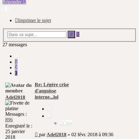
Répondre
Imprimer le sujet
Recherche
Rechercher
avancée
27 messages
Précédente
1
2
3
Re: Légère crise
d'angoisse
interne...lol
Adel2018
Citer
Messages :
896
Citer
Enregistré le :
25 janvier
Message
par
Adel2018
»
02 févr. 2018 à 09:36
2018