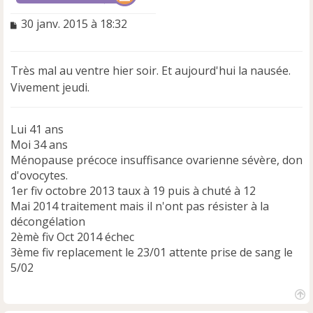
M
30 janv. 2015 à 18:32
e
s
s
Très mal au ventre hier soir. Et aujourd'hui la nausée.
a
Vivement jeudi.
g
e
n
Lui 41 ans
o
n
Moi 34 ans
l
Ménopause précoce insuffisance ovarienne sévère, don
u
d'ovocytes.
1er fiv octobre 2013 taux à 19 puis à chuté à 12
Mai 2014 traitement mais il n'ont pas résister à la
décongélation
2èmè fiv Oct 2014 échec
3ème fiv replacement le 23/01 attente prise de sang le
5/02
H