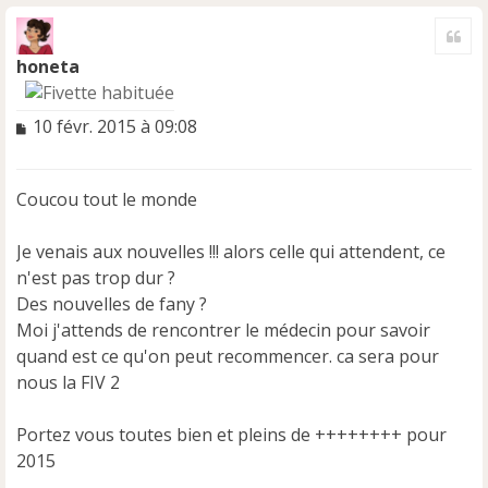
a
Cite
u
t
honeta
M
10 févr. 2015 à 09:08
e
s
s
Coucou tout le monde
a
g
e
Je venais aux nouvelles !!! alors celle qui attendent, ce
n
n'est pas trop dur ?
o
Des nouvelles de fany ?
n
Moi j'attends de rencontrer le médecin pour savoir
l
u
quand est ce qu'on peut recommencer. ca sera pour
nous la FIV 2
Portez vous toutes bien et pleins de ++++++++ pour
2015