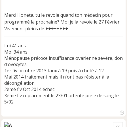
e
s
s
Merci Honeta, tu le revoie quand ton médecin pour
a
programmé la prochaine? Moi je la revoie le 27 Fèvrier.
g
e
Vivement pleins de ++++++++.
n
o
n
Lui 41 ans
l
Moi 34 ans
u
Ménopause précoce insuffisance ovarienne sévère, don
d'ovocytes.
1er fiv octobre 2013 taux à 19 puis à chuté à 12
Mai 2014 traitement mais il n'ont pas résister à la
décongélation
2èmè fiv Oct 2014 échec
3ème fiv replacement le 23/01 attente prise de sang le
5/02
H
a
Cite