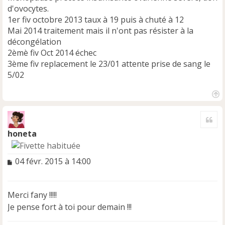
u
d'ovocytes.
1er fiv octobre 2013 taux à 19 puis à chuté à 12
Mai 2014 traitement mais il n'ont pas résister à la
décongélation
2èmè fiv Oct 2014 échec
3ème fiv replacement le 23/01 attente prise de sang le
5/02
H
a
Cite
u
t
honeta
M
04 févr. 2015 à 14:00
e
s
s
Merci fany !!!!!
a
Je pense fort à toi pour demain !!!
g
e