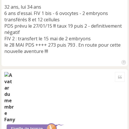
n
32 ans, lui 34 ans
o
n
6 ans d'essai. FIV 1 bis - 6 ovocytes - 2 embryons
l
transférés 8 et 12 cellules
u
PDS prévu le 27/01/15 !!! taux 19 puis 2 - definitivement
négatif
FIV 2 : transfert le 15 mai de 2 embryons
le 28 MAI PDS ++++ 273 puis 793 . En route pour cette
nouvelle aventure !!!!
H
a
Cite
u
t
Fany