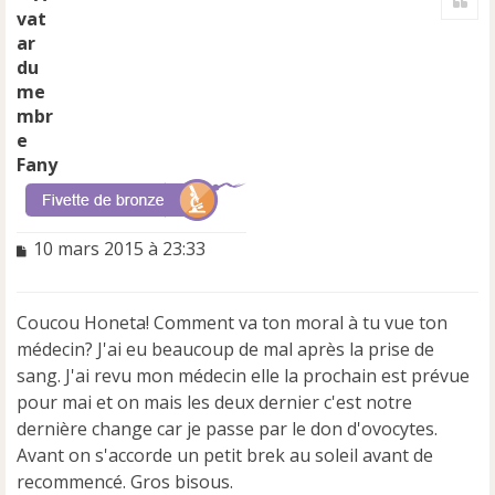
u
t
Fany
M
10 mars 2015 à 23:33
e
s
s
Coucou Honeta! Comment va ton moral à tu vue ton
a
médecin? J'ai eu beaucoup de mal après la prise de
g
e
sang. J'ai revu mon médecin elle la prochain est prévue
n
pour mai et on mais les deux dernier c'est notre
o
dernière change car je passe par le don d'ovocytes.
n
Avant on s'accorde un petit brek au soleil avant de
l
u
recommencé. Gros bisous.