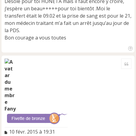
Désolé pour toi HONETA mais il faut encore y croire,
g
e
j’espère un beau+++++pour toi bientôt .Moi le
n
transfert était le 09.02 et la prise de sang est pour le 21,
o
mon médecin traitant m’a fait un arrêt jusqu’au jour de
n
la PDS.
l
u
Bon courage a vous toutes
H
a
Cite
u
t
Fany
M
10 févr. 2015 à 19:31