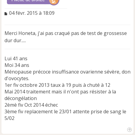
M
04 févr. 2015 à 18:09
e
s
s
Merci Honeta, j'ai pas craqué pas de test de grossesse
a
dur dur.....
g
e
n
Lui 41 ans
o
n
Moi 34 ans
l
Ménopause précoce insuffisance ovarienne sévère, don
u
d'ovocytes.
1er fiv octobre 2013 taux à 19 puis à chuté à 12
Mai 2014 traitement mais il n'ont pas résister à la
décongélation
2èmè fiv Oct 2014 échec
3ème fiv replacement le 23/01 attente prise de sang le
5/02
H