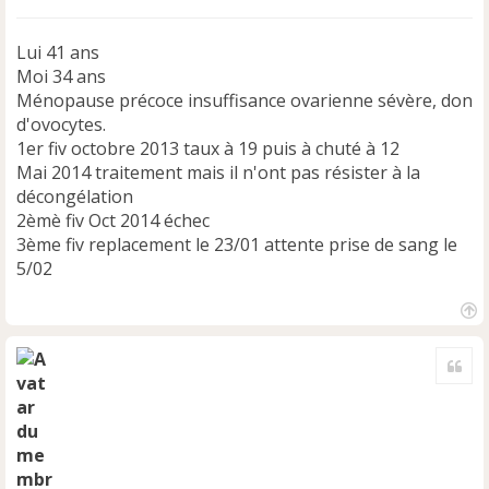
Lui 41 ans
Moi 34 ans
Ménopause précoce insuffisance ovarienne sévère, don
d'ovocytes.
1er fiv octobre 2013 taux à 19 puis à chuté à 12
Mai 2014 traitement mais il n'ont pas résister à la
décongélation
2èmè fiv Oct 2014 échec
3ème fiv replacement le 23/01 attente prise de sang le
5/02
H
a
Cite
u
t