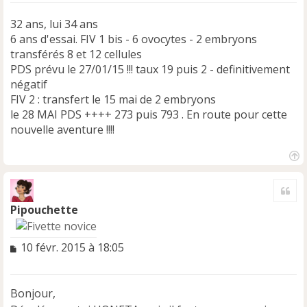
32 ans, lui 34 ans
6 ans d'essai. FIV 1 bis - 6 ovocytes - 2 embryons
transférés 8 et 12 cellules
PDS prévu le 27/01/15 !!! taux 19 puis 2 - definitivement
négatif
FIV 2 : transfert le 15 mai de 2 embryons
le 28 MAI PDS ++++ 273 puis 793 . En route pour cette
nouvelle aventure !!!!
H
a
Cite
u
t
Pipouchette
M
10 févr. 2015 à 18:05
e
s
s
Bonjour,
a