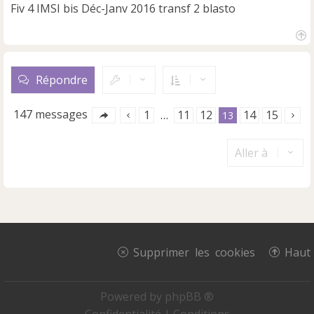
Fiv 4 IMSI bis Déc-Janv 2016 transf 2 blasto
H
a
u
Répondre
t
147 messages
1
11
12
14
15
…
13
Aller à
Supprimer les cookies
Haut
Powered by
phpBB ®
Confidentialité
|
Conditions