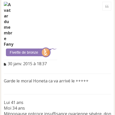
a
Cite
u
t
Fany
M
30 janv. 2015 à 18:37
e
s
s
Garde le moral Honeta ca va arrivé le +++++
a
g
e
n
Lui 41 ans
o
n
Moi 34 ans
l
Ménopause précoce insuffisance ovarienne sévère, don