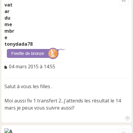
u
t
tonydada78
M
04 mars 2015 à 14:55
e
s
s
Salut à vous les filles .
a
g
e
Moi aussi fiv 1 transfert 2...j'attends les résultat le 14
n
mars je peux vous suivre aussi?
o
n
l
H
u
a
Cite