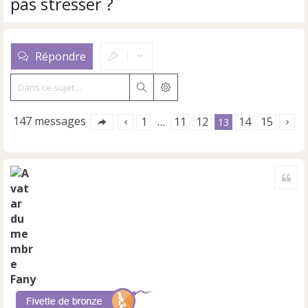
pas stresser ?
Répondre
Rechercher
Recherche avancée
147 messages
1
11
12
14
15
…
13
Cite
Fany