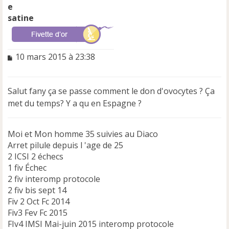
satine
M
10 mars 2015 à 23:38
e
s
s
Salut fany ça se passe comment le don d'ovocytes ? Ça
a
met du temps? Y a qu en Espagne ?
g
e
n
Moi et Mon homme 35 suivies au Diaco
o
n
Arret pilule depuis l 'age de 25
l
2 ICSI 2 échecs
u
1 fiv Échec
2 fiv interomp protocole
2 fiv bis sept 14
Fiv 2 Oct Fc 2014
Fiv3 Fev Fc 2015
FIv4 IMSI Mai-juin 2015 interomp protocole