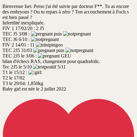
non
Bienvenue Iset. Perso j'ai été suivie par docteur F**. Tu as encore
lu
des embryons ? Ou tu repars à zéro ? Ton accouchement à Foch s
est bien passé ?
Infertilité inexpliquée.
FIV 1 17/02/20 : 2 J5
TEC J5 3/08 :
puis
TEC J6 6/10 :
FIV 2 14/01 : 11
TEC 2J5 31/03
puis
TEC 2J5 le 3/06 :
GEU
bilan d'échecs RAS, changement pour quadrafolic.
Tec 2J5 le 5/10
5/11
T1 le 15/12 :
T2 le 17/02
T3 le 29/04: 1,850kg
Baby girl est née le 2 juillet 2022