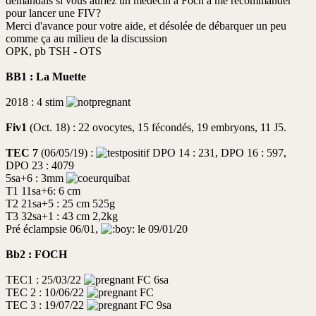
demandais si vous auriez un médecin à Foch à me recommander
pour lancer une FIV?
Merci d'avance pour votre aide, et désolée de débarquer un peu
comme ça au milieu de la discussion
OPK, pb TSH - OTS
BB1 : La Muette
2018 : 4 stim
Fiv1
(Oct. 18) : 22 ovocytes, 15 fécondés, 19 embryons, 11 J5.
TEC 7
(06/05/19) :
DPO 14 : 231, DPO 16 : 597,
DPO 23 : 4079
5sa+6 : 3mm
T1 11sa+6: 6 cm
T2 21sa+5 : 25 cm 525g
T3 32sa+1 : 43 cm 2,2kg
Pré éclampsie 06/01,
le 09/01/20
Bb2 : FOCH
TEC1 : 25/03/22
FC 6sa
TEC 2 : 10/06/22
FC
TEC 3 : 19/07/22
FC 9sa