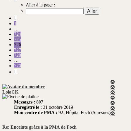
726
Aller à la page :
sur
770
Précédente
1
…
724
725
726
727
728
…
770
Suivante
Haut
Haut
LolaCK
Haut
Haut
Messages :
807
Haut
Enregistré le :
31 octobre 2019
Haut
Mon centre de PMA :
92- Hôpital Foch (Suresnes)
Haut
Re: Enceinte grâce à la PMA de Foch