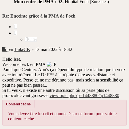
Mon centre de PMA :
92- Hôpital Foch (Suresnes)
Re: Enceinte grâce à la PMA de Foch
Citer
Citer
Message
par
LolaCK
»
13 mai 2022 à 18:42
non
Hello Iset.
lu
Welcome back en PMA
Pareil que Century. Après ça dépend du type de relation que tu veux
avec ton référent. Le Dr F** à la réputé d'être assez distante et
expéditive. Perso ça ne me dérange pas, mais selon ta sensibilité ça
peut ne pas bien passer...
Si tu veux, il existe une autre discussion où sa parle plus de
protocole avant grossesse
viewtopic.php?p=1448880#p1448880
Contenu caché
Vous devez être inscrit et connecté sur ce forum pour voir le
contenu caché.