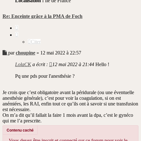
Localisation :
Ile de France
Re: Enceinte grâce à la PMA de Foch
Citer
Citer
Message
par
choupine
»
12 mai 2022 à 22:57
non
lu
LolaCK
a écrit :
12 mai 2022 à 21:44
Hello !
Pq une pds pour l'anesthésie ?
Je crois que c’est obligatoire avant la péridurale (ou une éventuelle
anesthésie générale), c’est pour voir la coagulation, si on est
anémiées, les RAI, enfin tout ce qu’ils ont à savoir si une transfusion
est nécessaire.
On m’a dit qu’il fallait la faire 1 mois avant la dpa, c’est le gynéco
qui me l’a prescrite.
Contenu caché
Vous devez être inscrit et connecté sur ce forum pour voir le