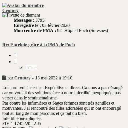
Century
Messages :
3795
Enregistré le :
03 février 2020
Mon centre de PMA :
92- Hôpital Foch (Suresnes)
Re: Enceinte grâce à la PMA de Foch
Citer
Citer
Message
par
Century
»
13 mai 2022 à 19:10
non
Lola, oui voilà c'est ça. Expéditive et direct. Ça nous a pas dérangé
lu
car on voulait des solutions face à notre infertilité inexpliquée, pas
verser dans le sentimentalisme.
Par contre les infirmières et Sages femmes sont très gentilles et
motivantes. J'ai rencontré des filles adorables qui m ont encouragé
tout au long de mon parcours et ça fait du bien.
Infertilité inexpliquée.
FIV 1 17/02/20 : 2 J5