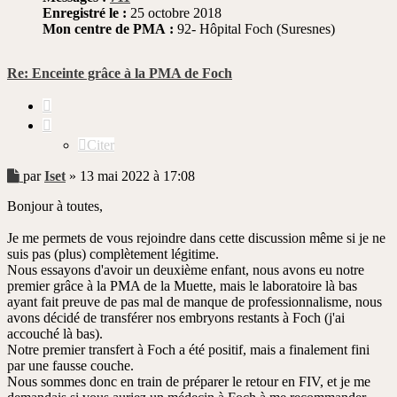
Enregistré le :
25 octobre 2018
Mon centre de PMA :
92- Hôpital Foch (Suresnes)
Re: Enceinte grâce à la PMA de Foch
Citer
Citer
Message
par
Iset
»
13 mai 2022 à 17:08
non
Bonjour à toutes,
lu
Je me permets de vous rejoindre dans cette discussion même si je ne
suis pas (plus) complètement légitime.
Nous essayons d'avoir un deuxième enfant, nous avons eu notre
premier grâce à la PMA de la Muette, mais le laboratoire là bas
ayant fait preuve de pas mal de manque de professionnalisme, nous
avons décidé de transférer nos embryons restants à Foch (j'ai
accouché là bas).
Notre premier transfert à Foch a été positif, mais a finalement fini
par une fausse couche.
Nous sommes donc en train de préparer le retour en FIV, et je me