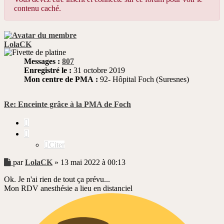
contenu caché.
LolaCK
Messages :
807
Enregistré le :
31 octobre 2019
Mon centre de PMA :
92- Hôpital Foch (Suresnes)
Re: Enceinte grâce à la PMA de Foch
Citer
Citer
Message
par
LolaCK
»
13 mai 2022 à 00:13
non
Ok. Je n'ai rien de tout ça prévu...
lu
Mon RDV anesthésie a lieu en distanciel