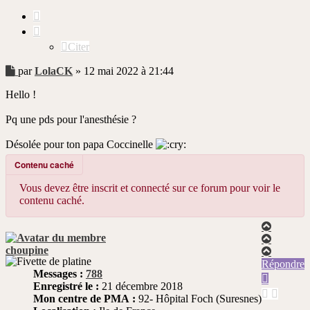
Citer
Citer
Message
par
LolaCK
»
12 mai 2022 à 21:44
non
Hello !
lu
Pq une pds pour l'anesthésie ?
Désolée pour ton papa Coccinelle
Contenu caché
Vous devez être inscrit et connecté sur ce forum pour voir le
contenu caché.
Haut
Haut
choupine
Haut
Répondre
Messages :
788
Enregistré le :
21 décembre 2018
Mon centre de PMA :
92- Hôpital Foch (Suresnes)