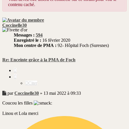
contenu caché.
Coccinelle30
Messages :
594
Enregistré le :
16 février 2020
Mon centre de PMA :
92- Hôpital Foch (Suresnes)
Re: Enceinte grâce à la PMA de Foch
Citer
Citer
Message
par
Coccinelle30
»
13 mai 2022 à 09:33
non
Coucou les filles
lu
Linou et Lola merci