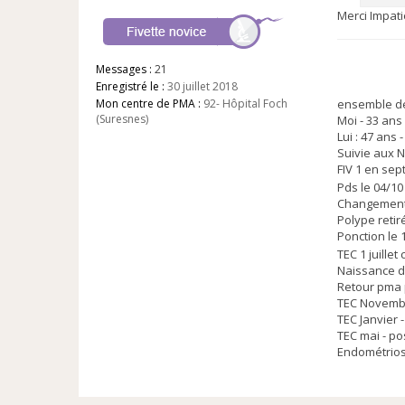
u
Merci Impati
Messages :
21
Enregistré le :
30 juillet 2018
ensemble d
Mon centre de PMA :
92- Hôpital Foch
(Suresnes)
Moi - 33 an
Lui : 47 ans
Suivie aux N
FIV 1 en sep
Pds le 04/10
Changement 
Polype retir
Ponction le 
TEC 1 juillet 
Naissance d
Retour pma 
TEC Novembr
TEC Janvier -
TEC mai - pos
Endométrios