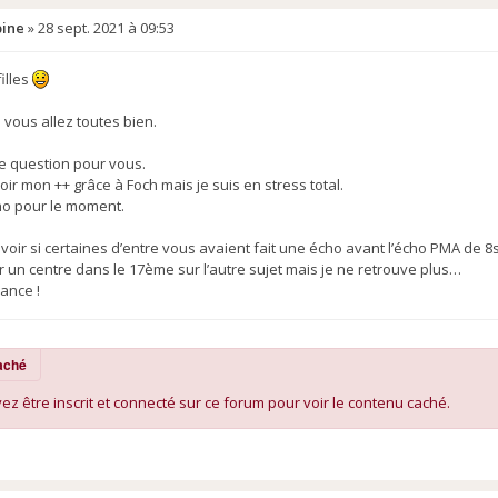
ine
»
28 sept. 2021 à 09:53
filles
 vous allez toutes bien.
ite question pour vous.
voir mon ++ grâce à Foch mais je suis en stress total.
ho pour le moment.
avoir si certaines d’entre vous avaient fait une écho avant l’écho PMA de 8sa
un centre dans le 17ème sur l’autre sujet mais je ne retrouve plus…
ance !
aché
z être inscrit et connecté sur ce forum pour voir le contenu caché.