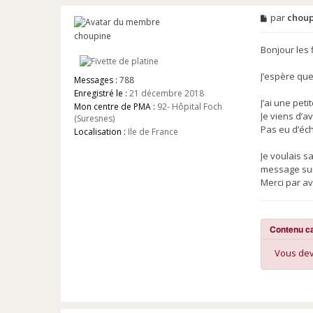
M
par
choup
e
choupine
s
s
Bonjour les 
a
g
J’espère que
e
Messages :
788
n
Enregistré le :
21 décembre 2018
o
J’ai une pet
Mon centre de PMA :
92- Hôpital Foch
n
Je viens d’a
(Suresnes)
l
Pas eu d’éc
Localisation :
Ile de France
u
Je voulais s
message sur 
Merci par av
Contenu c
Vous deve