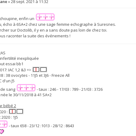
lane
»
28 sept. 2021 à 11:32
s choupine, enfin un
, écho à 6SA+2 chez une sage femme echographe à Suresnes.
cher sur Doctolib, il y en a sans doute pas loin de chez toi.
ous raconter la suite des événements !
 RAS
infertilité inexpliquée
but essai bb1
2017: IAC 1,2 &3 =>
8 : 38 ovocytes - 11J5 et 3J6 - Freeze All
C d'un J5
e de sang
- taux : 246 - 17/03 : 789 - 21/03 : 3726
t née le 30/11/2018 à 41 SA+2
ur bébé 2
020 :
 2020 : 1J5
- taux 658 - 23/12 :1013 - 28/12 : 8643