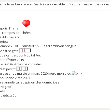
ente tu as bien raison c’est très appréciable qu’ils jouent ensemble ça c’es
epuis 11 ans
s - Trompes bouchées
 - OATS sévère
oriets
tembre 2018 - Transfert 1J5 - Pas d'embryon congelé
 c'est négatif
de centre pour Hopital Foch
é en février 2019
19/06/19 - 4 blastos congelés
c’est positif
u trésor de ma vie en mars 2020 merci mon dieu
pou bebe 2 été 2021
e annulé car suspicion d’endométriose
 Negatif
itif
e déclarée