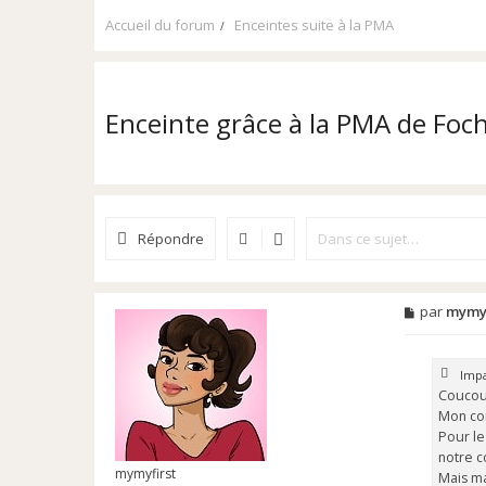
Accueil du forum
Enceintes suite à la PMA
Enceinte grâce à la PMA de Foc
Répondre
M
par
mymyf
e
s
s
a
Impa
g
Coucou
e
Mon con
n
Pour le
o
n
notre c
l
mymyfirst
Mais ma