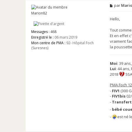
M
par
Mari
e
Marion82
s
s
Hello,
a
g
Tout comme i
e
Messages :
468
Et en effet 
n
Enregistré le :
06 mars 2019
o
vraiment fac
Mon centre de PMA :
92- Hôpital Foch
n
la poussette
(Suresnes)
l
u
Moi
: 39 an
Lui
: 44 ans,
2018
5SA
PMA Foch 12
-
FIV1
(300 G
-
FIV1bis
02/
-
Transfert
-
bébé cou
-
est né l