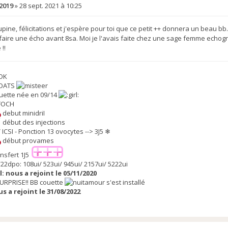
2019
»
28 sept. 2021 à 10:25
ine, félicitations et j'espère pour toi que ce petit ++ donnera un beau bb.
faire une écho avant 8sa. Moi je l'avais faite chez une sage femme echog
!!
 OK
 OATS
uette née en 09/14
FOCH
debut minidriI
début des injections
V ICSI - Ponction 13 ovocytes --> 3J5 ❄
début provames
nsfert 1J5
22dpo: 108ui/ 523ui/ 945ui/ 2157ui/ 5222ui
nous a rejoint le 05/11/2020
!SURPRISE!! BB couette
s'est installé
s a rejoint le 31/08/2022