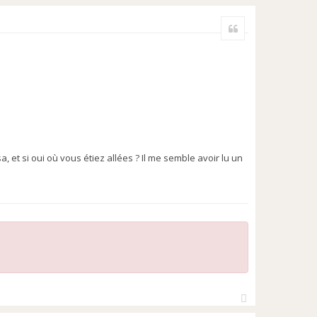
H
a
Citer
u
t
, et si oui où vous étiez allées ? Il me semble avoir lu un
H