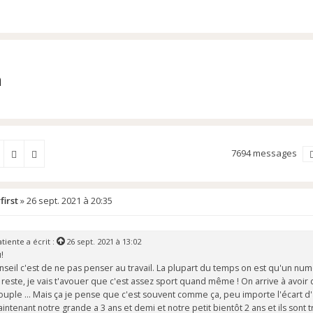
h
7694 messages
Rechercher
irst
»
26 sept. 2021 à 20:35
tiente
a écrit :
26 sept. 2021 à 13:02
!
seil c'est de ne pas penser au travail. La plupart du temps on est qu'un num
 reste, je vais t'avouer que c'est assez sport quand même ! On arrive à av
ouple ... Mais ça je pense que c'est souvent comme ça, peu importe l'écart d
intenant notre grande a 3 ans et demi et notre petit bientôt 2 ans et ils sont t