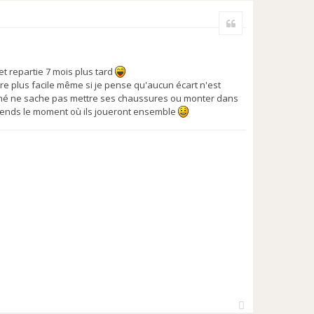
a
Citer
u
t
t repartie 7 mois plus tard
tre plus facile même si je pense qu'aucun écart n'est
 ainé ne sache pas mettre ses chaussures ou monter dans
attends le moment où ils joueront ensemble