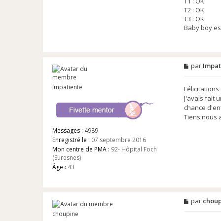
T1 : OK
T2 : OK
T3 : OK
Baby boy est
M
par
Impat
e
s
Impatiente
s
Félicitation
a
J'avais fait
g
chance d'ent
e
Tiens nous a
n
o
Messages :
4989
n
l
Enregistré le :
07 septembre 2016
u
Mon centre de PMA :
92- Hôpital Foch
(Suresnes)
Âge :
43
M
par
choup
e
choupine
s