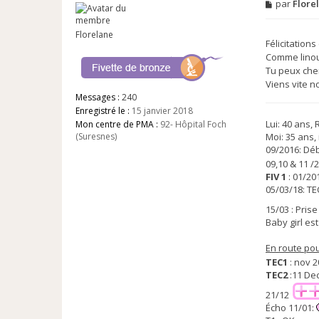
M
par
Flore
e
s
Florelane
s
Félicitation
a
g
Comme linou
e
Tu peux cher
n
Viens vite n
o
Messages :
240
n
l
Enregistré le :
15 janvier 2018
u
Lui: 40 ans,
Mon centre de PMA :
92- Hôpital Foch
Moi: 35 ans, 
(Suresnes)
09/2016: Dé
09,10 & 11 /
FIV 1
: 01/201
05/03/18: TE
15/03 : Pris
Baby girl es
En route po
TEC1
: nov 2
TEC2
:11 Dec
21/12
Écho 11/01: