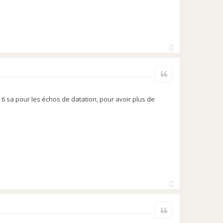
H
a
Citer
u
t
e 6 sa pour les échos de datation, pour avoir plus de
H
a
Citer
u
t