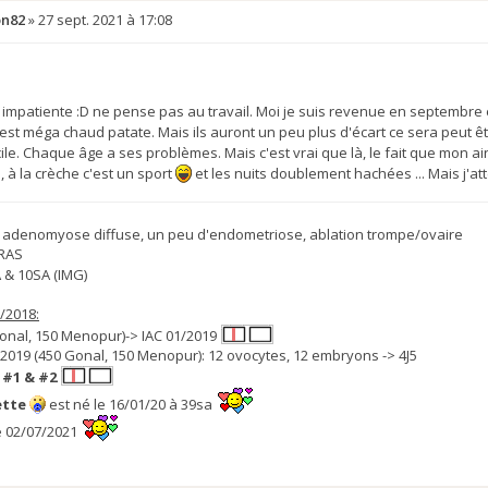
on82
»
27 sept. 2021 à 17:08
mpatiente :D ne pense pas au travail. Moi je suis revenue en septembre e
c'est méga chaud patate. Mais ils auront un peu plus d'écart ce sera peut ê
ile. Chaque âge a ses problèmes. Mais c'est vrai que là, le fait que mon
, à la crèche c'est un sport
et les nuits doublement hachées ... Mais j'
s, adenomyose diffuse, un peu d'endometriose, ablation trompe/ovaire
 RAS
 & 10SA (IMG)
/2018:
onal, 150 Menopur)-> IAC 01/2019
2019 (450 Gonal, 150 Menopur): 12 ovocytes, 12 embryons -> 4J5
 #1 & #2
ette
est né le 16/01/20 à 39sa
e 02/07/2021