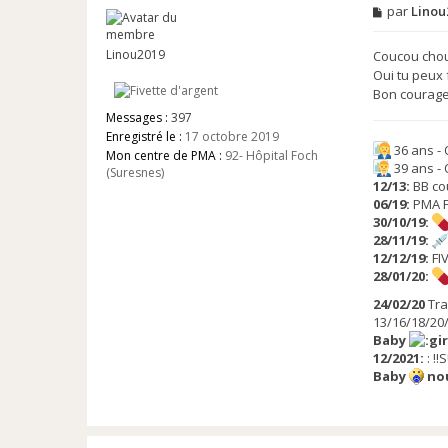
M
par
Linou
e
s
Linou2019
s
Coucou choup
a
Oui tu peux 
g
Bon courage 
e
n
Messages :
397
o
Enregistré le :
17 octobre 2019
n
36 ans -
Mon centre de PMA :
92- Hôpital Foch
l
39 ans -
(Suresnes)
u
12/13:
BB co
06/19:
PMA 
30/10/19:
28/11/19:
12/12/19:
FI
28/01/20:
24/02/20
Tra
13/16/18/20/
Baby
12/2021:
: !
Baby
nou