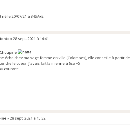
 né le 20/07/21 à 34SA+2
iente
»
28 sept. 2021 à 14:41
s Choupine
 une écho chez ma sage femme en ville (Colombes), elle conseille à partir d
endre le coeur. J'avais fait la mienne à 6sa +5
u courant !
ine
»
28 sept. 2021 à 15:32