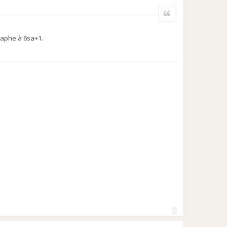
a
Citer
u
t
raphe à 6sa+1.
H