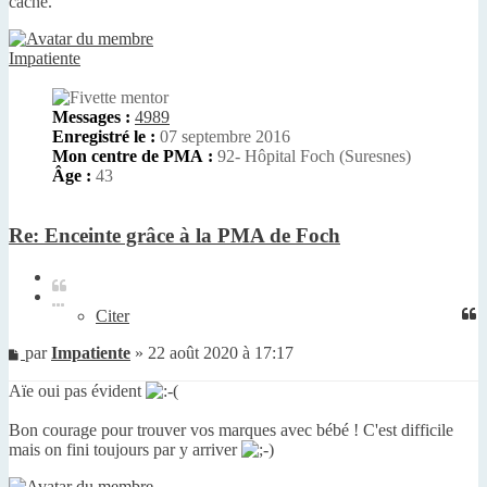
caché.
Impatiente
Messages :
4989
Enregistré le :
07 septembre 2016
Mon centre de PMA :
92- Hôpital Foch (Suresnes)
Âge :
43
Re: Enceinte grâce à la PMA de Foch
Citer
Citer
Message
par
Impatiente
»
22 août 2020 à 17:17
non
Aïe oui pas évident
lu
Bon courage pour trouver vos marques avec bébé ! C'est difficile
mais on fini toujours par y arriver