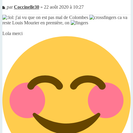
Message
par
Coccinelle30
»
22 août 2020 à 10:27
non
lu
j'ai vu que on est pas mal de Colombes
ca va
reste Louis Mourier en première, on
Lola merci