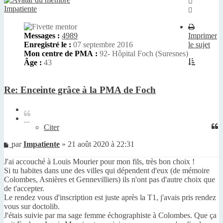
Impatiente
Messages :
4989
Imprimer
Enregistré le :
07 septembre 2016
le sujet
Mon centre de PMA :
92- Hôpital Foch (Suresnes)
Âge :
43
Re: Enceinte grâce à la PMA de Foch
Citer
Citer
Message
par
Impatiente
»
21 août 2020 à 22:31
non
J'ai accouché à Louis Mourier pour mon fils, très bon choix !
lu
Si tu habites dans une des villes qui dépendent d'eux (de mémoire
Colombes, Asnières et Gennevilliers) ils n'ont pas d'autre choix que
de t'accepter.
Le rendez vous d'inscription est juste après la T1, j'avais pris rendez
vous sur doctolib.
J'étais suivie par ma sage femme échographiste à Colombes. Que ça