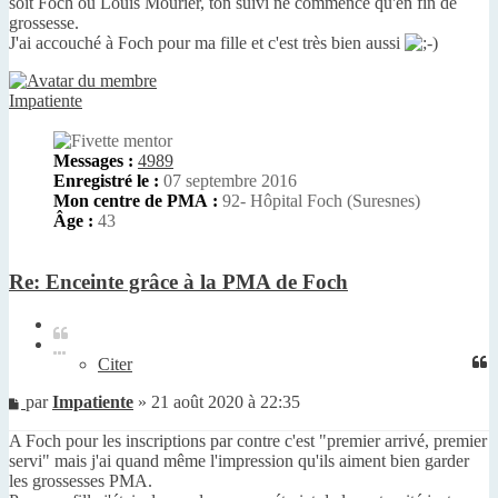
soit Foch ou Louis Mourier, ton suivi ne commence qu'en fin de
grossesse.
J'ai accouché à Foch pour ma fille et c'est très bien aussi
Impatiente
Messages :
4989
Enregistré le :
07 septembre 2016
Mon centre de PMA :
92- Hôpital Foch (Suresnes)
Âge :
43
Re: Enceinte grâce à la PMA de Foch
Citer
Citer
Message
par
Impatiente
»
21 août 2020 à 22:35
non
A Foch pour les inscriptions par contre c'est "premier arrivé, premier
lu
servi" mais j'ai quand même l'impression qu'ils aiment bien garder
les grossesses PMA.