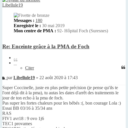
Libellule19
Messages :
180
Enregistré le :
30 mai 2019
Mon centre de PMA :
92- Hôpital Foch (Suresnes)
Re: Enceinte grâce à la PMA de Foch
Citer
Citer
Message
par
Libellule19
»
22 août 2020 à 17:43
non
Super Coccinelle, juste en plus petite précision (je pense qu'ils te
lu
l'ont déjà dit à la pma), tu autas les dates d'arrêt des traitements le
jour de ton echo à la pma de foch.
Pas super les fortes chaleurs pour les bébés :(, bon courage Lola :)
Essai BB 03/16 à 35/34 ans
RAS
FIV1 avr18 : 9 ovo 1j6
TEC1 provames