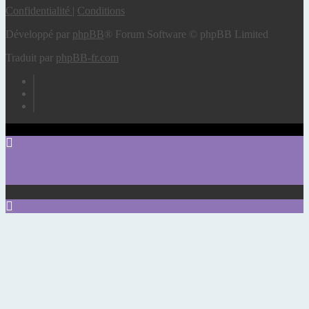
Confidentialité
|
Conditions
Développé par
phpBB
® Forum Software © phpBB Limited
Traduit par
phpBB-fr.com