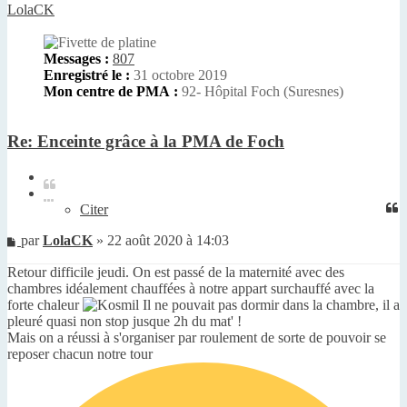
LolaCK
Messages :
807
Enregistré le :
31 octobre 2019
Mon centre de PMA :
92- Hôpital Foch (Suresnes)
Re: Enceinte grâce à la PMA de Foch
Citer
Citer
Message
par
LolaCK
»
22 août 2020 à 14:03
non
Retour difficile jeudi. On est passé de la maternité avec des
lu
chambres idéalement chauffées à notre appart surchauffé avec la
forte chaleur
Il ne pouvait pas dormir dans la chambre, il a
pleuré quasi non stop jusque 2h du mat' !
Mais on a réussi à s'organiser par roulement de sorte de pouvoir se
reposer chacun notre tour