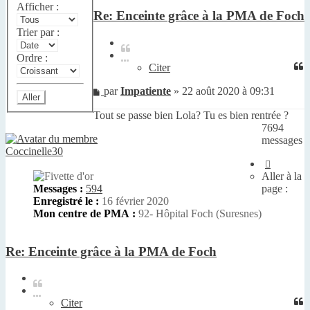
Afficher :
Re: Enceinte grâce à la PMA de Foch
Trier par :
Citer
Ordre :
Citer
Message
par
Impatiente
»
22 août 2020 à 09:31
non
Tout se passe bien Lola? Tu es bien rentrée ?
lu
7694
messages
Coccinelle30
Page
514
Aller à la
sur
Messages :
594
page :
770
Enregistré le :
16 février 2020
Mon centre de PMA :
92- Hôpital Foch (Suresnes)
Re: Enceinte grâce à la PMA de Foch
Citer
Citer