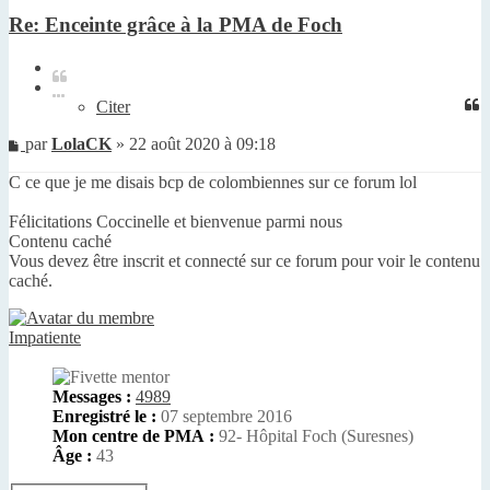
Re: Enceinte grâce à la PMA de Foch
Citer
Citer
Message
par
LolaCK
»
22 août 2020 à 09:18
non
C ce que je me disais bcp de colombiennes sur ce forum lol
lu
Félicitations Coccinelle et bienvenue parmi nous
Contenu caché
Vous devez être inscrit et connecté sur ce forum pour voir le contenu
caché.
Impatiente
Messages :
4989
Enregistré le :
07 septembre 2016
Mon centre de PMA :
92- Hôpital Foch (Suresnes)
Âge :
43