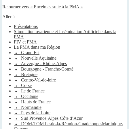
Retourner vers « Enceintes suite à la PMA »
Aller à
Présentations
Stimulation ovarienne et Insémination Artificielle dans la
PMA
FIV et PMA
La PMA dans ma Région
↳ Grand Est
↳ Nouvelle Aquitaine
↳ Auvergne - Rhône-Alpes
↳ Bourgogne - Franche-Comté
↳ Bretagne
↳ Centre-Val-de-loire
↳ Corse
↳ Ile de France
↳ Occitanie
↳ Hauts de France
↳ Normandie
↳ Pays de la Loire
↳ Sud Provence-Alpes-Côte d’Azur
↳ DOM-TOM Ile-de-la-Réunion-Guadeloupe-Martinique-
Guyane