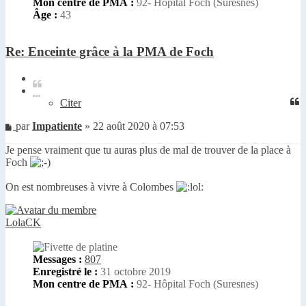
Mon centre de PMA :
92- Hôpital Foch (Suresnes)
Âge :
43
Re: Enceinte grâce à la PMA de Foch
Citer
Citer
Message
par
Impatiente
»
22 août 2020 à 07:53
non
Je pense vraiment que tu auras plus de mal de trouver de la place à
lu
Foch
On est nombreuses à vivre à Colombes
LolaCK
Messages :
807
Enregistré le :
31 octobre 2019
Mon centre de PMA :
92- Hôpital Foch (Suresnes)