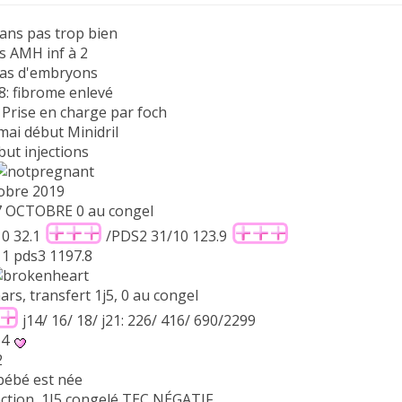
 ans pas trop bien
s AMH inf à 2
pas d'embryons
18: fibrome enlevé
 Prise en charge par foch
 mai début Minidril
but injections
tobre 2019
7 OCTOBRE 0 au congel
0 32.1
/PDS2 31/10 123.9
1 pds3 1197.8
mars, transfert 1j5, 0 au congel
j14/ 16/ 18/ j21: 226/ 416/ 690/2299
+4
2
bébé est née
ction, 1J5 congelé TEC NÉGATIF