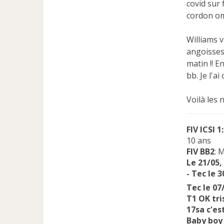
covid sur 
cordon omb
Williams v
angoisses 
matin !! 
bb. Je l'a
Voilà les
FIV ICSI 1:
10 ans
FIV BB2
: 
Le 21/05,
- Tec le 
Tec le 07
T1 OK tr
17sa c'es
Baby boy 