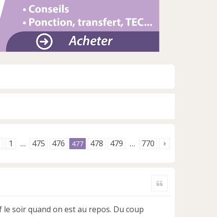
1
475
476
478
479
770
…
477
…
Citer
tif le soir quand on est au repos. Du coup