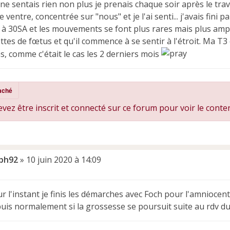
e sentais rien non plus je prenais chaque soir après le trav
 ventre, concentrée sur "nous" et je l'ai senti... j'avais fini pa
e à 30SA et les mouvements se font plus rares mais plus ampl
ttes de fœtus et qu'il commence à se sentir à l'étroit. Ma T3 
s, comme c'était le cas les 2 derniers mois
aché
vez être inscrit et connecté sur ce forum pour voir le conte
ph92
»
10 juin 2020 à 14:09
r l'instant je finis les démarches avec Foch pour l'amnioce
uis normalement si la grossesse se poursuit suite au rdv du 