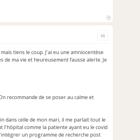
H
a
Citer
u
t
ct mais tiens le coup. J'ai eu une amniocentèse
es de ma vie et heureusement fausse alerte. Je
os. On recommande de se poser au calme et
 dans celle de mon mari, il me parlait tout le
ut l'hôpital comme la patiente ayant eu le covid
é d'intégrer un programme de recherche post