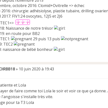
é depuis novembre 2015
tembre, octobre 2016: Clomid+Ovitrelle => échec
016: chirurgie: adhésiolyse, plastie tubaire, drilling ovarie
 2017: FIV1:24 ovocytes, 12J5 et 2J6
: TEC1=>
018: Naissance de notre trésor
019: en route pour BB2
 TEC1:
29 puis 13 puis
19: TEC2
: naissance de bébé bonheur
OIRBB18
»
10 juin 2020 à 19:43
atiente et Lola
sayer de faire comme toi Lola le soir et voir ce que ça donn
l'angoisse s'installe très vite.
ge pour ta T3 Lola