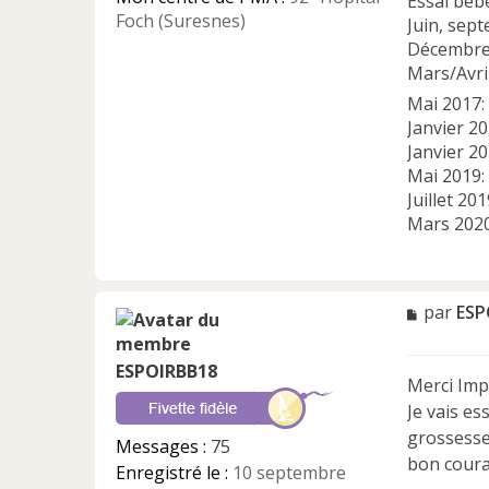
Essai béb
l
Foch (Suresnes)
Juin, sep
u
Décembre 2
Mars/Avril
Mai 2017
Janvier 2
Janvier 2
Mai 2019:
Juillet 20
Mars 2020
M
par
ESP
e
s
ESPOIRBB18
s
Merci Imp
a
Je vais es
g
e
grossesse 
Messages :
75
n
bon coura
Enregistré le :
10 septembre
o