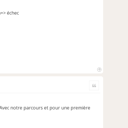
n=> échec
H
a
Citer
u
t
e. Avec notre parcours et pour une première