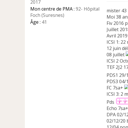
2017
n
l
Mon centre de PMA :
92- Hôpital
mister 43
u
Foch (Suresnes)
Moi 38 an
Âge :
41
Fiv 2016 
Juillet 20
Avril 2019
ICSI 1: 22
12 juin dé
08 juillet
ICSI 2 Oc
TEF 2J2 1
PDS1 29/1
PDS3 04/1
FC 7sa+
ICSI 3: 2 
Pds
Echo 7sa
DPA 02/1
02/12/20 
12/04 pon