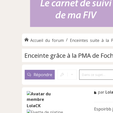
Accueil du forum
Enceintes suite à la
Enceinte grâce à la PMA de Foc
Répondre
M
par
Lol
e
s
LolaCK
s
Espoirbb j
a