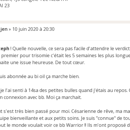
I 23
jen
»
10 juin 2020 à 20:30
teph
! Quelle nouvelle, ce sera pas facile d'attendre le verdi
premier pour trisomie c'était les 5 semaines les plus longu
aite une issue heureuse. De tout cœur.
uis abonnée au bi oil ça marche bien.
je l'ai senti à 14sa des petites bulles quand j'étais au rep
en connexion avec bb. Moi ça marchait.
t s'est très bien passé pour moi. Césarienne de rêve, ma main
ipe bienveillante et aux petits soins. Je suis "connue" de to
out le monde voulait voir ce bb Warrior !! Ils m'ont propos