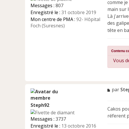
comme je n
g
Messages :
807
e
main sur le
Enregistré le :
31 octobre 2019
n
Là j'arriv
Mon centre de PMA :
92- Hôpital
o
des galipe
n
Foch (Suresnes)
tête en ba
l
u
Contenu c
Vous de
M
par
Ste
e
s
Steph92
s
Cakos pou
a
réferent p
g
Messages :
3737
e
Enregistré le :
13 octobre 2016
n