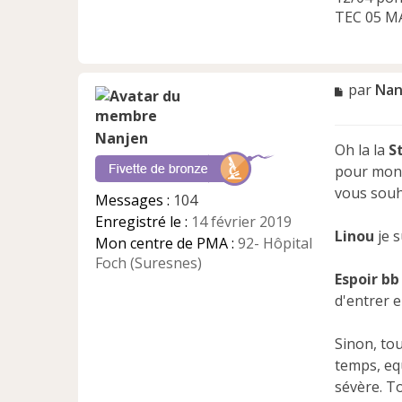
TEC 05 MA
M
par
Nan
e
s
Nanjen
s
Oh la la
S
a
pour mon 
g
e
vous souh
Messages :
104
n
Enregistré le :
14 février 2019
o
Linou
je s
n
Mon centre de PMA :
92- Hôpital
l
Foch (Suresnes)
u
Espoir bb
d'entrer 
Sinon, tou
temps, equ
sévère. T