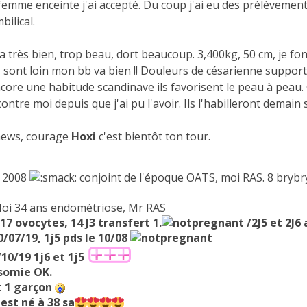
femme enceinte j'ai accepté. Du coup j'ai eu des prélèvement
ilical.
a très bien, trop beau, dort beaucoup. 3,400kg, 50 cm, je fon
sont loin mon bb va bien !! Douleurs de césarienne supportab
Encore une habitude scandinave ils favorisent le peau à peau
i contre moi depuis que j'ai pu l'avoir. Ils l'habilleront demai
 news, courage
Hoxi
c'est bientôt ton tour.
2008
conjoint de l'époque OATS, moi RAS. 8 brybr
Moi 34 ans endométriose, Mr RAS
 17 ovocytes, 14 J3 transfert 1.
/2J5 et 2J6 
30/07/19, 1j5 pds le 10/08
/10/19
1j6 et 1j5
isomie OK.
t 1 garçon
est né à 38 sa