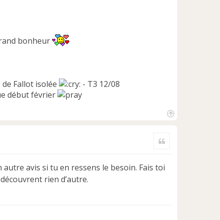
 grand bonheur
 de Fallot isolée
- T3 12/08
e début février
H
a
Citer
u
t
autre avis si tu en ressens le besoin. Fais toi
découvrent rien d’autre.