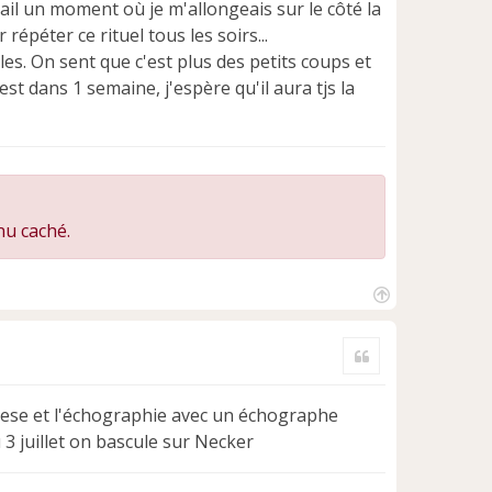
ail un moment où je m'allongeais sur le côté la
r répéter ce rituel tous les soirs...
es. On sent que c'est plus des petits coups et
est dans 1 semaine, j'espère qu'il aura tjs la
nu caché.
H
a
Citer
u
t
ntese et l'échographie avec un échographe
3 juillet on bascule sur Necker