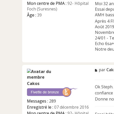
Mon centre de PMA :
92- Hôpital
Moi 32 ans
o
n
Foch (Suresnes)
Essai dep
l
AMH basse
Âge :
39
u
Après 4 F
Août 2019 
Novembre
24/01 - Te
Echo 6sa+
Notre deu
M
par
Cak
e
s
Cakos
s
Ok Steph. 
a
confiance
g
e
Donne nou
Messages :
289
n
Enregistré le :
07 décembre 2016
o
n
Mon centre de PMA :
92- Hôpital