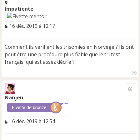
Impatiente
M
16 déc. 2019 à 12:17
e
s
s
Comment ils vérifient les trisomies en Norvège ? Ils ont
a
peut être une procédure plus fiable que le tri test
g
e
français, qui est assez décrié ?
n
o
n
H
a
l
Cite
u
u
t
Nanjen
M
16 déc. 2019 à 12:54
e
s
s