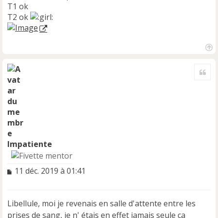
T1 ok
T2 ok
H
a
Cite
u
t
Impatiente
M
11 déc. 2019 à 01:41
e
s
s
Libellule, moi je revenais en salle d'attente entre les
a
prises de sang, je n' étais en effet jamais seule ça
g