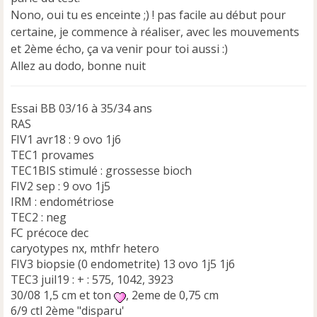
Nono, oui tu es enceinte ;) ! pas facile au début pour
certaine, je commence à réaliser, avec les mouvements
et 2ème écho, ça va venir pour toi aussi :)
Allez au dodo, bonne nuit
Essai BB 03/16 à 35/34 ans
RAS
FIV1 avr18 : 9 ovo 1j6
TEC1 provames
TEC1BIS stimulé : grossesse bioch
FIV2 sep : 9 ovo 1j5
IRM : endométriose
TEC2 : neg
FC précoce dec
caryotypes nx, mthfr hetero
FIV3 biopsie (0 endometrite) 13 ovo 1j5 1j6
TEC3 juil19 : + : 575, 1042, 3923
30/08 1,5 cm et ton
, 2eme de 0,75 cm
6/9 ctl 2ème "disparu'