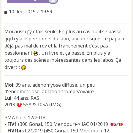
M
10 déc. 2019 à 19:59
e
s
s
Moi aussi j'y étais seule. En plus au cas où il se passe
a
qqch y'a le personnel du labo, aucun risque. Le papa a
g
e
déjà pas mal de rdv et la franchement c'est pas
n
passionnant
. Un livre et ça passe. En plus y'a
o
toujours des scènes intéressantes dans les labos. Ça
n
divertit
l
u
Moi
: 39 ans, adenomyose diffuse, un peu
d'endometriose, ablation trompe/ovaire
Lui
: 44 ans, RAS
2018
5SA & 10SA (IMG)
PMA Foch 12/2018:
-
FIV1
(300 Gonal, 150 Menopur)-> IAC 01/2019
-
FIV1bis
02/2019 (450 Gonal, 150 Menopur): 12