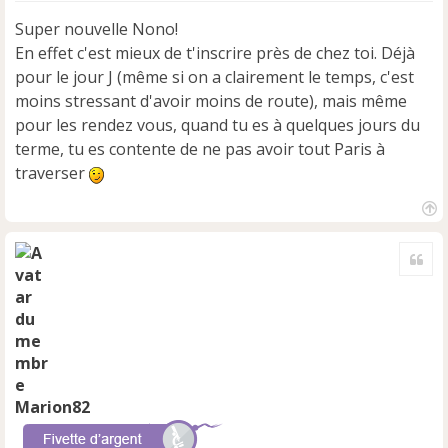
s
Super nouvelle Nono!
a
En effet c'est mieux de t'inscrire près de chez toi. Déjà
g
e
pour le jour J (même si on a clairement le temps, c'est
n
moins stressant d'avoir moins de route), mais même
o
pour les rendez vous, quand tu es à quelques jours du
n
terme, tu es contente de ne pas avoir tout Paris à
l
u
traverser
H
a
Cite
u
t
Marion82