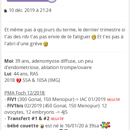
M
10 déc. 2019 à 21:24
e
s
s
Et même pas à qq jours du terme, le dernier trimestre si
a
t'as des rdv t'as pas envie de te fatiguer
Et t'es pas à
g
e
l'abri d'une grève
n
o
n
Moi
: 39 ans, adenomyose diffuse, un peu
l
d'endometriose, ablation trompe/ovaire
u
Lui
: 44 ans, RAS
2018
5SA & 10SA (IMG)
PMA Foch 12/2018:
-
FIV1
(300 Gonal, 150 Menopur)-> IAC 01/2019
-
FIV1bis
02/2019 (450 Gonal, 150 Menopur): 12
ovocytes, 12 embryons -> 4J5
-
Transfert #1 & #2
-
bébé couette
est né le 16/01/20 à 39sa