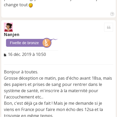
e
change tout
n
o
n
H
a
l
Cite
u
u
t
Nanjen
M
16 déc. 2019 à 10:50
e
s
s
Bonjour à toutes.
a
Grosse déception ce matin, pas d'écho avant 18sa, mais
g
e
des papiers et prises de sang pour rentrer dans le
n
système de santé, m'inscrire à la maternité pour
o
l'accouchement etc...
n
Bon, c'est déjà ça de fait ! Mais je me demande si je
l
u
viens en France pour faire mon écho des 12sa et la
trisomie en même temps.