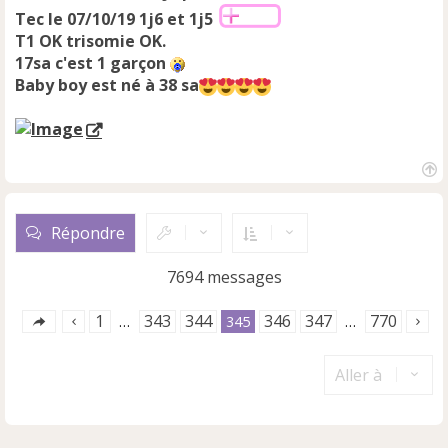
Tec le 07/10/19
1j6 et 1j5
T1 OK trisomie OK.
17sa c'est 1 garçon
Baby boy est né à 38 sa
H
a
u
Répondre
t
7694 messages
1
343
344
346
347
770
…
345
…
Aller à