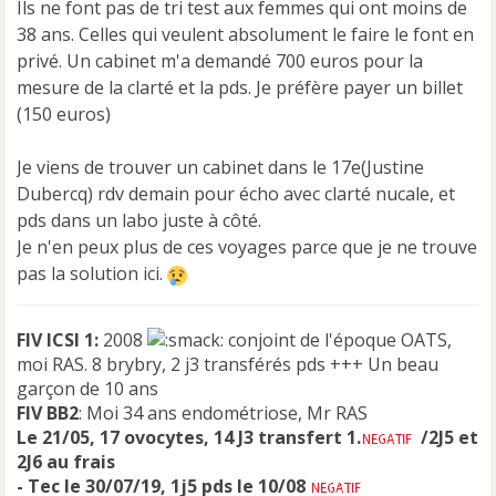
Ils ne font pas de tri test aux femmes qui ont moins de
a
38 ans. Celles qui veulent absolument le faire le font en
g
e
privé. Un cabinet m'a demandé 700 euros pour la
n
mesure de la clarté et la pds. Je préfère payer un billet
o
(150 euros)
n
l
u
Je viens de trouver un cabinet dans le 17e(Justine
Dubercq) rdv demain pour écho avec clarté nucale, et
pds dans un labo juste à côté.
Je n'en peux plus de ces voyages parce que je ne trouve
pas la solution ici.
FIV ICSI 1:
2008
conjoint de l'époque OATS,
moi RAS. 8 brybry, 2 j3 transférés pds +++ Un beau
garçon de 10 ans
FIV BB2
: Moi 34 ans endométriose, Mr RAS
Le 21/05, 17 ovocytes, 14 J3 transfert 1.
/2J5 et
2J6 au frais
- Tec le 30/07/19, 1j5 pds le 10/08