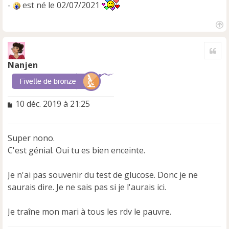
-
est né le 02/07/2021
H
a
Cite
u
t
Nanjen
M
10 déc. 2019 à 21:25
e
s
s
Super nono.
a
C'est génial. Oui tu es bien enceinte.
g
e
n
Je n'ai pas souvenir du test de glucose. Donc je ne
o
saurais dire. Je ne sais pas si je l'aurais ici.
n
l
u
Je traîne mon mari à tous les rdv le pauvre.