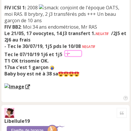
FIV ICSI 1:
2008
conjoint de l'époque OATS,
moi RAS. 8 brybry, 2 j3 transférés pds +++ Un beau
garçon de 10 ans
FIV BB2
: Moi 34 ans endométriose, Mr RAS
Le 21/05, 17 ovocytes, 14 J3 transfert 1.
/2J5 et
2J6 au frais
- Tec le 30/07/19, 1j5 pds le 10/08
Tec le 07/10/19
1j6 et 1j5
T1 OK trisomie OK.
17sa c'est 1 garçon
Baby boy est né à 38 sa
H
a
Cite
u
t
Libellule19