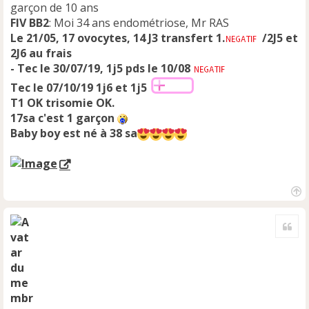
garçon de 10 ans
FIV BB2
: Moi 34 ans endométriose, Mr RAS
Le 21/05, 17 ovocytes, 14 J3 transfert 1.
/2J5 et
2J6 au frais
- Tec le 30/07/19, 1j5 pds le 10/08
Tec le 07/10/19
1j6 et 1j5
T1 OK trisomie OK.
17sa c'est 1 garçon
Baby boy est né à 38 sa
H
a
Cite
u
t