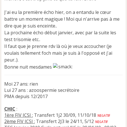
n
l
u
J'ai eu la première écho hier, on a entandu le cœur
battre un moment magique ! Moi qui n'arrive pas à me
dire que je suis enceinte..
La prochaine écho début janvier, avec par la suite les
test trisomie etc..
Il faut que je prenne rdv là où je veux accoucher (je
voulais tellement foch mais je suis à l'opposé et j'ai
peur..).
Bonne nuit mesdames
Moi 27 ans: rien
Lui 27 ans : azoospermie secrétoire
PMA depuis 12/2017
CHIC
:
1ère FIV ICSI :
Transfert 1j2 30/09, 11/10/18
2ème FIV ICSI :
Transfert 2J3 le 24/11, 5/12