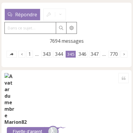
Répondre
Rechercher
Recherche avancée
7694 messages
1
343
344
346
347
770
…
345
…
Cite
Marion82