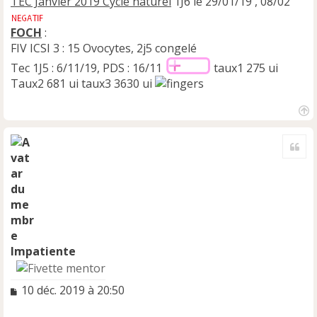
TEC Janvier 2019 Cycle naturel
1J6 le 29/01/19 , 08/02
FOCH
:
FIV ICSI 3 : 15 Ovocytes, 2j5 congelé
Tec 1J5 : 6/11/19, PDS : 16/11
taux1 275 ui
Taux2 681 ui taux3 3630 ui
H
a
Cite
u
t
Impatiente
M
10 déc. 2019 à 20:50
e
s