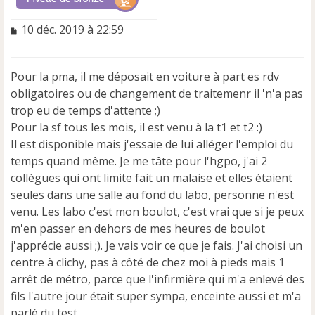
M
10 déc. 2019 à 22:59
e
s
s
Pour la pma, il me déposait en voiture à part es rdv
a
obligatoires ou de changement de traitemenr il 'n'a pas
g
e
trop eu de temps d'attente ;)
n
Pour la sf tous les mois, il est venu à la t1 et t2 :)
o
Il est disponible mais j'essaie de lui alléger l'emploi du
n
temps quand même. Je me tâte pour l'hgpo, j'ai 2
l
u
collègues qui ont limite fait un malaise et elles étaient
seules dans une salle au fond du labo, personne n'est
venu. Les labo c'est mon boulot, c'est vrai que si je peux
m'en passer en dehors de mes heures de boulot
j'apprécie aussi ;). Je vais voir ce que je fais. J'ai choisi un
centre à clichy, pas à côté de chez moi à pieds mais 1
arrêt de métro, parce que l'infirmière qui m'a enlevé des
fils l'autre jour était super sympa, enceinte aussi et m'a
parlé du test.