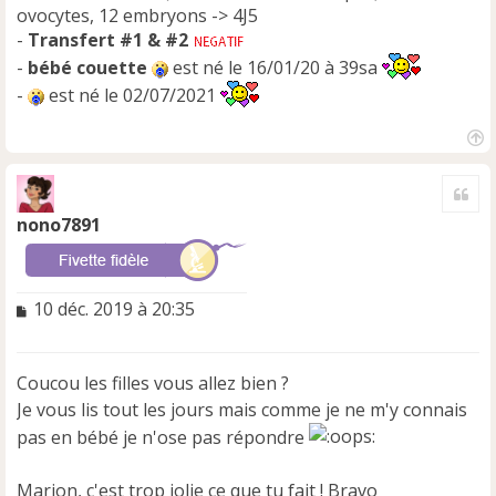
ovocytes, 12 embryons -> 4J5
-
Transfert #1 & #2
-
bébé couette
est né le 16/01/20 à 39sa
-
est né le 02/07/2021
H
a
Cite
u
t
nono7891
M
10 déc. 2019 à 20:35
e
s
s
Coucou les filles vous allez bien ?
a
Je vous lis tout les jours mais comme je ne m'y connais
g
e
pas en bébé je n'ose pas répondre
n
o
Marion, c'est trop jolie ce que tu fait ! Bravo