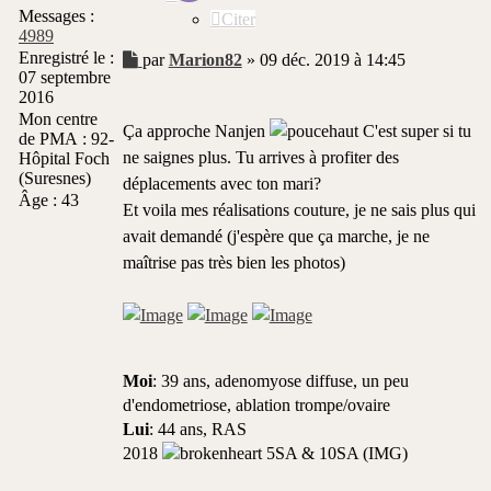
Messages :
Citer
4989
Enregistré le :
Message
par
Marion82
»
09 déc. 2019 à 14:45
07 septembre
non
2016
lu
Mon centre
Ça approche Nanjen
C'est super si tu
de PMA :
92-
ne saignes plus. Tu arrives à profiter des
Hôpital Foch
(Suresnes)
déplacements avec ton mari?
Âge :
43
Et voila mes réalisations couture, je ne sais plus qui
avait demandé (j'espère que ça marche, je ne
maîtrise pas très bien les photos)
Moi
: 39 ans, adenomyose diffuse, un peu
d'endometriose, ablation trompe/ovaire
Lui
: 44 ans, RAS
2018
5SA & 10SA (IMG)