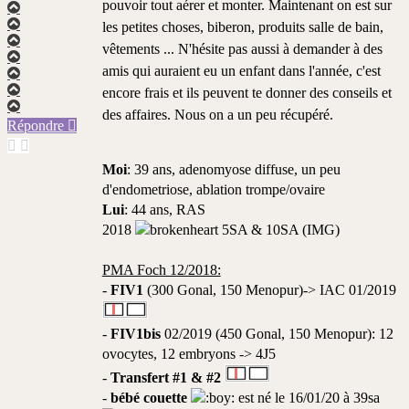
pouvoir tout aérer et monter. Maintenant on est sur
Haut
Haut
les petites choses, biberon, produits salle de bain,
Haut
vêtements ... N'hésite pas aussi à demander à des
Haut
amis qui auraient eu un enfant dans l'année, c'est
Haut
Haut
encore frais et ils peuvent te donner des conseils et
Haut
des affaires. Nous on a un peu récupéré.
Répondre
Moi
: 39 ans, adenomyose diffuse, un peu
d'endometriose, ablation trompe/ovaire
Lui
: 44 ans, RAS
2018
5SA & 10SA (IMG)
PMA Foch 12/2018:
-
FIV1
(300 Gonal, 150 Menopur)-> IAC 01/2019
-
FIV1bis
02/2019 (450 Gonal, 150 Menopur): 12
ovocytes, 12 embryons -> 4J5
-
Transfert #1 & #2
-
bébé couette
est né le 16/01/20 à 39sa