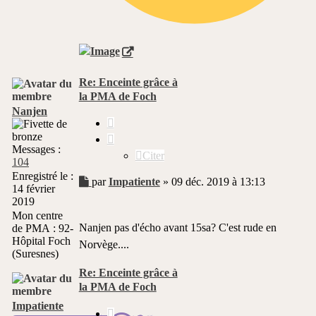
Re: Enceinte grâce à
la PMA de Foch
Nanjen
Citer
Messages :
Citer
104
Enregistré le :
Message
par
Impatiente
»
09 déc. 2019 à 13:13
14 février
non
2019
lu
Mon centre
Nanjen pas d'écho avant 15sa? C'est rude en
de PMA :
92-
Hôpital Foch
Norvège....
(Suresnes)
Re: Enceinte grâce à
la PMA de Foch
Impatiente
Citer