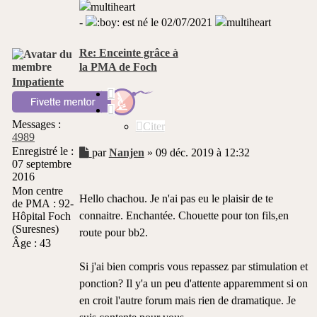
-
est né le 02/07/2021
Re: Enceinte grâce à
la PMA de Foch
Impatiente
Citer
Messages :
Citer
4989
Enregistré le :
Message
par
Nanjen
»
09 déc. 2019 à 12:32
07 septembre
non
2016
lu
Mon centre
Hello chachou. Je n'ai pas eu le plaisir de te
de PMA :
92-
connaitre. Enchantée. Chouette pour ton fils,en
Hôpital Foch
(Suresnes)
route pour bb2.
Âge :
43
Si j'ai bien compris vous repassez par stimulation et
ponction? Il y'a un peu d'attente apparemment si on
en croit l'autre forum mais rien de dramatique. Je