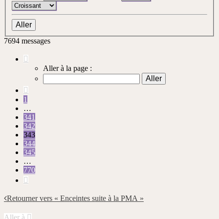
7694 messages
Page
343
Aller à la page :
sur
770
Précédente
1
…
341
342
343
344
345
…
770
Suivante
Retourner vers « Enceintes suite à la PMA »
Aller à