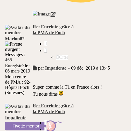
Re: Enceinte grâce à
la PMA de Foch
Marion82
Citer
Messages :
Citer
468
Enregistré le :
Message
par
Impatiente
»
09 déc. 2019 à 13:45
06 mars 2019
non
Mon centre
lu
de PMA :
92-
Super, comme la T1 en France alors !
Hôpital Foch
(Suresnes)
Tu nous diras
Re: Enceinte grâce à
la PMA de Foch
Impatiente
Citer