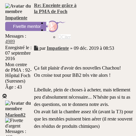
Re: Enceinte grâce à
la PMA de Foch
Impatiente
Citer
Messages :
Citer
4989
Enregistré le :
Message
par
Impatiente
»
09 déc. 2019 à 08:53
07 septembre
non
2016
lu
Mon centre
Ça fait plaisir d'avoir des nouvelles Chachou!
de PMA :
92-
On croise tout pour BB2 très vite alors !
Hôpital Foch
(Suresnes)
Âge :
43
Libellule, plein de choses à acheter, mais tellement
Haut
peu d'absolument nécessaire... N'hésite pas si tu as
des questions, on te donnera notre avis.
On avait fait la chambre assez tôt (avant la T3) pour
Marion82
que les meubles puissent bien aérer (il reste souvent
des résidus de produits chimiques)
Messages :