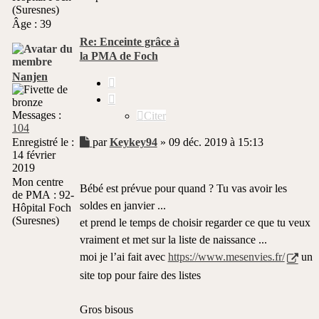
(Suresnes)
Âge :
39
Re: Enceinte grâce à
la PMA de Foch
Nanjen
Citer
Messages :
Citer
104
Message
Enregistré le :
par
Keykey94
»
09 déc. 2019 à 15:13
14 février
non
2019
lu
Mon centre
Bébé est prévue pour quand ? Tu vas avoir les
de PMA :
92-
soldes en janvier ...
Hôpital Foch
(Suresnes)
et prend le temps de choisir regarder ce que tu veux
vraiment et met sur la liste de naissance ...
moi je l’ai fait avec
https://www.mesenvies.fr/
un
site top pour faire des listes
Gros bisous