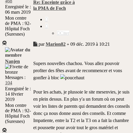
468
Re: Enceinte grâce à
Enregistré le :
la PMA de Foch
06 mars 2019
Mon centre
Citer
de PMA :
92-
Hôpital Foch
Citer
(Suresnes)
Haut
Message
par
Marion82
»
09 déc. 2019 à 10:21
non
lu
Nanjen
Supers nouvelles chachou. Vous allez pouvoir
profiter des fêtes avant de recommencer et vons
Messages :
gonfler à bloc
104
Enregistré le :
Pour les achats, je plussoie le site mesenvies, je suis
14 février
en plein dessus. En plus y'a un forum où on peut
2019
Mon centre
voir les listes de parents qui demandent des conseils
de PMA :
92-
donc ça nous donne aussi des conseils. Et comme
Hôpital Foch
Impatiente, entre la T2 et la T3 on a fait la chambre
(Suresnes)
et poussette pour avoir tout le gros matériel et
Haut