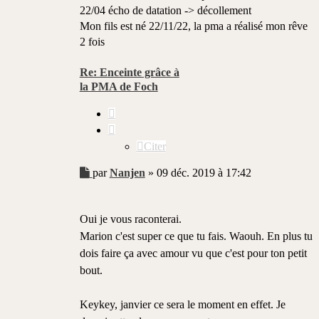
22/04 écho de datation -> décollement
Mon fils est né 22/11/22, la pma a réalisé mon rêve
2 fois
Re: Enceinte grâce à
la PMA de Foch
Citer
Citer
Message
par
Nanjen
»
09 déc. 2019 à 17:42
non
lu
Oui je vous raconterai.
Marion c'est super ce que tu fais. Waouh. En plus tu
dois faire ça avec amour vu que c'est pour ton petit
bout.
Keykey, janvier ce sera le moment en effet. Je