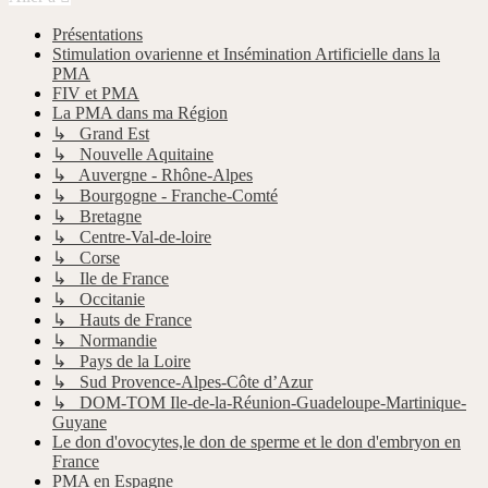
Présentations
Stimulation ovarienne et Insémination Artificielle dans la
PMA
FIV et PMA
La PMA dans ma Région
↳ Grand Est
↳ Nouvelle Aquitaine
↳ Auvergne - Rhône-Alpes
↳ Bourgogne - Franche-Comté
↳ Bretagne
↳ Centre-Val-de-loire
↳ Corse
↳ Ile de France
↳ Occitanie
↳ Hauts de France
↳ Normandie
↳ Pays de la Loire
↳ Sud Provence-Alpes-Côte d’Azur
↳ DOM-TOM Ile-de-la-Réunion-Guadeloupe-Martinique-
Guyane
Le don d'ovocytes,le don de sperme et le don d'embryon en
France
PMA en Espagne