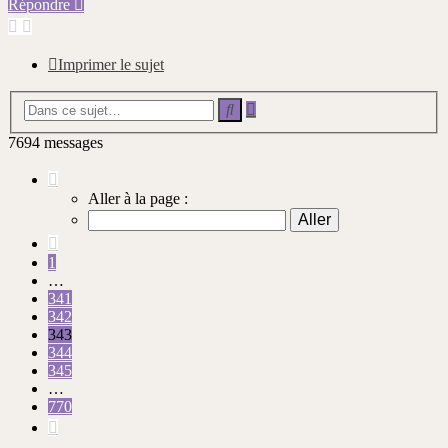
Répondre
Imprimer le sujet
Recherche
Rechercher
avancée
7694 messages
Page
343
Aller à la page :
sur
770
Précédente
1
…
341
342
343
344
345
…
770
Suivante