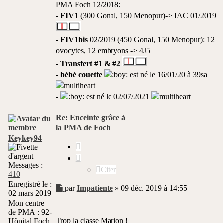
PMA Foch 12/2018:
-
FIV1
(300 Gonal, 150 Menopur)-> IAC 01/2019
-
FIV1bis
02/2019 (450 Gonal, 150 Menopur): 12
ovocytes, 12 embryons -> 4J5
-
Transfert #1 & #2
-
bébé couette
est né le 16/01/20 à 39sa
-
est né le 02/07/2021
Re: Enceinte grâce à
la PMA de Foch
Keykey94
Citer
Messages :
Citer
410
Enregistré le :
Message
par
Impatiente
»
09 déc. 2019 à 14:55
02 mars 2019
non
Mon centre
lu
de PMA :
92-
Trop la classe Marion !
Hôpital Foch