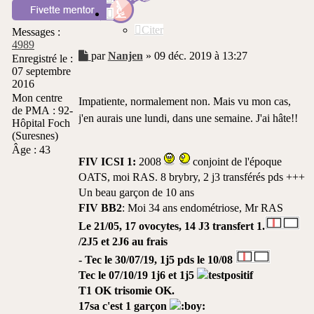
Citer
Messages :
4989
Message
par
Nanjen
»
09 déc. 2019 à 13:27
Enregistré le :
non
07 septembre
lu
2016
Mon centre
Impatiente, normalement non. Mais vu mon cas,
de PMA :
92-
j'en aurais une lundi, dans une semaine. J'ai hâte!!
Hôpital Foch
(Suresnes)
Âge :
43
FIV ICSI 1:
2008
conjoint de l'époque
OATS, moi RAS. 8 brybry, 2 j3 transférés pds +++
Un beau garçon de 10 ans
FIV BB2
: Moi 34 ans endométriose, Mr RAS
Le 21/05, 17 ovocytes, 14 J3 transfert 1.
/2J5 et 2J6 au frais
- Tec le 30/07/19, 1j5 pds le 10/08
Tec le 07/10/19
1j6 et 1j5
T1 OK trisomie OK.
17sa c'est 1 garçon