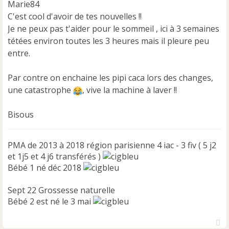
g
Marie84
e
C'est cool d'avoir de tes nouvelles !!
n
Je ne peux pas t'aider pour le sommeil , ici à 3 semaines
o
n
tétées environ toutes les 3 heures mais il pleure peu
l
entre.
u
Par contre on enchaine les pipi caca lors des changes,
une catastrophe
, vive la machine à laver !!
Bisous
PMA de 2013 à 2018 région parisienne 4 iac - 3 fiv ( 5 j2
et 1j5 et 4 j6 transférés )
Bébé 1 né déc 2018
Sept 22 Grossesse naturelle
Bébé 2 est né le 3 mai