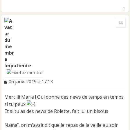
H
a
Cite
u
t
Impatiente
M
06 janv. 2019 à 17:13
e
s
Merciiii Marie ! Oui donne des news de temps en temps
s
a
si tu peux
g
Et si tu as des news de Rolette, fait lui un bisous
e
n
Naïnaï, on m'avait dit que le repas de la veille au soir
o