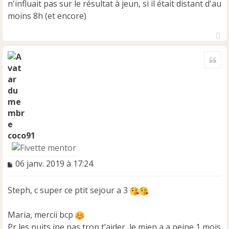
n
n'influait pas sur le résultat à jeun, si il était distant d'au
l
moins 8h (et encore)
u
H
a
Cite
u
t
coco91
M
06 janv. 2019 à 17:24
e
s
Steph, c super ce ptit sejour a 3
s
a
g
Maria, mercii bcp
e
Pr les nuits jpe pas trop t’aider, le mien a a peine 1 mois