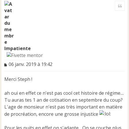
a
Cite
u
t
Impatiente
M
06 janv. 2019 à 19:42
e
s
Merci Steph !
s
a
g
ah oui en effet ce n'est pas cool cet histoire de régime....
e
Tu auras tes 1 an de cotisation en septembre du coup?
n
L'age de monsieur n'est pas très important en matière
o
n
de procréation, encore une grosse injustice
l
u
Pour les nuits en effet on s'adapte... On se couche plus