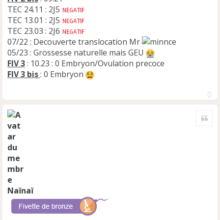
TEC 24.11 : 2J5
TEC 13.01 : 2J5
TEC 23.03 : 2J6
07/22 : Decouverte translocation Mr
05/23 : Grossesse naturelle mais GEU
FIV 3
: 10.23 : 0 Embryon/Ovulation precoce
FIV 3 bis
: 0 Embryon
H
a
Cite
u
t
Naïnaï