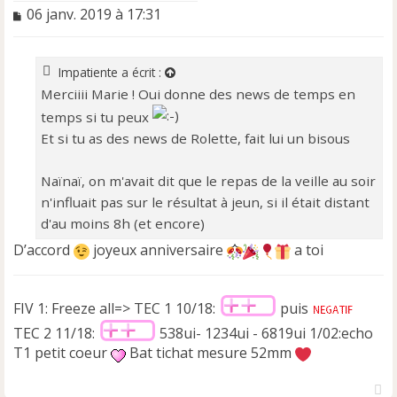
M
06 janv. 2019 à 17:31
e
s
s
Impatiente
a écrit :
a
Merciiii Marie ! Oui donne des news de temps en
g
e
temps si tu peux
n
Et si tu as des news de Rolette, fait lui un bisous
o
n
l
Naïnaï, on m'avait dit que le repas de la veille au soir
u
n'influait pas sur le résultat à jeun, si il était distant
d'au moins 8h (et encore)
D’accord
joyeux anniversaire
a toi
FIV 1: Freeze all=> TEC 1 10/18:
puis
TEC 2 11/18:
538ui- 1234ui - 6819ui 1/02:echo
T1 petit coeur
Bat tichat mesure 52mm