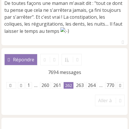
De toutes façons une maman m'avait dit : "tout ce dont
tu pense que cela ne s'arrêtera jamais, ça fini toujours
par s'arrêter". Et c'est vrai ! La constipation, les
coliques, les régurgitations, les dents, les nuits.... Il faut
laisser le temps au temps
H
a
u
Répondre
t
7694 messages
1
260
261
263
264
770
…
262
…
Aller à