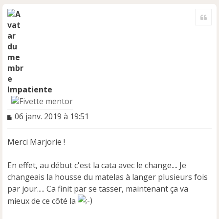
H
a
Cite
u
t
Impatiente
M
06 janv. 2019 à 19:51
e
s
Merci Marjorie !
s
a
g
En effet, au début c'est la cata avec le change.... Je
e
changeais la housse du matelas à langer plusieurs fois
n
par jour..... Ca finit par se tasser, maintenant ça va
o
n
mieux de ce côté la
l
u