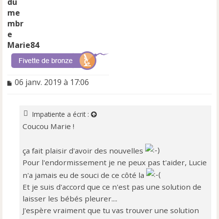
Marie84
M
06 janv. 2019 à 17:06
e
s
s
Impatiente
a écrit :
a
Coucou Marie !
g
e
n
ça fait plaisir d'avoir des nouvelles
o
Pour l'endormissement je ne peux pas t'aider, Lucie
n
l
n'a jamais eu de souci de ce côté la
u
Et je suis d'accord que ce n'est pas une solution de
laisser les bébés pleurer....
J'espère vraiment que tu vas trouver une solution