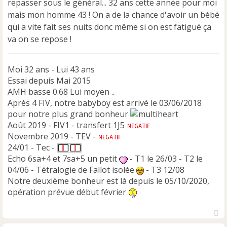
repasser sous le général... 32 ans cette année pour moi
mais mon homme 43 ! On a de la chance d'avoir un bébé
qui a vite fait ses nuits donc même si on est fatigué ça
va on se repose !
Moi 32 ans - Lui 43 ans
Essai depuis Mai 2015
AMH basse 0.68 Lui moyen ..
Après 4 FIV, notre babyboy est arrivé le 03/06/2018
pour notre plus grand bonheur
Août 2019 - FIV1 - transfert 1J5
Novembre 2019 - TEV -
24/01 - Tec -
Echo 6sa+4 et 7sa+5 un petit
- T1 le 26/03 - T2 le
04/06 - Tétralogie de Fallot isolée
- T3 12/08
Notre deuxième bonheur est là depuis le 05/10/2020,
opération prévue début février
H