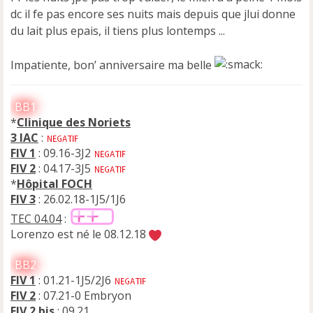
n
dc il fe pas encore ses nuits mais depuis que jlui donne
o
n
du lait plus epais, il tiens plus lontemps ...
l
u
Impatiente, bon’ anniversaire ma belle
BB1
*
Clinique des Noriets
3 IAC
:
FIV 1
: 09.16-3J2
FIV 2
: 04.17-3J5
*
Hôpital FOCH
FIV 3
: 26.02.18-1J5/1J6
TEC 04.04
:
Lorenzo est né le 08.12.18
BB2
FIV 1
: 01.21-1J5/2J6
FIV 2
: 07.21-0 Embryon
FIV 2 bis
: 09.21