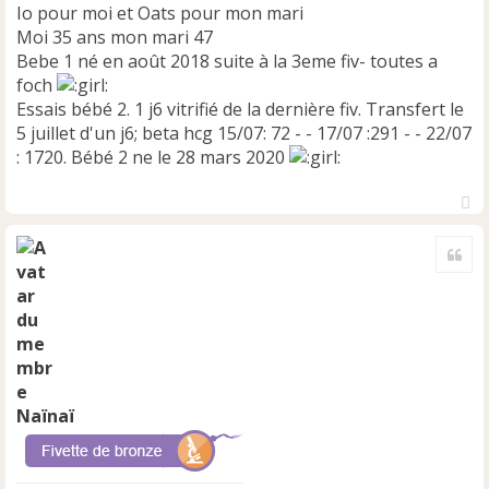
Io pour moi et Oats pour mon mari
Moi 35 ans mon mari 47
Bebe 1 né en août 2018 suite à la 3eme fiv- toutes a
foch
Essais bébé 2. 1 j6 vitrifié de la dernière fiv. Transfert le
5 juillet d'un j6; beta hcg 15/07: 72 - - 17/07 :291 - - 22/07
: 1720. Bébé 2 ne le 28 mars 2020
H
a
Cite
u
t
Naïnaï