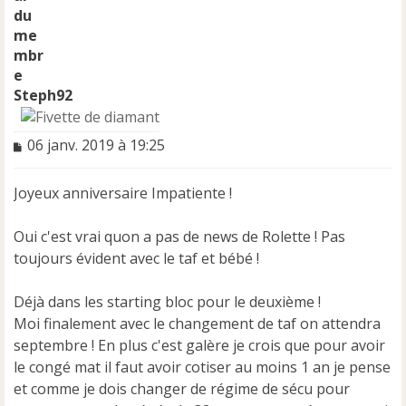
u
Steph92
M
06 janv. 2019 à 19:25
e
s
Joyeux anniversaire Impatiente !
s
a
g
Oui c'est vrai quon a pas de news de Rolette ! Pas
e
toujours évident avec le taf et bébé !
n
o
n
Déjà dans les starting bloc pour le deuxième !
l
Moi finalement avec le changement de taf on attendra
u
septembre ! En plus c'est galère je crois que pour avoir
le congé mat il faut avoir cotiser au moins 1 an je pense
et comme je dois changer de régime de sécu pour