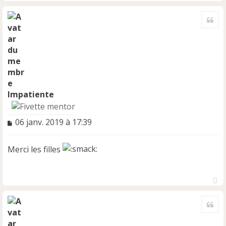
H
a
Cite
u
t
Impatiente
M
06 janv. 2019 à 17:39
e
s
Merci les filles
s
a
g
e
n
H
o
a
Cite
u
n
t
l