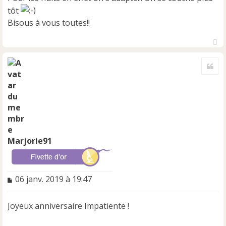
tôt
Bisous à vous toutes!!
H
a
Cite
u
t
Marjorie91
M
06 janv. 2019 à 19:47
e
s
Joyeux anniversaire Impatiente !
s
a