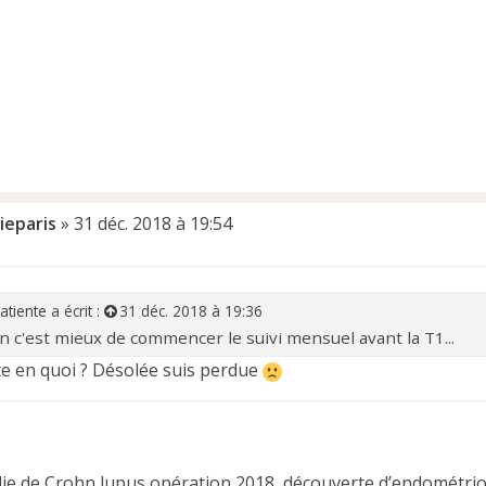
ieparis
»
31 déc. 2018 à 19:54
atiente
a écrit :
31 déc. 2018 à 19:36
n c'est mieux de commencer le suivi mensuel avant la T1...
te en quoi ? Désolée suis perdue
ie de Crohn,lupus,opération 2018, découverte d’endométri