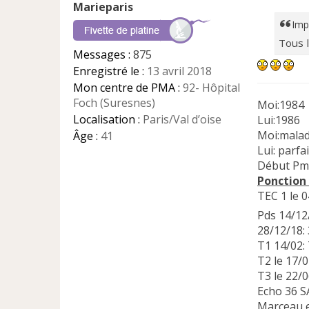
Marieparis
s
a
Imp
g
Tous 
e
Messages :
875
n
Enregistré le :
13 avril 2018
o
n
Mon centre de PMA :
92- Hôpital
l
Foch (Suresnes)
Moi:1984
u
Localisation :
Paris/Val d’oise
Lui:1986
Moi:malad
Âge :
41
Lui: parfa
Début Pm
Ponction
TEC 1 le 
Pds 14/1
28/12/18:
T1 14/02: 
T2 le 17/0
T3 le 22
Echo 36 S
Marceau e