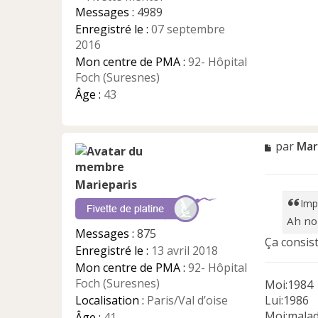
g
Messages :
4989
e
Enregistré le :
07 septembre
n
2016
o
n
Mon centre de PMA :
92- Hôpital
l
Foch (Suresnes)
u
Âge :
43
M
par
Mar
e
s
Marieparis
s
a
Imp
g
Ah no
e
Messages :
875
n
Ça consis
Enregistré le :
13 avril 2018
o
n
Mon centre de PMA :
92- Hôpital
l
Foch (Suresnes)
Moi:1984
u
Lui:1986
Localisation :
Paris/Val d’oise
Moi:malad
Âge :
41