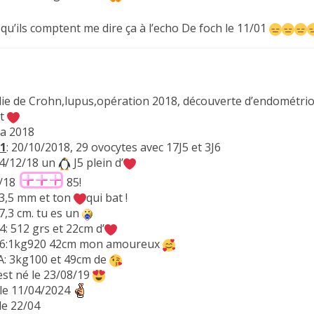
qu’ils comptent me dire ça à l’echo De foch le 11/01
ie de Crohn,lupus,opération 2018, découverte d’endométri
it
a 2018
 1
: 20/10/2018, 29 ovocytes avec 17J5 et 3J6
04/12/18 un
J5 plein d’
2/18
85!
 3,5 mm et ton
qui bat !
7,3 cm. tu es un
4: 512 grs et 22cm d’
/06:1kg920 42cm mon amoureux
A: 3kg100 et 49cm de
st né le 23/08/19
le 11/04/2024
le 22/04