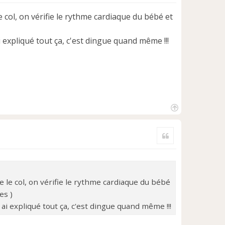
e col, on vérifie le rythme cardiaque du bébé et
i expliqué tout ça, c'est dingue quand même !!!
H
a
Citer
u
t
e le col, on vérifie le rythme cardiaque du bébé
es )
 ai expliqué tout ça, c'est dingue quand même !!!