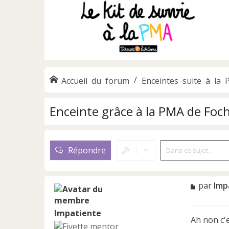
Accueil du forum
Enceintes suite à la
Enceinte grâce à la PMA de Foc
Répondre
M
par
Imp
e
s
Impatiente
s
Ah non c'
a