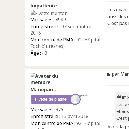
s
Impatiente
s
Les examen
a
aussi les
g
Messages :
4989
e
C'est pas 
Enregistré le :
07 septembre
n
2016
o
n
Mon centre de PMA :
92- Hôpital
l
Foch (Suresnes)
u
Âge :
43
M
par
Mar
e
s
Marieparis
s
a
Imp
g
Les ex
e
Messages :
875
et aus
n
Enregistré le :
13 avril 2018
o
C'est 
n
Mon centre de PMA :
92- Hôpital
Alors la p
l