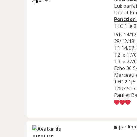
Lui: parfa
Début Pm
Ponction
TEC 1 le 
Pds 14/1
28/12/18:
T1 14/02: 
T2 le 17/0
T3 le 22
Echo 36 S
Marceau e
TEC 2
1J5 
Taux 515 
Paul et Ba
M
par
Imp
e