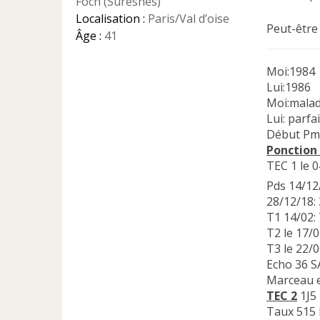
Foch (Suresnes)
u
Localisation :
Paris/Val d’oise
Peut-être 
Âge :
41
Moi:1984
Lui:1986
Moi:malad
Lui: parfa
Début Pm
Ponction
TEC 1 le 
Pds 14/1
28/12/18:
T1 14/02: 
T2 le 17/0
T3 le 22
Echo 36 S
Marceau e
TEC 2
1J5 
Taux 515 