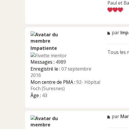
Paul et Ba
M
par
Imp
e
s
Impatiente
s
Tous les 
a
g
Messages :
4989
e
Enregistré le :
07 septembre
n
2016
o
n
Mon centre de PMA :
92- Hôpital
l
Foch (Suresnes)
u
Âge :
43
M
par
Mar
e
s