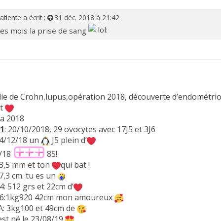
atiente
a écrit :
31 déc. 2018 à 21:42
les mois la prise de sang
ie de Crohn,lupus,opération 2018, découverte d’endométri
it
a 2018
 1
: 20/10/2018, 29 ovocytes avec 17J5 et 3J6
04/12/18 un
J5 plein d’
2/18
85!
 3,5 mm et ton
qui bat !
7,3 cm. tu es un
4: 512 grs et 22cm d’
/06:1kg920 42cm mon amoureux
A: 3kg100 et 49cm de
st né le 23/08/19