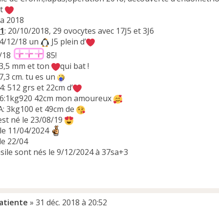
it
a 2018
 1
: 20/10/2018, 29 ovocytes avec 17J5 et 3J6
04/12/18 un
J5 plein d’
2/18
85!
 3,5 mm et ton
qui bat !
7,3 cm. tu es un
4: 512 grs et 22cm d’
/06:1kg920 42cm mon amoureux
A: 3kg100 et 49cm de
st né le 23/08/19
le 11/04/2024
le 22/04
sile sont nés le 9/12/2024 à 37sa+3
atiente
»
31 déc. 2018 à 20:52